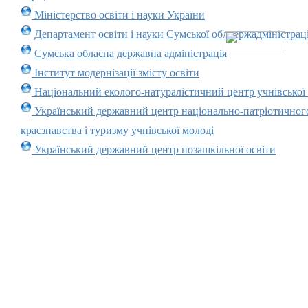
Міністерство освіти і науки України
Департамент освіти і науки Сумської облдержадміністраці
Сумська обласна державна адміністрація
Інститут модернізації змісту освіти
Національний еколого-натуралістичний центр учнівської
Український державний центр національно-патріотичног
краєзнавства і туризму учнівської молоді
Український державний центр позашкільної освіти