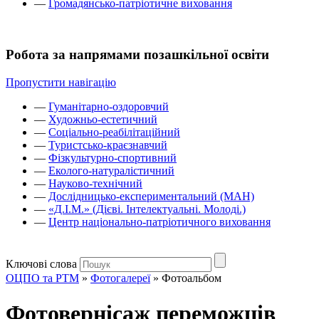
—
Громадянсько-патріотичне виховання
Робота за напрямами позашкільної освіти
Пропустити навігацію
—
Гуманітарно-оздоровчий
—
Художньо-естетичний
—
Соціально-реабілітаційний
—
Туристсько-краєзнавчий
—
Фізкультурно-спортивний
—
Еколого-натуралістичний
—
Науково-технічний
—
Дослідницько-експериментальний (МАН)
—
«Д.І.М.» (Дієві. Інтелектуальні. Молоді.)
—
Центр національно-патріотичного виховання
Ключові слова
ОЦПО та РТМ
»
Фотогалереї
»
Фотоальбом
Фотовернісаж переможців