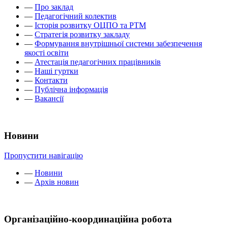
—
Про заклад
—
Педагогічний колектив
—
Історія розвитку ОЦПО та РТМ
—
Стратегія розвитку закладу
—
Формування внутрішньої системи забезпечення
якості освіти
—
Атестація педагогічних працівників
—
Наші гуртки
—
Контакти
—
Публічна інформація
—
Вакансії
Новини
Пропустити навігацію
—
Новини
—
Архів новин
Організаційно-координаційна робота