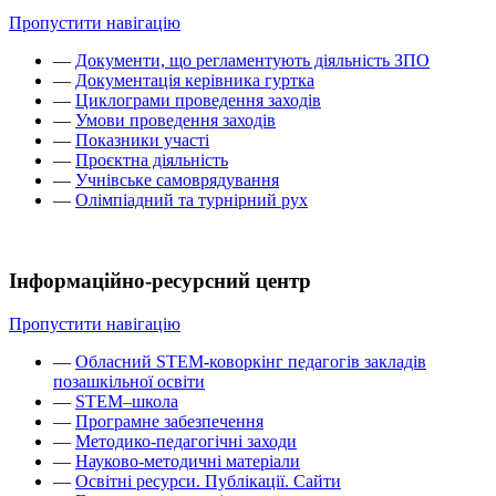
Пропустити навігацію
—
Документи, що регламентують діяльність ЗПО
—
Документація керівника гуртка
—
Циклограми проведення заходів
—
Умови проведення заходів
—
Показники участі
—
Проєктна діяльність
—
Учнівське самоврядування
—
Олімпіадний та турнірний рух
Інформаційно-ресурсний центр
Пропустити навігацію
—
Обласний STEM-коворкінг педагогів закладів
позашкільної освіти
—
STEM–школа
—
Програмне забезпечення
—
Методико-педагогічні заходи
—
Науково-методичні матеріали
—
Освітні ресурси. Публікації. Сайти