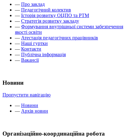
—
Про заклад
—
Педагогічний колектив
—
Історія розвитку ОЦПО та РТМ
—
Стратегія розвитку закладу
—
Формування внутрішньої системи забезпечення
якості освіти
—
Атестація педагогічних працівників
—
Наші гуртки
—
Контакти
—
Публічна інформація
—
Вакансії
Новини
Пропустити навігацію
—
Новини
—
Архів новин
Організаційно-координаційна робота