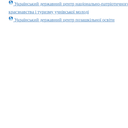
Український державний центр національно-патріотичног
краєзнавства і туризму учнівської молоді
Український державний центр позашкільної освіти