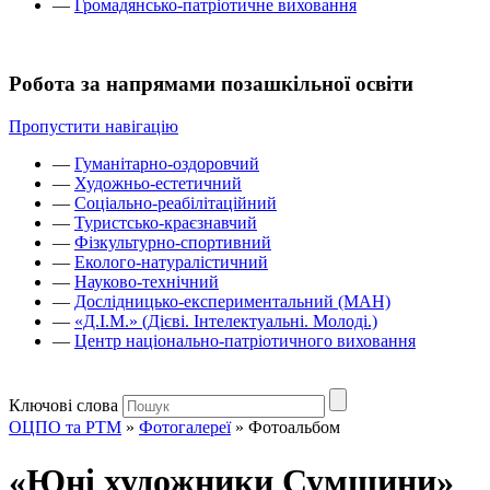
—
Громадянсько-патріотичне виховання
Робота за напрямами позашкільної освіти
Пропустити навігацію
—
Гуманітарно-оздоровчий
—
Художньо-естетичний
—
Соціально-реабілітаційний
—
Туристсько-краєзнавчий
—
Фізкультурно-спортивний
—
Еколого-натуралістичний
—
Науково-технічний
—
Дослідницько-експериментальний (МАН)
—
«Д.І.М.» (Дієві. Інтелектуальні. Молоді.)
—
Центр національно-патріотичного виховання
Ключові слова
ОЦПО та РТМ
»
Фотогалереї
»
Фотоальбом
«Юні художники Сумщини»