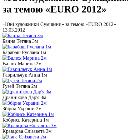
за темою «EURO 2012»
«Юні художники Сумщини» за темою «EURO 2012»
13.03.2012
Банна Тетяна 3м
Барабаш Руслана 1м
Валюх Марина 2м
Гаврильчук Анна 1м
Гузей Тетяна 2м
Драннікова Дар'я 3м
Збірна України 2м
Кобрись Катерина 1м
Кравцова Єлізавета 3м