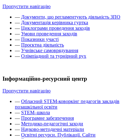
Пропустити навігацію
—
Документи, що регламентують діяльність ЗПО
—
Документація керівника гуртка
—
Циклограми проведення заходів
—
Умови проведення заходів
—
Показники участі
—
Проєктна діяльність
—
Учнівське самоврядування
—
Олімпіадний та турнірний рух
Інформаційно-ресурсний центр
Пропустити навігацію
—
Обласний STEM-коворкінг педагогів закладів
позашкільної освіти
—
STEM–школа
—
Програмне забезпечення
—
Методико-педагогічні заходи
—
Науково-методичні матеріали
—
Освітні ресурси. Публікації. Сайти