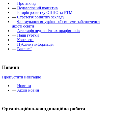
—
Про заклад
—
Педагогічний колектив
—
Історія розвитку ОЦПО та РТМ
—
Стратегія розвитку закладу
—
Формування внутрішньої системи забезпечення
якості освіти
—
Атестація педагогічних працівників
—
Наші гуртки
—
Контакти
—
Публічна інформація
—
Вакансії
Новини
Пропустити навігацію
—
Новини
—
Архів новин
Організаційно-координаційна робота