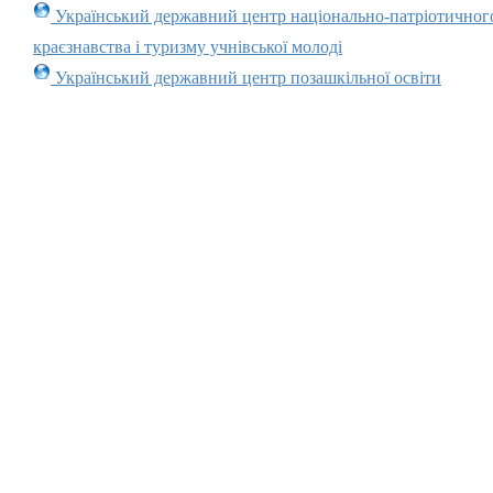
Український державний центр національно-патріотичног
краєзнавства і туризму учнівської молоді
Український державний центр позашкільної освіти