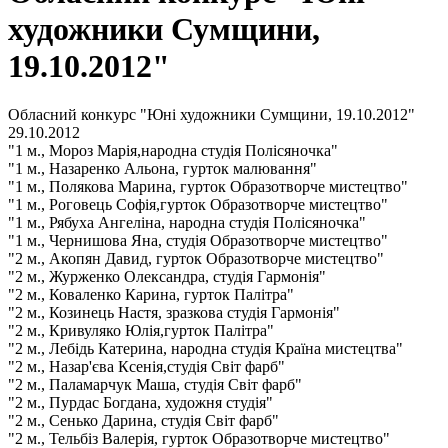
художники Сумщини,
19.10.2012"
Обласний конкурс "Юні художники Сумщини, 19.10.2012"
29.10.2012
"1 м., Мороз Марія,народна студія Полісяночка"
"1 м., Назаренко Альона, гурток малювання"
"1 м., Полякова Марина, гурток Образотворче мистецтво"
"1 м., Роговець Софія,гурток Образотворче мистецтво"
"1 м., Рябуха Ангеліна, народна студія Полісяночка"
"1 м., Чернишова Яна, студія Образотворче мистецтво"
"2 м., Акопян Давид, гурток Образотворче мистецтво"
"2 м., Журженко Олександра, студія Гармонія"
"2 м., Коваленко Карина, гурток Палітра"
"2 м., Козинець Настя, зразкова студія Гармонія"
"2 м., Кривуляко Юлія,гурток Палітра"
"2 м., Лебідь Катерина, народна студія Країна мистецтва"
"2 м., Назар'єва Ксенія,студія Світ фарб"
"2 м., Паламарчук Маша, студія Світ фарб"
"2 м., Пурдас Богдана, художня студія"
"2 м., Сенько Дарина, студія Світ фарб"
"2 м., Тельбіз Валерія, гурток Образотворче мистецтво"