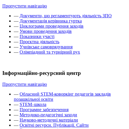
Пропустити навігацію
—
Документи, що регламентують діяльність ЗПО
—
Документація керівника гуртка
—
Циклограми проведення заходів
—
Умови проведення заходів
—
Показники участі
—
Проєктна діяльність
—
Учнівське самоврядування
—
Олімпіадний та турнірний рух
Інформаційно-ресурсний центр
Пропустити навігацію
—
Обласний STEM-коворкінг педагогів закладів
позашкільної освіти
—
STEM–школа
—
Програмне забезпечення
—
Методико-педагогічні заходи
—
Науково-методичні матеріали
—
Освітні ресурси. Публікації. Сайти