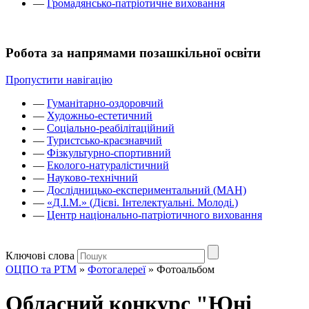
—
Громадянсько-патріотичне виховання
Робота за напрямами позашкільної освіти
Пропустити навігацію
—
Гуманітарно-оздоровчий
—
Художньо-естетичний
—
Соціально-реабілітаційний
—
Туристсько-краєзнавчий
—
Фізкультурно-спортивний
—
Еколого-натуралістичний
—
Науково-технічний
—
Дослідницько-експериментальний (МАН)
—
«Д.І.М.» (Дієві. Інтелектуальні. Молоді.)
—
Центр національно-патріотичного виховання
Ключові слова
ОЦПО та РТМ
»
Фотогалереї
»
Фотоальбом
Обласний конкурс "Юні