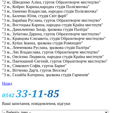
"2 м., Шведенко Аліна, гурток Образотворче мистецтво"
"2 м., Кобрис Карина,народна студія Полісяночка"
"3 м., Ільченко Владислав, народна студія Полісяночка"
"3 м., Баленко Юлія, студія Світ фарб"
"3 м., Барабаш Руслана, гурток Образотворче мистецтво"
"3 м., Востоцька Карина, народна студія Країна мистецтв"
"3 м., Данильченко Захар, зразкова студія Палітра"
"3 м., Зубатова Дарина, гурток Образотворче мистецтво"
"3 м., Кравцова Єлизавета, студія Образотворче мистецтво"
"3 м., Кубах Іванна, зразкова студія Роменцвіт"
"3 м., Левченкова Руслана, зразкова студія Палітра"
"3 м., Лях Владислава, гурток Образотворче мистецтво"
"3 м., Овсієнко Людмила, народна студія Країна мистецтв"
"3 м., Панчошний Євгеній, гурток Образотворче мистецтво"
"3 м., Сімкович Софія, гурток Барви"
"3 м., Вітченко Дар'я, гурток Веселка"
"3 м., Галайба Катерина, зразкова студія Гармонія"
Назад
Ваші запитання, повідомлення, відгуки