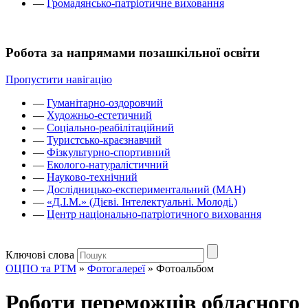
—
Громадянсько-патріотичне виховання
Робота за напрямами позашкільної освіти
Пропустити навігацію
—
Гуманітарно-оздоровчий
—
Художньо-естетичний
—
Соціально-реабілітаційний
—
Туристсько-краєзнавчий
—
Фізкультурно-спортивний
—
Еколого-натуралістичний
—
Науково-технічний
—
Дослідницько-експериментальний (МАН)
—
«Д.І.М.» (Дієві. Інтелектуальні. Молоді.)
—
Центр національно-патріотичного виховання
Ключові слова
ОЦПО та РТМ
»
Фотогалереї
»
Фотоальбом
Роботи переможців обласного