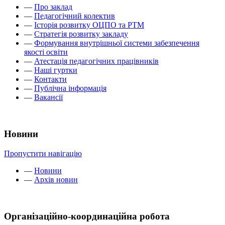
—
Про заклад
—
Педагогічний колектив
—
Історія розвитку ОЦПО та РТМ
—
Стратегія розвитку закладу
—
Формування внутрішньої системи забезпечення
якості освіти
—
Атестація педагогічних працівників
—
Наші гуртки
—
Контакти
—
Публічна інформація
—
Вакансії
Новини
Пропустити навігацію
—
Новини
—
Архів новин
Організаційно-координаційна робота