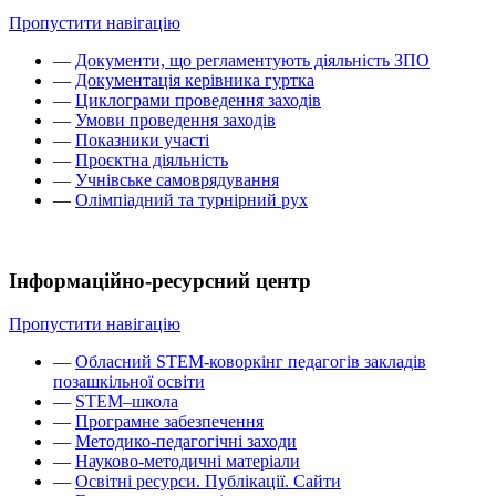
Пропустити навігацію
—
Документи, що регламентують діяльність ЗПО
—
Документація керівника гуртка
—
Циклограми проведення заходів
—
Умови проведення заходів
—
Показники участі
—
Проєктна діяльність
—
Учнівське самоврядування
—
Олімпіадний та турнірний рух
Інформаційно-ресурсний центр
Пропустити навігацію
—
Обласний STEM-коворкінг педагогів закладів
позашкільної освіти
—
STEM–школа
—
Програмне забезпечення
—
Методико-педагогічні заходи
—
Науково-методичні матеріали
—
Освітні ресурси. Публікації. Сайти