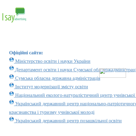
Офіційні сайти:
Міністерство освіти і науки України
Департамент освіти і науки Сумської облдержадміністраці
Сумська обласна державна адміністрація
Інститут модернізації змісту освіти
Національний еколого-натуралістичний центр учнівської
Український державний центр національно-патріотичног
краєзнавства і туризму учнівської молоді
Український державний центр позашкільної освіти