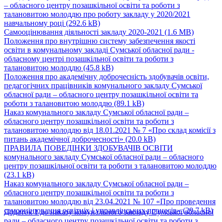
– обласного центру позашкільної освіти та роботи з
талановитою молоддю про роботу закладу у 2020/2021
навчальному році
(292.6 kB)
Самооцінювання діяльності закладу 2020-2021
(1.6 MB)
Положення про внутрішню систему забезпечення якості
освіти в комунальному закладі Сумської обласної ради -
обласному центрі позашкільної освіти та роботи з
талановитою молоддю
(45.8 kB)
Положення про академічну доброчесність здобувачів освіти,
педагогічних працівників комунального закладу Сумської
обласної ради – обласного центру позашкільної освіти та
роботи з талановитою молоддю
(89.1 kB)
Наказ комунального закладу Сумської обласної ради –
обласного центру позашкільної освіти та роботи з
талановитою молоддю від 18.01.2021 № 7 «Про склад комісії з
питань академічної доброчесності»
(20.0 kB)
ПРАВИЛА ПОВЕДІНКИ ЗДОБУВАЧІВ ОСВІТИ
комунального закладу Сумської обласної ради – обласного
центру позашкільної освіти та роботи з талановитою молоддю
(23.1 kB)
Наказ комунального закладу Сумської обласної ради –
обласного центру позашкільної освіти та роботи з
талановитою молоддю від 23.04.2021 № 107 «Про проведення
самооцінювання освітніх і управлінських процесів»
(29.7 kB)
Додаток 1 до наказу комунального закладу Сумської обласної
ради – обласного центру позашкільної освіти та роботи з