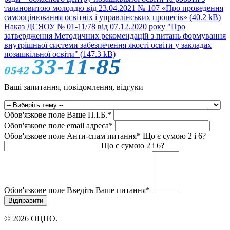
талановитою молоддю від 23.04.2021 № 107 «Про проведення
самооцінювання освітніх і управлінських процесів»
(40.2 kB)
Наказ ДСЯОУ № 01-11/78 від 07.12.2020 року "Про
затвердження Методичних рекомендацій з питань формування
внутрішньої системи забезпечення якості освіти у закладах
позашкільної освіти"
(147.3 kB)
Ваші запитання, повідомлення, відгуки
Обов'язкове поле
Ваше П.I.Б.
*
Обов'язкове поле
email адреса
*
Обов'язкове поле
Анти-спам питання
*
Що є сумою 2 і 6?
Що є сумою 2 і 6?
Обов'язкове поле
Введіть Ваше питання
*
© 2026 ОЦПО.