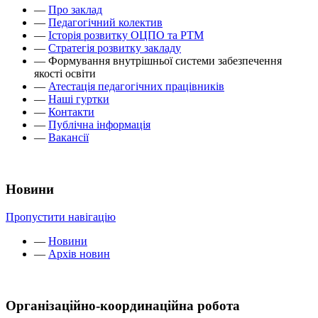
—
Про заклад
—
Педагогічний колектив
—
Історія розвитку ОЦПО та РТМ
—
Стратегія розвитку закладу
—
Формування внутрішньої системи забезпечення
якості освіти
—
Атестація педагогічних працівників
—
Наші гуртки
—
Контакти
—
Публічна інформація
—
Вакансії
Новини
Пропустити навігацію
—
Новини
—
Архів новин
Організаційно-координаційна робота