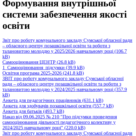
Формування внутрішньої
системи забезпечення якості
освіти
Звіт про роботу комунального закладу Сумської обласної ради
– обласного центру позашкільної освіти та роботи з
талановитою молоддю у 2025/2026 навчальному році
(106.7
kB)
Самооцінювання ЦЕНТР
(26.8 kB)
1_Самооцінювання_підсумки
(39.9 kB)
Освітня програма 2025-2026
(241.8 kB)
ЗВІТ про роботу комунального закладу Сумської обласної
ради – обласного центру позашкільної освіти та роботи з
талановитою молоддю у 2024/2025 навчальному році
(357.9
kB)
Анкета для педагогічних працівників
(631.1 kB)
Анкета для здобувачів позашкільної освіти
(557.7 kB)
Анкета для батьків
(493.7 kB)
Наказ від 09.06.2025 № 210 "Про підсумки проведення
самооцінювання діяльності педагогічного колективу у
2024/2025 навчальному році"
(220.0 kB)
Звіт про роботу комунального закладу Сумської обласної ради