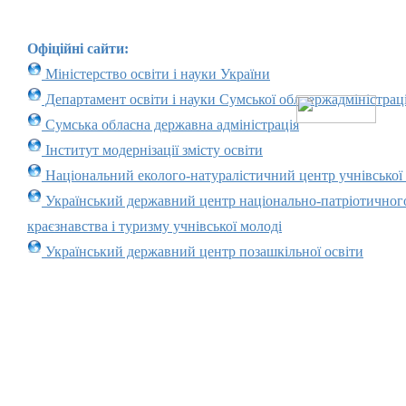
Офіційні сайти:
Міністерство освіти і науки України
Департамент освіти і науки Сумської облдержадміністраці
Сумська обласна державна адміністрація
Інститут модернізації змісту освіти
Національний еколого-натуралістичний центр учнівської
Український державний центр національно-патріотичног
краєзнавства і туризму учнівської молоді
Український державний центр позашкільної освіти