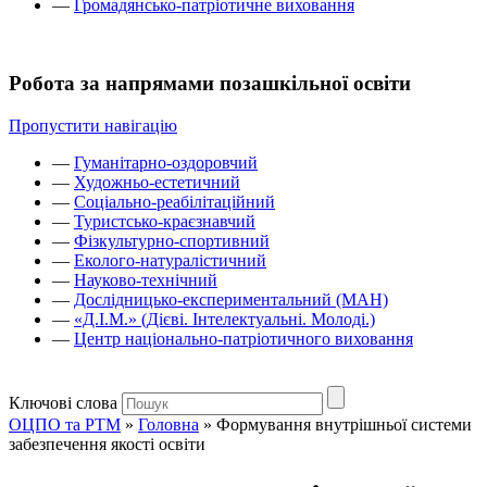
—
Громадянсько-патріотичне виховання
Робота за напрямами позашкільної освіти
Пропустити навігацію
—
Гуманітарно-оздоровчий
—
Художньо-естетичний
—
Соціально-реабілітаційний
—
Туристсько-краєзнавчий
—
Фізкультурно-спортивний
—
Еколого-натуралістичний
—
Науково-технічний
—
Дослідницько-експериментальний (МАН)
—
«Д.І.М.» (Дієві. Інтелектуальні. Молоді.)
—
Центр національно-патріотичного виховання
Ключові слова
ОЦПО та РТМ
»
Головна
»
Формування внутрішньої системи
забезпечення якості освіти