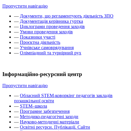
Пропустити навігацію
—
Документи, що регламентують діяльність ЗПО
—
Документація керівника гуртка
—
Циклограми проведення заходів
—
Умови проведення заходів
—
Показники участі
—
Проєктна діяльність
—
Учнівське самоврядування
—
Олімпіадний та турнірний рух
Інформаційно-ресурсний центр
Пропустити навігацію
—
Обласний STEM-коворкінг педагогів закладів
позашкільної освіти
—
STEM–школа
—
Програмне забезпечення
—
Методико-педагогічні заходи
—
Науково-методичні матеріали
—
Освітні ресурси. Публікації. Сайти