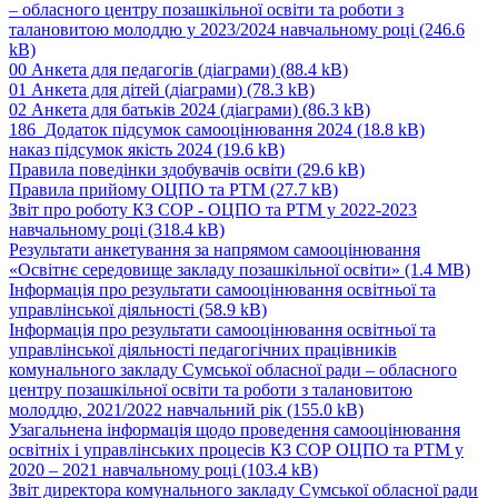
– обласного центру позашкільної освіти та роботи з
талановитою молоддю у 2023/2024 навчальному році
(246.6
kB)
00 Анкета для педагогів (діаграми)
(88.4 kB)
01 Анкета для дітей (діаграми)
(78.3 kB)
02 Анкета для батьків 2024 (діаграми)
(86.3 kB)
186_Додаток підсумок самооцінювання 2024
(18.8 kB)
наказ підсумок якість 2024
(19.6 kB)
Правила поведінки здобувачів освіти
(29.6 kB)
Правила прийому ОЦПО та РТМ
(27.7 kB)
Звіт про роботу КЗ СОР - ОЦПО та РТМ у 2022-2023
навчальному році
(318.4 kB)
Результати анкетування за напрямом самооцінювання
«Освітнє середовище закладу позашкільної освіти»
(1.4 MB)
Інформація про результати самооцінювання освітньої та
управлінської діяльності
(58.9 kB)
Інформація про результати самооцінювання освітньої та
управлінської діяльності педагогічних працівників
комунального закладу Сумської обласної ради – обласного
центру позашкільної освіти та роботи з талановитою
молоддю, 2021/2022 навчальний рік
(155.0 kB)
Узагальнена інформація щодо проведення самооцінювання
освітніх і управлінських процесів КЗ СОР ОЦПО та РТМ у
2020 – 2021 навчальному році
(103.4 kB)
Звіт директора комунального закладу Сумської обласної ради