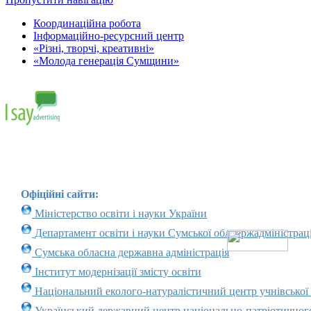
Координаційна робота
Інформаційно-ресурсний центр
«Різні, творчі, креативні»
«Молода генерація Сумщини»
Офіційні сайти:
Міністерство освіти і науки України
Департамент освіти і науки Сумської облдержадміністраці
Сумська обласна державна адміністрація
Інститут модернізації змісту освіти
Національний еколого-натуралістичний центр учнівської
Український державний центр національно-патріотичног