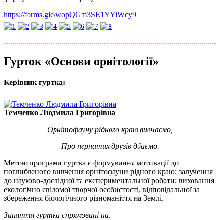
https://forms.gle/wopQGm3SE1YYiWcy9
Гурток «Основи орнітології»
Керівник гуртка:
Темченко Людмила Григорівна
Орнітофауну рідного краю вивчаємо,
Про пернатих друзів дбаємо.
Метою програми гуртка є формування мотивації до
поглибленого вивчення орнітофауни рідного краю; залучення
до науково-дослідної та експериментальної роботи; виховання
екологічно свідомої творчої особистості, відповідальної за
збереження біологічного різноманіття на Землі.
Заняття гуртка спрямовані на: