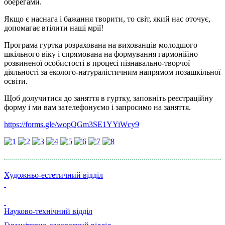
оберегами.
Якщо є наснага і бажання творити, то світ, який нас оточує,
допомагає втілити наші мрії!
Програма гуртка розрахована на вихованців молодшого
шкільного віку і спрямована на формування гармонійно
розвиненої особистості в процесі пізнавально-творчої
діяльності за еколого-натуралістичним напрямом позашкільної
освіти.
Щоб долучитися до заняття в гуртку, заповніть реєстраційну
форму і ми вам зателефонуємо і запросимо на заняття.
https://forms.gle/wopQGm3SE1YYiWcy9
Художньо-естетичний відділ
Науково-технічний відділ