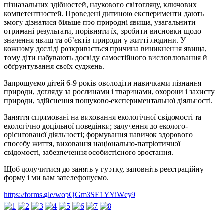
пізнавальних здібностей, наукового світогляду, ключових
компетентностей. Проведені дитиною експерименти дають
змогу дізнатися більше про природні явища, узагальнити
отримані результати, порівняти їх, зробити висновки щодо
значення явищ та об’єктів природи у житті людини. У
кожному досліді розкривається причина виникнення явища,
тому діти набувають досвіду самостійного висловлювання й
обґрунтування своїх суджень.
Запрошуємо дітей 6-9 років оволодіти навичками пізнання
природи, догляду за рослинами і тваринами, охорони і захисту
природи, здійснення пошуково-експериментальної діяльності.
Заняття спрямовані на виховання екологічної свідомості та
екологічно доцільної поведінки; залучення до еколого-
орієнтованої діяльності; формування навичок здорового
способу життя, виховання національно-патріотичної
свідомості, забезпечення особистісного зростання.
Щоб долучитися до занять у гуртку, заповніть реєстраційну
форму і ми вам зателефонуємо.
https://forms.gle/wopQGm3SE1YYiWcy9