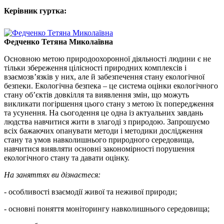
Керівник гуртка:
Федченко Тетяна Миколаївна
Основною метою природоохоронної діяльності людини є не
тільки збереження цілісності природних комплексів і
взаємозв’язків у них, але й забезпечення стану екологічної
безпеки. Екологічна безпека – це система оцінки екологічного
стану об’єктів довкілля та виявлення змін, що можуть
викликати погіршення цього стану з метою їх попередження
та усунення. На сьогодення це одна із актуальних завдань
людства навчитися жити в злагоді з природою. Запрошуємо
всіх бажаючих опанувати методи і методики дослідження
стану та умов навколишнього природного середовища,
навчитися виявляти основні закономірності порушення
екологічного стану та давати оцінку.
На заняттях ви дізнаєтеся:
- особливості взаємодії живої та неживої природи;
- основні поняття моніторингу навколишнього середовища;