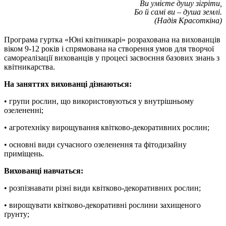
Ви умієте душу зігріти,
Бо й самі ви – душа землі.
(Надія Красоткіна)
Програма гуртка «Юні квітникарі» розрахована на вихованців
віком 9-12 років і спрямована на створення умов для творчої
самореалізації вихованців у процесі засвоєння базових знань з
квітникарства.
На заняттях вихованці дізнаються:
• групи рослин, що використовуються у внутрішньому
озелененні;
• агротехніку вирощування квітково-декоративних рослин;
• основні види сучасного озеленення та фітодизайну
приміщень.
Вихованці навчаться:
• розпізнавати різні види квітково-декоративних рослин;
• вирощувати квітково-декоративні рослини захищеного
ґрунту;