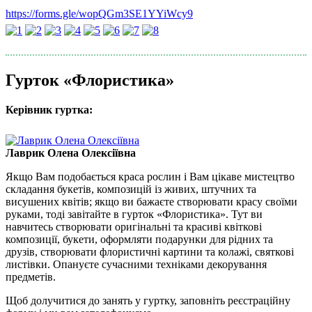
https://forms.gle/wopQGm3SE1YYiWcy9
Гурток «Флористика»
Керівник гуртка:
Лаврик Олена Олексіївна
Якщо Вам подобається краса рослин і Вам цікаве мистецтво
складання букетів, композицій із живих, штучних та
висушених квітів; якщо ви бажаєте створювати красу своїми
руками, тоді завітайте в гурток «Флористика». Тут ви
навчитесь створювати оригінальні та красиві квіткові
композиції, букети, оформляти подарунки для рідних та
друзів, створювати флористичні картини та колажі, святкові
листівки. Опануєте сучасними техніками декорування
предметів.
Щоб долучитися до занять у гуртку, заповніть реєстраційну