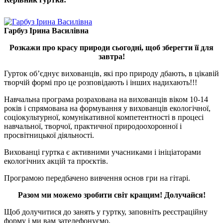
Гарбуз Ірина Василівна
Розкажи про красу природи сьогодні, щоб зберегти її для
завтра!
Гурток об’єднує вихованців, які про природу дбають, в цікавій
творчій формі про це розповідають і інших надихають!!!
Навчальна програма розрахована на вихованців віком 10-14
років і спрямована на формування у вихованців екологічної,
соціокультурної, комунікативної компетентності в процесі
навчальної, творчої, практичної природоохоронної і
просвітницької діяльності.
Вихованці гуртка є активними учасниками і ініціаторами
екологічних акцій та проєктів.
Програмою передбачено вивчення основ гри на гітарі.
Разом ми можемо зробити світ кращим! Долучайся!
Щоб долучитися до занять у гуртку, заповніть реєстраційну
форму і ми вам зателефонуємо.