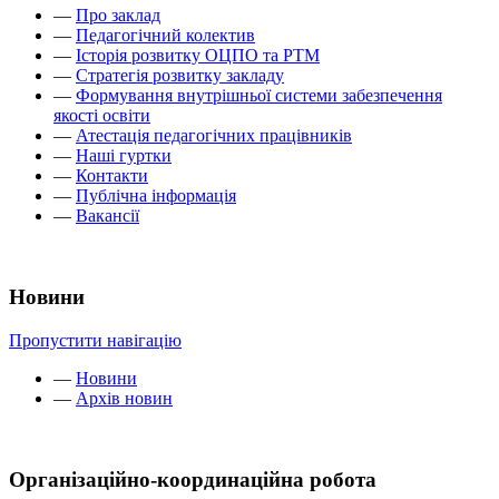
—
Про заклад
—
Педагогічний колектив
—
Історія розвитку ОЦПО та РТМ
—
Стратегія розвитку закладу
—
Формування внутрішньої системи забезпечення
якості освіти
—
Атестація педагогічних працівників
—
Наші гуртки
—
Контакти
—
Публічна інформація
—
Вакансії
Новини
Пропустити навігацію
—
Новини
—
Архів новин
Організаційно-координаційна робота