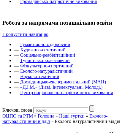
—
Громадянсько-патріотичне виховання
Робота за напрямами позашкільної освіти
Пропустити навігацію
—
Гуманітарно-оздоровчий
—
Художньо-естетичний
—
Соціально-реабілітаційний
—
Туристсько-краєзнавчий
—
Фізкультурно-спортивний
—
Еколого-натуралістичний
—
Науково-технічний
—
Дослідницько-експериментальний (МАН)
—
«Д.І.М.» (Дієві. Інтелектуальні. Молоді.)
—
Центр національно-патріотичного виховання
Ключові слова
ОЦПО та РТМ
»
Головна
»
Наші гуртки
»
Еколого-
натуралістичний відділ
»
Еколого-натуралістичний відділ