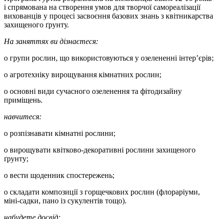
і спрямована на створення умов для творчої самореалізації
вихованців у процесі засвоєння базових знань з квітникарства
захищеного ґрунту.
На заняттях ви дізнаєтеся:
o групи рослин, що використовуються у озелененні інтер’єрів;
o агротехніку вирощування кімнатних рослин;
o основні види сучасного озеленення та фітодизайну
приміщень.
навчитеся:
o розпізнавати кімнатні рослини;
o вирощувати квітково-декоративні рослини захищеного
ґрунту;
o вести щоденник спостережень;
o складати композиції з горщечкових рослин (флораріуми,
міні-садки, пано із сукулентів тощо).
набудете досвід: