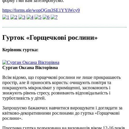
форму і ми вам зателефонуємо.
https://forms.gle/wopQGm3SE1YYiWcy9
Гурток «Горщечкові рослини»
Керівник гуртка:
Сурган Оксана Вікторівна
Всім відомо, що горщечкові рослини не лише прикрашають
простір, але й приносять користь: очищують повітря та
покращують мікроклімат у приміщенні, заспокоюють і
знижують рівень стресу, розвивають відповідальність і
турботливість у дітей.
Запрошуємо бажаючих навчитися вирощувати і доглядати за
квітково-декоративними рослинами до гуртка «Горщечкові
рослини».
Програма гуртка розрахована на вихованців віком 12-16 років