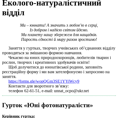
Еколого-натуралістичний
відділ
Ми – юннати! А значить з любов’ю в серці,
Із добром і надією світом йдемо.
Ми планету нашу збережем для нащадків.
Парость єдності й миру разом зростимо!
Заняття у гуртках, творчих учнівських об’єднаннях відділу
проводяться за змішаною формою навчання.
Чекаємо на юних природоохоронців, любителів тварин і
рослин, творчих і креативних здобувачів освіти!
Щоб долучитися до юннатівської родини, заповніть
реєстраційну форму і ми вам зателефонуємо і запросимо на
заняття.
https://forms.gle/wopQGm3SE1YYiWcy9
Контакти для зворотного зв’язку:
телефон 62-61-51, e-mail: unnat_ocpo@ukr.net
Гурток «Юні фотонатуралісти»
Керівник гуртка: