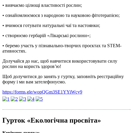
• вивчаємо цілющі властивості рослин;
• ознайомлюємося з народною та науковою фітотерапією;
• вчимося готувати натуральні чаї та настоянки;
• створюємо гербарій «Лікарські рослини»;
• беремо участь у пізнавально-творчих проєктах та STEM-
ативностях.
Долучайся до нас, щоб навчитися використовувати силу
рослин на користь здоров’ю!
Щоб долучитися до занять у гуртку, заповніть реєстраційну
форму і ми вам зателефонуємо.
https://forms.gle/wopQGm3SE1YYiWcy9
Гурток «Екологічна просвіта»
Керівник гуртка: