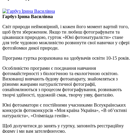
Гарбуз Ірина Василівна
Світ природи неймовірний, і кожен його момент вартий того,
щоб бути збереженим. Якщо ти любиш фотографувати та
цікавишся природою, гурток «Юні фотонатуралісти» стане
для тебе чудовою можливістю розвинути свої навички у сфері
фотозйомки дикої природи.
Програма гуртка розрахована на здобувачів освіти 10-15 років.
Особливістю програми є поєднання навчання
фотомайстерності з біологічною та екологічною освітою.
Вихованці вивчають будову фотоапарату, знайомляться з
різними жанрами натуралістичної фотографії,
ознайомлюються з процесом фотографування, розвивають
творчі здібності, художній смак, творчу уяву, фантазію.
Юні фотоаматори є постійними учасниками Всеукраїнських
конкурсів фотоконкурсів «Моя країна Україна», «В об’єктиві
натураліста», «Олімпіада геніїв».
Щоб долучитися до занять у гуртку, заповніть реєстраційну
форму і ми вам зателефонуємо.