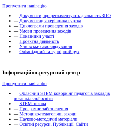
Пропустити навігацію
—
Документи, що регламентують діяльність ЗПО
—
Документація керівника гуртка
—
Циклограми проведення заходів
—
Умови проведення заходів
—
Показники участі
—
Проєктна діяльність
—
Учнівське самоврядування
—
Олімпіадний та турнірний рух
Інформаційно-ресурсний центр
Пропустити навігацію
—
Обласний STEM-коворкінг педагогів закладів
позашкільної освіти
—
STEM–школа
—
Програмне забезпечення
—
Методико-педагогічні заходи
—
Науково-методичні матеріали
—
Освітні ресурси. Публікації. Сайти