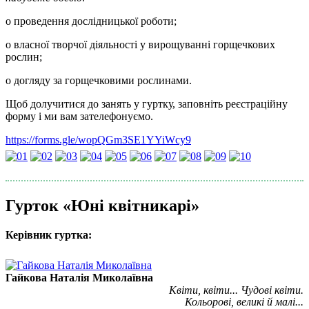
o проведення дослідницької роботи;
o власної творчої діяльності у вирощуванні горщечкових
рослин;
o догляду за горщечковими рослинами.
Щоб долучитися до занять у гуртку, заповніть реєстраційну
форму і ми вам зателефонуємо.
https://forms.gle/wopQGm3SE1YYiWcy9
Гурток «Юні квітникарі»
Керівник гуртка:
Гайкова Наталія Миколаївна
Квіти, квіти... Чудові квіти.
Кольорові, великі й малі...