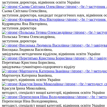
заступник директора, відмінник освіти України
Сьома Світлана Олексіївна
,
заступник директора, кандидат педагогічних наук, відмінник о
Кудрявцева Яна Вікторівна
,
заступник директора
Польська Тетяна Олександрівна
,
заступник директора
Висоцька Людмила Василівна
,
завідувачка методичним відділом, відмінник освіти України
Перетятько Кристина Борисівна
,
завідувачка гуманітарно-оздоровчого відділу
Мартинчук Катерина Іванівна
,
методист, відмінник освіти України
Красуля Ірина Миколаївна
,
методист, спеціаліст вищої категорії, відмінник освіти України
Перепелиця Ніна Володимирівна
,
методист, спеціаліст вищої категорії, відмінник освіти України