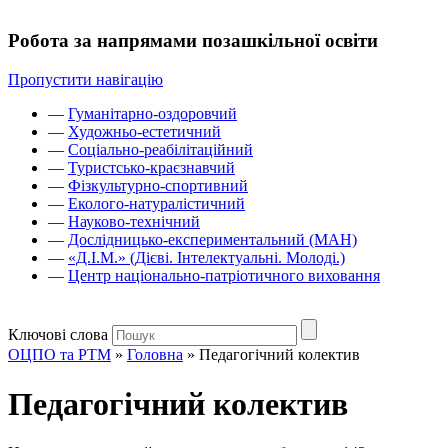
Робота за напрямами позашкільної освіти
Пропустити навігацію
—
Гуманітарно-оздоровчий
—
Художньо-естетичний
—
Соціально-реабілітаційний
—
Туристсько-краєзнавчий
—
Фізкультурно-спортивний
—
Еколого-натуралістичний
—
Науково-технічний
—
Дослідницько-експериментальний (МАН)
—
«Д.І.М.» (Дієві. Інтелектуальні. Молоді.)
—
Центр національно-патріотичного виховання
Ключові слова
ОЦПО та РТМ
»
Головна
»
Педагогічний колектив
Педагогічний колектив