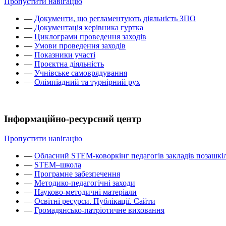
Пропустити навігацію
—
Документи, що регламентують діяльність ЗПО
—
Документація керівника гуртка
—
Циклограми проведення заходів
—
Умови проведення заходів
—
Показники участі
—
Проєктна діяльність
—
Учнівське самоврядування
—
Олімпіадний та турнірний рух
Інформаційно-ресурсний центр
Пропустити навігацію
—
Обласний STEM-коворкінг педагогів закладів позашкіл
—
STEM–школа
—
Програмне забезпечення
—
Методико-педагогічні заходи
—
Науково-методичні матеріали
—
Освітні ресурси. Публікації. Сайти
—
Громадянсько-патріотичне виховання