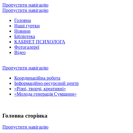
Пропустити навігацію
Пропустити навігацію
Головна
Наші гуртки
Новини
Бібліотека
КАБІНЕТ ПСИХОЛОГА
Фотогалереї
Відео
Пропустити навігацію
Координаційна робота
Інформаційно-ресурсний центр
«Різні, творчі, креативні»
«Молода генерація Сумщини»
Головна сторінка
Пропустити навігацію