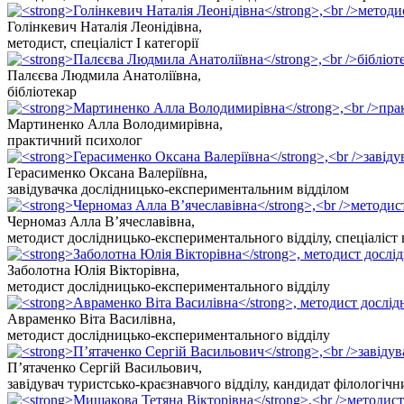
Голінкевич Наталія Леонідівна
,
методист, спеціаліст І категорії
Палєєва Людмила Анатоліївна
,
бібліотекар
Мартиненко Алла Володимирівна
,
практичний психолог
Герасименко Оксана Валеріївна
,
завідувачка дослідницько-експериментальним відділом
Черномаз Алла В’ячеславівна
,
методист дослідницько-експериментального відділу, спеціаліст 
Заболотна Юлія Вікторівна
,
методист дослідницько-експериментального відділу
Авраменко Віта Василівна
,
методист дослідницько-експериментального відділу
П’ятаченко Сергій Васильович
,
завідувач туристсько-краєзнавчого відділу, кандидат філологіч