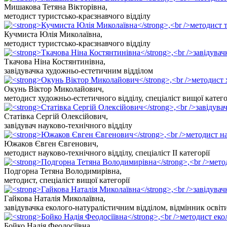
Мишакова Тетяна Вікторівна
,
методист туристсько-краєзнавчого відділу
Кучмиста Юлія Миколаївна
,
методист туристсько-краєзнавчого відділу
Ткачова Ніна Костянтинівна
,
завідувачка художньо-естетичним відділом
Окунь Віктор Миколайович
,
методист художньо-естетичного відділу, спеціаліст вищої катего
Статівка Сергій Олексійович
,
завідувач науково-технічного відділу
Южаков Євген Євгенович
,
методист науково-технічного відділу, спеціаліст ІІ категорії
Подгорна Тетяна Володимирівна
,
методист, спеціаліст вищої категорії
Гайкова Наталія Миколаївна
,
завідувачка еколого-натуралістичним відділом, відмінник освіт
Бойко Надія Феодосіївна
,