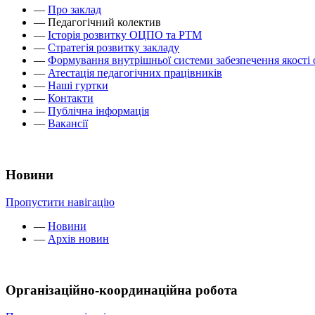
—
Про заклад
—
Педагогічний колектив
—
Історія розвитку ОЦПО та РТМ
—
Стратегія розвитку закладу
—
Формування внутрішньої системи забезпечення якості 
—
Атестація педагогічних працівників
—
Наші гуртки
—
Контакти
—
Публічна інформація
—
Вакансії
Новини
Пропустити навігацію
—
Новини
—
Архів новин
Організаційно-координаційна робота