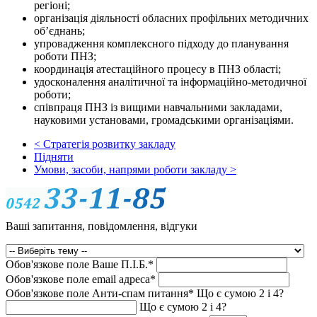
регіоні;
організація діяльності обласних профільних методичних
об’єднань;
упровадження комплексного підходу до планування
роботи ПНЗ;
координація атестаційного процесу в ПНЗ області;
удосконалення аналітичної та інформаційно-методичної
роботи;
співпраця ПНЗ із вищими навчальними закладами,
науковими установами, громадськими організаціями.
< Стратегія розвитку закладу
Підняти
Умови, засоби, напрями роботи закладу >
Ваші запитання, повідомлення, відгуки
Обов'язкове поле
Ваше П.I.Б.
*
Обов'язкове поле
email адреса
*
Обов'язкове поле
Анти-спам питання
*
Що є сумою 2 і 4?
Що є сумою 2 і 4?