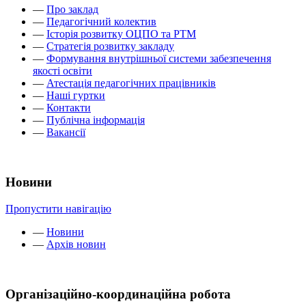
—
Про заклад
—
Педагогічний колектив
—
Історія розвитку ОЦПО та РТМ
—
Стратегія розвитку закладу
—
Формування внутрішньої системи забезпечення
якості освіти
—
Атестація педагогічних працівників
—
Наші гуртки
—
Контакти
—
Публічна інформація
—
Вакансії
Новини
Пропустити навігацію
—
Новини
—
Архів новин
Організаційно-координаційна робота