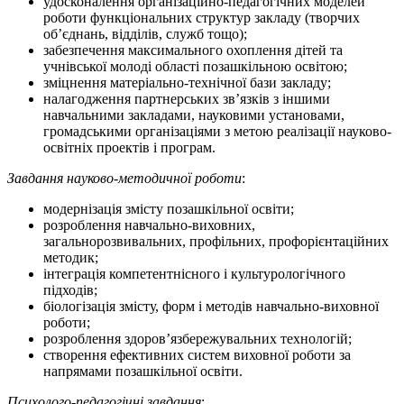
удосконалення організаційно-педагогічних моделей
роботи функціональних структур закладу (творчих
об’єднань, відділів, служб тощо);
забезпечення максимального охоплення дітей та
учнівської молоді області позашкільною освітою;
зміцнення матеріально-технічної бази закладу;
налагодження партнерських зв’язків з іншими
навчальними закладами, науковими установами,
громадськими організаціями з метою реалізації науково-
освітніх проектів і програм.
Завдання науково-методичної роботи
:
модернізація змісту позашкільної освіти;
розроблення навчально-виховних,
загальнорозвивальних, профільних, профорієнтаційних
методик;
інтеграція компетентнісного і культурологічного
підходів;
біологізація змісту, форм і методів навчально-виховної
роботи;
розроблення здоров’язбережувальних технологій;
створення ефективних систем виховної роботи за
напрямами позашкільної освіти.
Психолого-педагогічні завдання
: