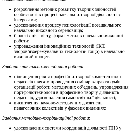
розроблення методик розвитку творчих здібностей
особистості в процесі навчально-творчої діяльності за
інтересами;
удосконалення процесу психологізації позашкільного
навчально-виховного середовища;
біологізація змісту, форм і методів навчально-виховної
роботи;
упровадження інноваційних технологій (ІКТ,
здоров’язбережувальних технологій тощо) в навчально-
виховний процес.
Завдання навчально-методичної роботи
:
підвищення рівня професійно-творчої компетентності
педагогів шляхом проведення семінарів-практикумів,
організації роботи методичних об’єднань, упровадження
портфоліотехнології в професійно-творчу діяльність
педагогів, удосконалення самоосвітньої діяльності;
висвітлення науково-методичних досягнень
педагогічних колективів у фахових виданнях;
Завдання методико-координаційної роботи
:
удосконалення системи координації діяльності ПНЗ у