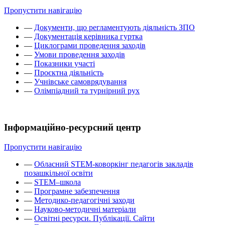
Пропустити навігацію
—
Документи, що регламентують діяльність ЗПО
—
Документація керівника гуртка
—
Циклограми проведення заходів
—
Умови проведення заходів
—
Показники участі
—
Проєктна діяльність
—
Учнівське самоврядування
—
Олімпіадний та турнірний рух
Інформаційно-ресурсний центр
Пропустити навігацію
—
Обласний STEM-коворкінг педагогів закладів
позашкільної освіти
—
STEM–школа
—
Програмне забезпечення
—
Методико-педагогічні заходи
—
Науково-методичні матеріали
—
Освітні ресурси. Публікації. Сайти