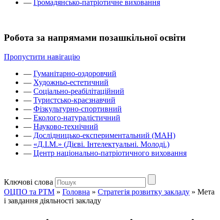
—
Громадянсько-патріотичне виховання
Робота за напрямами позашкільної освіти
Пропустити навігацію
—
Гуманітарно-оздоровчий
—
Художньо-естетичний
—
Соціально-реабілітаційний
—
Туристсько-краєзнавчий
—
Фізкультурно-спортивний
—
Еколого-натуралістичний
—
Науково-технічний
—
Дослідницько-експериментальний (МАН)
—
«Д.І.М.» (Дієві. Інтелектуальні. Молоді.)
—
Центр національно-патріотичного виховання
Ключові слова
ОЦПО та РТМ
»
Головна
»
Стратегія розвитку закладу
»
Мета
і завдання діяльності закладу