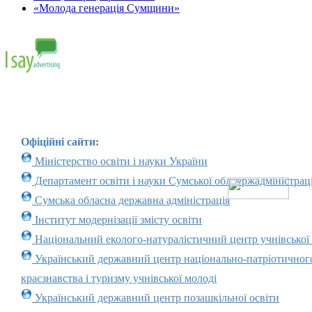
«Молода генерація Сумщини»
Офіційні сайти:
Міністерство освіти і науки України
Департамент освіти і науки Сумської облдержадміністраці
Сумська обласна державна адміністрація
Інститут модернізації змісту освіти
Національний еколого-натуралістичний центр учнівської
Український державний центр національно-патріотичног
краєзнавства і туризму учнівської молоді
Український державний центр позашкільної освіти