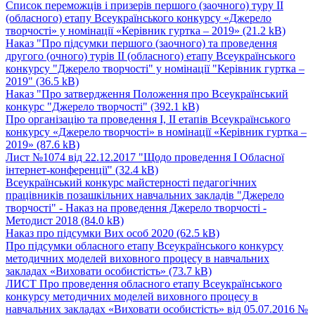
Список переможців і призерів першого (заочного) туру ІІ
(обласного) етапу Всеукраїнського конкурсу «Джерело
творчості» у номінації «Керівник гуртка – 2019»
(21.2 kB)
Наказ "Про підсумки першого (заочного) та проведення
другого (очного) турів ІІ (обласного) етапу Всеукраїнського
конкурсу "Джерело творчості" у номінації "Керівник гуртка –
2019"
(36.5 kB)
Наказ "Про затвердження Положення про Всеукраїнський
конкурс "Джерело творчості"
(392.1 kB)
Про організацію та проведення І, ІІ етапів Всеукраїнського
конкурсу «Джерело творчості» в номінації «Керівник гуртка –
2019»
(87.6 kB)
Лист №1074 від 22.12.2017 "Щодо проведення І Обласної
інтернет-конференції"
(32.4 kB)
Всеукраїнський конкурс майстерності педагогічних
працівників позашкільних навчальних закладів "Джерело
творчості" - Наказ на проведення Джерело творчості -
Методист 2018
(84.0 kB)
Наказ про підсумки Вих особ 2020
(62.5 kB)
Про підсумки обласного етапу Всеукраїнського конкурсу
методичних моделей виховного процесу в навчальних
закладах «Виховати особистість»
(73.7 kB)
ЛИСТ Про проведення обласного етапу Всеукраїнського
конкурсу методичних моделей виховного процесу в
навчальних закладах «Виховати особистість» від 05.07.2016 №