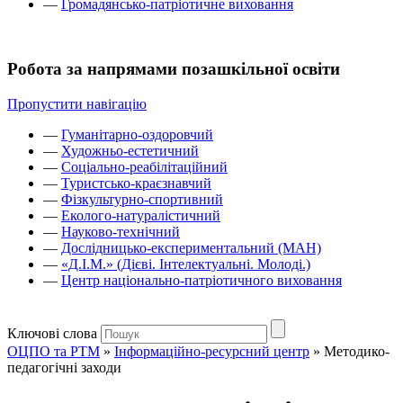
—
Громадянсько-патріотичне виховання
Робота за напрямами позашкільної освіти
Пропустити навігацію
—
Гуманітарно-оздоровчий
—
Художньо-естетичний
—
Соціально-реабілітаційний
—
Туристсько-краєзнавчий
—
Фізкультурно-спортивний
—
Еколого-натуралістичний
—
Науково-технічний
—
Дослідницько-експериментальний (МАН)
—
«Д.І.М.» (Дієві. Інтелектуальні. Молоді.)
—
Центр національно-патріотичного виховання
Ключові слова
ОЦПО та РТМ
»
Інформаційно-ресурсний центр
»
Методико-
педагогічні заходи