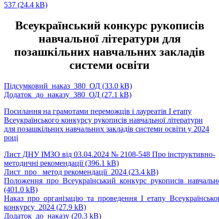
537
(24.4 kB)
Всеукраїнський конкурс
рукописів
навчальної літератури
для
позашкільних навчальних
закладів
системи освіти
Підсумковий_наказ_380_ОД
(33.0 kB)
Додаток_до_наказу_380_ОД
(27.1 kB)
Посилання на грамотами переможців і лауреатів І етапу
Всеукраїнського конкурсу рукописів навчальної літератури
для позашкільних навчальних закладів системи освіти у 2024
році
Лист ДНУ ІМЗО від 03.04.2024 № 2108-548 Про інструктивно-
методичні рекомендації
(396.1 kB)
Лист_про_ метод рекомендації_2024
(23.4 kB)
Положення_про_Всеукраїнський_конкурс_рукописів_навчально
(401.0 kB)
Наказ_про_організацію_та_проведення_І_етапу_Всеукраїнсько
конкурсу_2024
(27.9 kB)
Додаток_до_наказу
(20.3 kB)