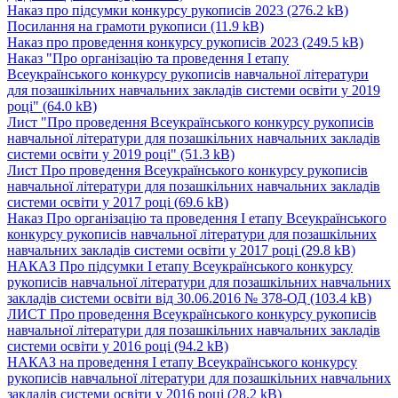
Наказ про підсумки конкурсу рукописів 2023
(276.2 kB)
Посилання на грамоти рукописи
(11.9 kB)
Наказ про проведення конкурсу рукописів 2023
(249.5 kB)
Наказ "Про організацію та проведення І етапу
Всеукраїнського конкурсу рукописів навчальної літератури
для позашкільних навчальних закладів системи освіти у 2019
році"
(64.0 kB)
Лист "Про проведення Всеукраїнського конкурсу рукописів
навчальної літератури для позашкільних навчальних закладів
системи освіти у 2019 році"
(51.3 kB)
Лист Про проведення Всеукраїнського конкурсу рукописів
навчальної літератури для позашкільних навчальних закладів
системи освіти у 2017 році
(69.6 kB)
Наказ Про організацію та проведення І етапу Всеукраїнського
конкурсу рукописів навчальної літератури для позашкільних
навчальних закладів системи освіти у 2017 році
(29.8 kB)
НАКАЗ Про підсумки І етапу Всеукраїнського конкурсу
рукописів навчальної літератури для позашкільних навчальних
закладів системи освіти від 30.06.2016 № 378-ОД
(103.4 kB)
ЛИСТ Про проведення Всеукраїнського конкурсу рукописів
навчальної літератури для позашкільних навчальних закладів
системи освіти у 2016 році
(94.2 kB)
НАКАЗ на проведення І етапу Всеукраїнського конкурсу
рукописів навчальної літератури для позашкільних навчальних
закладів системи освіти у 2016 році
(28.2 kB)