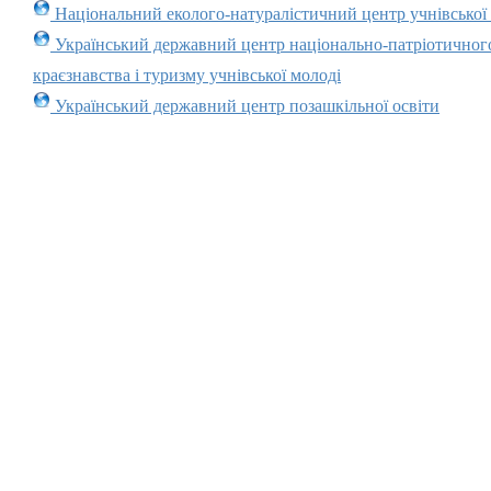
Національний еколого-натуралістичний центр учнівської
Український державний центр національно-патріотичног
краєзнавства і туризму учнівської молоді
Український державний центр позашкільної освіти