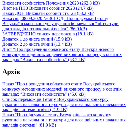
Виховати особистість Положення 2023
(262.8 kB)
Лист на ПНЗ Виховати особист 2023
(24.7 kB)
Наказ ДОН Виховати особистість- 23
(53.2 kB)
Наказ від 08.09.2020 № 361-ОД "Про підсумки І етапу
Всеукраїнського конкурсу рукописів навчальної літератури
для закладів позашкільної освіти"
(86.0 kB)
ЗАТВЕРДЖЕНО список переможців
(18.1 kB)
Додаток 1 до листа очний
(15.9 kB)
Додаток 2 до листа очний
(13.4 kB)
Лист "Про проведення обласного етапу Всеукраїнського
конкурсу методичних моделей виховного процесу в освітніх
закладах "Виховати особистість"
(53.2 kB)
Архів
Наказ "Про проведення обласного етапу Всеукраїнського
конкурсу методичних моделей виховного процесу в освітніх
закладах "Виховати особистість"
(45.0 kB)
Список переможців І етапу Всеукраїнського конкурсу
рукописів навчальної літератури для позашкільних навчальних
закладів системи освіти
(21.9 kB)
Наказ "Про підсумки І етапу Всеукраїнського конкурсу
рукописів навчальної літератури для позашкільних навчальних
закладів системи"
(81.9 kB)