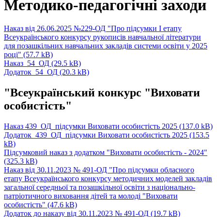
Методико-педагогічні заходи
Наказ від 26.06.2025 №229-ОД "Про підсумки І етапу
Всеукраїнського конкурсу рукописів навчальної літератури
для позашкільних навчальних закладів системи освіти у 2025
році"
(57.7 kB)
Наказ_54_ОД
(29.5 kB)
Додаток_54_ОД
(20.3 kB)
"Всеукраїнський конкурс "Виховати
особистість"
Наказ 439_ОД_підсумки Виховати особистість 2025
(137.0 kB)
Додаток_439_ОД_підсумки Виховати особистість 2025
(153.5
kB)
Підсумковий наказ з додатком "Виховати особистість - 2024"
(325.3 kB)
Наказ від 30.11.2023 № 491-ОД "Про підсумки обласного
етапу Всеукраїнського конкурсу методичних моделей закладів
загальної середньої та позашкільної освіти з національно-
патріотичного виховання дітей та молоді "Виховати
особистість"
(47.6 kB)
Додаток до наказу від 30.11.2023 № 491-ОД
(19.7 kB)