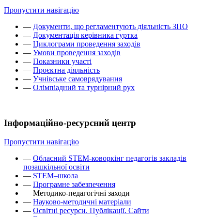
Пропустити навігацію
—
Документи, що регламентують діяльність ЗПО
—
Документація керівника гуртка
—
Циклограми проведення заходів
—
Умови проведення заходів
—
Показники участі
—
Проєктна діяльність
—
Учнівське самоврядування
—
Олімпіадний та турнірний рух
Інформаційно-ресурсний центр
Пропустити навігацію
—
Обласний STEM-коворкінг педагогів закладів
позашкільної освіти
—
STEM–школа
—
Програмне забезпечення
—
Методико-педагогічні заходи
—
Науково-методичні матеріали
—
Освітні ресурси. Публікації. Сайти