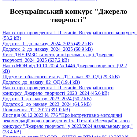
Всеукраїнський конкурс "Джерело
творчості"
Наказ_про_проведення_І_ІІ_етапів_Всеукраїнського_конкурсу
(53.2 kB)
Додаток_1_до_наказу_2024_2025
(49.2 kB)
Додаток_2_до_наказу_2024_2025
(60.9 kB)
Лист ДНУ ІМЗО та методичні рекомендації Джерело
творчості_2024_2025
(637.2 kB)
Наказ МОН від 10.10.2024 № 1446 Джерело творчості
(92.2
kB)
Підсумки_обласного_етапу_ДТ_наказ_82_ОД
(29.3 kB)
Додаток_до_наказу_82_ОД
(19.4 kB)
Наказ_про_проведення_І_ІІ_етапів_Всеукраїнського
конкурсу_Джерело_творчості_2023_2024
(45.6 kB)
Додаток 1_до_наказу_2023_2024
(50.2 kB)
Додаток 2_до_наказу_2023_2024
(64.5 kB)
Положення_ДТ_2017
(391.0 kB)
Лист від 06.12.2023 № 776 "Про інструктивно-методичні
рекомендації щодо проведення І та ІІ етапів Всеукраїнського
конкурсу "Джерело творчості" у 2023/2024 навчальному році"
(28.4 kB)