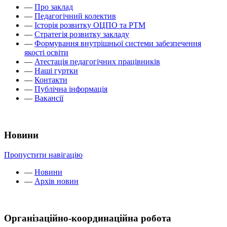
—
Про заклад
—
Педагогічний колектив
—
Історія розвитку ОЦПО та РТМ
—
Стратегія розвитку закладу
—
Формування внутрішньої системи забезпечення
якості освіти
—
Атестація педагогічних працівників
—
Наші гуртки
—
Контакти
—
Публічна інформація
—
Вакансії
Новини
Пропустити навігацію
—
Новини
—
Архів новин
Організаційно-координаційна робота