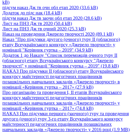
kB)
підсум наказ Дж тв очн обл етап 2020
(33.6 kB)
Додаток до підс нак
(18.4 kB)
підсум наказ Дж тв заочн обл етап 2020
(28.6 kB)
Лист на ПНЗ Дж тв 2020
(50.4 kB)
Лист на ПНЗ Дж тв очний 2020
(25.3 kB)
Наказ на проведення Джерело творчості 2020
(89.1 kB)
Наказ "Про підсумки другого (очного) туру ІІ (обласного)
етапу Всеукраїнського конкурсу «Джерело творчості» у
номінації "Керівник гуртка – 2019"
(34.9 kB)
Додаток 1 до Наказу "Список переможців очного туру ІІ
(обласного) етапу Всеукраїнського конкурсу "Джерело
творчості" у номінації "Керівник гуртка – 2019"
(19.8 kB)
НАКАЗ Про підсумки ІІ (обласного) етапу Всеукраїнського
конкурсу майстерності педагогічних працівників
позашкільних навчальних закладів «Джерело творчості» в
номінації «Керівник гуртка – 2017»
(27.9 kB)
Про організацію та проведення І, ІІ етапів Всеукраїнського
конкурсу майстерності педагогічних працівників
позашкільних навчальних закладів «Джерело творчості» у
номінації «Керівник гуртка – 2017»
(74.8 kB)
НАКАЗ Про підсумки першого (заочного) туру та проведення
другого (очного) туру 3-го етапу Всеукраїнського конкурсу
майстерності педагогічних працівників позашкільних
навчальних закладів «Джерело творчості» у 2016 році
(1.9 MB)