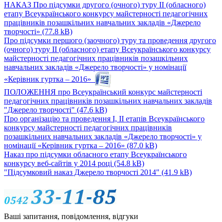
НАКАЗ Про підсумки другого (очного) туру ІІ (обласного)
етапу Всеукраїнського конкурсу майстерності педагогічних
працівників позашкільних навчальних закладів «Джерело
творчості»
(77.8 kB)
Про підсумки першого (заочного) туру та проведення другого
(очного) туру ІІ (обласного) етапу Всеукраїнського конкурсу
майстерності педагогічних працівників позашкільних
навчальних закладів «Джерело творчості» у номінації
«Керівник гуртка – 2016»
ПОЛОЖЕННЯ про Всеукраїнський конкурс майстерності
педагогічних працівників позашкільних навчальних закладів
"Джерело творчості"
(47.6 kB)
Про організацію та проведення І, ІІ етапів Всеукраїнського
конкурсу майстерності педагогічних працівників
позашкільних навчальних закладів «Джерело творчості» у
номінації «Керівник гуртка – 2016»
(87.0 kB)
Наказ про підсумки обласного етапу Всеукраїнського
конкурсу веб-сайтів у 2014 році
(54.8 kB)
"Підсумковий наказ Джерело творчості 2014"
(41.9 kB)
Ваші запитання, повідомлення, відгуки