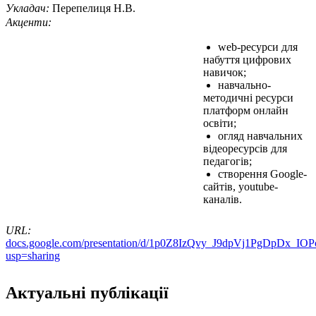
Укладач:
Перепелиця Н.В.
Акценти:
web-ресурси для
набуття цифрових
навичок;
навчально-
методичні ресурси
платформ онлайн
освіти;
огляд навчальних
відеоресурсів для
педагогів;
створення Google-
сайтів, youtube-
каналів.
URL:
docs.google.com/presentation/d/1p0Z8IzQvy_J9dpVj1PgDpDx_IO
usp=sharing
Актуальні публікації