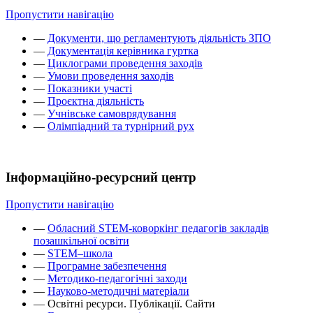
Пропустити навігацію
—
Документи, що регламентують діяльність ЗПО
—
Документація керівника гуртка
—
Циклограми проведення заходів
—
Умови проведення заходів
—
Показники участі
—
Проєктна діяльність
—
Учнівське самоврядування
—
Олімпіадний та турнірний рух
Інформаційно-ресурсний центр
Пропустити навігацію
—
Обласний STEM-коворкінг педагогів закладів
позашкільної освіти
—
STEM–школа
—
Програмне забезпечення
—
Методико-педагогічні заходи
—
Науково-методичні матеріали
—
Освітні ресурси. Публікації. Сайти