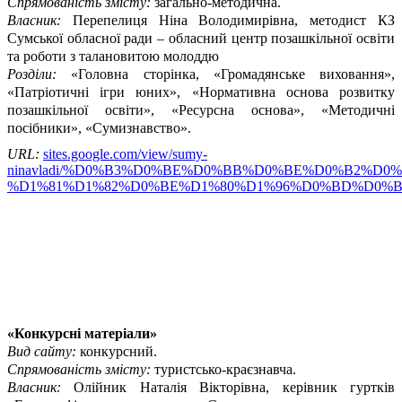
Спрямованість змісту:
загально-методична.
Власник:
Перепелиця Ніна Володимирівна, методист КЗ
Сумської обласної ради – обласний центр позашкільної освіти
та роботи з талановитою молоддю
Розділи:
«Головна сторінка, «Громадянське виховання»,
«Патріотичні ігри юних», «Нормативна основа розвитку
позашкільної освіти», «Ресурсна основа», «Методичні
посібники», «Сумизнавство».
URL:
sites.google.com/view/sumy-
ninavladi/%D0%B3%D0%BE%D0%BB%D0%BE%D0%B2%D0
%D1%81%D1%82%D0%BE%D1%80%D1%96%D0%BD%D0%
«Конкурсні матеріали»
Вид сайту:
конкурсний.
Спрямованість змісту:
туристсько-краєзнавча.
Власник:
Олійник Наталія Вікторівна, керівник гуртків