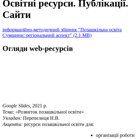
Освітні ресурси. Публікації.
Сайти
інформаційно-методичний збірник "Позашкільна освіта
Сумщини: регіональний аспект"
(2.1 MB)
Огляди web-ресурсів
Google Slides,
2021 р.
Тема:
«Розвиток позашкільної освіти»
Укладач:
Перепелиця Н.В.
Акценти:
ресурси позашкільної освіти для:
організації роботи