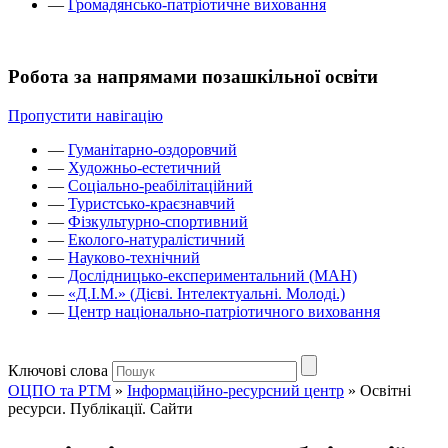
—
Громадянсько-патріотичне виховання
Робота за напрямами позашкільної освіти
Пропустити навігацію
—
Гуманітарно-оздоровчий
—
Художньо-естетичний
—
Соціально-реабілітаційний
—
Туристсько-краєзнавчий
—
Фізкультурно-спортивний
—
Еколого-натуралістичний
—
Науково-технічний
—
Дослідницько-експериментальний (МАН)
—
«Д.І.М.» (Дієві. Інтелектуальні. Молоді.)
—
Центр національно-патріотичного виховання
Ключові слова
ОЦПО та РТМ
»
Інформаційно-ресурсний центр
»
Освітні
ресурси. Публікації. Сайти