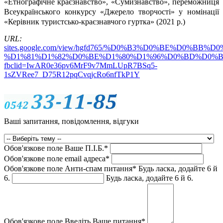
«Етнографічне краєзнавство», «Сумизнавство», переможниця
Всеукраїнського конкурсу «Джерело творчості» у номінації
«Керівник туристсько-краєзнавчого гуртка» (2021 р.)
URL:
sites.google.com/view/hgfd765/%D0%B3%D0%BE%D0%B
%D1%81%D1%82%D0%BE%D1%80%D1%96%D0%BD%D0%B
fbclid=IwAR0e36pv6MrF9v7MmLUpR7BSq5-
1sZVRee7_D75R12pqCvqjcRo6nfTkP1Y
Ваші запитання, повідомлення, відгуки
Обов'язкове поле
Ваше П.I.Б.
*
Обов'язкове поле
email адреса
*
Обов'язкове поле
Анти-спам питання
*
Будь ласка, додайте 6 й
6.
Будь ласка, додайте 6 й 6.
Обов'язкове поле
Введіть Ваше питання
*