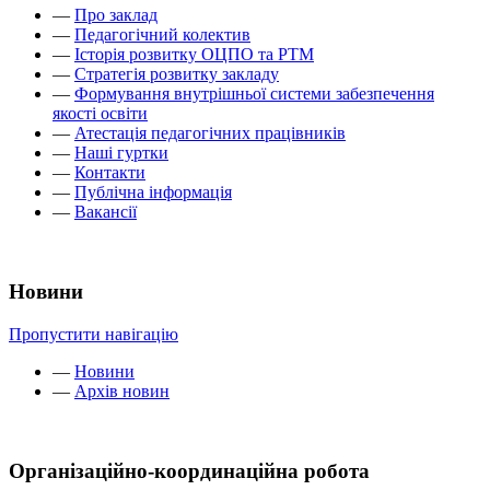
—
Про заклад
—
Педагогічний колектив
—
Історія розвитку ОЦПО та РТМ
—
Стратегія розвитку закладу
—
Формування внутрішньої системи забезпечення
якості освіти
—
Атестація педагогічних працівників
—
Наші гуртки
—
Контакти
—
Публічна інформація
—
Вакансії
Новини
Пропустити навігацію
—
Новини
—
Архів новин
Організаційно-координаційна робота