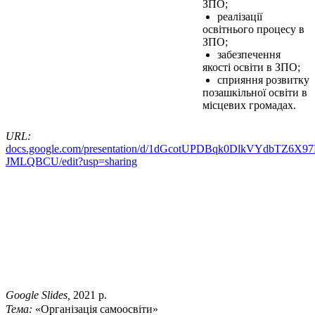
ЗПО;
реалізації
освітнього процесу в
ЗПО;
забезпечення
якості освіти в ЗПО;
сприяння розвитку
позашкільної освіти в
місцевих громадах.
URL:
docs.google.com/presentation/d/1dGcotUPDBqk0DlkVYdbTZ6
JMLQBCU/edit?usp=sharing
Google Slides,
2021 р.
Тема:
«Організація самоосвіти»