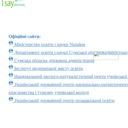
Офіційні сайти:
Міністерство освіти і науки України
Департамент освіти і науки Сумської облдержадміністраці
Сумська обласна державна адміністрація
Інститут модернізації змісту освіти
Національний еколого-натуралістичний центр учнівської
Український державний центр національно-патріотичног
краєзнавства і туризму учнівської молоді
Український державний центр позашкільної освіти