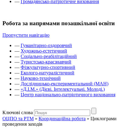
—
Громадянсько-патріотичне виховання
Робота за напрямами позашкільної освіти
Пропустити навігацію
—
Гуманітарно-оздоровчий
—
Художньо-естетичний
—
Соціально-реабілітаційний
—
Туристсько-краєзнавчий
—
Фізкультурно-спортивний
—
Еколого-натуралістичний
—
Науково-технічний
—
Дослідницько-експериментальний (МАН)
—
«Д.І.М.» (Дієві. Інтелектуальні. Молоді.)
—
Центр національно-патріотичного виховання
Ключові слова
ОЦПО та РТМ
»
Координаційна робота
»
Циклограми
проведення заходів