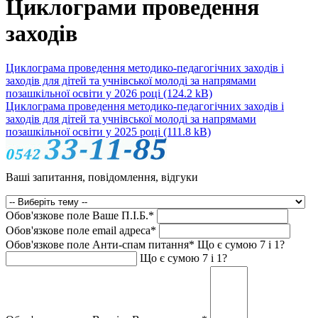
Циклограми проведення
заходів
Циклограма проведення методико-педагогічних заходів і
заходів для дітей та учнівської молоді за напрямами
позашкільної освіти у 2026 році
(124.2 kB)
Циклограма проведення методико-педагогічних заходів і
заходів для дітей та учнівської молоді за напрямами
позашкільної освіти у 2025 році
(111.8 kB)
Ваші запитання, повідомлення, відгуки
Обов'язкове поле
Ваше П.I.Б.
*
Обов'язкове поле
email адреса
*
Обов'язкове поле
Анти-спам питання
*
Що є сумою 7 і 1?
Що є сумою 7 і 1?