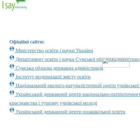
Офіційні сайти:
Міністерство освіти і науки України
Департамент освіти і науки Сумської облдержадміністраці
Сумська обласна державна адміністрація
Інститут модернізації змісту освіти
Національний еколого-натуралістичний центр учнівської
Український державний центр національно-патріотичног
краєзнавства і туризму учнівської молоді
Український державний центр позашкільної освіти