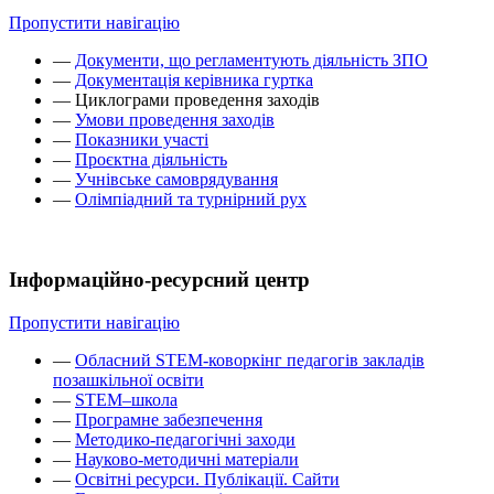
Пропустити навігацію
—
Документи, що регламентують діяльність ЗПО
—
Документація керівника гуртка
—
Циклограми проведення заходів
—
Умови проведення заходів
—
Показники участі
—
Проєктна діяльність
—
Учнівське самоврядування
—
Олімпіадний та турнірний рух
Інформаційно-ресурсний центр
Пропустити навігацію
—
Обласний STEM-коворкінг педагогів закладів
позашкільної освіти
—
STEM–школа
—
Програмне забезпечення
—
Методико-педагогічні заходи
—
Науково-методичні матеріали
—
Освітні ресурси. Публікації. Сайти