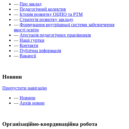
—
Про заклад
—
Педагогічний колектив
—
Історія розвитку ОЦПО та РТМ
—
Стратегія розвитку закладу
—
Формування внутрішньої системи забезпечення
якості освіти
—
Атестація педагогічних працівників
—
Наші гуртки
—
Контакти
—
Публічна інформація
—
Вакансії
Новини
Пропустити навігацію
—
Новини
—
Архів новин
Організаційно-координаційна робота