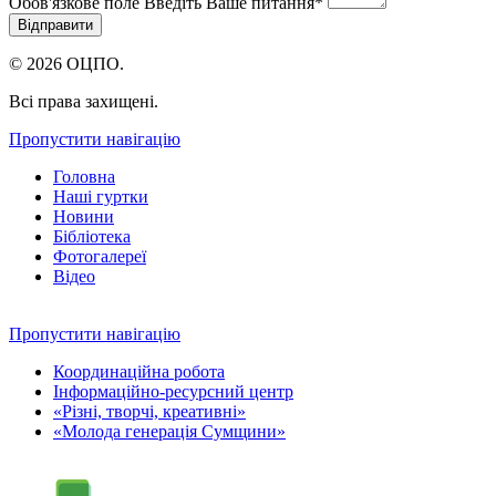
Обов'язкове поле
Введіть Ваше питання
*
© 2026 ОЦПО.
Всі права захищені.
Пропустити навігацію
Головна
Наші гуртки
Новини
Бібліотека
Фотогалереї
Відео
Пропустити навігацію
Координаційна робота
Інформаційно-ресурсний центр
«Різні, творчі, креативні»
«Молода генерація Сумщини»