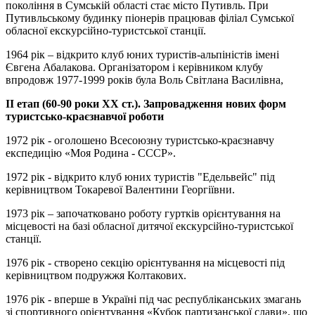
покоління в Сумській області стає місто Путивль. При
Путивльському будинку піонерів працював філіал Сумської
обласної екскурсійно-туристської станції.
1964 рік – відкрито клуб юних туристів-альпіністів імені
Євгена Абалакова. Організатором і керівником клубу
впродовж 1977-1999 років була Воль Світлана Василівна,
ІІ етап (60-90 роки ХХ ст.). Запровадження нових форм
туристсько-краєзнавчої роботи
1972 рік - оголошено Всесоюзну туристсько-краєзнавчу
експедицію «Моя Родина - СССР».
1972 рік - відкрито клуб юних туристів "Едельвейс" під
керівництвом Токаревої Валентини Георгіївни.
1973 рік – започатковано роботу гуртків орієнтування на
місцевості на базі обласної дитячої екскурсійно-туристської
станції.
1976 рік - створено секцію орієнтування на місцевості під
керівництвом подружжя Колтакових.
1976 рік - вперше в Україні під час республіканських змагань
зі спортивного орієнтування «Кубок партизанської слави», що