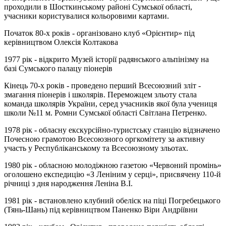
проходили в Шосткинському районі Сумської області,
учасники користувалися кольоровими картами.
Початок 80-х років - організовано клуб «Орієнтир» під
керівництвом Олексія Колтакова
1977 рік - відкрито Музей історії радянського альпінізму на
базі Сумського палацу піонерів
Кінець 70-х років - проведено перший Всесоюзний зліт -
змагання піонерів і школярів. Переможцем зльоту стала
команда школярів України, серед учасників якої була учениця
школи №11 м. Ромни Сумської області Світлана Петренко.
1978 рік - обласну екскурсійно-туристську станцію відзначено
Почесною грамотою Всесоюзного оргкомітету за активну
участь у Республіканському та Всесоюзному зльотах.
1980 рік - обласною молодіжною газетою «Червоний промінь»
оголошено експедицію «З Леніним у серці», присвячену 110-й
річниці з дня народження Леніна В.І.
1981 рік - встановлено клубний обеліск на піці Погребецького
(Тянь-Шань) під керівництвом Паненко Віри Андріївни