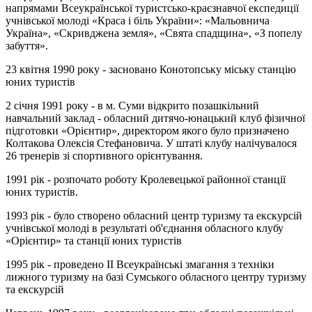
напрямами Всеукраїнської туристсько-краєзнавчої експедиції
учнівської молоді «Краса і біль України»: «Мальовнича
Україна», «Скривджена земля», «Свята спадщина», «З попелу
забуття».
23 квітня 1990 року - засновано Конотопську міську станцію
юних туристів
2 січня 1991 року - в м. Суми відкрито позашкільний
навчальний заклад - обласний дитячо-юнацький клуб фізичної
підготовки «Орієнтир», директором якого було призначено
Колтакова Олексія Стефановича. У штаті клубу налічувалося
26 тренерів зі спортивного орієнтування.
1991 рік - розпочато роботу Кролевецької районної станції
юних туристів.
1993 рік - було створено обласний центр туризму та екскурсій
учнівської молоді в результаті об'єднання обласного клубу
«Орієнтир» та станції юних туристів
1995 рік - проведено II Всеукраїнські змагання з техніки
лижного туризму на базі Сумського обласного центру туризму
та екскурсій