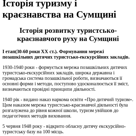
Історія туризму і
краєзнавства на Сумщині
Історія розвитку туристсько-
краєзнавчого руху на Сумщині
І етап(30-60 роки ХХ ст.). Формування мережі
позашкільних дитячих туристсько-екскурсійних закладів.
1930-1940 роки - формується мережа позашкільних дитячих
туристсько-екскурсійних закладів, широка державна і
громадська система позашкільної роботи, визначаються її
основні форми і методи, поступово удосконалюється її зміст,
визначаються провідні принципи діяльності.
1940 рік - видано наказ наркома освіти «Про дитячий туризм».
Цим наказом мережа туристсько-краєзнавчої діяльності була
розгалужена до рівня кожної школи, туризм увійшов до
педагогічних методів виховання.
5 червня 1948 року - відкрито обласну дитячу екскурсійно-
туристську базу на 100 місць.