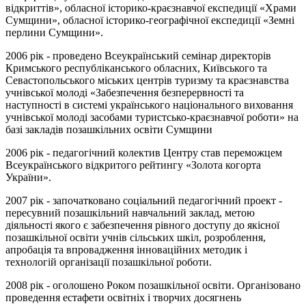
відкриттів», обласної історико-краєзнавчої експедиції «Храми
Сумщини», обласної історико-географічної експедиції «Земні
перлини Сумщини».
2006 рік - проведено Всеукраїнський семінар директорів
Кримського республіканського обласних, Київського та
Севастопольського міських центрів туризму та краєзнавства
учнівської молоді «Забезпечення безперервності та
наступності в системі українського національного виховання
учнівської молоді засобами туристсько-краєзнавчої роботи» на
базі закладів позашкільних освіти Сумщини
2006 рік - педагогічний колектив Центру став переможцем
Всеукраїнського відкритого рейтингу «Золота когорта
України».
2007 рік - започатковано соціальний педагогічний проект -
пересувний позашкільний навчальний заклад, метою
діяльності якого є забезпечення рівного доступу до якісної
позашкільної освіти учнів сільських шкіл, розроблення,
апробація та впровадження інноваційних методик і
технологій організації позашкільної роботи.
2008 рік - оголошено Роком позашкільної освіти. Організовано
проведення естафети освітніх і творчих досягнень