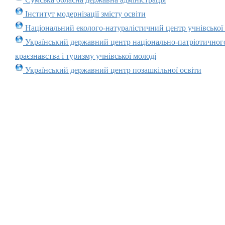
Інститут модернізації змісту освіти
Національний еколого-натуралістичний центр учнівської
Український державний центр національно-патріотичног
краєзнавства і туризму учнівської молоді
Український державний центр позашкільної освіти