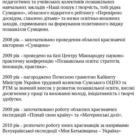
педагогічних та учнівських колективів позашкільних
навчальних закладів «Наші пошук і творчість, тобі рідна
Сумщино», обласного відкритого рейтингу «Перевірено
досвідом, схвалено дітьми» та низки освітньо-виховних
заходів, спрямованих на формування позитивного іміджу
позашкілля Сумщини.
2008 рік – започатковано проведення обласної краєзнавчої
вікторини «Сумщина»
2009 рік - проведено на базі Центру Міжнародну науково-
практичну конференцію «Позашкільна освіта: стратегія,
інновація, практика».
2009 рік - нагороджено Почесною грамотою Кабінету
Міністрів України трудовий колектив Сумського ОЦПО та
РТМ за значний внесок у розвиток позашкільної освіти, високі
досягнення у праці та вихованні молоді, ініціативність і творчі
здобутки.
2009 рік - започатковано роботу обласних краєзнавчих
експедицій «Пізнай свою країну» та «Материнські долі».
2010 рік - розпочато роботу юних краєзнавців за напрямами
Всеукраїнської експедиції «Моя Батьківщина – Україна»