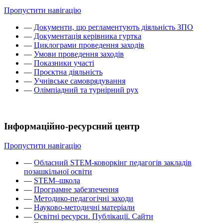
Пропустити навігацію
—
Документи, що регламентують діяльність ЗПО
—
Документація керівника гуртка
—
Циклограми проведення заходів
—
Умови проведення заходів
—
Показники участі
—
Проєктна діяльність
—
Учнівське самоврядування
—
Олімпіадний та турнірний рух
Інформаційно-ресурсний центр
Пропустити навігацію
—
Обласний STEM-коворкінг педагогів закладів
позашкільної освіти
—
STEM–школа
—
Програмне забезпечення
—
Методико-педагогічні заходи
—
Науково-методичні матеріали
—
Освітні ресурси. Публікації. Сайти