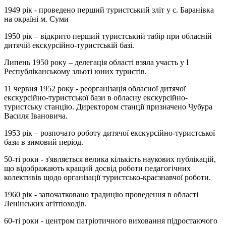
1949 рік - проведено перший туристський зліт у с. Баранівка
на окраїні м. Суми
1950 рік – відкрито перший туристський табір при обласній
дитячій екскурсійно-туристській базі.
Липень 1950 року – делегація області взяла участь у І
Республіканському зльоті юних туристів.
11 червня 1952 року - реорганізація обласної дитячої
екскурсійно-туристської бази в обласну екскурсійно-
туристську станцію. Директором станції призначено Чубура
Василя Івановича.
1953 рік – розпочато роботу дитячої екскурсійно-туристської
бази в зимовий період.
50-ті роки - з'являється велика кількість наукових публікацій,
що відображають кращий досвід роботи педагогічних
колективів щодо організації туристсько-краєзнавчої роботи.
1960 рік - започатковано традицію проведення в області
Ленінських агітпоходів.
60-ті роки - центром патріотичного виховання підростаючого