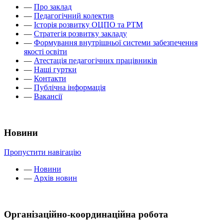
—
Про заклад
—
Педагогічний колектив
—
Історія розвитку ОЦПО та РТМ
—
Стратегія розвитку закладу
—
Формування внутрішньої системи забезпечення
якості освіти
—
Атестація педагогічних працівників
—
Наші гуртки
—
Контакти
—
Публічна інформація
—
Вакансії
Новини
Пропустити навігацію
—
Новини
—
Архів новин
Організаційно-координаційна робота