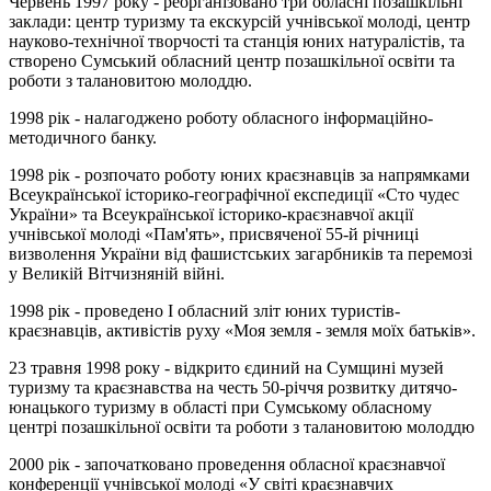
Червень 1997 року - реорганізовано три обласні позашкільні
заклади: центр туризму та екскурсій учнівської молоді, центр
науково-технічної творчості та станція юних натуралістів, та
створено Сумський обласний центр позашкільної освіти та
роботи з талановитою молоддю.
1998 рік - налагоджено роботу обласного інформаційно-
методичного банку.
1998 рік - розпочато роботу юних краєзнавців за напрямками
Всеукраїнської історико-географічної експедиції «Сто чудес
України» та Всеукраїнської історико-краєзнавчої акції
учнівської молоді «Пам'ять», присвяченої 55-й річниці
визволення України від фашистських загарбників та перемозі
у Великій Вітчизняній війні.
1998 рік - проведено І обласний зліт юних туристів-
краєзнавців, активістів руху «Моя земля - земля моїх батьків».
23 травня 1998 року - відкрито єдиний на Сумщині музей
туризму та краєзнавства на честь 50-річчя розвитку дитячо-
юнацького туризму в області при Сумському обласному
центрі позашкільної освіти та роботи з талановитою молоддю
2000 рік - започатковано проведення обласної краєзнавчої
конференції учнівської молоді «У світі краєзнавчих