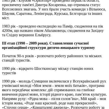
1983 рік - клубом «Орієнтир» проведено першість області,
присвячену пам'яті Дмитра Косаренка, що отримала статус
Всесоюзних змагань. У них брали участь команди з Вільнюса,
Шауляя, Саратова, Ленінграда, Курська, Бєлгорода та інших
міст.
1983 рік - проведено експедицію на Памір, сходження на пік
4200м, що названо піком Абалаковець; сходження на Західну
та Східну вершини Ельбрусу.
ІІІ етап (1990 – 2009 роки). Становлення сучасної
організаційної структури дитячо-юнацького туризму
Початок 90-х років - розпочато роботу районних та міських
станцій туристів.
1990 рік - відкрито Шосткинську міську станцію юних
туристів
1990 рік - молодь Сумщини включилася у Всеукраїнський рух
учнівської молоді «Моя земля - земля моїх батьків», програма
якого передбачає комплекс дій спрямованих на глибоке
вивчення рідної мови, історії рідного краю, пам’яток культури.
Напрями руху: «Рідна мова – пісня солов’їна», Мій край – моя
історія жива, «Роде наш красний, роде наш прекрасний»,
«Струни серця» ,«Кришталеві джерела». Розпочато роботу за