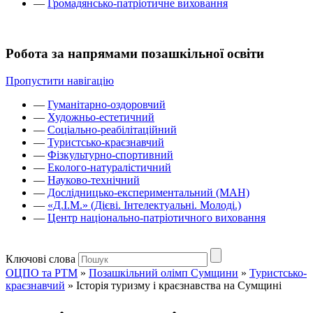
—
Громадянсько-патріотичне виховання
Робота за напрямами позашкільної освіти
Пропустити навігацію
—
Гуманітарно-оздоровчий
—
Художньо-естетичний
—
Соціально-реабілітаційний
—
Туристсько-краєзнавчий
—
Фізкультурно-спортивний
—
Еколого-натуралістичний
—
Науково-технічний
—
Дослідницько-експериментальний (МАН)
—
«Д.І.М.» (Дієві. Інтелектуальні. Молоді.)
—
Центр національно-патріотичного виховання
Ключові слова
ОЦПО та РТМ
»
Позашкільний олімп Сумщини
»
Туристсько-
краєзнавчий
»
Історія туризму і краєзнавства на Сумщині