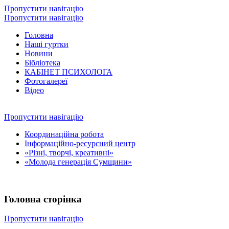
Пропустити навігацію
Пропустити навігацію
Головна
Наші гуртки
Новини
Бібліотека
КАБІНЕТ ПСИХОЛОГА
Фотогалереї
Відео
Пропустити навігацію
Координаційна робота
Інформаційно-ресурсний центр
«Різні, творчі, креативні»
«Молода генерація Сумщини»
Головна сторінка
Пропустити навігацію