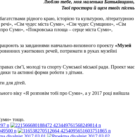
Люблю тебе, моя маленька Батьківщино,
Твої простори й щем твоїх пісень
гатствами рідного краю, історією та культурою, літературною
 речі», «Сім чудес міста Суми», «Сім чудес Сумщини», «Сім
 про Суми», «Покровська площа – серце міста Суми»,
 працюють за завданнями навчально-виховного проекту
«Музей
таровинних ужиткових речей, потримати в руках музейні
правах сім’ї, молоді та спорту Сумської міської ради. Проект має
тодики та активні форми роботи з дітьми.
ти для дітей.
ьного віку «Я розповім тобі про Суми», а у 2017 році вийшла
Суми» тощо.