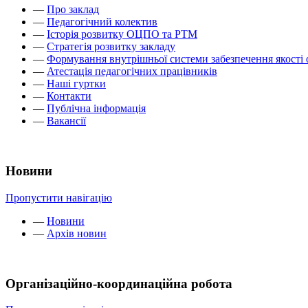
—
Про заклад
—
Педагогічний колектив
—
Історія розвитку ОЦПО та РТМ
—
Стратегія розвитку закладу
—
Формування внутрішньої системи забезпечення якості 
—
Атестація педагогічних працівників
—
Наші гуртки
—
Контакти
—
Публічна інформація
—
Вакансії
Новини
Пропустити навігацію
—
Новини
—
Архів новин
Організаційно-координаційна робота