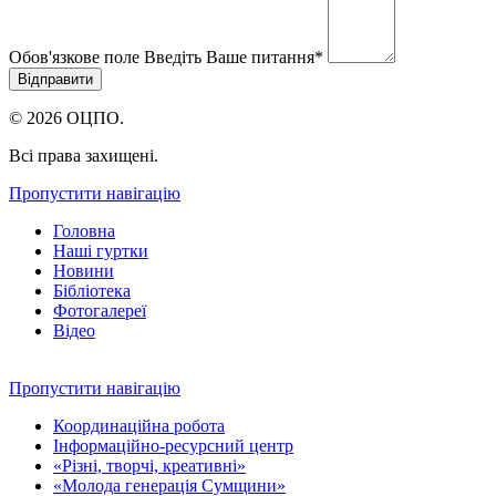
Обов'язкове поле
Введіть Ваше питання
*
© 2026 ОЦПО.
Всі права захищені.
Пропустити навігацію
Головна
Наші гуртки
Новини
Бібліотека
Фотогалереї
Відео
Пропустити навігацію
Координаційна робота
Інформаційно-ресурсний центр
«Різні, творчі, креативні»
«Молода генерація Сумщини»