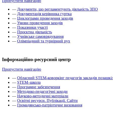
Пропустити навігацію
—
Документи, що регламентують діяльність ЗПО
—
Документація керівника гуртка
—
Циклограми проведення заходів
—
Умови проведення заходів
—
Показники участі
—
Проєктна діяльність
—
Учнівське самоврядування
—
Олімпіадний та турнірний рух
Інформаційно-ресурсний центр
Пропустити навігацію
—
Обласний STEM-коворкінг педагогів закладів позашкіл
—
STEM–школа
—
Програмне забезпечення
—
Методико-педагогічні заходи
—
Науково-методичні матеріали
—
Освітні ресурси. Публікації. Сайти
—
Громадянсько-патріотичне виховання