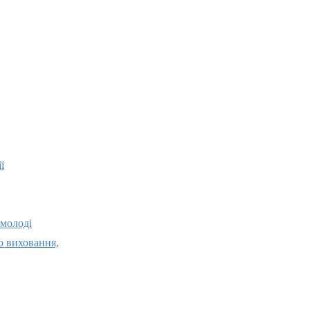
ї
 молоді
о виховання,