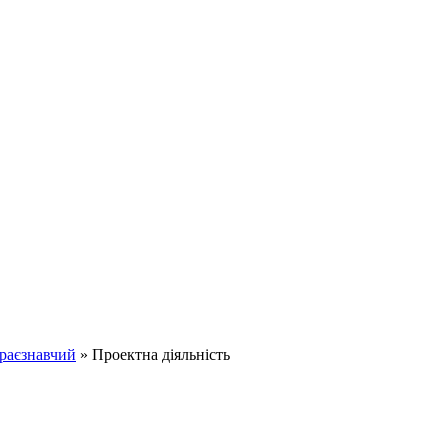
краєзнавчий
»
Проектна діяльність