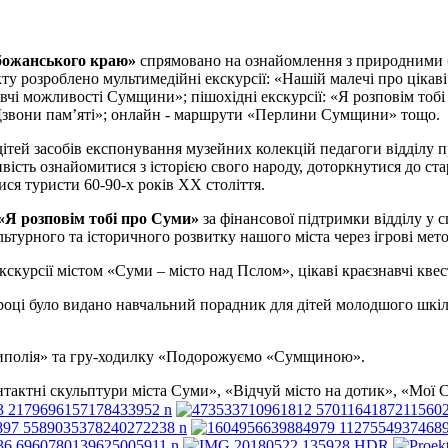
ожанського краю»
спрямовано на ознайомлення з природними ба
у розроблено мультимедійні екскурсії: «Нашій малечі про цікаві
чі можливості Сумщини»; пішохідні екскурсії: «Я розповім тобі
звони пам’яті»; онлайн - маршрути «Перлини Сумщини» тощо.
ітей засобів експонування музейних колекцій педагоги відділу
ивість ознайомитися з історією свого народу, доторкнутися до с
ся туристи 60-90-х років ХХ століття.
«Я розповім тобі про Суми»
за фінансової підтримки відділу у с
культурного та історичного розвитку нашого міста через ігрові ме
кскурсії містом «Суми – місто над Пслом», цікаві краєзнавчі квес
 році було видано навчальний порадник для дітей молодшого шкіл
умиполія» та гру-ходилку «Подорожуємо «Сумщиною».
нтактні скульптури міста Суми», «Відчуй місто на дотик», «Мої 