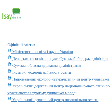
Офіційні сайти:
Міністерство освіти і науки України
Департамент освіти і науки Сумської облдержадміністраці
Сумська обласна державна адміністрація
Інститут модернізації змісту освіти
Національний еколого-натуралістичний центр учнівської
Український державний центр національно-патріотичног
краєзнавства і туризму учнівської молоді
Український державний центр позашкільної освіти