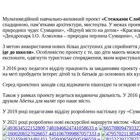
Мультимедійний навчально-виховний проект
«Стежками Слоб
спадщиною, пам’ятками архітектури, мистецтва. У межах проект
природних чудес Сумщини», «Відчуй місто на дотик» «Краєзнав
«Дендропарк І.О. Асмолова – природна перлина Сумщини», «Д
З метою використання нових більш доступних для сприйняття д
іде до школи»
. Особливістю проекту є те, що діти мають можл
експонати, одягнути туристське спорядження, яким користували
З 2016 року педагоги відділу працюють за завданнями проекту
на меті пробудити інтерес дітей та їх батьків до основних віх 
Серед проектних заходів слід відзначити пішохідні та оглядові е
Також у рамках проекту ведеться видавнича діяльність. У 2016
друком Абетка для малят про наше місто.
У 2019 році педагогами відділу розроблено настільну гру «С
У 2021 році розроблено нові екскурсійні маршрути містом: «Ко