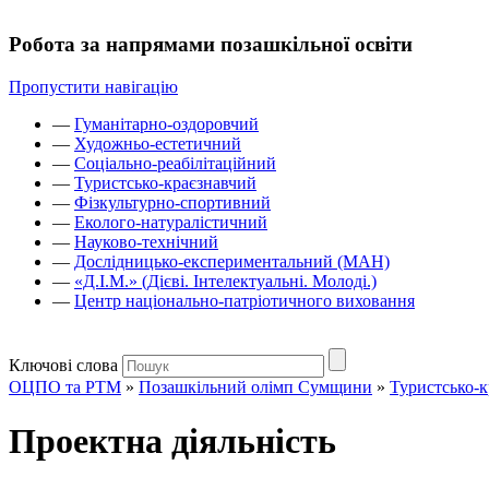
Робота за напрямами позашкільної освіти
Пропустити навігацію
—
Гуманітарно-оздоровчий
—
Художньо-естетичний
—
Соціально-реабілітаційний
—
Туристсько-краєзнавчий
—
Фізкультурно-спортивний
—
Еколого-натуралістичний
—
Науково-технічний
—
Дослідницько-експериментальний (МАН)
—
«Д.І.М.» (Дієві. Інтелектуальні. Молоді.)
—
Центр національно-патріотичного виховання
Ключові слова
ОЦПО та РТМ
»
Позашкільний олімп Сумщини
»
Туристсько-
Проектна діяльність