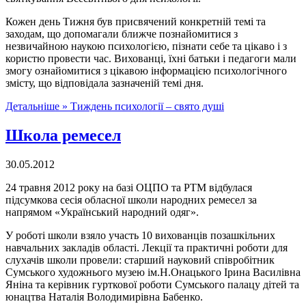
Кожен день Тижня був присвячений конкретній темі та
заходам, що допомагали ближче познайомитися з
незвичайною наукою психологією, пізнати себе та цікаво і з
користю провести час. Вихованці, їхні батьки і педагоги мали
змогу ознайомитися з цікавою інформацією психологічного
змісту, що відповідала зазначеній темі дня.
Детальніше »
Тиждень психології – свято душі
Школа ремесел
30.05.2012
24 травня 2012 року на базі ОЦПО та РТМ відбулася
підсумкова сесія обласної школи народних ремесел за
напрямом «Український народний одяг».
У роботі школи взяло участь 10 вихованців позашкільних
навчальних закладів області. Лекції та практичні роботи для
слухачів школи провели: старший науковий співробітник
Сумського художнього музею ім.Н.Онацького Ірина Василівна
Яніна та керівник гурткової роботи Сумського палацу дітей та
юнацтва Наталія Володимирівна Бабенко.