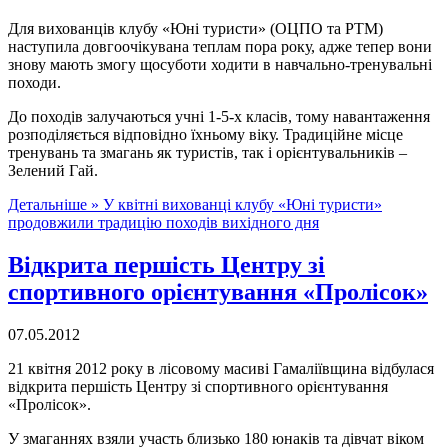
Для вихованців клубу «Юні туристи» (ОЦПО та РТМ)
наступила довгоочікувана теплам пора року, адже тепер вони
знову мають змогу щосуботи ходити в навчально-тренувальні
походи.
До походів залучаються учні 1-5-х класів, тому навантаження
розподіляється відповідно їхньому віку. Традиційне місце
тренувань та змагань як туристів, так і орієнтувальників –
Зелений Гай.
Детальніше »
У квітні вихованці клубу «Юні туристи»
продовжили традицію походів вихідного дня
Відкрита першість Центру зі
спортивного орієнтування «Пролісок»
07.05.2012
21 квітня 2012 року в лісовому масиві Гамаліївщина відбулася
відкрита першість Центру зі спортивного орієнтування
«Пролісок».
У змаганнях взяли участь близько 180 юнаків та дівчат віком