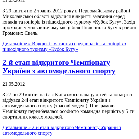
21.05.2012
З 29 квітня по 2 травня 2012 року в Первомайському районі
Миколаївської області відбулися відкритті змагання серед
юнаків та юніорів із пішохідного туризму «Кубок Бугу». Захід
проходив у мальовничому місці біля Південного Бугу в районі
Громових Скель.
Детальніше »
Відкриті змагання серед юнаків та юніорів з
пішохідного туризму «Кубок Бугу»
2-й етап відкритого Чемпіонату
України з автомодельного спорту
21.05.2012
З 27 по 29 квітня на базі Київського палацу дітей та юнацтва
відбувся 2-й етап відкритого Чемпіонату України з
автомодельного спорту (трасові моделі). Програмою
Чемпіонату передбачалася особисто-командна першість у 5-ти
спортивних класах моделей.
Детальніше »
2-й етап відкритого Чемпіонату України з
автомодельного спорту