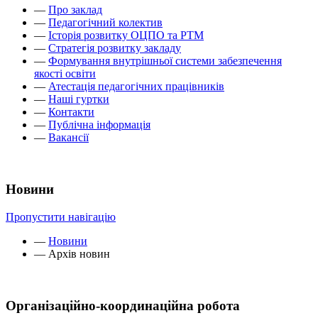
—
Про заклад
—
Педагогічний колектив
—
Історія розвитку ОЦПО та РТМ
—
Стратегія розвитку закладу
—
Формування внутрішньої системи забезпечення
якості освіти
—
Атестація педагогічних працівників
—
Наші гуртки
—
Контакти
—
Публічна інформація
—
Вакансії
Новини
Пропустити навігацію
—
Новини
—
Архів новин
Організаційно-координаційна робота