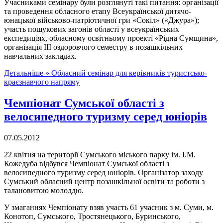
Учасниками семінару були розглянуті такі питання: організації
та проведення обласного етапу Всеукраїнської дитячо-
юнацької військово-патріотичної гри «Сокіл» («Джура»);
участь пошукових загонів області у всеукраїнських
експедиціях, обласному освітньому проекті «Рідна Сумщина»,
організація ІІІ оздоровчого семестру в позашкільних
навчальних закладах.
Детальніше »
Обласний семінар для керівників туристсько-
краєзнавчого напряму
Чемпіонат Сумської області з
велосипедного туризму серед юніорів
07.05.2012
22 квітня на території Сумського міського парку ім. І.М.
Кожедуба відбувся Чемпіонат Сумської області з
велосипедного туризму серед юніорів. Організатор заходу
Сумський обласний центр позашкільної освіти та роботи з
талановитою молоддю.
У змаганнях Чемпіонату взяв участь 61 учасник з м. Суми, м.
Конотоп, Сумського, Тростянецького, Буринського,