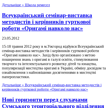
Детальніше »
Школа ремесел
Всеукраїнський семінар-виставка
методистів і керівників гурткової
роботи «Оригамі навколо нас»
23.05.2012
15-18 травня 2012 року в м.Ужгород відбувся Всеукраїнський
семінар-виставка методистів і керівників гурткової роботи
«Оригамі навколо нас». Захід було організовано з метою
поширення знань з оригамі в галузі освіти, стимулювання
творчого та інтелектуального розвитку дітей та юнацтва,
популяризації мистецтва оригамі в Україні, обміну досвідом та
ознайомлення з найновішими досягненнями в мистецтві
паперопластики.
Детальніше »
Всеукраїнський семінар-виставка методистів і
керівників гурткової роботи «Оригамі навколо нас»
Нові горизонти перед слухачами
Сумського територіального відділення