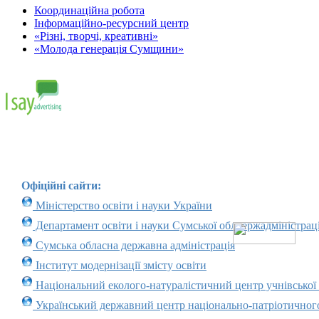
Координаційна робота
Інформаційно-ресурсний центр
«Різні, творчі, креативні»
«Молода генерація Сумщини»
Офіційні сайти:
Міністерство освіти і науки України
Департамент освіти і науки Сумської облдержадміністраці
Сумська обласна державна адміністрація
Інститут модернізації змісту освіти
Національний еколого-натуралістичний центр учнівської
Український державний центр національно-патріотичног