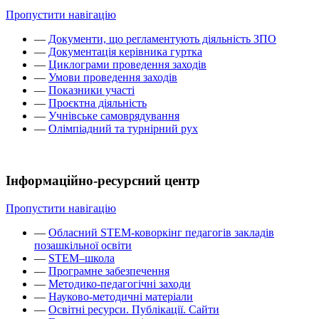
Пропустити навігацію
—
Документи, що регламентують діяльність ЗПО
—
Документація керівника гуртка
—
Циклограми проведення заходів
—
Умови проведення заходів
—
Показники участі
—
Проєктна діяльність
—
Учнівське самоврядування
—
Олімпіадний та турнірний рух
Інформаційно-ресурсний центр
Пропустити навігацію
—
Обласний STEM-коворкінг педагогів закладів
позашкільної освіти
—
STEM–школа
—
Програмне забезпечення
—
Методико-педагогічні заходи
—
Науково-методичні матеріали
—
Освітні ресурси. Публікації. Сайти