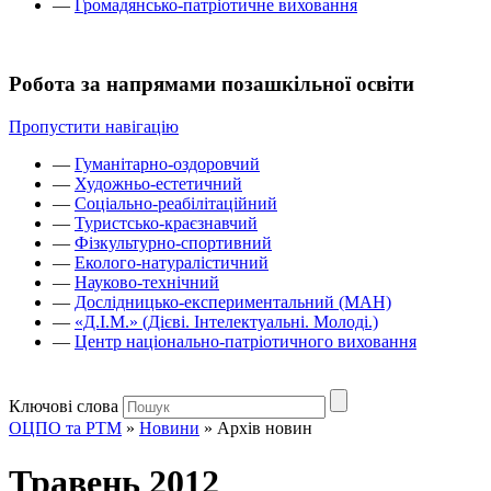
—
Громадянсько-патріотичне виховання
Робота за напрямами позашкільної освіти
Пропустити навігацію
—
Гуманітарно-оздоровчий
—
Художньо-естетичний
—
Соціально-реабілітаційний
—
Туристсько-краєзнавчий
—
Фізкультурно-спортивний
—
Еколого-натуралістичний
—
Науково-технічний
—
Дослідницько-експериментальний (МАН)
—
«Д.І.М.» (Дієві. Інтелектуальні. Молоді.)
—
Центр національно-патріотичного виховання
Ключові слова
ОЦПО та РТМ
»
Новини
»
Архів новин
Травень 2012