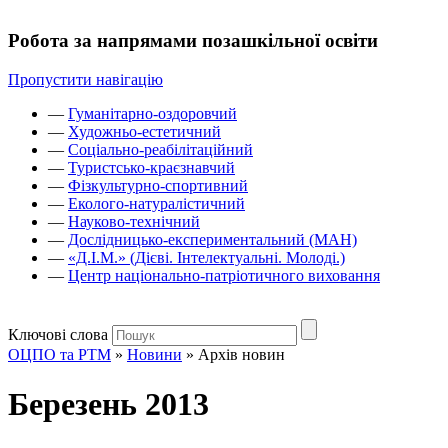
Робота за напрямами позашкільної освіти
Пропустити навігацію
—
Гуманітарно-оздоровчий
—
Художньо-естетичний
—
Соціально-реабілітаційний
—
Туристсько-краєзнавчий
—
Фізкультурно-спортивний
—
Еколого-натуралістичний
—
Науково-технічний
—
Дослідницько-експериментальний (МАН)
—
«Д.І.М.» (Дієві. Інтелектуальні. Молоді.)
—
Центр національно-патріотичного виховання
Ключові слова
ОЦПО та РТМ
»
Новини
»
Архів новин
Березень 2013