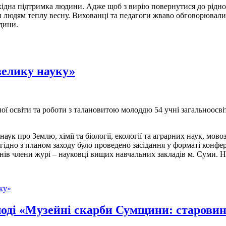
хідна підтримка людини. Адже щоб з вирію повернутися до рідно
ти людям теплу весну. Вихованці та педагоги жваво обговорювали
дини.
велику науку»
ї освіти та роботи з талановитою молоддю 54 учні загальноосвіт
.
, наук про Землю, хімії та біології, екології та аграрних наук, мо
ідно з планом заходу було проведено засідання у форматі конфер
ів члени журі – науковці вищих навчальних закладів м. Суми. Н
ку»
лоді «Музейні скарби Сумщини: старовин