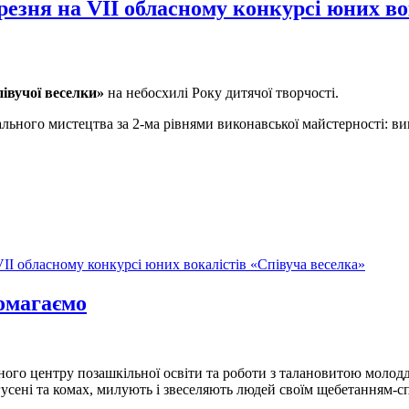
ерезня на VII обласному конкурсі юних в
івучої веселки»
на небосхилі Року дитячої творчості.
ального мистецтва за 2-ма рівнями виконавської майстерності: ви
VII обласному конкурсі юних вокалістів «Співуча веселка»
помагаємо
ного центру позашкільної освіти та роботи з талановитою молоддю
 гусені та комах, милують і звеселяють людей своїм щебетанням-с