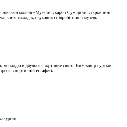
 учнівської молоді «Музейні скарби Сумщини: старовинні
чальних закладів, наукових співробітників музеїв.
ою молоддю відбулося спортивне свято. Вихованці гуртків
рес», спортивній естафеті.
толюдини.