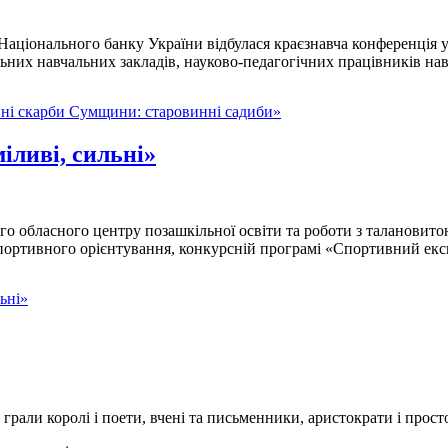
ви Національного банку України відбулася краєзнавча конференція
льних навчальних закладів, науково-педагогічних працівників нав
йні скарби Сумщини: старовинні садиби»
іливі, сильні»
ого обласного центру позашкільної освіти та роботи з талановит
 спортивного орієнтування, конкурсній програмі «Спортивний експ
ьні»
ру грали королі і поети, вчені та письменники, аристократи і прос