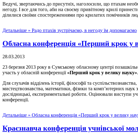
Ведучі, звертаючись до присутніх, наголосили, що птахам необ
негоду. І все для того, аби на своєму привітному крилі принес
ділилися своїми спостереженнями про крилатих помічників лю
Детальніше »
Радо птахів зустрічаємо, в негоду їм допомагаємо
Обласна конференція «Перший крок у 
28.03.2013
23 березня 2013 року в Сумському обласному центрі позашкільно
участь у обласній конференції
«Перший крок у велику науку»
Для слухачів відділень історії, філософії та суспільствознавства
мистецтвознавства, математики, фізики та комп’ютерних наук зг
дослідницькі, експериментальні роботи. Оцінювали виступи учн
конференції.
Детальніше »
Обласна конференція «Перший крок у велику нау
Краєзнавча конференція учнівської мо