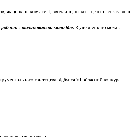
в, якщо їх не вивчати. І, звичайно, шахи – це інтеленктуальне
та роботи з талановитою молоддю
. З упевненістю можна
нструментального мистецтва відбувся VI обласний конкурс
, конкурси та розваги.