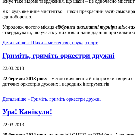
Існує таке відоме твердження, що шахи – це одночасно мистецтв
Як і будь-яке інше мистецтво – шахи прекрасний засіб самовира
єдиноборство.
Упродовж лютого місяця
відбулися шахматні турніри між ви
стверджувати, що участь у них взяли найвідданіші прихильники
Детальніше »
Шахи – мистецтво, наука, спорт
Гриміть, гриміть оркестри дружні
22.03.2013
22 березня 2013 року
з метою виявлення й підтримки творчих зд
дитячих оркестрів духових і народних інструментів.
Детальніше »
Гриміть, гриміть оркестри дружні
Ура! Канікули!
22.03.2013
25 березня 2013 року
на подвір’ї ОЦПО та РТМ (вул. Августовсь