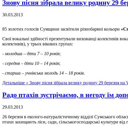
Знову пісня зібрала велику родину 29 б
30.03.2013
85 золотих голосів Сумщини засвітили різнобарвні кольори
«Сп
Свої вокальні здібності презентували вихованці колективів вок
колективів), у трьох вікових групах:
-
молодша – діти 7 – 10 років
;
-
середня – діти 10 – 14 років
;
-
старша – учнівська молодь 14 – 18 років
.
Детальніше »
Знову пісня зібрала велику родину 29 березня на 
Радо птахів зустрічаємо, в негоду їм до
29.03.2013
26 березня в еколого-натуралістичному відділі Сумського облас
птахи захищають ліси, сади, сільськогосподарські культури від