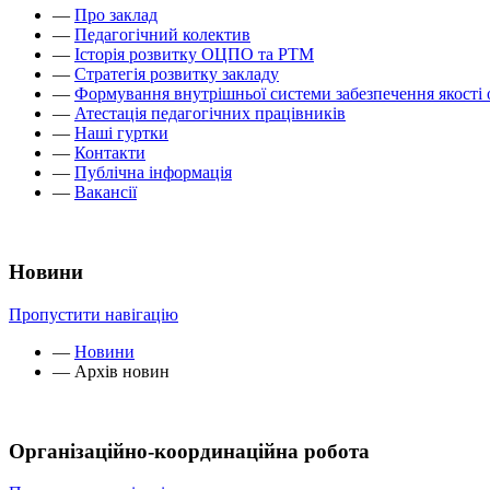
—
Про заклад
—
Педагогічний колектив
—
Історія розвитку ОЦПО та РТМ
—
Стратегія розвитку закладу
—
Формування внутрішньої системи забезпечення якості 
—
Атестація педагогічних працівників
—
Наші гуртки
—
Контакти
—
Публічна інформація
—
Вакансії
Новини
Пропустити навігацію
—
Новини
—
Архів новин
Організаційно-координаційна робота