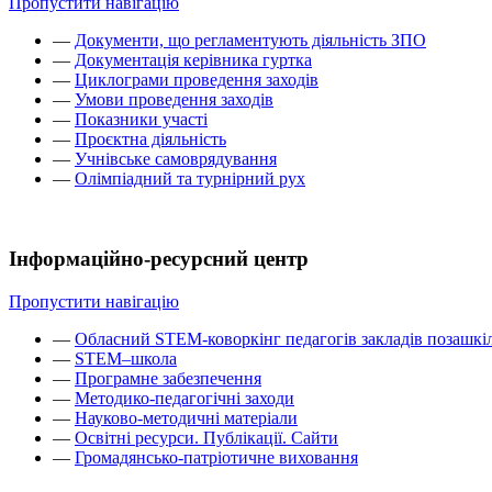
Пропустити навігацію
—
Документи, що регламентують діяльність ЗПО
—
Документація керівника гуртка
—
Циклограми проведення заходів
—
Умови проведення заходів
—
Показники участі
—
Проєктна діяльність
—
Учнівське самоврядування
—
Олімпіадний та турнірний рух
Інформаційно-ресурсний центр
Пропустити навігацію
—
Обласний STEM-коворкінг педагогів закладів позашкіл
—
STEM–школа
—
Програмне забезпечення
—
Методико-педагогічні заходи
—
Науково-методичні матеріали
—
Освітні ресурси. Публікації. Сайти
—
Громадянсько-патріотичне виховання