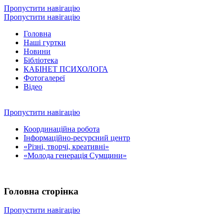
Пропустити навігацію
Пропустити навігацію
Головна
Наші гуртки
Новини
Бібліотека
КАБІНЕТ ПСИХОЛОГА
Фотогалереї
Відео
Пропустити навігацію
Координаційна робота
Інформаційно-ресурсний центр
«Різні, творчі, креативні»
«Молода генерація Сумщини»
Головна сторінка
Пропустити навігацію