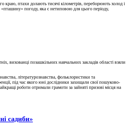
го краю, птахи долають тисячі кілометрів, переборюють холод і
 «пташину» погоду, яка є нетиповою для цього періоду,
ніх, вихованці позашкільних навчальних закладів області взяли
вознавства, літературознавства, фольклористики та
енції, під час якого юні дослідники захищали свої пошуково-
айкращі роботи отримали грамоти за зайняті призові місця на
ні садиби»