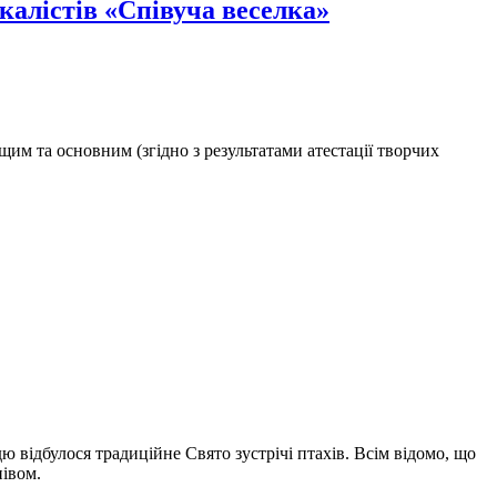
окалістів «Співуча веселка»
щим та основним (згідно з результатами атестації творчих
 відбулося традиційне Свято зустрічі птахів. Всім відомо, що
півом.