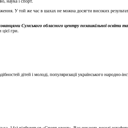
о, наука і спорт.
ження. У той же час в шахах не можна досягти високих результаті
хованцями Сумського обласного центру позашкільної освіти 
 цієї гри.
ібностей дітей і молоді, популяризації українського народно-і
ка, 14а) відбудеться «Спорт-квест». Вас чекають веселі естафети