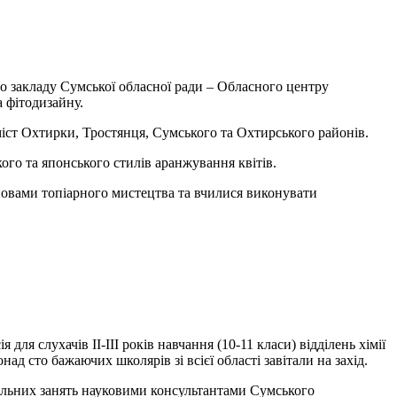
го закладу Сумської обласної ради – Обласного центру
а фітодизайну.
 міст Охтирки, Тростянця, Сумського та Охтирського районів.
ого та японського стилів аранжування квітів.
новами топіарного мистецтва та вчилися виконувати
ля слухачів ІІ-ІІІ років навчання (10-11 класи) відділень хімії
над сто бажаючих школярів зі всієї області завітали на захід.
альних занять науковими консультантами Сумського