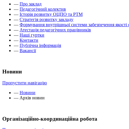
—
Про заклад
—
Педагогічний колектив
—
Історія розвитку ОЦПО та РТМ
—
Стратегія розвитку закладу
—
Формування внутрішньої системи забезпечення якості 
—
Атестація педагогічних працівників
—
Наші гуртки
—
Контакти
—
Публічна інформація
—
Вакансії
Новини
Пропустити навігацію
—
Новини
—
Архів новин
Організаційно-координаційна робота