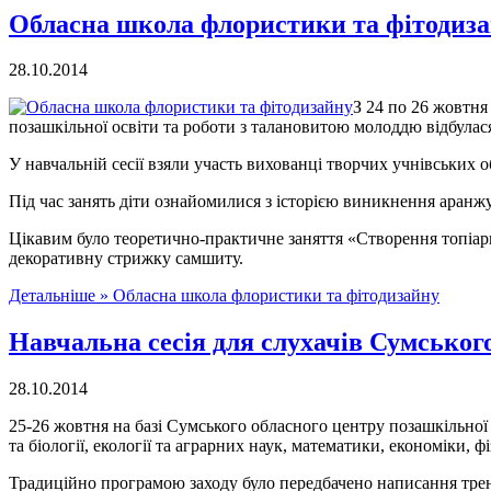
Обласна школа флористики та фітодиз
28.10.2014
З 24 по 26 жовтня
позашкільної освіти та роботи з талановитою молоддю відбулася
У навчальній сесії взяли участь вихованці творчих учнівських 
Під час занять діти ознайомилися з історією виникнення аранжу
Цікавим було теоретично-практичне заняття «Створення топіар
декоративну стрижку самшиту.
Детальніше »
Обласна школа флористики та фітодизайну
Навчальна сесія для слухачів Сумськог
28.10.2014
25-26 жовтня на базі Сумського обласного центру позашкільної ос
та біології, екології та аграрних наук, математики, економіки, ф
Традиційно програмою заходу було передбачено написання трен