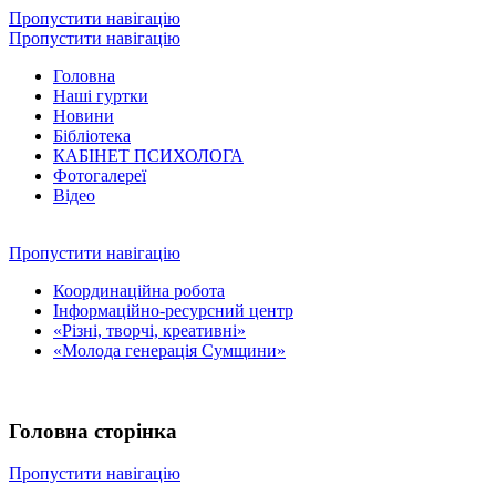
Пропустити навігацію
Пропустити навігацію
Головна
Наші гуртки
Новини
Бібліотека
КАБІНЕТ ПСИХОЛОГА
Фотогалереї
Відео
Пропустити навігацію
Координаційна робота
Інформаційно-ресурсний центр
«Різні, творчі, креативні»
«Молода генерація Сумщини»
Головна сторінка
Пропустити навігацію