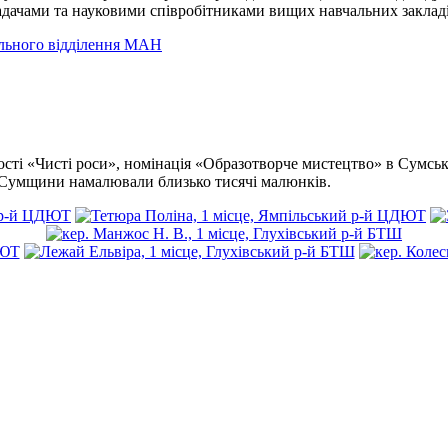
ладачами та науковими співробітниками вищих навчальних закладі
іального відділення МАН
ті «Чисті роси», номінація «Образотворче мистецтво» в Сумській
в Сумщини намалювали близько тисячі малюнків.