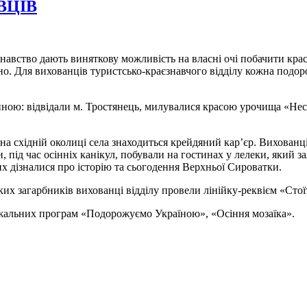
ВЦІВ
навство дають виняткову можливість на власні очі побачити крас
но. Для вихованців туристсько-краєзнавчого відділу кожна подоро
ою: відвідали м. Тростянець, милувалися красою урочища «Нескуч
на східній околиці села знаходиться крейдяний кар’єр. Вихованці
під час осінніх канікул, побували на гостинах у лелеки, який з
их дізналися про історію та сьогодення Верхньої Сироватки.
их загарбників вихованці відділу провели лінійку-реквієм «Стоїт
ажальних програм «Подорожуємо Україною», «Осіння мозаїка».