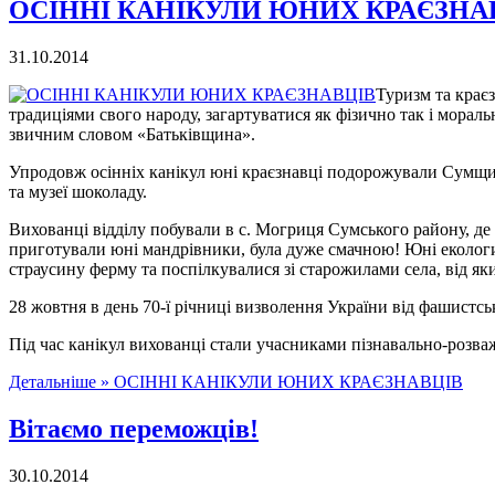
ОСІННІ КАНІКУЛИ ЮНИХ КРАЄЗНА
31.10.2014
Туризм та краєз
традиціями свого народу, загартуватися як фізично так і мораль
звичним словом «Батьківщина».
Упродовж осінніх канікул юні краєзнавці подорожували Сумщин
та музеї шоколаду.
Вихованці відділу побували в с. Могриця Сумського району, де 
приготували юні мандрівники, була дуже смачною! Юні екологи, 
страусину ферму та поспілкувалися зі старожилами села, від як
28 жовтня в день 70-ї річниці визволення України від фашистськ
Під час канікул вихованці стали учасниками пізнавально-розв
Детальніше »
ОСІННІ КАНІКУЛИ ЮНИХ КРАЄЗНАВЦІВ
Вітаємо переможців!
30.10.2014