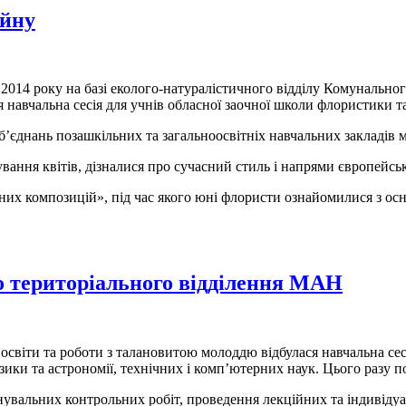
айну
 2014 року на базі еколого-натуралістичного відділу Комунально
 навчальна сесія для учнів обласної заочної школи флористики т
об’єднань позашкільних та загальноосвітніх навчальних закладів
вання квітів, дізналися про сучасний стиль і напрями європейськ
них композицій», під час якого юні флористи ознайомилися з ос
о територіального відділення МАН
віти та роботи з талановитою молоддю відбулася навчальна сесія д
ізики та астрономії, технічних і комп’ютерних наук. Цього разу по
увальних контрольних робіт, проведення лекційних та індивіду