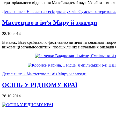
територіального відділення Малої академії наук України – вик
Детальніше »
Навчальна сесія для слухачів Сумського територ
Мистецтво в ім’я Миру й злагоди
28.10.2014
В межах Всеукраїнського фестивалю дитячої та юнацької творчос
вихованці загальноосвітніх, позашкільних навчальних закладі
Детальніше »
Мистецтво в ім’я Миру й злагоди
ОСІНЬ У РІДНОМУ КРАЇ
28.10.2014