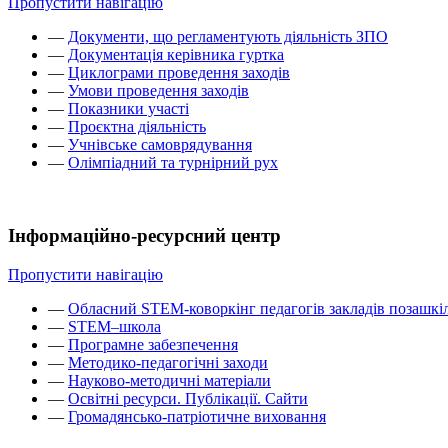
Пропустити навігацію
—
Документи, що регламентують діяльність ЗПО
—
Документація керівника гуртка
—
Циклограми проведення заходів
—
Умови проведення заходів
—
Показники участі
—
Проєктна діяльність
—
Учнівське самоврядування
—
Олімпіадний та турнірний рух
Інформаційно-ресурсний центр
Пропустити навігацію
—
Обласний STEM-коворкінг педагогів закладів позашкіл
—
STEM–школа
—
Програмне забезпечення
—
Методико-педагогічні заходи
—
Науково-методичні матеріали
—
Освітні ресурси. Публікації. Сайти
—
Громадянсько-патріотичне виховання