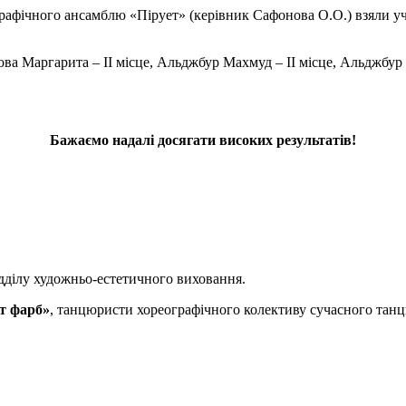
графічного ансамблю «Пірует» (керівник Сафонова О.О.) взяли уч
ва Маргарита – ІІ місце, Альджбур Махмуд – ІІ місце, Альджбур Л
Бажаємо надалі досягати високих результатів!
ідділу художньо-естетичного виховання.
т фарб»
, танцюристи хореографічного колективу сучасного тан