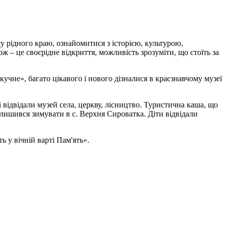
у рідного краю, ознайомитися з історією, культурою,
ж – це своєрідне відкриття, можливість зрозуміти, що стоїть за
не», багато цікавого і нового дізналися в краєзнавчому музеї
 відвідали музей села, церкву, лісництво. Туристична каша, що
алишився зимувати в с. Верхня Сироватка. Діти відвідали
ь у вічній варті Пам'ять».