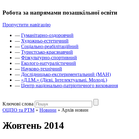
Робота за напрямами позашкільної освіти
Пропустити навігацію
—
Гуманітарно-оздоровчий
—
Художньо-естетичний
—
Соціально-реабілітаційний
—
Туристсько-краєзнавчий
—
Фізкультурно-спортивний
—
Еколого-натуралістичний
—
Науково-технічний
—
Дослідницько-експериментальний (МАН)
—
«Д.І.М.» (Дієві. Інтелектуальні. Молоді.)
—
Центр національно-патріотичного виховання
Ключові слова
ОЦПО та РТМ
»
Новини
»
Архів новин
Жовтень 2014