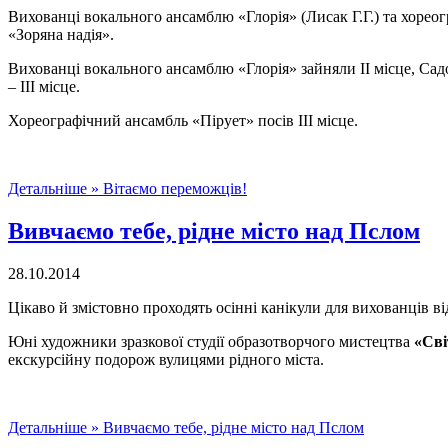
Вихованці вокального ансамблю «Глорія» (Лисак Г.Г.) та хорео
«Зоряна надія».
Вихованці вокального ансамблю «Глорія» зайняли ІІ місце, Садо
– ІІІ місце.
Хореографічний ансамбль «Пірует» посів ІІІ місце.
Детальніше »
Вітаємо переможців!
Вивчаємо тебе, рідне місто над Пслом
28.10.2014
Цікаво й змістовно проходять осінні канікули для вихованців в
Юні художники зразкової студії образотворчого мистецтва
«Сві
екскурсійну подорож вулицями рідного міста.
Детальніше »
Вивчаємо тебе, рідне місто над Пслом