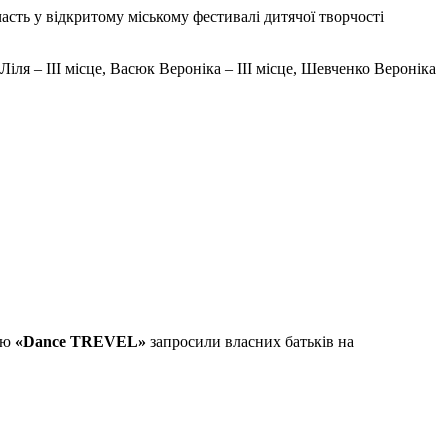
асть у відкритому міському фестивалі дитячої творчості
іля – ІІІ місце, Васюк Вероніка – ІІІ місце, Шевченко Вероніка
цю
«Dance TREVEL»
запросили власних батьків на