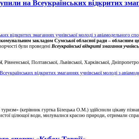
пили на Всеукраїнських відкритих змага
з
комунальним закладом Сумської обласної ради – обласним це
ворчості були проведені
Всеукраїнські відкриті змагання учнівсь
ї
, Рівненської, Полтавської, Львівської, Харківської, Дніпропетро
сеукраїнських відкритих змаганнях учнівської молоді з авіамод
туризм» (керівник гуртка Білецька О.М.) здійснили цікаву пізна
истої цілющої води, милувалися красою природи, отримали справ
ого спорту «Кубок Таврії»