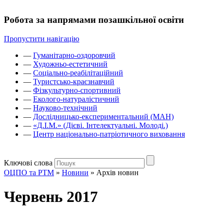
Робота за напрямами позашкільної освіти
Пропустити навігацію
—
Гуманітарно-оздоровчий
—
Художньо-естетичний
—
Соціально-реабілітаційний
—
Туристсько-краєзнавчий
—
Фізкультурно-спортивний
—
Еколого-натуралістичний
—
Науково-технічний
—
Дослідницько-експериментальний (МАН)
—
«Д.І.М.» (Дієві. Інтелектуальні. Молоді.)
—
Центр національно-патріотичного виховання
Ключові слова
ОЦПО та РТМ
»
Новини
»
Архів новин
Червень 2017