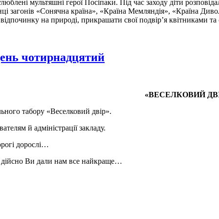
улюблені мультяшні герої Посіпаки. Під час заходу діти розповідал
ці загонів «Сонячна країна», «Країна Мемляндія», «Країна Дивол
 відпочинку на природі, прикрашати свої подвір’я квітниками та 
день чотирнадцятий
«ВЕСЕЛКОВИЙ ДВІ
ільного табору «Веселковий двір».
ателям й адміністрації закладу.
орогі дорослі…
 І дійсно Ви дали нам все найкраще…