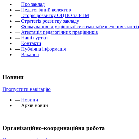
—
Про заклад
—
Педагогічний колектив
—
Історія розвитку ОЦПО та РТМ
—
Стратегія розвитку закладу
—
Формування внутрішньої системи забезпечення якості 
—
Атестація педагогічних працівників
—
Наші гуртки
—
Контакти
—
Публічна інформація
—
Вакансії
Новини
Пропустити навігацію
—
Новини
—
Архів новин
Організаційно-координаційна робота