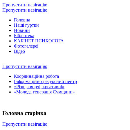
Пропустити навігацію
Пропустити навігацію
Головна
Наші гуртки
Новини
Бібліотека
КАБІНЕТ ПСИХОЛОГА
Фотогалереї
Відео
Пропустити навігацію
Координаційна робота
Інформаційно-ресурсний центр
«Різні, творчі, креативні»
«Молода генерація Сумщини»
Головна сторінка
Пропустити навігацію