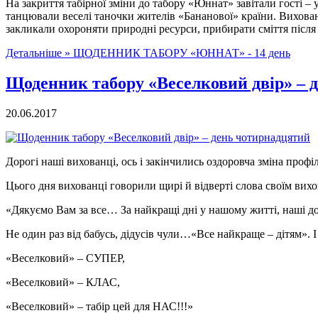
На закриття табірної зміни до табору «Юннат» завітали гості – 
танцювали веселі таночки жителів «Бананової» країни. Вихован
закликали охороняти природні ресурси, прибирати сміття після
Детальніше »
ЩОДЕННИК ТАБОРУ «ЮННАТ» - 14 день
Щоденник табору «Веселковий двір» – 
20.06.2017
Дорогі наші вихованці, ось і закінчились оздоровча зміна проф
Цього дня вихованці говорили щирі й відверті слова своїм вихов
«Дякуємо Вам за все… За найкращі дні у нашому житті, наші д
Не один раз від бабусь, дідусів чули…«Все найкраще – дітям».
«Веселковий» – СУПЕР,
«Веселковий» – КЛАС,
«Веселковий» – табір цей для НАС!!!»