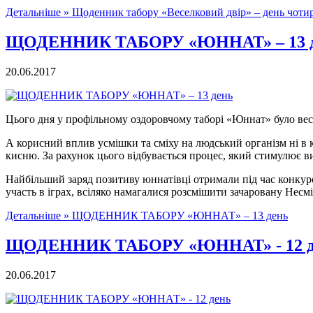
Детальніше »
Щоденник табору «Веселковий двір» – день чоти
ЩОДЕННИК ТАБОРУ «ЮННАТ» – 13 
20.06.2017
Цього дня у профільному оздоровчому таборі «Юннат» було весе
А корисний вплив усмішки та сміху на людський організм ні в 
кисню. За рахунок цього відбувається процес, який стимулює в
Найбільший заряд позитиву юннатівці отримали під час конкурсн
участь в іграх, всіляко намагалися розсмішити зачаровану Несмі
Детальніше »
ЩОДЕННИК ТАБОРУ «ЮННАТ» – 13 день
ЩОДЕННИК ТАБОРУ «ЮННАТ» - 12 д
20.06.2017