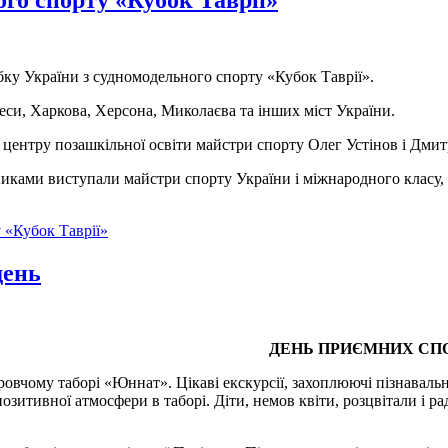
бку України з судномодельного спорту «Кубок Таврії».
еси, Харкова, Херсона, Миколаєва та інших міст України.
о центру позашкільної освіти майстри спорту Олег Устінов і Дм
никами виступали майстри спорту України і міжнародного класу,
 «Кубок Таврії»
ень
ДЕНЬ ПРИЄМНИХ СП
овчому таборі «Юннат». Цікаві екскурсії, захоплюючі пізнавальн
зитивної атмосфери в таборі. Діти, немов квіти, розцвітали і р