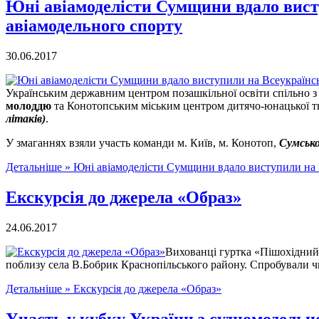
Юні авіамоделісти Сумщини вдало висту
авіамодельного спорту
30.06.2017
Українським державним центром позашкільної освіти спільно 
молоддю
та Конотопським міським центром дитячо-юнацької т
літаків)
.
У змаганнях взяли участь команди м. Київ, м. Конотоп,
Сумсько
Детальніше »
Юні авіамоделісти Сумщини вдало виступили на В
Екскурсія до джерела «Образ»
24.06.2017
Вихованці гуртка «Пішохідний 
поблизу села В.Бобрик Краснопільського району. Спробували ч
Детальніше »
Екскурсія до джерела «Образ»
Участь у кубку України з судномодельн