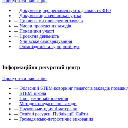
Пропустити навігацію
—
Документи, що регламентують діяльність ЗПО
—
Документація керівника гуртка
—
Циклограми проведення заходів
—
Умови проведення заходів
—
Показники участі
—
Проєктна діяльність
—
Учнівське самоврядування
—
Олімпіадний та турнірний рух
Інформаційно-ресурсний центр
Пропустити навігацію
—
Обласний STEM-коворкінг педагогів закладів позашкіл
—
STEM–школа
—
Програмне забезпечення
—
Методико-педагогічні заходи
—
Науково-методичні матеріали
—
Освітні ресурси. Публікації. Сайти
—
Громадянсько-патріотичне виховання