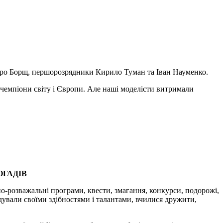
итро Борщ, першорозрядники Кирило Туман та Іван Науменко.
 чемпіони світу і Європи. Але наші моделісти витримали
ОГАДІВ
о-розважальні програми, квести, змагання, конкурси, подорожі,
адували своїми здібностями і талантами, вчилися дружити,