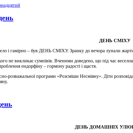
рнадцятий
день
ДЕНЬ СМІХУ
ло і гамірно – був ДЕНЬ СМІХУ. Зранку до вечора лунали жарти 
кого не викликає сумнівів. Вченими доведено, що під час весело
ироблення ендорфіну – гормону радості і щастя.
о-розважальної програми «Розсміши Несміяну». Діти розповідали 
яну.
ень
ДЕНЬ ДОМАШНІХ УЛЮ