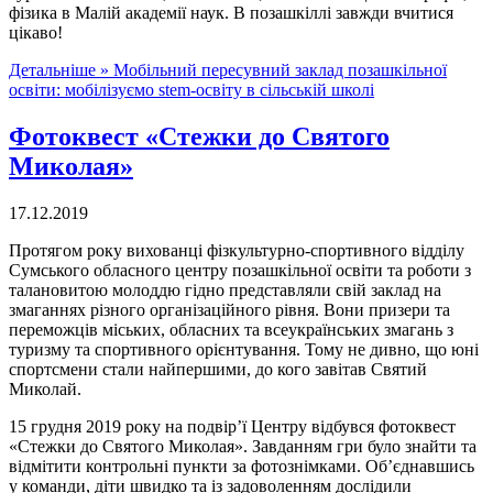
фізика в Малій академії наук. В позашкіллі завжди вчитися
цікаво!
Детальніше »
Мобільний пересувний заклад позашкільної
освіти: мобілізуємо stem-освіту в сільській школі
Фотоквест «Стежки до Святого
Миколая»
17.12.2019
Протягом року вихованці фізкультурно-спортивного відділу
Сумського обласного центру позашкільної освіти та роботи з
талановитою молоддю гідно представляли свій заклад на
змаганнях різного організаційного рівня. Вони призери та
переможців міських, обласних та всеукраїнських змагань з
туризму та спортивного орієнтування. Тому не дивно, що юні
спортсмени стали найпершими, до кого завітав Святий
Миколай.
15 грудня 2019 року на подвір’ї Центру відбувся фотоквест
«Стежки до Святого Миколая». Завданням гри було знайти та
відмітити контрольні пункти за фотознімками. Об’єднавшись
у команди, діти швидко та із задоволенням дослідили