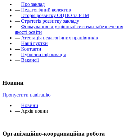
—
Про заклад
—
Педагогічний колектив
—
Історія розвитку ОЦПО та РТМ
—
Стратегія розвитку закладу
—
Формування внутрішньої системи забезпечення
якості освіти
—
Атестація педагогічних працівників
—
Наші гуртки
—
Контакти
—
Публічна інформація
—
Вакансії
Новини
Пропустити навігацію
—
Новини
—
Архів новин
Організаційно-координаційна робота