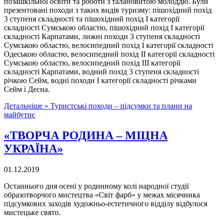
позашкільної освіти та роботи з талановитою молоддю. Були
презентовані походи з таких видів туризму: пішохідний похід
3 ступеня складності та пішохідний похід І категорії
складності Сумською областю, пішохідний похід І категорії
складності Карпатами, лижні походи 3 ступеня складності
Сумською областю, велосипедний похід І категорії складності
Одеською областю, велосипедний похід ІІ категорії складності
Сумською областю, велосипедний похід ІІІ категорії
складності Карпатами, водний похід 3 ступеня складності
річкою Сейм, водні походи І категорії складності річками
Сейм і Десна.
Детальніше »
Туристські походи – підсумки та плани на
майбутнє
«ТВОРЧА РОДИНА – МІЦНА
УКРАЇНА»
01.12.2019
Останнього дня осені у родинному колі народної студії
образотворчого мистецтва «Світ фарб» у межах місячника
підсумкових заходів художньо-естетичного відділу відбулося
мистецьке свято.