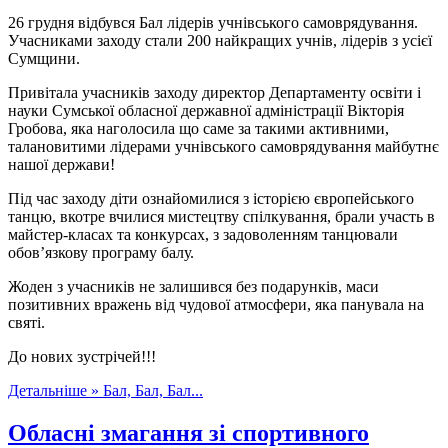
26 грудня відбувся Бал лідерів учнівського самоврядування.
Учасниками заходу стали 200 найкращих учнів, лідерів з усієї
Сумщини.
Привітала учасників заходу директор Департаменту освіти і
науки Сумської обласної державної адміністрації Вікторія
Гробова, яка наголосила що саме за такими активними,
талановитими лідерами учнівського самоврядування майбутнє
нашої держави!
Під час заходу діти ознайомилися з історією європейського
танцю, вкотре вчилися мистецтву спілкування, брали участь в
майстер-класах та конкурсах, з задоволенням танцювали
обов’язкову програму балу.
Жоден з учасників не залишився без подарунків, маси
позитивних вражень від чудової атмосфери, яка панувала на
святі.
До нових зустрічей!!!
Детальніше »
Бал, Бал, Бал...
Обласні змагання зі спортивного