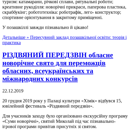
туризм: катамарани, річкові сплави, рятувальні роботи;
креативне рукоділля: новорічні прикраси, паперова пластика,
скраббукінг; робототехніка: роботрафік, лего- конструктор;
спортивне орієнтування в закритому приміщенні.
У позашкіллі завжди пізнавально й цікаво!
Детальніше »
Пересувний заклад позашкільної освіти: теорія і
практика
РІЗДВЯНИЙ ПЕРЕДЗВІН обласне
новорічне свято для переможців
обласних, всеукраїнських та
міжнародних конкурсів
22.12.2019
20 грудня 2019 року у Палаці культури «Хімік» відбувся 15,
ювілейний фестиваль «Різдвяний передзвін».
Для учасників заходу було організовано екскурсійну програму
«Суми новорічні», святий Миколай під час пізнавально-
ігрової програми привітав присутніх зі святом.