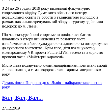
З 24 до 26 грудня 2019 року вихованці фізкультурно-
спортивного відділу Сумського обласного центру
позашкільної освіти та роботи з талановитою молоддю в
рамках навчально-тренувальний збору з туризму здійснили
подорож до м. Львів.
Під час екскурсій юні спортсмени довідалися багато
цікавинок з історії виникнення та розвитку міста,
ознайомилися з його культурною спадщиною та доторкнулися
до сучасного мистецтва. Крім того, діти взяли участь у
міжнародному VR-проект Future LIVE, весело та з користю
провели час в «Майстерні карамелі».
Місто Лева подарувало юним мандрівникам позитивні емоції
та нові знання, а сама подорож стала гарним завершенням
року.
Детальніше »
Подорож до м. Львів – найкраще завершення
року
Бал, Бал, Бал...
27.12.2019