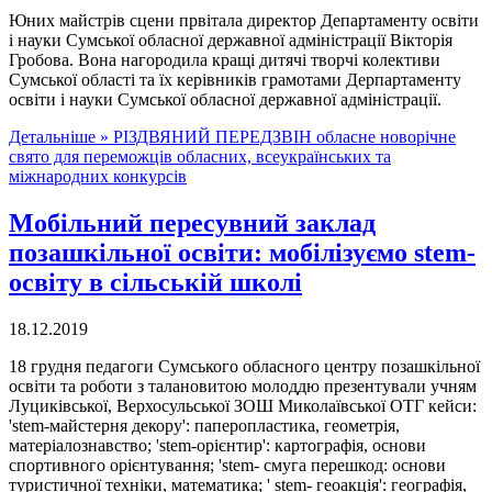
Юних майстрів сцени првітала директор Департаменту освіти
і науки Сумської обласної державної адміністрації Вікторія
Гробова. Вона нагородила кращі дитячі творчі колективи
Сумської області та їх керівників грамотами Дерпартаменту
освіти і науки Сумської обласної державної адміністрації.
Детальніше »
РІЗДВЯНИЙ ПЕРЕДЗВІН обласне новорічне
свято для переможців обласних, всеукраїнських та
міжнародних конкурсів
Мобільний пересувний заклад
позашкільної освіти: мобілізуємо stem-
освіту в сільській школі
18.12.2019
18 грудня педагоги Сумського обласного центру позашкільної
освіти та роботи з талановитою молоддю презентували учням
Луциківської, Верхосульської ЗОШ Миколаївської ОТГ кейси:
'stem-майстерня декору': паперопластика, геометрія,
матеріалознавство; 'stem-орієнтир': картографія, основи
спортивного орієнтування; 'stem- смуга перешкод: основи
туристичної техніки, математика; ' stem- геоакція': географія,