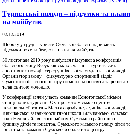
Детальніше »
Кубок Центру з пішохідного туризму (ІV етап)
Туристські походи – підсумки та плани
на майбутнє
02.12.2019
Щороку у грудні туристи Сумської області підбивають
підсумки року та будують плани на майбутнє.
30 листопада 2019 року відбулася підсумкова конференція
обласного етапу Всеукраїнських змагань з туристських
спортивних походів серед учнівської та студентської молоді.
Організатор заходу – фізкультурно-спортивний відділ
Сумського обласного центру позашкільної освіти та роботи з
талановитою молоддю.
У конференції взяли участь команди Конотопської міської
станції юних туристів, Охтирського міського центру
позашкільної освіти – Мала академія наук учнівської молоді,
Вільшанської загальноосвітньої школи Вільшанської сільської
ради Недригайлівського району, Сумського районного
будинку дітей та юнацтва, Сумського міського палацу дітей та
юнацтва та команди Сумського обласного центру