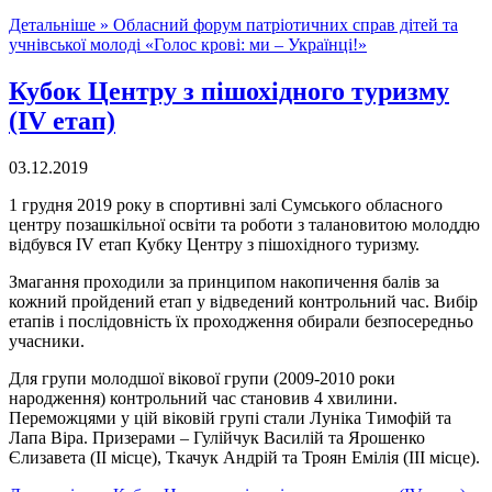
Детальніше »
Обласний форум патріотичних справ дітей та
учнівської молоді «Голос крові: ми – Українці!»
Кубок Центру з пішохідного туризму
(ІV етап)
03.12.2019
1 грудня 2019 року в спортивні залі Сумського обласного
центру позашкільної освіти та роботи з талановитою молоддю
відбувся ІV етап Кубку Центру з пішохідного туризму.
Змагання проходили за принципом накопичення балів за
кожний пройдений етап у відведений контрольний час. Вибір
етапів і послідовність їх проходження обирали безпосередньо
учасники.
Для групи молодшої вікової групи (2009-2010 роки
народження) контрольний час становив 4 хвилини.
Переможцями у цій віковій групі стали Луніка Тимофій та
Лапа Віра. Призерами – Гулійчук Василій та Ярошенко
Єлизавета (ІІ місце), Ткачук Андрій та Троян Емілія (ІІІ місце).