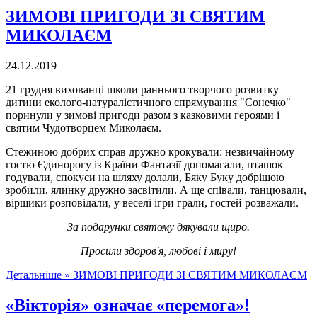
ЗИМОВІ ПРИГОДИ ЗІ СВЯТИМ
МИКОЛАЄМ
24.12.2019
21 грудня вихованці школи раннього творчого розвитку
дитини еколого-натуралістичного спрямування "Сонечко"
поринули у зимові пригоди разом з казковими героями і
святим Чудотворцем Миколаєм.
Стежиною добрих справ дружно крокували: незвичайному
гостю Єдинорогу із Країни Фантазії допомагали, пташок
годували, спокуси на шляху долали, Бяку Буку добрішою
зробили, ялинку дружно засвітили. А ще співали, танцювали,
віршики розповідали, у веселі ігри грали, гостей розважали.
За подарунки святому дякували щиро.
Просили здоров'я, любові і миру!
Детальніше »
ЗИМОВІ ПРИГОДИ ЗІ СВЯТИМ МИКОЛАЄМ
«Вікторія» означає «перемога»!