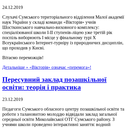
24.12.2019
Слухачі Сумського територіального відділення Малої академії
наук України у складі команди «Вікторія» учнів
Шосткинського навчально-виховного комплексу:
спеціалізованої школи І-ІІ ступенів-ліцею уже третій рік
поспіль виборюють І місце у фінальному турі Х
Всеукраїнського Інтернет-турніру із природничих дисциплін,
що проходив у Києві.
Вітаємо переможців!
Детальніше »
«Вікторія» означає «перемога»!
Пересувний заклад позашкільної
освіти: теорія і практика
23.12.2019
Педагоги Сумського обласного центру позашкільної освіти та
роботи з талановитою молоддю відвідали заклад загальної
середньої освіти Миколаївської ОТГ Сумського району. З
учнями школи проведено інтерактивні заняття: водний