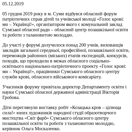
05.12.2019
05 грудня 2019 року в м. Суми відбувся обласний форум
патріотичних справ дітей та учнівської молоді «Голос крові:
ми – Українці!», організатором якого є комунальний заклад
Сумської обласної ради – обласний центр позашкільної освіти
та роботи з талановитою молоддю.
До участі у форумі долучилося понад 200 учнів, вихованців
закладів загальної середньої, професійної, позашкільної освіти,
переможців районних (міських) етапів експедицій, конкурсів,
походів, що проходили в межах обласного соціально-
освітнього національно-патріотичного проекту «Голос крові:
ми – Українці!», працівники Сумського обласного центру
служби крові, обласного військового комісаріату.
Учасників форуму привітала директор Департаменту освіти і
науки Сумської обласної державної адміністрації Вікторія
Гробова.
Діти переглянули виставку робіт «Козацька кров – цілюща
сила!» юних художників народної студії образотворчого
мистецтва «Світ фарб» Сумського обласного центру
позашкільної освіти та роботи з талановитою молоддю,
керівник Ольга Москаленко.