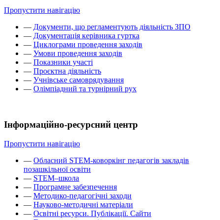
Пропустити навігацію
—
Документи, що регламентують діяльність ЗПО
—
Документація керівника гуртка
—
Циклограми проведення заходів
—
Умови проведення заходів
—
Показники участі
—
Проєктна діяльність
—
Учнівське самоврядування
—
Олімпіадний та турнірний рух
Інформаційно-ресурсний центр
Пропустити навігацію
—
Обласний STEM-коворкінг педагогів закладів
позашкільної освіти
—
STEM–школа
—
Програмне забезпечення
—
Методико-педагогічні заходи
—
Науково-методичні матеріали
—
Освітні ресурси. Публікації. Сайти