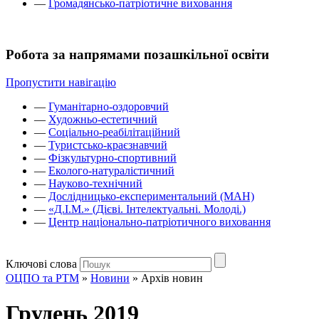
—
Громадянсько-патріотичне виховання
Робота за напрямами позашкільної освіти
Пропустити навігацію
—
Гуманітарно-оздоровчий
—
Художньо-естетичний
—
Соціально-реабілітаційний
—
Туристсько-краєзнавчий
—
Фізкультурно-спортивний
—
Еколого-натуралістичний
—
Науково-технічний
—
Дослідницько-експериментальний (МАН)
—
«Д.І.М.» (Дієві. Інтелектуальні. Молоді.)
—
Центр національно-патріотичного виховання
Ключові слова
ОЦПО та РТМ
»
Новини
»
Архів новин
Грудень 2019