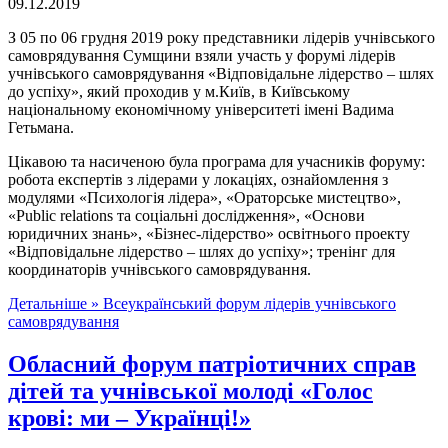
09.12.2019
З 05 по 06 грудня 2019 року представники лідерів учнівського
самоврядування Сумщини взяли участь у форумі лідерів
учнівського самоврядування «Відповідальне лідерство – шлях
до успіху», який проходив у м.Київ, в Київському
національному економічному університеті імені Вадима
Гетьмана.
Цікавою та насиченою була програма для учасників форуму:
робота експертів з лідерами у локаціях, ознайомлення з
модулями «Психологія лідера», «Ораторське мистецтво»,
«Public relations та соціальні дослідження», «Основи
юридичних знань», «Бізнес-лідерство» освітнього проекту
«Відповідальне лідерство – шлях до успіху»; тренінг для
координаторів учнівського самоврядування.
Детальніше »
Всеукраїнський форум лідерів учнівського
самоврядування
Обласний форум патріотичних справ
дітей та учнівської молоді «Голос
крові: ми – Українці!»