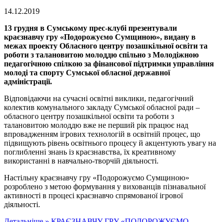
14.12.2019
13 грудня в Сумському прес-клубі презентували
краєзнавчу гру «Подорожуємо Сумщиною», видану в
межах проекту Обласного центру позашкільної освіти та
роботи з талановитою молоддю спільно з Молодіжною
педагогічною спілкою за фінансової підтримки управління
молоді та спорту Сумської обласної державної
адміністрації.
Відповідаючи на сучасні освітні виклики, педагогічний
колектив комунального закладу Сумської обласної ради –
обласного центру позашкільної освіти та роботи з
талановитою молоддю вже не перший рік працює над
впровадженням ігрових технологій в освітній процес, що
підвищують рівень освітнього процесу й акцентують увагу на
поглибленні знань із краєзнавства, їх креативному
використанні в навчально-творчій діяльності.
Настільну краєзнавчу гру «Подорожуємо Сумщиною»
розроблено з метою формування у вихованців пізнавальної
активності в процесі краєзнавчо спрямованої ігрової
діяльності.
Детальніше »
КРАЄЗНАВЧУ ГРУ «ПОДОРОЖУЄМО