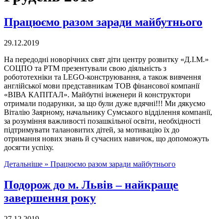
Працюємо разом заради майбутнього
29.12.2019
На передодні новорічних свят діти центру розвитку «Д.І.М.»
СОЦПО та РТМ презентували свою діяльність з
робототехніки та LEGO-конструювання, а також вивчення
англійської мови представникам ТОВ фінансової компанії
«ВІВА КАПІТАЛ». Майбутні інженери й конструктори
отримали подарунки, за що були дуже вдячні!!! Ми дякуємо
Віталію Заярному, начальнику Сумського відділення компанії,
за розуміння важливості позашкільної освіти, необхідності
підтримувати талановитих дітей, за мотивацію їх до
отримання нових знань й сучасних навичок, що допоможуть
досягти успіху.
Детальніше »
Працюємо разом заради майбутнього
Подорож до м. Львів – найкраще
завершення року
27.12.2019