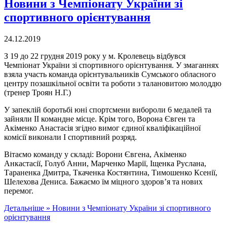
Новини з Чемпіонату України зі
спортивного орієнтування
24.12.2019
З 19 до 22 грудня 2019 року у м. Кролевець відбувся
Чемпіонат України зі спортивного орієнтування. У змаганнях
взяла участь команда орієнтувальників Сумського обласного
центру позашкільної освіти та роботи з талановитою молоддю
(тренер Троян Н.Г.)
У запеклій боротьбі юні спортсмени вибороли 6 медалей та
зайняли ІІ командне місце. Крім того, Ворона Євген та
Акіменко Анастасія згідно вимог єдиної кваліфікаційної
комісії виконали І спортивний розряд.
Вітаємо команду у складі: Ворони Євгена, Акіменко
Анкастасії, Голуб Анни, Марченко Марії, Іщенка Руслана,
Тараненка Дмитра, Ткаченка Костянтина, Тимошенко Ксенії,
Шелехова Дениса. Бажаємо їм міцного здоров’я та нових
перемог.
Детальніше »
Новини з Чемпіонату України зі спортивного
орієнтування