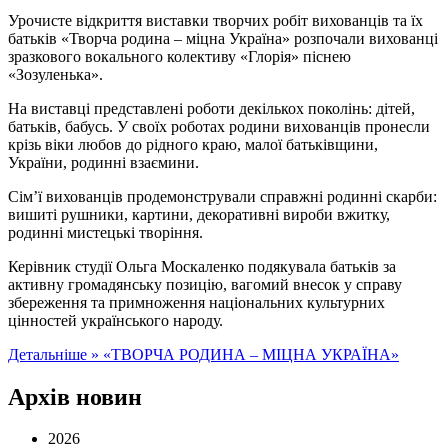
Урочисте відкриття виставки творчих робіт вихованців та їх
батьків «Творча родина – міцна Україна» розпочали вихованці
зразкового вокального колективу «Глорія» піснею
«Зозуленька».
На виставці представлені роботи декількох поколінь: дітей,
батьків, бабусь. У своїх роботах родини вихованців пронесли
крізь віки любов до рідного краю, малої батьківщини,
України, родинні взаємини.
Сім’ї вихованців продемонстрували справжні родинні скарби:
вишиті рушники, картини, декоративні вироби вжитку,
родинні мистецькі творіння.
Керівник студії Ольга Москаленко подякувала батьків за
активну громадянську позицію, вагомий внесок у справу
збереження та примноження національних культурних
цінностей українського народу.
Детальніше »
«ТВОРЧА РОДИНА – МІЦНА УКРАЇНА»
Архів новин
2026