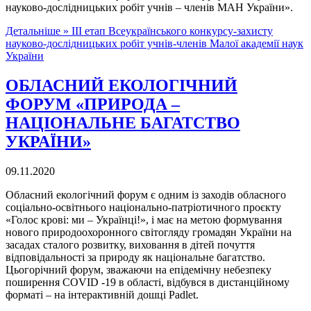
науково-дослідницьких робіт учнів – членів МАН України».
Детальніше »
ІІІ етап Всеукраїнського конкурсу-захисту
науково-дослідницьких робіт учнів-членів Малої академії наук
України
ОБЛАСНИЙ ЕКОЛОГІЧНИЙ
ФОРУМ «ПРИРОДА –
НАЦІОНАЛЬНЕ БАГАТСТВО
УКРАЇНИ»
09.11.2020
Обласний екологічний форум є одним із заходів обласного
соціально-освітнього національно-патріотичного проєкту
«Голос крові: ми – Українці!», і має на метою формування
нового природоохоронного світогляду громадян України на
засадах сталого розвитку, виховання в дітей почуття
відповідальності за природу як національне багатство.
Цьогорічний форум, зважаючи на епідемічну небезпеку
поширення COVID -19 в області, відбувся в дистанційному
форматі – на інтерактивній дошці Padlet.