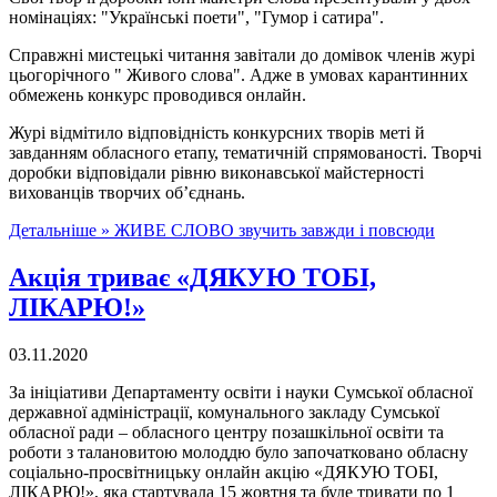
номінаціях: "Українські поети", "Гумор і сатира".
Справжні мистецькі читання завітали до домівок членів журі
цьогорічного " Живого слова". Адже в умовах карантинних
обмежень конкурс проводився онлайн.
Журі відмітило відповідність конкурсних творів меті й
завданням обласного етапу, тематичній спрямованості. Творчі
доробки відповідали рівню виконавської майстерності
вихованців творчих об’єднань.
Детальніше »
ЖИВЕ СЛОВО звучить завжди і повсюди
Акція триває «ДЯКУЮ ТОБІ,
ЛІКАРЮ!»
03.11.2020
За ініціативи Департаменту освіти і науки Сумської обласної
державної адміністрації, комунального закладу Сумської
обласної ради – обласного центру позашкільної освіти та
роботи з талановитою молоддю було започатковано обласну
соціально-просвітницьку онлайн акцію «ДЯКУЮ ТОБІ,
ЛІКАРЮ!», яка стартувала 15 жовтня та буде тривати по 1