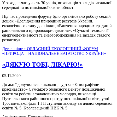
У заході взяли участь 30 учнів, вихованців закладів загальної
середньої та позашкільної освіти області.
Під час проведення форуму було організовано роботу секцій-
дошок «Дослідження природних ресурсів України,
екологічного стану довкілля», «Вивчення народних традицій
раціонального природокористування», «Сучасні технології
енергоефективності та енергозбереження на засадах сталого
розвитку».
Детальніше »
ОБЛАСНИЙ ЕКОЛОГІЧНИЙ ФОРУМ
«ПРИРОДА – НАЦІОНАЛЬНЕ БАГАТСТВО УКРАЇНИ»
«ДЯКУЮ ТОБІ, ЛІКАРЮ!»
05.11.2020
До акції долучилися: вихованці гуртка «Етнографічне
краєзнавство» Сумського обласного центру позашкільної
освіти та роботи з талановитою молоддю, вихованці
Путивльського районного центру позашкільної освіти, учні
Тростянецької філії 1 І-ІІ ступенів закладу загальної середньої
освіти № 5, Кролевецький НВК № 5.
Акція триває. Приєднуйтеся.