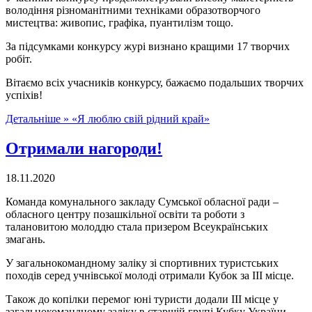
володіння різноманітними техніками образотворчого
мистецтва: живопис, графіка, пуантилізм тощо.
За підсумками конкурсу журі визнано кращими 17 творчих
робіт.
Вітаємо всіх учасників конкурсу, бажаємо подальших творчих
успіхів!
Детальніше »
«Я люблю свій рідний край»
Отримали нагороди!
18.11.2020
Команда комунального закладу Сумської обласної ради –
обласного центру позашкільної освіти та роботи з
талановитою молоддю стала призером Всеукраїнських
змагань.
У загальнокомандному заліку зі спортивних туристських
походів серед учнівської молоді отримали Кубок за ІІІ місце.
Також до копілки перемог юні туристи додали ІІІ місце у
загальнокомандному заліку в старшій групі Кубку України