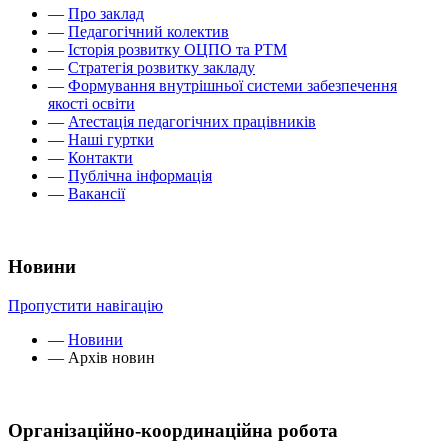
—
Про заклад
—
Педагогічний колектив
—
Історія розвитку ОЦПО та РТМ
—
Стратегія розвитку закладу
—
Формування внутрішньої системи забезпечення
якості освіти
—
Атестація педагогічних працівників
—
Наші гуртки
—
Контакти
—
Публічна інформація
—
Вакансії
Новини
Пропустити навігацію
—
Новини
—
Архів новин
Організаційно-координаційна робота