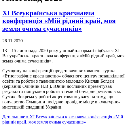
ХІ Всеукраїнська краєзнавча
конференція «Мій рідний край, моя
земля очима сучасників»
26.11.2020
13 – 15 листопада 2020 року у онлайн-форматі відбулася ХІ
Всеукраїнська краєзнавча конференція «Мій рідний край, моя
земля очима сучасників».
Сумщину на конференції представляв вихованець гуртка
«Етнографічне краєзнавство» обласного центру позашкільної
освіти та роботи з талановитою молоддю Кисляк Богдан
(керівник Олійник Н.В.). Юний дослідник презентував
результати пошукової роботи з теми «Гончарне ремесло в м.
Суми». Зокрема у роботі акцентовано увагу на тому, що
гончарство Сумщини посідало провідне місце в культурно-
мистецькій спадщині України.
Детальніше »
ХІ Всеукраїнська краєзнавча конференція «Мій
рідний край, моя земля очима сучасників»