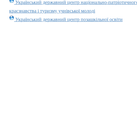
Український державний центр національно-патріотичног
краєзнавства і туризму учнівської молоді
Український державний центр позашкільної освіти