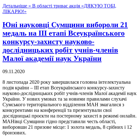
Детальніше »
В області триває акція «ДЯКУЮ ТОБІ,
ЛІКАРЮ!»
Юні науковці Сумщини вибороли 21
медаль на ІІІ етапі Всеукраїнського
конкурсу-захисту науково-
дослідницьких робіт учнів-членів
Малої академії наук України
09.11.2020
8 листопада 2020 року завершилася головна інтелектуальна
подія країни – ІІІ етап Всеукраїнського конкурсу-захисту
науково-дослідницьких робіт учнів-членів Малої академії наук
України. У нових умовах та за новими правилами слухачі
Сумського територіального відділення МАН змагалися з
конкурентами на конференції та презентували свої
дослідницькі проєкти на постерному захисті в режимі онлайн.
МАНівці Сумщини гідно представили честь області,
виборовши 21 призове місце: 1 золота медаль, 8 срібних і 12
бронзових.