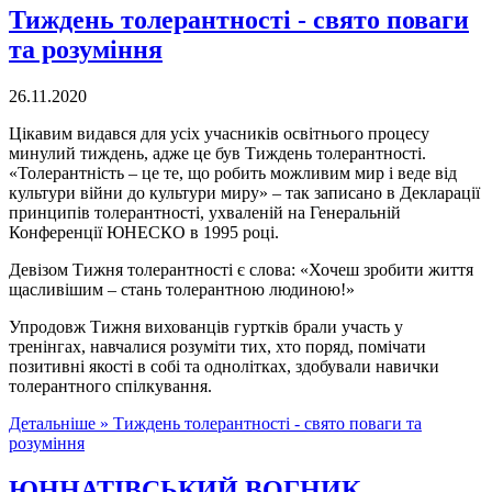
Тиждень толерантності - свято поваги
та розуміння
26.11.2020
Цікавим видався для усіх учасників освітнього процесу
минулий тиждень, адже це був Тиждень толерантності.
«Толерантність – це те, що робить можливим мир і веде від
культури війни до культури миру» – так записано в Декларації
принципів толерантності, ухваленій на Генеральній
Конференції ЮНЕСКО в 1995 році.
Девізом Тижня толерантності є слова: «Хочеш зробити життя
щасливішим – стань толерантною людиною!»
Упродовж Тижня вихованців гуртків брали участь у
тренінгах, навчалися розуміти тих, хто поряд, помічати
позитивні якості в собі та однолітках, здобували навички
толерантного спілкування.
Детальніше »
Тиждень толерантності - свято поваги та
розуміння
ЮННАТІВСЬКИЙ ВОГНИК