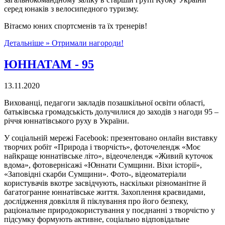
серед юнаків з велосипедного туризму.
Вітаємо юних спортсменів та їх тренерів!
Детальніше »
Отримали нагороди!
ЮННАТАМ - 95
13.11.2020
Вихованці, педагоги закладів позашкільної освіти області,
батьківська громадськість долучилися до заходів з нагоди 95 –
річчя юннатівського руху в України.
У соціальній мережі Facebook: презентовано онлайн виставку
творчих робіт «Природа і творчість», фоточелендж «Моє
найкраще юннатівське літо», відеочелендж «Живий куточок
вдома», фотовернісажі «Юннати Сумщини. Віхи історії»,
«Заповідні скарби Сумщини». Фото-, відеоматеріали
користувачів вкотре засвідчують, наскільки різноманітне й
багатогранне юннатівське життя. Захоплення краєвидами,
дослідження довкілля й піклування про його безпеку,
раціональне природокористування у поєднанні з творчістю у
підсумку формують активне, соціально відповідальне