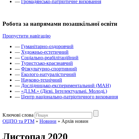
—
Громадянсько-патріотичне виховання
Робота за напрямами позашкільної освіти
Пропустити навігацію
—
Гуманітарно-оздоровчий
—
Художньо-естетичний
—
Соціально-реабілітаційний
—
Туристсько-краєзнавчий
—
Фізкультурно-спортивний
—
Еколого-натуралістичний
—
Науково-технічний
—
Дослідницько-експериментальний (МАН)
—
«Д.І.М.» (Дієві. Інтелектуальні. Молоді.)
—
Центр національно-патріотичного виховання
Ключові слова
ОЦПО та РТМ
»
Новини
»
Архів новин
Листопад 2020