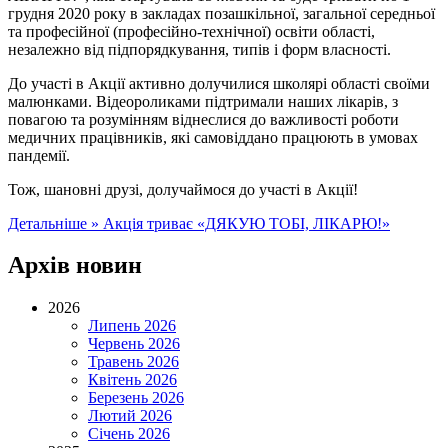
грудня 2020 року в закладах позашкільної, загальної середньої
та професійної (професійно-технічної) освіти області,
незалежно від підпорядкування, типів і форм власності.
До участі в Акції активно долучилися школярі області своїми
малюнками. Відеороликами підтримали наших лікарів, з
повагою та розумінням віднеслися до важливості роботи
медичних працівників, які самовіддано працюють в умовах
пандемії.
Тож, шановні друзі, долучаймося до участі в Акції!
Детальніше »
Акція триває «ДЯКУЮ ТОБІ, ЛІКАРЮ!»
Архів новин
2026
Липень 2026
Червень 2026
Травень 2026
Квітень 2026
Березень 2026
Лютий 2026
Січень 2026