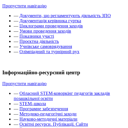
Пропустити навігацію
—
Документи, що регламентують діяльність ЗПО
—
Документація керівника гуртка
—
Циклограми проведення заходів
—
Умови проведення заходів
—
Показники участі
—
Проєктна діяльність
—
Учнівське самоврядування
—
Олімпіадний та турнірний рух
Інформаційно-ресурсний центр
Пропустити навігацію
—
Обласний STEM-коворкінг педагогів закладів
позашкільної освіти
—
STEM–школа
—
Програмне забезпечення
—
Методико-педагогічні заходи
—
Науково-методичні матеріали
—
Освітні ресурси. Публікації. Сайти