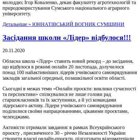
молоддю; Ігор Коваленко, декан факультету агротехнологій та
природокористування Сумського національного аграрного
університету.
Детальніше »
ЮННАТІВСЬКИЙ ВОГНИК СУМЩИНИ
Засідання школи «Лідер» відбулося!!!
20.11.2020
Обласна школа «Лідер» ставить новий рекорд – до засідання,
що відбулося в режимі онлайн 20 листопада, долучилося
понад 100 найактивніших лідерів учнівського самоврядування
закладів загальної середньої, позашкільної освіти області.
Сьогодні в межах теми «Онлайн проєкти: виклики сучасності
та перспективи» спілкувалися не лише голови рад
старшокласників та їх заступники, а й усі командами
лідерського активу. Лідери учнівського самоврядування
поділилися своїми напрацюваннями, цікавими проєктами,
челенджами.
Активісти отримали завдання: в рамках Всеукраїнського
проєкту , присвяченого 30 – річчю Незалежності України
створити власні онлайн-проєкти, підготувати відеоматеріали