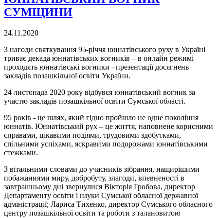
СУМЩИНИ
24.11.2020
З нагоди святкування 95-річчя юннатівського руху в Україні
триває декада юннатівських вогників – в онлайн режимі
проходять юннатівські вогники - презентації досягнень
закладів позашкільної освіти України.
24 листопада 2020 року відбувся юннатівський вогник за
участю закладів позашкільної освіти Сумської області.
95 років - це шлях, який гідно пройшло не одне покоління
юннатів. Юннатівський рух – це життя, наповнене корисними
справами, цікавими подіями, трудовими здобутками,
спільними успіхами, яскравими подорожами юннатівськими
стежками.
З вітальними словами до учасників зібрання, нащирішими
побажаннями миру, добробуту, злагоди, впевненості в
завтрашньому дні звернулися Вікторія Гробова, директор
Департаменту освіти і науки Сумської обласної державної
адміністрації; Лариса Тихенко, директор Сумського обласного
центру позашкільної освіти та роботи з талановитою