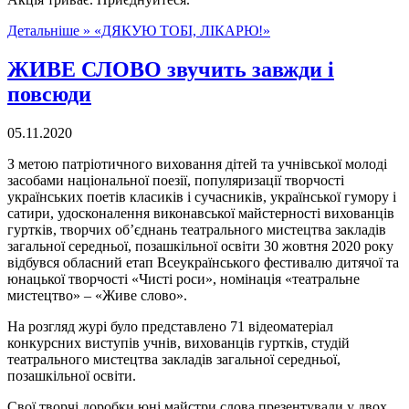
Детальніше »
«ДЯКУЮ ТОБІ, ЛІКАРЮ!»
ЖИВЕ СЛОВО звучить завжди і
повсюди
05.11.2020
З метою патріотичного виховання дітей та учнівської молоді
засобами національної поезії, популяризації творчості
українських поетів класиків і сучасників, української гумору і
сатири, удосконалення виконавської майстерності вихованців
гуртків, творчих об’єднань театрального мистецтва закладів
загальної середньої, позашкільної освіти 30 жовтня 2020 року
відбувся обласний етап Всеукраїнського фестивалю дитячої та
юнацької творчості «Чисті роси», номінація «театральне
мистецтво» – «Живе слово».
На розгляд журі було представлено 71 відеоматеріал
конкурсних виступів учнів, вихованців гуртків, студій
театрального мистецтва закладів загальної середньої,
позашкільної освіти.
Свої творчі доробки юні майстри слова презентували у двох