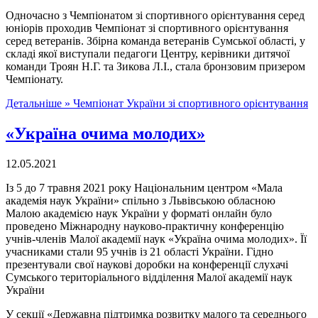
Одночасно з Чемпіонатом зі спортивного орієнтування серед
юніорів проходив Чемпіонат зі спортивного орієнтування
серед ветеранів. Збірна команда ветеранів Сумської області, у
складі якої виступали педагоги Центру, керівники дитячої
команди Троян Н.Г. та Зикова Л.І., стала бронзовим призером
Чемпіонату.
Детальніше »
Чемпіонат України зі спортивного орієнтування
«Україна очима молодих»
12.05.2021
Із 5 до 7 травня 2021 року Національним центром «Мала
академія наук України» спільно з Львівською обласною
Малою академією наук України у форматі онлайн було
проведено Міжнародну науково-практичну конференцію
учнів-членів Малої академії наук «Україна очима молодих». Її
учасниками стали 95 учнів із 21 області України. Гідно
презентували свої наукові доробки на конференції слухачі
Сумського територіального відділення Малої академії наук
України
У секції «Державна підтримка розвитку малого та середнього