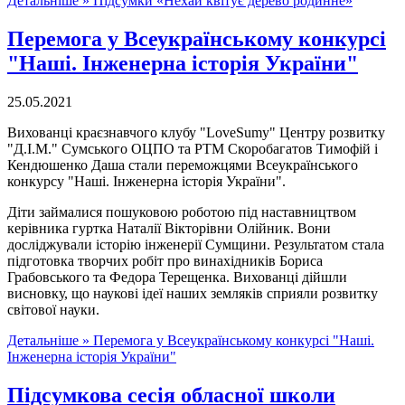
Детальніше »
Підсумки «Нехай квітує дерево родинне»
Перемога у Всеукраїнському конкурсі
"Наші. Інженерна історія України"
25.05.2021
Вихованці краєзнавчого клубу "LoveSumy" Центру розвитку
"Д.І.М." Сумського ОЦПО та РТМ Скоробагатов Тимофій і
Кендюшенко Даша стали переможцями Всеукраїнського
конкурсу "Наші. Інженерна історія України".
Діти займалися пошуковою роботою під наставництвом
керівника гуртка Наталії Вікторівни Олійник. Вони
досліджували історію інженерії Сумщини. Результатом стала
підготовка творчих робіт про винахідників Бориса
Грабовського та Федора Терещенка. Вихованці дійшли
висновку, що наукові ідеї наших земляків сприяли розвитку
світової науки.
Детальніше »
Перемога у Всеукраїнському конкурсі "Наші.
Інженерна історія України"
Підсумкова сесія обласної школи