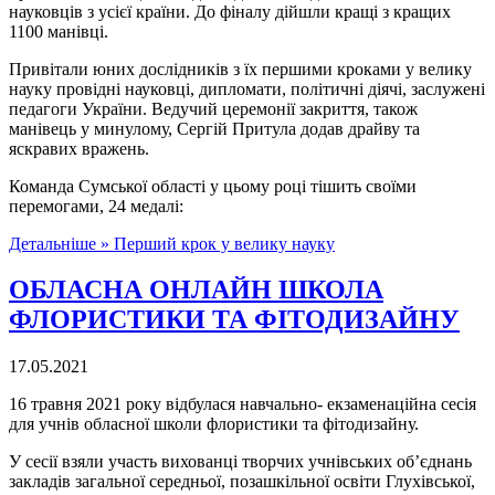
науковців з усієї країни. До фіналу дійшли кращі з кращих
1100 манівці.
Привітали юних дослідників з їх першими кроками у велику
науку провідні науковці, дипломати, політичні діячі, заслужені
педагоги України. Ведучий церемонії закриття, також
манівець у минулому, Сергій Притула додав драйву та
яскравих вражень.
Команда Сумської області у цьому році тішить своїми
перемогами, 24 медалі:
Детальніше »
Перший крок у велику науку
ОБЛАСНА ОНЛАЙН ШКОЛА
ФЛОРИСТИКИ ТА ФІТОДИЗАЙНУ
17.05.2021
16 травня 2021 року відбулася навчально- екзаменаційна сесія
для учнів обласної школи флористики та фітодизайну.
У сесії взяли участь вихованці творчих учнівських об’єднань
закладів загальної середньої, позашкільної освіти Глухівської,