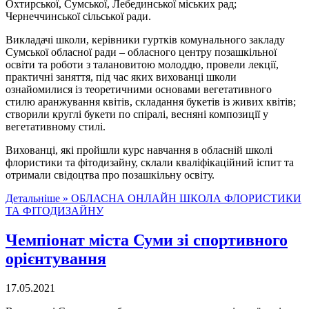
Охтирської, Сумської, Лебединської міських рад;
Чернеччинської сільської ради.
Викладачі школи, керівники гуртків комунального закладу
Сумської обласної ради – обласного центру позашкільної
освіти та роботи з талановитою молоддю, провели лекції,
практичні заняття, під час яких вихованці школи
ознайомилися із теоретичними основами вегетативного
стилю аранжування квітів, складання букетів із живих квітів;
створили круглі букети по спіралі, весняні композиції у
вегетативному стилі.
Вихованці, які пройшли курс навчання в обласній школі
флористики та фітодизайну, склали кваліфікаційний іспит та
отримали свідоцтва про позашкільну освіту.
Детальніше »
ОБЛАСНА ОНЛАЙН ШКОЛА ФЛОРИСТИКИ
ТА ФІТОДИЗАЙНУ
Чемпіонат міста Суми зі спортивного
орієнтування
17.05.2021