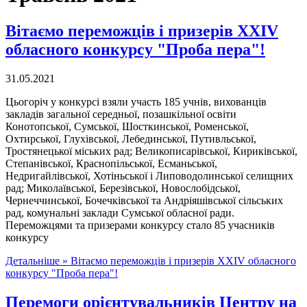
Вітаємо переможців і призерів ХХІV
обласного конкурсу "Проба пера"!
31.05.2021
Цьогоріч у конкурсі взяли участь 185 учнів, вихованців
закладів загальної середньої, позашкільної освіти
Конотопської, Сумської, Шосткинської, Роменської,
Охтирської, Глухівської, Лебединської, Путивльської,
Тростянецької міських рад; Великописарівської, Кириківської,
Степанівської, Краснопільської, Есманьської,
Недригайлівської, Хотіньської і Липоводолинської селищних
рад; Миколаївської, Березівської, Новослобідської,
Чернеччинської, Бочечківської та Андріяшівської сільських
рад, комунальні заклади Сумської обласної ради.
Переможцями та призерами конкурсу стало 85 учасників
конкурсу
Детальніше »
Вітаємо переможців і призерів ХХІV обласного
конкурсу "Проба пера"!
Перемоги орієнтувальників Центру на