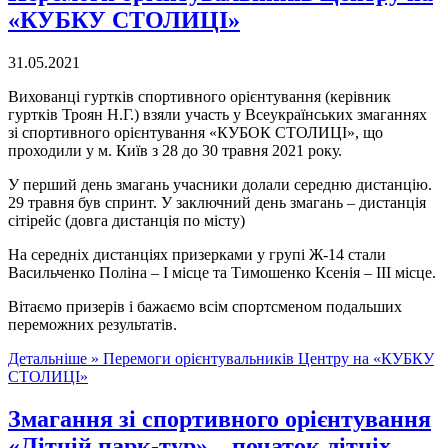
«КУБКУ СТОЛИЦІ»
31.05.2021
Вихованці гуртків спортивного орієнтування (керівник
гуртків Троян Н.Г.) взяли участь у Всеукраїнських змаганнях
зі спортивного орієнтування «КУБОК СТОЛИЦІ», що
проходили у м. Київ з 28 до 30 травня 2021 року.
У перший день змагань учасники долали середню дистанцію.
29 травня був спринт. У заключний день змагань – дистанція
сітірейс (довга дистанція по місту)
На середніх дистанціях призерками у групі Ж-14 стали
Васильченко Поліна – І місце та Тимошенко Ксенія – ІІІ місце.
Вітаємо призерів і бажаємо всім спортсменом подальших
переможних результатів.
Детальніше »
Перемоги орієнтувальників Центру на «КУБКУ
СТОЛИЦІ»
Змагання зі спортивного орієнтування
«Літній парк-тур» – початок літніх