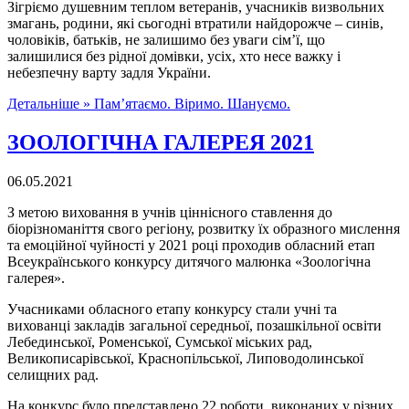
Зігріємо душевним теплом ветеранів, учасників визвольних
змагань, родини, які сьогодні втратили найдорожче – синів,
чоловіків, батьків, не залишимо без уваги сім’ї, що
залишилися без рідної домівки, усіх, хто несе важку і
небезпечну варту задля України.
Детальніше »
Пам’ятаємо. Віримо. Шануємо.
ЗООЛОГІЧНА ГАЛЕРЕЯ 2021
06.05.2021
З метою виховання в учнів ціннісного ставлення до
біорізноманіття свого регіону, розвитку їх образного мислення
та емоційної чуйності у 2021 році проходив обласний етап
Всеукраїнського конкурсу дитячого малюнка «Зоологічна
галерея».
Учасниками обласного етапу конкурсу стали учні та
вихованці закладів загальної середньої, позашкільної освіти
Лебединської, Роменської, Сумської міських рад,
Великописарівської, Краснопільської, Липоводолинської
селищних рад.
На конкурс було представлено 22 роботи, виконаних у різних