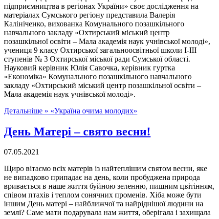
підприємництва в регіонах України» своє дослідження на
матеріалах Сумського регіону представила Валерія
Калініченко, вихованка Комунального позашкільного
навчального закладу «Охтирський міський центр
позашкільної освіти – Мала академія наук учнівської молоді»,
учениця 9 класу Охтирської загальноосвітньої школи І-ІІІ
ступенів № 3 Охтирської міської ради Сумської області.
Науковий керівник Юлія Савочка, керівник гуртка
«Економіка» Комунального позашкільного навчального
закладу «Охтирський міський центр позашкільної освіти –
Мала академія наук учнівської молоді».
Детальніше »
«Україна очима молодих»
День Матері – свято весни!
07.05.2021
Щиро вітаємо всіх матерів із найтеплішим святом весни, яке
не випадково припадає на день, коли пробуджена природа
вривається в наше життя буйною зеленню, пишним цвітінням,
співом птахів і теплом сонячних променів. Хіба може бути
іншим День матері – найближчої та найріднішої людини на
землі? Саме мати подарувала нам життя, оберігала і захищала