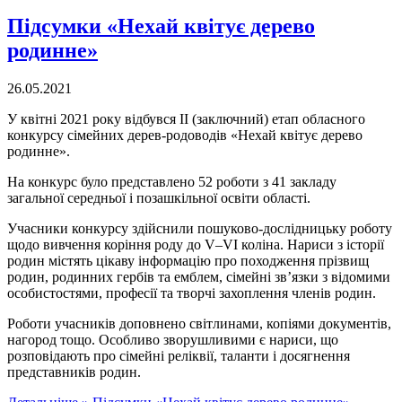
Підсумки «Нехай квітує дерево
родинне»
26.05.2021
У квітні 2021 року відбувся ІІ (заключний) етап обласного
конкурсу сімейних дерев-родоводів «Нехай квітує дерево
родинне».
На конкурс було представлено 52 роботи з 41 закладу
загальної середньої і позашкільної освіти області.
Учасники конкурсу здійснили пошуково-дослідницьку роботу
щодо вивчення коріння роду до V–VI коліна. Нариси з історії
родин містять цікаву інформацію про походження прізвищ
родин, родинних гербів та емблем, сімейні зв’язки з відомими
особистостями, професії та творчі захоплення членів родин.
Роботи учасників доповнено світлинами, копіями документів,
нагород тощо. Особливо зворушливими є нариси, що
розповідають про сімейні реліквії, таланти і досягнення
представників родин.