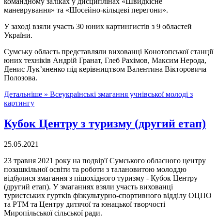
командному заліках у дисциплінах «Швидкісне
маневрування» та «Шосейно-кільцеві перегони».
У заході взяли участь 30 юних картингистів з 9 областей
України.
Сумську область представляли вихованці Конотопської станції
юних техніків Андрій Гранат, Глеб Рахімов, Максим Нерода,
Денис Лук’яненко під керівництвом Валентина Вікторовича
Полозова.
Детальніше »
Всеукраїнські змагання учнівської молоді з
картингу
Кубок Центру з туризму (другий етап)
25.05.2021
23 травня 2021 року на подвір'ї Сумського обласного центру
позашкільної освіти та роботи з талановитою молоддю
відбулися змагання з пішохідного туризму - Кубок Центру
(другий етап). У змаганнях взяли участь вихованці
туристських гуртків фізкультурно-спортивного відділу ОЦПО
та РТМ та Центру дитячої та юнацької творчості
Миропільської сільської ради.