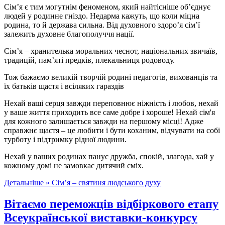
Сім’я є тим могутнім феноменом, який найтісніше об’єднує
людей у родинне гніздо. Недарма кажуть, що коли міцна
родина, то й держава сильна. Від духовного здоро’я сім’ї
залежить духовне благополуччя нації.
Сім’я – хранителька моральних чеснот, національних звичаїв,
традицій, пам’яті предків, плекальниця родоводу.
Тож бажаємо великій творчій родині педагогів, вихованців та
їх батьків щастя і всіляких гараздів
Нехай ваші серця завжди переповнює ніжність і любов, нехай
у ваше життя приходить все саме добре і хороше! Нехай сім'я
для кожного залишається завжди на першому місці! Адже
справжнє щастя – це любити і бути коханим, відчувати на собі
турботу і підтримку рідної людини.
Нехай у ваших родинах панує дружба, спокій, злагода, хай у
кожному домі не замовкає дитячий сміх.
Детальніше »
Сім’я – святиня людського духу
Вітаємо переможців відбіркового етапу
Всеукраїнської виставки-конкурсу