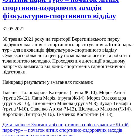
спортивно-оздоровчих заходів
фізкультурно-спортивного відділу
31.05.2021
30 травня 2021 року на території Веретинівського парку
відбулися змагання зі спортивного орієнтування «Літній парк-
тур» для вихованців фізкультурно-спортивного відділу
Сумського обласного центру позашкільної освіти та роботи з
талановитою молоддю. Проходження дистанції в заданому
напрямку вимагало від юних спортсменів гарної технічної
підготовки.
Найкращі результати у змаганнях показали:
І місце – Голопьорова Катерина (група Ж-10), Мороз Анна
(група Ж-12), Лапа Марія. (група Ж-14), Мороз Олександра
(група Ж-16), Тимошенко Микола (група Ч-8), Зубар Тимофій
(група Ч-10), Савенко Артем (Ч-12), Шелудько Максим (Ч-14),
Короткий Дмитро (Ч-16), Ткаченко Костянтин (Ч-18);
Детальніше »
Змагання зі спортивного орієнтування «Літній
парк-тур» – початок літніх спортивно-оздоровчих заходів
фізкультурно-спортивного відділу