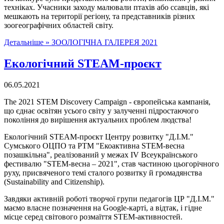
техніках. Учасники заходу малювали птахів або ссавців, які
мешкають на території регіону, та представників різних
зоогеографічних областей світу.
Детальніше »
ЗООЛОГІЧНА ГАЛЕРЕЯ 2021
Екологічний STEAM-проєкт
06.05.2021
The 2021 STEM Discovery Campaign - європейська кампанія,
що єднає освітян усього світу у залученні підростаючого
покоління до вирішення актуальних проблем людства!
Екологічний STEAM-проєкт Центру розвитку "Д.І.М."
Сумського ОЦПО та РТМ "Екоактивна STEM-весна
позашкільна", реалізований у межах IV Всеукраїнського
фестивалю "STEM-весна – 2021", став частиною цьогорічного
руху, присвяченого темі сталого розвитку й громадянства
(Sustainability and Citizenship).
Завдяки активній роботі творчої групи педагогів ЦР "Д.І.М."
маємо власне позначення на Google-карті, а відтак, і гідне
місце серед світового розмаїття STEM-активностей.