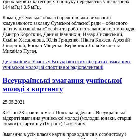
трьох вікових категоріях з пошуку передавачів у діапазонах
144 мГц і 3,5 мГц.
Команду Сумської області представляли вихованці
комунального закладу Сумської обласної ради – обласного
центру позашкільної освіти та роботи з талановитою молоддю
Дмитро Короткий, Даниіл Іванчихін, Назар Лисянський,
Ясміна Хасанянова, Юлія Гриценко, Нікіта Князєв, Арсеній
Лінденбой, Богдан Міщенко. Керівники Лілія Зикова та
Михайло Пугач.
Детальніше »
Участь у Всеукраїнських відкритих змаганнях
учнівської молоді зі спортивної радіопеленгації
Всеукраїнські змагання учнівської
молоді з картингу
25.05.2021
З 21 по 23 травня в місті Полтава відбулися Всеукраїнські
відкриті змагання учнівської молоді (молодші юнаки, старші
юнаки) з картингу (IV ранг) 1-го етапу.
Змагання в усіх класах картів проводилися в особистому і