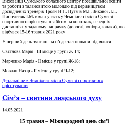
Вихованці Сумського обласного центру позашкільної освіти
та роботи з талановитою молоддю під керівництвом
досвідчених тренерів Троян Н.Г., Пугача М.І., Зикової Л.І.,
Постельняк І.М. взяли участь у Чемпіонаті міста Суми зі
спортивного орієнтування бігом на коротких, середніх
дистанціях у заданому напрямку (дорослі, юніори, юнаки), що
відбувся 15-16 травня 2021 року
У перший день змагань на п’єдестал пошани піднялися
Свєтлова Марія - ІІІ місце у групі Ж-14;
Марченко Марія - ІІ місце у групі Ж-18;
Мовчан Назар - ІІ місце у групі Ч-12;
Детальніше »
Чемпіонат міста Суми зі спортивного
орієнтування
Сім’я – святиня людського духу
14.05.2021
15 травня – Міжнародний день сім’ї