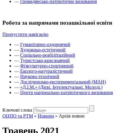
—
Громадянсько-патріотичне виховання
Робота за напрямами позашкільної освіти
Пропустити навігацію
—
Гуманітарно-оздоровчий
—
Художньо-естетичний
—
Соціально-реабілітаційний
—
Туристсько-краєзнавчий
—
Фізкультурно-спортивний
—
Еколого-натуралістичний
—
Науково-технічний
—
Дослідницько-експериментальний (МАН)
—
«Д.І.М.» (Дієві. Інтелектуальні. Молоді.)
—
Центр національно-патріотичного виховання
Ключові слова
ОЦПО та РТМ
»
Новини
»
Архів новин
Травень 2021