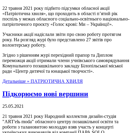
22 травня 2021 року підбито підсумки обласної акції
«Патріотична хвиля», що проходить в області п’ятий рік
поспіль у межах обласного соціально-освітнього національно-
патріотичного проєкту «Голос крові: Ми – Українці!».
Учасники акції надіслали звіти про свою роботу протягом
року. На розгляд журі було представлено 27 звітів про
волонтерську роботу.
Згідно з рішенням журі перехідний прапор та Диплом
переможця акції отримали члени учнівського самоврядування
Комунального позашкільного закладу Білопільської міської
ради «Центр дитячої та юнацької творчості».
Детальніше »
ПАТРІОТИЧНА ХВИЛЯ
Підкорюємо нові вершини
25.05.2021
21 травня 2021 року Народний коллектив дизайн-студія
"ART'elь moda" обласного центру позашкільної освіти та
роботи з талановитою молоддю взяв участь у концерті
украïнських виконавцiв вiд компанiï ПАРА SOLO