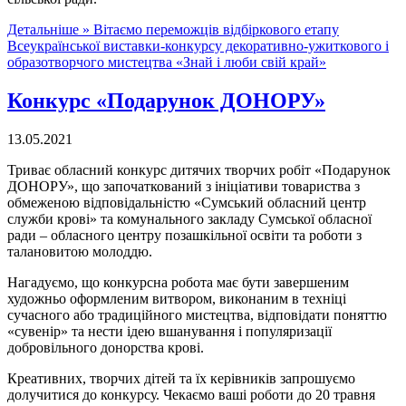
Детальніше »
Вітаємо переможців відбіркового етапу
Всеукраїнської виставки-конкурсу декоративно-ужиткового і
образотворчого мистецтва «Знай і люби свій край»
Конкурс «Подарунок ДОНОРУ»
13.05.2021
Триває обласний конкурс дитячих творчих робіт «Подарунок
ДОНОРУ», що започаткований з ініціативи товариства з
обмеженою відповідальністю «Сумський обласний центр
служби крові» та комунального закладу Сумської обласної
ради – обласного центру позашкільної освіти та роботи з
талановитою молоддю.
Нагадуємо, що конкурсна робота має бути завершеним
художньо оформленим витвором, виконаним в техніці
сучасного або традиційного мистецтва, відповідати поняттю
«сувенір» та нести ідею вшанування і популяризації
добровільного донорства крові.
Креативних, творчих дітей та їх керівників запрошуємо
долучитися до конкурсу. Чекаємо ваші роботи до 20 травня