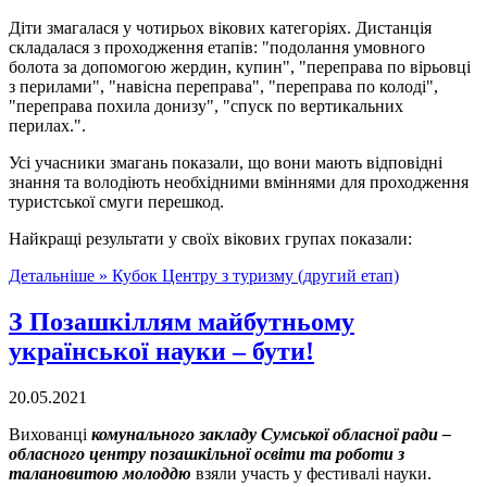
Діти змагалася у чотирьох вікових категоріях. Дистанція
складалася з проходження етапів: "подолання умовного
болота за допомогою жердин, купин", "переправа по вірьовці
з перилами", "навісна переправа", "переправа по колоді",
"переправа похила донизу", "спуск по вертикальних
перилах.".
Усі учасники змагань показали, що вони мають відповідні
знання та володіють необхідними вміннями для проходження
туристської смуги перешкод.
Найкращі результати у своїх вікових групах показали:
Детальніше »
Кубок Центру з туризму (другий етап)
З Позашкіллям майбутньому
української науки – бути!
20.05.2021
Вихованці
комунального закладу Сумської обласної ради –
обласного центру позашкільної освіти та роботи з
талановитою молоддю
взяли участь у фестивалі науки.