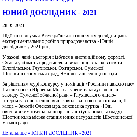
ЮНИЙ ДОСЛІДНИК - 2021
28.05.2021
Підбито підсумки Всеукраїнського конкурсу дослідницько-
експериментальних робіт з природознавства «Юний
дослідник» у 2021 році.
У заході, який цьогоріч відбувся в дистанційному форматі,
Сумську область представляли вихованці закладів освіти
Білопільської, Глухівської, Охтирської, Сумської,
Шосткинської міських рад; Ямпільської селищної ради.
За рішенням журі конкурсу у номінації «Рослини навколо нас»
І місце посіла Юрченко Мілана, учениця комунального
закладу Сумської обласної ради – Глухівського ліцею-
інтернату з посиленою військово-фізичною підготовкою, ІІ
місце – Закотій Олександра, вихованка гуртка «Юні
овочівники» комунальної організації (установи, закладу)
Шосткинська міська станція юних натуралістів Шосткинської
міської ради.
Детальніше »
ЮНИЙ ДОСЛІДНИК - 2021