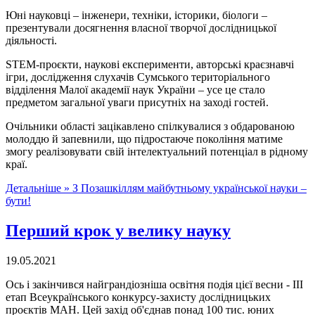
Юні науковці – інженери, техніки, історики, біологи –
презентували досягнення власної творчої дослідницької
діяльності.
STEM-проєкти, наукові експерименти, авторські краєзнавчі
ігри, дослідження слухачів Сумського територіального
відділення Малої академії наук України – усе це стало
предметом загальної уваги присутніх на заході гостей.
Очільники області зацікавлено спілкувалися з обдарованою
молоддю й запевнили, що підростаюче покоління матиме
змогу реалізовувати свій інтелектуальний потенціал в рідному
краї.
Детальніше »
З Позашкіллям майбутньому української науки –
бути!
Перший крок у велику науку
19.05.2021
Ось і закінчився найграндіозніша освітня подія цієї весни - ІІІ
етап Всеукраїнського конкурсу-захисту дослідницьких
проєктів МАН. Цей захід об'єднав понад 100 тис. юних