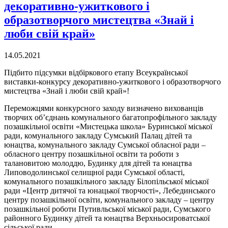
декоративно-ужиткового і
образотворчого мистецтва «Знай і
люби свій край»
14.05.2021
Підбито підсумки відбіркового етапу Всеукраїнської
виставки-конкурсу декоративно-ужиткового і образотворчого
мистецтва «Знай і люби свій край»!
Переможцями конкурсного заходу визначено вихованців
творчих об’єднань комунального багатопрофільного закладу
позашкільної освіти «Мистецька школа» Буринської міської
ради, комунального закладу Сумський Палац дітей та
юнацтва, комунального закладу Сумської обласної ради –
обласного центру позашкільної освіти та роботи з
талановитою молоддю, Будинку для дітей та юнацтва
Липоводолинської селищної ради Сумської області,
комунального позашкільного закладу Білопільської міської
ради «Центр дитячої та юнацької творчості», Лебединського
центру позашкільної освіти, комунального закладу – центру
позашкільної роботи Путивльської міської ради, Сумського
районного Будинку дітей та юнацтва Верхньосироватської
сільської ради.