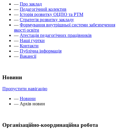
—
Про заклад
—
Педагогічний колектив
—
Історія розвитку ОЦПО та РТМ
—
Стратегія розвитку закладу
—
Формування внутрішньої системи забезпечення
якості освіти
—
Атестація педагогічних працівників
—
Наші гуртки
—
Контакти
—
Публічна інформація
—
Вакансії
Новини
Пропустити навігацію
—
Новини
—
Архів новин
Організаційно-координаційна робота