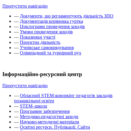
Пропустити навігацію
—
Документи, що регламентують діяльність ЗПО
—
Документація керівника гуртка
—
Циклограми проведення заходів
—
Умови проведення заходів
—
Показники участі
—
Проєктна діяльність
—
Учнівське самоврядування
—
Олімпіадний та турнірний рух
Інформаційно-ресурсний центр
Пропустити навігацію
—
Обласний STEM-коворкінг педагогів закладів
позашкільної освіти
—
STEM–школа
—
Програмне забезпечення
—
Методико-педагогічні заходи
—
Науково-методичні матеріали
—
Освітні ресурси. Публікації. Сайти