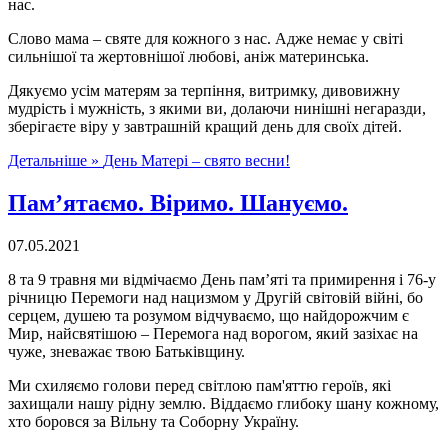
нас.
Слово мама – святе для кожного з нас. Адже немає у світі
сильнішої та жертовнішої любові, аніж материнська.
Дякуємо усім матерям за терпіння, витримку, дивовижну
мудрість і мужність, з якими ви, долаючи нинішні негаразди,
зберігаєте віру y завтрашній кращий день для своїх дітей.
Детальніше »
День Матері – свято весни!
Пам’ятаємо. Віримо. Шануємо.
07.05.2021
8 та 9 травня ми відмічаємо День пам’яті та примирення і 76-у
річницю Перемоги над нацизмом у Другій світовій війні, бо
серцем, душею та розумом відчуваємо, що найдорожчим є
Мир, найсвятішою – Перемога над ворогом, який зазіхає на
чуже, зневажає твою Батьківщину.
Ми схиляємо голови перед світлою пам'яттю героїв, які
захищали нашу рідну землю. Віддаємо глибоку шану кожному,
хто боровся за Вільну та Соборну Україну.