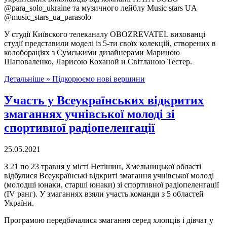
@para_solo_ukraine та музичного лейблу Music stars UA
@music_stars_ua_parasolo
У студії Київского телеканалу OBOZREVATEL вихованці
студії представили моделі із 5-ти своїх колекцій, створених в
колобораціях з Сумськими дизайнерами Мариною
Шаповаленко, Ларисою Коханой и Світланою Тестер.
Детальніше »
Підкорюємо нові вершини
Участь у Всеукраїнських відкритих
змаганнях учнівської молоді зі
спортивної радіопеленгації
25.05.2021
З 21 по 23 травня у місті Нетішин, Хмельницької області
відбулися Всеукраїнські відкриті змагання учнівської молоді
(молодші юнаки, старші юнаки) зі спортивної радіопеленгації
(ІV ранг). У змаганнях взяли участь команди з 5 областей
України.
Програмою передбачалися змагання серед хлопців і дівчат у