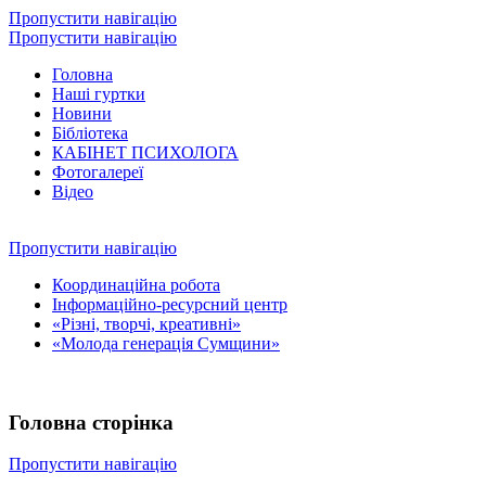
Пропустити навігацію
Пропустити навігацію
Головна
Наші гуртки
Новини
Бібліотека
КАБІНЕТ ПСИХОЛОГА
Фотогалереї
Відео
Пропустити навігацію
Координаційна робота
Інформаційно-ресурсний центр
«Різні, творчі, креативні»
«Молода генерація Сумщини»
Головна сторінка
Пропустити навігацію