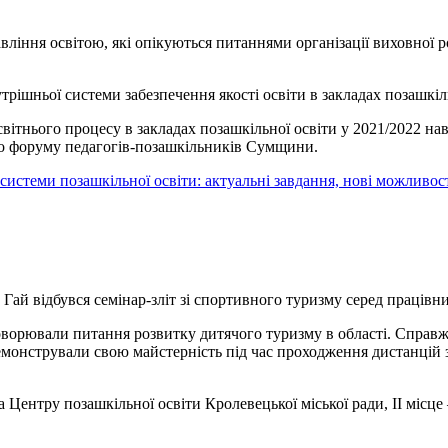
вління освітою, які опікуються питаннями організації виховної р
рішньої системи забезпечення якості освіти в закладах позашкіль
вітнього процесу в закладах позашкільної освіти у 2021/2022 нав
го форуму педагогів-позашкільників Сумщини.
истеми позашкільної освіти: актуальні завдання, нові можливост
й Гай відбувся семінар-зліт зі спортивного туризму серед працівни
ворювали питання розвитку дитячого туризму в області. Справжні
онстрували свою майстерність під час проходження дистанцій зі
а Центру позашкільної освіти Кролевецької міської ради, ІІ місце