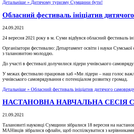
Детальніше »
Дитячому туризму Сумщини бути!
Обласний фестиваль ініціатив дитячого
24.09.2021
24 вересня 2021 року в м. Суми відбувся обласний фестиваль і
Організатори фестивалю: Департамент освіти і науки Сумської о
з талановитою молоддю.
До участі в фестивалі долучилися лідери учнівського самоврядув
У межах фестивалю працював хаб «Ми лідери – наш голос важли
учнівського самоврядування є потенціалом розвитку громад.
Детальніше »
Обласний фестиваль ініціатив дитячого самовряду
НАСТАНОВНА НАВЧАЛЬНА СЕСІЯ 
21.09.2021
Талановиті науковці Сумщини зібралися 18 вересня на настано
МАНівців зібралися офлайн, щоб поспілкуватися з керівниками в