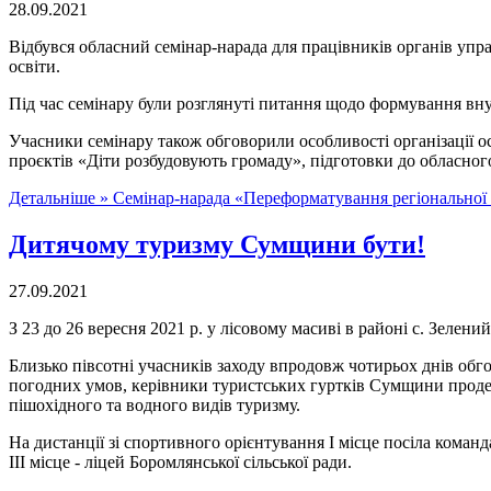
28.09.2021
Відбувся обласний семінар-нарада для працівників органів упра
освіти.
Під час семінару були розглянуті питання щодо формування внут
Учасники семінару також обговорили особливості організації ос
проєктів «Діти розбудовують громаду», підготовки до обласно
Детальніше »
Семінар-нарада «Переформатування регіональної с
Дитячому туризму Сумщини бути!
27.09.2021
З 23 до 26 вересня 2021 р. у лісовому масиві в районі с. Зелени
Близько півсотні учасників заходу впродовж чотирьох днів обго
погодних умов, керівники туристських гуртків Сумщини продем
пішохідного та водного видів туризму.
На дистанції зі спортивного орієнтування І місце посіла команд
ІІІ місце - ліцей Боромлянської сільської ради.