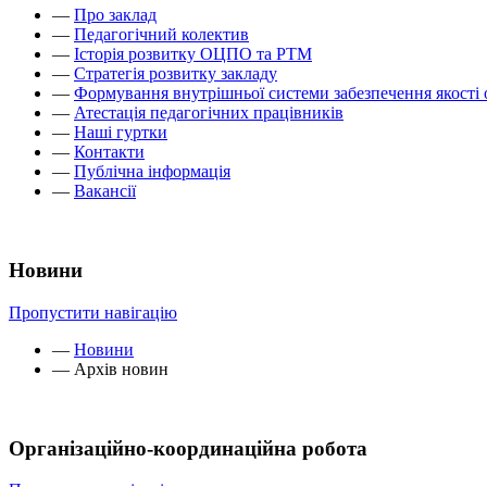
—
Про заклад
—
Педагогічний колектив
—
Історія розвитку ОЦПО та РТМ
—
Стратегія розвитку закладу
—
Формування внутрішньої системи забезпечення якості 
—
Атестація педагогічних працівників
—
Наші гуртки
—
Контакти
—
Публічна інформація
—
Вакансії
Новини
Пропустити навігацію
—
Новини
—
Архів новин
Організаційно-координаційна робота