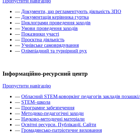
Пропустити навігацію
—
Документи, що регламентують діяльність ЗПО
—
Документація керівника гуртка
—
Циклограми проведення заходів
—
Умови проведення заходів
—
Показники участі
—
Проєктна діяльність
—
Учнівське самоврядування
—
Олімпіадний та турнірний рух
Інформаційно-ресурсний центр
Пропустити навігацію
—
Обласний STEM-коворкінг педагогів закладів позашкіл
—
STEM–школа
—
Програмне забезпечення
—
Методико-педагогічні заходи
—
Науково-методичні матеріали
—
Освітні ресурси. Публікації. Сайти
—
Громадянсько-патріотичне виховання