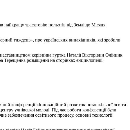
в найкращу траєкторію польотів від Землі до Місяця,
ерний тиждень», про українських винахідників, які зробили
аставництвом керівника гуртка Наталії Вікторівни Олійник
ра Терещенка розміщенні на сторінках енциклопедії.
ичній конференції «Інноваційний розвиток позашкільної освіти
центру учнівської молоді. Під час роботи конференції були
чне забезпечення освітнього процесу, основні технології