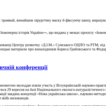
 трамвай, винайшов хірургічну маску й фіксуючу шину, вирахува
Інженерна історія України»», що видана у межах проєкту «Інжен
ванці Центру розвитку «Д.І.М.» Сумського ОЦПО та РТМ, під н
дницькі матеріали про винахідників Бориса Грабовського та Федо
ичній конференції
лановитою молоддю взяли участь у Всеукраїнській науково-практ
увся 29 вересня на базі Національного еколого-натуралістичного 
ізації завдань концепції «Нова українська школа», науково-методи
skills вихованців.