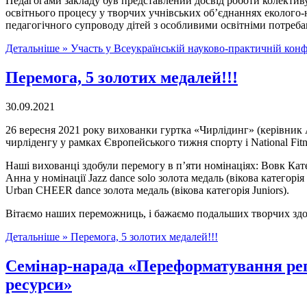
Педагогами закладу був представлений досвід роботи колективу
освітнього процесу у творчих учнівських об’єднаннях еколого
педагогічного супроводу дітей з особливими освітніми потреба
Детальніше »
Участь у Всеукраїнській науково-практичній конф
Перемога, 5 золотих медалей!!!
30.09.2021
26 вересня 2021 року вихованки гуртка «Чирлідинг» (керівник 
чирліденгу у рамках Європейського тижня спорту і National Fitn
Наші вихованці здобули перемогу в п’яти номінаціях: Вовк Катер
Анна у номінації Jazz dance solo золота медаль (вікова категорі
Urban CHEER dance золота медаль (вікова категорія Juniors).
Вітаємо наших переможниць, і бажаємо подальших творчих здоб
Детальніше »
Перемога, 5 золотих медалей!!!
Семінар-нарада «Переформатування регі
ресурси»