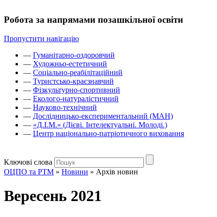
Робота за напрямами позашкільної освіти
Пропустити навігацію
—
Гуманітарно-оздоровчий
—
Художньо-естетичний
—
Соціально-реабілітаційний
—
Туристсько-краєзнавчий
—
Фізкультурно-спортивний
—
Еколого-натуралістичний
—
Науково-технічний
—
Дослідницько-експериментальний (МАН)
—
«Д.І.М.» (Дієві. Інтелектуальні. Молоді.)
—
Центр національно-патріотичного виховання
Ключові слова
ОЦПО та РТМ
»
Новини
»
Архів новин
Вересень 2021