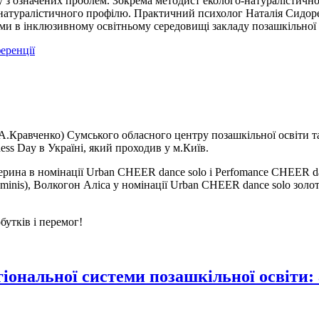
 з означених проблем. Зокрема методист еколого-натуралістичног
-натуралістичного профілю. Практичний психолог Наталія Сидоре
ми в інклюзивному освітньому середовищі закладу позашкільної 
еренції
А.Кравченко) Сумського обласного центру позашкільної освіти т
ess Day в Україні, який проходив у м.Київ.
ина в номінації Urban CHEER dance solo і Perfomance CHEER dance
я minis), Волкогон Аліса у номінації Urban CHEER dance solo золот
утків і перемог!
ональної системи позашкільної освіти: а