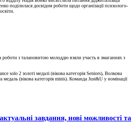
о відділу Надія Бойко висвітлила питання діджиталізації
нко поділилася досвідом роботи щодо організації психолого-
освіти.
а роботи з талановитою молоддю взяли участь в змаганнях з
 solo 2 золоті медалі (вікова категорія Seniors), Волкова
а медаль (вікова категорія minis). Команда Just&U у номінації
ктуальні завдання, нові можливості та