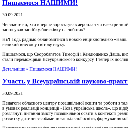
Пишаємося НАШИМИ!
30.09.2021
Чи знаєте ви, хто вперше зпроєктував аероплан чи електричний
застосував застібку-блисківку на чоботах?
Ні?! Тоді, радимо ознайомитися з новою енциклопедією «Наші. 
великий внесок у світову науку.
Пишаємося, що Скоробагатов Тимофій і Кендюшенко Даша, вихо
стали переможцями Всеукраїнського конкурсу. І тепер їх дослі
Детальніше »
Пишаємося НАШИМИ!
Участь у Всеукраїнській науково-практ
30.09.2021
Педагоги обласного центру позашкільної освіти та роботи з та
в умовах реалізації концепції «Нова українська школа», що відб
розглянуті питання змісту позашкільної освіти в контексті реал
розвитку дитини засобами позашкільної освіти, формування soft 