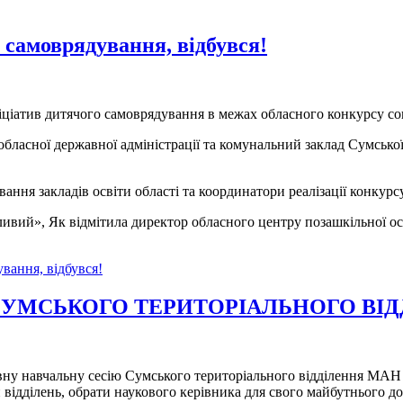
 самоврядування, відбувся!
ніціатив дитячого самоврядування в межах обласного конкурсу со
бласної державної адміністрації та комунальний заклад Сумської
ання закладів освіти області та координатори реалізації конкурс
вий», Як відмітила директор обласного центру позашкільної ос
вання, відбувся!
СУМСЬКОГО ТЕРИТОРІАЛЬНОГО ВІД
вну навчальну сесію Сумського територіального відділення МАН 
ідділень, обрати наукового керівника для свого майбутнього дос