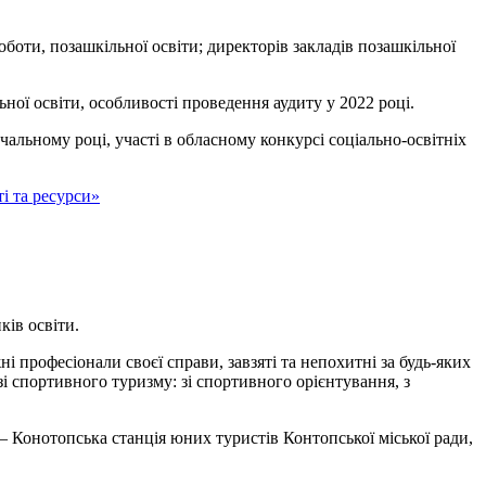
оботи, позашкільної освіти; директорів закладів позашкільної
ної освіти, особливості проведення аудиту у 2022 році.
чальному році, участі в обласному конкурсі соціально-освітніх
і та ресурси»
ків освіти.
 професіонали своєї справи, завзяті та непохитні за будь-яких
 спортивного туризму: зі спортивного орієнтування, з
 – Конотопська станція юних туристів Контопської міської ради,