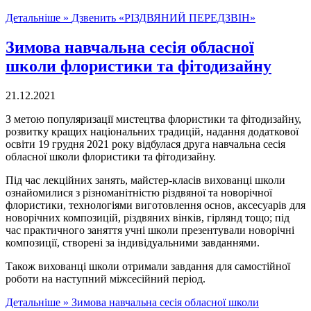
Детальніше »
Дзвенить «РІЗДВЯНИЙ ПЕРЕДЗВІН»
Зимова навчальна сесія обласної
школи флористики та фітодизайну
21.12.2021
З метою популяризації мистецтва флористики та фітодизайну,
розвитку кращих національних традицій, надання додаткової
освіти 19 грудня 2021 року відбулася друга навчальна сесія
обласної школи флористики та фітодизайну.
Під час лекційних занять, майстер-класів вихованці школи
ознайомилися з різноманітністю різдвяної та новорічної
флористики, технологіями виготовлення основ, аксесуарів для
новорічних композицій, різдвяних вінків, гірлянд тощо; під
час практичного заняття учні школи презентували новорічні
композиції, створені за індивідуальними завданнями.
Також вихованці школи отримали завдання для самостійної
роботи на наступний міжсесійний період.
Детальніше »
Зимова навчальна сесія обласної школи