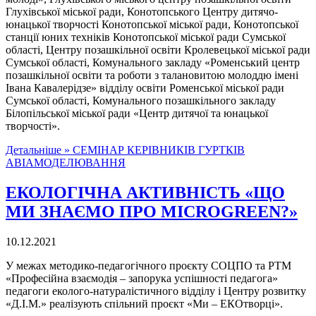
Глухівської міської ради, Конотопського Центру дитячо-
юнацької творчості Конотопської міської ради, Конотопської
станції юних техніків Конотопської міської ради Сумської
області, Центру позашкільної освіти Кролевецької міської ради
Сумської області, Комунального закладу «Роменський центр
позашкільної освіти та роботи з талановитою молоддю імені
Івана Кавалерідзе» відділу освіти Роменської міської ради
Сумської області, Комунального позашкільного закладу
Білопільської міської ради «Центр дитячої та юнацької
творчості».
Детальніше »
СЕМІНАР КЕРІВНИКІВ ГУРТКІВ
АВІАМОДЕЛЮВАННЯ
ЕКОЛОГІЧНА АКТИВНІСТЬ «ЩО
МИ ЗНАЄМО ПРО MICROGREEN?»
10.12.2021
У межах методико-педагогічного проєкту СОЦПО та РТМ
«Професійна взаємодія – запорука успішності педагога»
педагоги еколого-натуралістичного відділу і Центру розвитку
«Д.І.М.» реалізують спільний проєкт «Ми – ЕКОтворці».