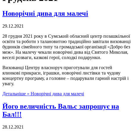
Новорічні дива для малечі
29.12.2021
28 грудня 2021 року в Сумський обласний центр позашкільної
освіти та роботи з талановитою традиційно завітали вихованці
будинків сімейного типу та громадської організації «Добро без
меж». На малечу чекали новорічні дива від Святого Миколая,
веселі розваги, казкові герої, солодкі подарунки.
Вихованці Центру власноруч приготували для гостей
ялинкові прикраси, іграшки, новорічні листівки та чудову
концертну програму, а головне – подарували гарний настрій і
увагу.
Детальніше »
Новорічні дива для малечі
Його величність Вальс запрошує на
Бал!!!
28.12.2021