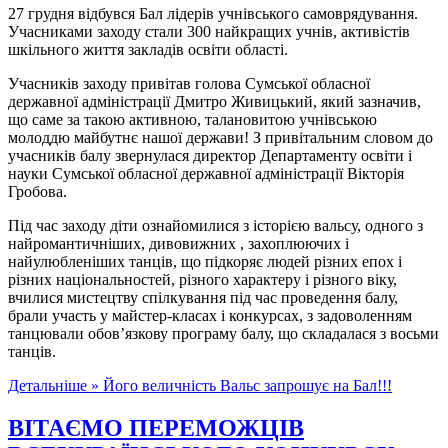
27 грудня відбувся Бал лідерів учнівського самоврядування.
Учасниками заходу стали 300 найкращих учнів, активістів
шкільного життя закладів освіти області.
Учасників заходу привітав голова Сумської обласної
державної адміністрації Дмитро Живицький, який зазначив,
що саме за такою активною, талановитою учнівською
молоддю майбутнє нашої держави! З привітальним словом до
учасників балу звернулася директор Департаменту освіти і
науки Сумської обласної державної адміністрації Вікторія
Гробова.
Під час заходу діти ознайомилися з історією вальсу, одного з
найромантичніших, дивовижних , захоплюючих і
найулюбленіших танців, що підкоряє людей різних епох і
різних національностей, різного характеру і різного віку,
вчилися мистецтву спілкування під час проведення балу,
брали участь у майстер-класах і конкурсах, з задоволенням
танцювали обов’язкову програму балу, що складалася з восьми
танців.
Детальніше »
Його величність Вальс запрошує на Бал!!!
ВІТАЄМО ПЕРЕМОЖЦІВ