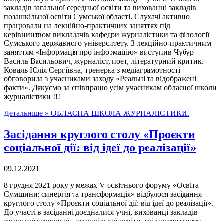
закладів загальної середньої освіти та вихованці закладів
позашкільної освіти Сумської області. Слухачі активно
працювали на лекційно-практичних заняттях під
керівництвом викладачів кафедри журналістики та філології
Сумського державного університету. З лекційно-практичним
заняттям «Інформація про інформацію» виступив Чубур
Василь Васильович, журналіст, поет, літературний критик.
Коваль Юлія Сергіївна, тренерка з медіаграмотності
обговорила з учасниками заходу «Реальні та відображені
факти». Дякуємо за співпрацю усім учасникам обласної школи
журналістики !!!
Детальніше »
ОБЛАСНА ШКОЛА ЖУРНАЛІСТИКИ.
Засідання круглого столу «Проєкти
соціальної дії: від ідеї до реалізації»
09.12.2021
8 грудня 2021 року у межах V освітнього форуму «Освіта
Сумщини: синергія та трансформація» відбулося засідання
круглого столу «Проєкти соціальної дії: від ідеї до реалізації».
До участі в засіданні доєдналися учні, вихованці закладів
загальної середньої, позашкільної освіти, які презентувати