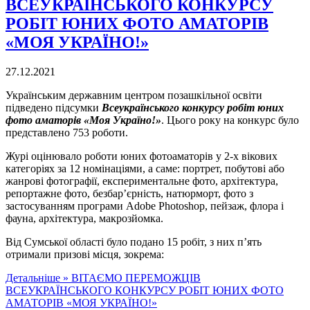
ВСЕУКРАЇНСЬКОГО КОНКУРСУ
РОБІТ ЮНИХ ФОТО АМАТОРІВ
«МОЯ УКРАЇНО!»
27.12.2021
Українським державним центром позашкільної освіти
підведено підсумки
Всеукраїнського конкурсу робіт юних
фото аматорів «Моя Україно!»
. Цього року на конкурс було
представлено 753 роботи.
Журі оцінювало роботи юних фотоаматорів у 2-х вікових
категоріях за 12 номінаціями, а саме: портрет, побутові або
жанрові фотографії, експериментальне фото, архітектура,
репортажне фото, безбар’єрність, натюрморт, фото з
застосуванням програми Аdobe Photoshop, пейзаж, флора і
фауна, архітектура, макрозйомка.
Від Сумської області було подано 15 робіт, з них п’ять
отримали призові місця, зокрема:
Детальніше »
ВІТАЄМО ПЕРЕМОЖЦІВ
ВСЕУКРАЇНСЬКОГО КОНКУРСУ РОБІТ ЮНИХ ФОТО
АМАТОРІВ «МОЯ УКРАЇНО!»