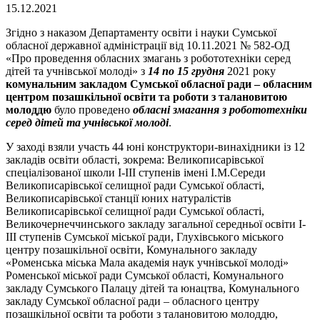
15.12.2021
Згідно з наказом Департаменту освіти і науки Сумської
обласної державної адміністрації від 10.11.2021 № 582-ОД
«Про проведення обласних змагань з робототехніки серед
дітей та учнівської молоді» з
14 по 15 грудня
2021 року
комунальним закладом Сумської обласної ради – обласним
центром позашкільної освіти та роботи з талановитою
молоддю
було проведено
обласні змагання з робототехніки
серед дітей та учнівської молоді
.
У заході взяли участь 44 юні конструктори-винахідники із 12
закладів освіти області, зокрема: Великописарівської
спеціалізованої школи І-ІІІ ступенів імені І.М.Середи
Великописарівської селищної ради Сумської області,
Великописарівської станції юних натуралістів
Великописарівської селищної ради Сумської області,
Великочернеччинського закладу загальної середньої освіти І-
ІІІ ступенів Сумської міської ради, Глухівського міського
центру позашкільної освіти, Комунального закладу
«Роменська міська Мала академія наук учнівської молоді»
Роменської міської ради Сумської області, Комунального
закладу Сумського Палацу дітей та юнацтва, Комунального
закладу Сумської обласної ради – обласного центру
позашкільної освіти та роботи з талановитою молоддю,