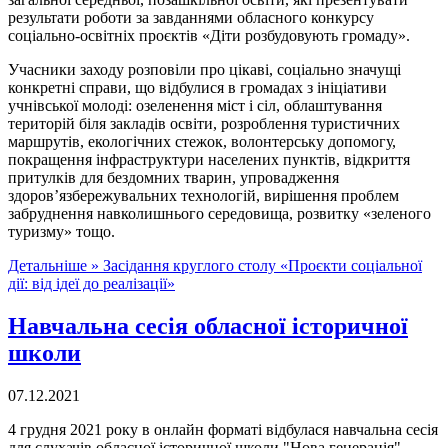
результати роботи за завданнями обласного конкурсу
соціально-освітніх проєктів «Діти розбудовують громаду».
Учасники заходу розповіли про цікаві, соціально значущі
конкретні справи, що відбулися в громадах з ініціативи
учнівської молоді: озеленення міст і сіл, облаштування
територій біля закладів освіти, розроблення туристичних
маршрутів, екологічних стежок, волонтерську допомогу,
покращення інфраструктури населених пунктів, відкриття
притулків для бездомних тварин, упровадження
здоров’язбережувальних технологій, вирішення проблем
забруднення навколишнього середовища, розвитку «зеленого
туризму» тощо.
Детальніше »
Засідання круглого столу «Проєкти соціальної
дії: від ідеї до реалізації»
Навчальна сесія обласної історичної
школи
07.12.2021
4 грудня 2021 року в онлайн форматі відбулася навчальна сесія
для слухачів обласної історичної школи "Нова генерація",