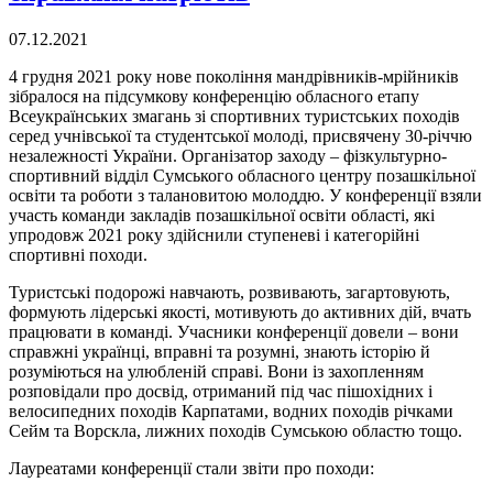
07.12.2021
4 грудня 2021 року нове покоління мандрівників-мрійників
зібралося на підсумкову конференцію обласного етапу
Всеукраїнських змагань зі спортивних туристських походів
серед учнівської та студентської молоді, присвячену 30-річчю
незалежності України. Організатор заходу – фізкультурно-
спортивний відділ Сумського обласного центру позашкільної
освіти та роботи з талановитою молоддю. У конференції взяли
участь команди закладів позашкільної освіти області, які
упродовж 2021 року здійснили ступеневі і категорійні
спортивні походи.
Туристські подорожі навчають, розвивають, загартовують,
формують лідерські якості, мотивують до активних дій, вчать
працювати в команді. Учасники конференції довели – вони
справжні українці, вправні та розумні, знають історію й
розуміються на улюбленій справі. Вони із захопленням
розповідали про досвід, отриманий під час пішохідних і
велосипедних походів Карпатами, водних походів річками
Сейм та Ворскла, лижних походів Сумською областю тощо.
Лауреатами конференції стали звіти про походи: