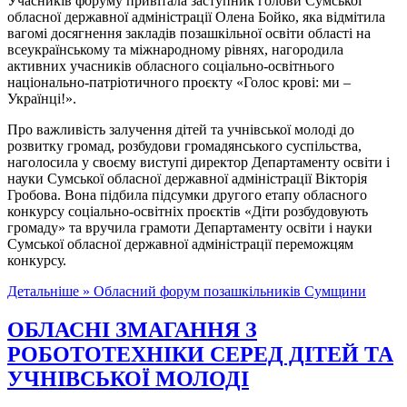
Учасників форуму привітала заступник голови Сумської
обласної державної адміністрації Олена Бойко, яка відмітила
вагомі досягнення закладів позашкільної освіти області на
всеукраїнському та міжнародному рівнях, нагородила
активних учасників обласного соціально-освітнього
національно-патріотичного проєкту «Голос крові: ми –
Українці!».
Про важливість залучення дітей та учнівської молоді до
розвитку громад, розбудови громадянського суспільства,
наголосила у своєму виступі директор Департаменту освіти і
науки Сумської обласної державної адміністрації Вікторія
Гробова. Вона підбила підсумки другого етапу обласного
конкурсу соціально-освітніх проєктів «Діти розбудовують
громаду» та вручила грамоти Департаменту освіти і науки
Сумської обласної державної адміністрації переможцям
конкурсу.
Детальніше »
Обласний форум позашкільників Сумщини
ОБЛАСНІ ЗМАГАННЯ З
РОБОТОТЕХНІКИ СЕРЕД ДІТЕЙ ТА
УЧНІВСЬКОЇ МОЛОДІ