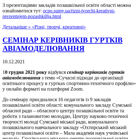
З презентаціями закладів позашкільної освіти області можна
ознайомитися тут:
ocpo.sumy.ua/rizni-tvorchi-kreativni-
prezentujem-pozashkillja.html
Детальніше »
«Різні, творчі, креативні»
СЕМІНАР КЕРІВНИКІВ ГУРТКІВ
АВІАМОДЕЛЮВАННЯ
10.12.2021
1
0 грудня 2021 року
відбувся
семінар керівників гуртків
авіамоделювання
з теми «Сучасні підходи до організації
освітнього процесу в гуртках спортивно-технічного профілю»
у онлайн форматі на платформі Zооm.
До семінару приєдналися 16 педагогів із 9 закладів
позашкільної освіти області: комунального закладу Сумської
обласної ради – обласного центру позашкільної освіти та
роботи з талановитою молоддю, Центру науково-технічної
творчості молоді Сумської міської ради, комунального
позашкільного навчального закладу «Охтирський міський
центр позашкільної освіти – Мала академія наук учнівської
молоді», Глухівського міського центру позашкільної освіти