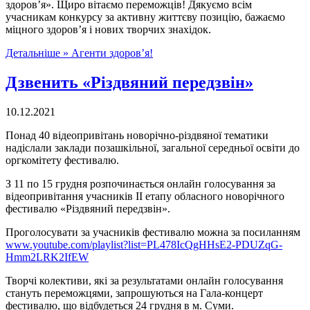
здоров’я». Щиро вітаємо переможців! Дякуємо всім
учасникам конкурсу за активну життєву позицію, бажаємо
міцного здоров’я і нових творчих знахідок.
Детальніше »
Агенти здоров’я!
Дзвенить «Різдвяний передзвін»
10.12.2021
Понад 40 відеопривітань новорічно-різдвяної тематики
надіслали заклади позашкільної, загальної середньої освіти до
оргкомітету фестивалю.
З 11 по 15 грудня розпочинається онлайн голосування за
відеопривітання учасників ІІ етапу обласного новорічного
фестивалю «Різдвяний передзвін».
Проголосувати за учасників фестивалю можна за посиланням
www.youtube.com/playlist?list=PL478IcQgHHsE2-PDUZqG-
Hmm2LRK2IfEW
Творчі колективи, які за результатами онлайн голосування
стануть переможцями, запрошуються на Гала-концерт
фестивалю, що відбудеться 24 грудня в м. Суми.