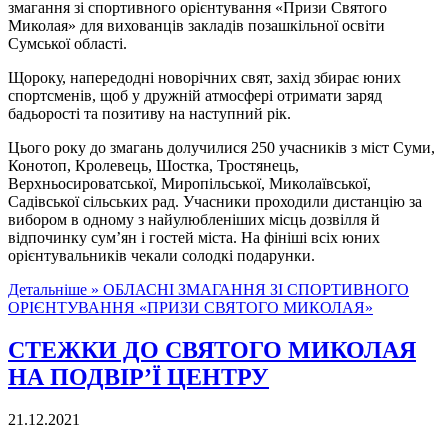
змагання зі спортивного орієнтування «Призи Святого
Миколая» для вихованців закладів позашкільної освіти
Сумської області.
Щороку, напередодні новорічних свят, захід збирає юних
спортсменів, щоб у дружній атмосфері отримати заряд
бадьорості та позитиву на наступний рік.
Цього року до змагань долучилися 250 учасників з міст Суми,
Конотоп, Кролевець, Шостка, Тростянець,
Верхньосироватської, Миропільської, Миколаївської,
Садівської сільських рад. Учасники проходили дистанцію за
вибором в одному з найулюбленіших місць дозвілля й
відпочинку сум’ян і гостей міста. На фініші всіх юних
орієнтувальників чекали солодкі подарунки.
Детальніше »
ОБЛАСНІ ЗМАГАННЯ ЗІ СПОРТИВНОГО
ОРІЄНТУВАННЯ «ПРИЗИ СВЯТОГО МИКОЛАЯ»
СТЕЖКИ ДО СВЯТОГО МИКОЛАЯ
НА ПОДВІР’Ї ЦЕНТРУ
21.12.2021