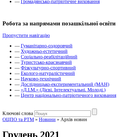
—
Громадянсько-патріотичне виховання
Робота за напрямами позашкільної освіти
Пропустити навігацію
—
Гуманітарно-оздоровчий
—
Художньо-естетичний
—
Соціально-реабілітаційний
—
Туристсько-краєзнавчий
—
Фізкультурно-спортивний
—
Еколого-натуралістичний
—
Науково-технічний
—
Дослідницько-експериментальний (МАН)
—
«Д.І.М.» (Дієві. Інтелектуальні. Молоді.)
—
Центр національно-патріотичного виховання
Ключові слова
ОЦПО та РТМ
»
Новини
»
Архів новин
Грудень 2021