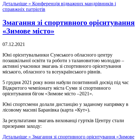
Детальніше »
Конференція відважних мандрівників і
справжніх патріотів
Змагання зі спортивного орієнтування
«Зимове місто»
07.12.2021
Юні орієнтувальники Сумського обласного центру
позашкільної освіти та роботи з талановитою молоддю –
активні учасники змагань зі спортивного орієнтування
міського, обласного та всеукраїнського рівнів.
5 грудня 2021 року вони набули позитивний досвід під час
Відкритого чемпіонату міста Суми зі спортивного
орієнтування бігом «Зимове місто –2021».
Юні спортсмени долали дистанцію у заданому напрямку в
лісовому масиві Баранівка (карта «Кут»).
За результатами змагань вихованці гуртків Центру стали
призерами заходу:
Детальніше »
Змагання зі спортивного орієнтування «Зимове