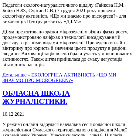
Педагоги еколого-натуралістичного відділу (Гайкова Н.М.,
Бойко Н.Ф., Сурган О.В.) 7 грудня 2021 року провели
екологічну активність «Що ми знаємо про microgreen?» для
вихованців Центру розвитку «Д.І.М.».
Дітям презентовано зразки мікрозелені у різних фазах росту,
продемонстровано лайфхак з технології висаджування й
догляду за різними видами мікрозелені. Проведено онлайн
вікторину про користь й значення цього продукту в раціоні
людини. Вихованці зацікавлено брали участь у пропонованих
активностях. Також дітям прийшлася до смаку дегустація
вітамінних пагінців.
Детальніше »
ЕКОЛОГІЧНА АКТИВНІСТЬ «ЩО МИ
ЗНАЄМО ПРО MICROGREEN?»
ОБЛАСНА ШКОЛА
ЖУРНАЛІСТИКИ.
10.12.2021
У режимі онлайн відбулася навчальна сесія обласної школи
журналістики Сумського територіального відділення Малої
академії наук України. Учасники заходу – учні 8-11 класів