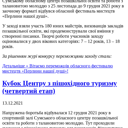
Сумському обласному центрі позашкільної освіти та роботи з
талановитою молоддю з 25 листопада до 9 грудня 2021 року в
заочному форматі відбувся обласний фестиваль мистецтв
«Перлини нашої душі».
У заході взяли участь 180 юних майстрів, вихованців закладів
позашкільної освіти, які продемонстрували свої вміння у
створенні писанки. Творчі роботи учасників заходу
оцінювалися у двох вікових категоріях: 7 – 12 років, 13 – 18
років.
За рішенням журі конкурсу переможцями заходу стали:
Детальніше »
Вітаємо переможців обласного фестивалю
мистецтв «Перлини нашої душі»!
Кубок Центру з пішохідного туризму
(четвертий етап)
13.12.2021
Напружена боротьба відбувалася 12 грудня 2021 року в
спортивній залі Сумського обласного центру позашкільної
освіти та роботи з талановитою молоддю. Тут проходили