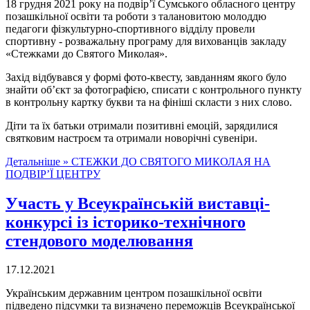
18 грудня 2021 року на подвір’ї Сумського обласного центру
позашкільної освіти та роботи з талановитою молоддю
педагоги фізкультурно-спортивного відділу провели
спортивну - розважальну програму для вихованців закладу
«Стежками до Святого Миколая».
Захід відбувався у формі фото-квесту, завданням якого було
знайти об’єкт за фотографією, списати с контрольного пункту
в контрольну картку букви та на фініші скласти з них слово.
Діти та їх батьки отримали позитивні емоцій, зарядилися
святковим настроєм та отримали новорічні сувеніри.
Детальніше »
СТЕЖКИ ДО СВЯТОГО МИКОЛАЯ НА
ПОДВІР’Ї ЦЕНТРУ
Участь у Всеукраїнській виставці-
конкурсі із історико-технічного
стендового моделювання
17.12.2021
Українським державним центром позашкільної освіти
підведено підсумки та визначено переможців Всеукраїнської