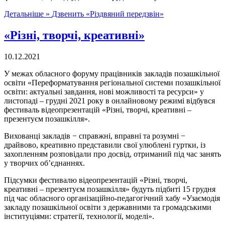
Детальніше »
Дзвенить «Різдвяний передзвін»
«Різні, творчі, креативні»
10.12.2021
У межах обласного форуму працівників закладів позашкільної
освіти «Переформатування регіональної системи позашкільної
освіти: актуальні завдання, нові можливості та ресурси» у
листопаді – грудні 2021 року в онлайновому режимі відбувся
фестиваль відеопрезентацій «Різні, творчі, креативні –
презентуєм позашкілля».
Вихованці закладів − справжні, вправні та розумні −
драйвово, креативно представили свої улюблені гуртки, із
захопленням розповідали про досвід, отриманий під час занять
у творчих об’єднаннях.
Підсумки фестивалю відеопрезентацій «Різні, творчі,
креативні – презентуєм позашкілля» будуть підбиті 15 грудня
під час обласного організаційно-педагогічний хабу «Узаємодія
закладу позашкільної освіти з державними та громадськими
інституціями: стратегії, технології, моделі».