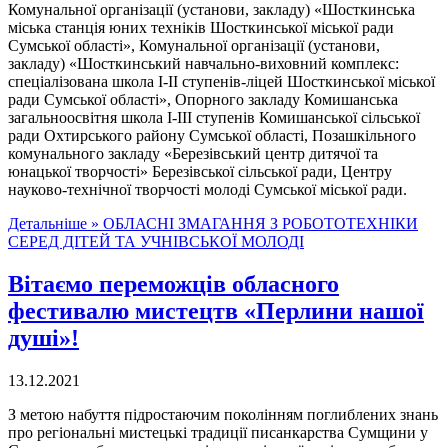
Комунальної організації (установи, закладу) «Шосткинська
міська станція юних техніків Шосткинської міської ради
Сумської області», Комунальної організації (установи,
закладу) «Шосткинський навчально-виховний комплекс:
спеціалізована школа І-ІІ ступенів-ліцей Шосткинської міської
ради Сумської області», Опорного закладу Комишанська
загальноосвітня школа І-ІІІ ступенів Комишанської сільської
ради Охтирського району Сумської області, Позашкільного
комунального закладу «Березівський центр дитячої та
юнацької творчості» Березівської сільської ради, Центру
науково-технічної творчості молоді Сумської міської ради.
Детальніше »
ОБЛАСНІ ЗМАГАННЯ З РОБОТОТЕХНІКИ
СЕРЕД ДІТЕЙ ТА УЧНІВСЬКОЇ МОЛОДІ
Вітаємо переможців обласного
фестивалю мистецтв «Перлини нашої
душі»!
13.12.2021
З метою набуття підростаючим поколінням поглиблених знань
про регіональні мистецькі традиції писанкарства Сумщини у