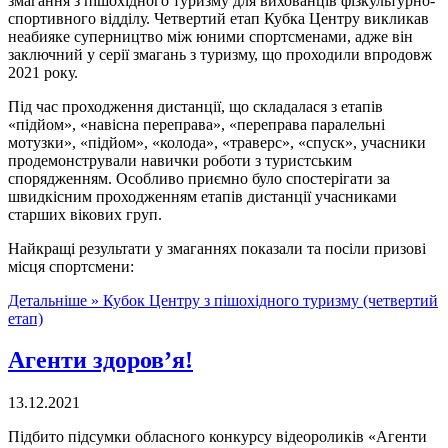
змагання з пішохідного туризму для вихованців фізкультурно-
спортивного відділу. Четвертий етап Кубка Центру викликав
неабияке суперництво між юними спортсменами, адже він
заключний у серії змагань з туризму, що проходили впродовж
2021 року.
Під час проходження дистанції, що складалася з етапів
«підйом», «навісна переправа», «переправа паралельні
мотузки», «підйом», «колода», «траверс», «спуск», учасники
продемонстрували навички роботи з туристським
спорядженням. Особливо приємно було спостерігати за
швидкісним проходженням етапів дистанції учасниками
старших вікових груп.
Найкращі результати у змаганнях показали та посіли призові
місця спортсмени:
Детальніше »
Кубок Центру з пішохідного туризму (четвертий
етап)
Агенти здоров’я!
13.12.2021
Підбито підсумки обласного конкурсу відеороликів «Агенти