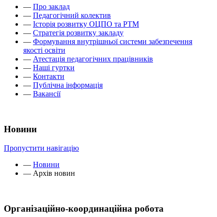
—
Про заклад
—
Педагогічний колектив
—
Історія розвитку ОЦПО та РТМ
—
Стратегія розвитку закладу
—
Формування внутрішньої системи забезпечення
якості освіти
—
Атестація педагогічних працівників
—
Наші гуртки
—
Контакти
—
Публічна інформація
—
Вакансії
Новини
Пропустити навігацію
—
Новини
—
Архів новин
Організаційно-координаційна робота