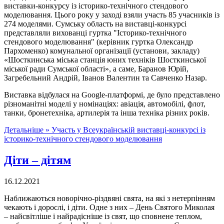
виставки-конкурсу із історико-технічного стендового
моделювання. Цього року у заході взяли участь 85 учасників із
274 моделями. Сумську область на виставці-конкурсі
представляли вихованці гуртка "Історико-технічного
стендового моделювання" (керівник гуртка Олександр
Пархоменко) комунальної організації (установи, закладу)
«Шосткинська міська станція юних техніків Шосткинської
міської ради Сумської області», а саме, Баранов Юрій,
Загребельний Андрій, Іванов Валентин та Савченко Назар.
Виставка відбулася на Google-платформі, де було представлено
різноманітні моделі у номінаціях: авіація, автомобілі, флот,
танки, бронетехніка, артилерія та інша техніка різних років.
Детальніше »
Участь у Всеукраїнській виставці-конкурсі із
історико-технічного стендового моделювання
Діти – дітям
16.12.2021
Наближаються новорічно-різдвяні свята, на які з нетерпінням
чекають і дорослі, і діти. Одне з них – День Святого Миколая
– найсвітліше і найрадісніше із свят, що сповнене теплом,