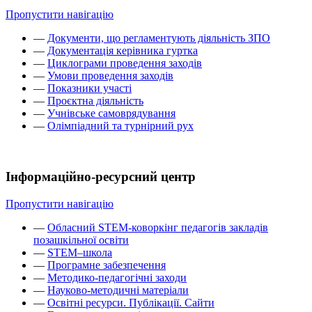
Пропустити навігацію
—
Документи, що регламентують діяльність ЗПО
—
Документація керівника гуртка
—
Циклограми проведення заходів
—
Умови проведення заходів
—
Показники участі
—
Проєктна діяльність
—
Учнівське самоврядування
—
Олімпіадний та турнірний рух
Інформаційно-ресурсний центр
Пропустити навігацію
—
Обласний STEM-коворкінг педагогів закладів
позашкільної освіти
—
STEM–школа
—
Програмне забезпечення
—
Методико-педагогічні заходи
—
Науково-методичні матеріали
—
Освітні ресурси. Публікації. Сайти