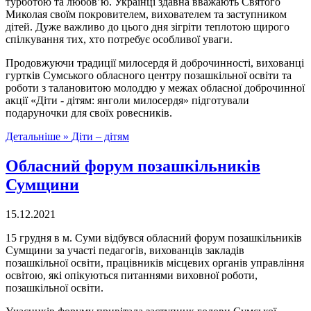
турботою та любов’ю. Українці здавна вважають Святого
Миколая своїм покровителем, вихователем та заступником
дітей. Дуже важливо до цього дня зігріти теплотою щирого
спілкування тих, хто потребує особливої уваги.
Продовжуючи традиції милосердя й доброчинності, вихованці
гуртків Сумського обласного центру позашкільної освіти та
роботи з талановитою молоддю у межах обласної доброчинної
акції «Діти - дітям: янголи милосердя» підготували
подаруночки для своїх ровесників.
Детальніше »
Діти – дітям
Обласний форум позашкільників
Сумщини
15.12.2021
15 грудня в м. Суми відбувся обласний форум позашкільників
Сумщини за участі педагогів, вихованців закладів
позашкільної освіти, працівників місцевих органів управління
освітою, які опікуються питаннями виховної роботи,
позашкільної освіти.