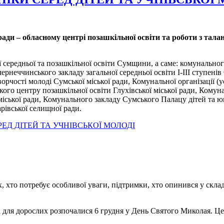
ради – обласному центрі позашкільної освіти та роботи з та
ої середньої та позашкільної освіти Сумщини, а саме: комунально
ернеччинського закладу загальної середньої освіти І-ІІІ ступені
ворчостi молодi Сумської мiської ради, Комунальної організації (
ького центру позашкільної освіти Глухівської міської ради, Кому
 міської ради, Комунального закладу Сумського Палацу дітей та 
рівської селищної ради.
ЕД ДІТЕЙ ТА УЧНІВСЬКОЇ МОЛОДІ
, хто потребує особливої уваги, підтримки, хто опинився у скл
ак і для дорослих розпочалися 6 грудня у День Святого Миколая. 