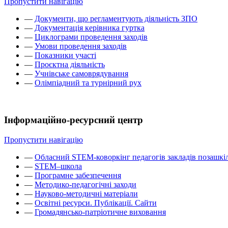
Пропустити навігацію
—
Документи, що регламентують діяльність ЗПО
—
Документація керівника гуртка
—
Циклограми проведення заходів
—
Умови проведення заходів
—
Показники участі
—
Проєктна діяльність
—
Учнівське самоврядування
—
Олімпіадний та турнірний рух
Інформаційно-ресурсний центр
Пропустити навігацію
—
Обласний STEM-коворкінг педагогів закладів позашкіл
—
STEM–школа
—
Програмне забезпечення
—
Методико-педагогічні заходи
—
Науково-методичні матеріали
—
Освітні ресурси. Публікації. Сайти
—
Громадянсько-патріотичне виховання