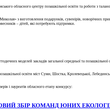
мського обласного центру позашкільної освіти та роботи з тала
колая» з виготовлення подарунків, сувенірів, новорічних прикр
весників – дітей, які потребують підтримки.
одичних моделей закладів загальної середньої та позашкільної о
, позашкільної освіти міст Суми, Шостка, Кролевецької, Лебединс
ерів і лауреатів обласного етапу конкурсу:
ИЙ ЗБІР КОМАНД ЮНИХ ЕКОЛОГІВ 