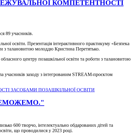
ЕРЕЖУВАЛЬНОЇ КОМПЕТЕНТНОСТІ
ся 89 учасників.
льної освіти. Презентація інтерактивного практикуму «Безпека
боти з талановитою молоддю Кристина Перетятько.
 обласного центру позашкільної освіти та роботи з талановитою
ила учасників заходу з інтегрованим STREAM-проєктом
СТІ ЗАСОБАМИ ПОЗАШКІЛЬНОЇ ОСВІТИ
РЕМОЖЕМО."
зько 600 творчо, інтелектуально обдарованих дітей та
освіти, що проводилися у 2023 році.