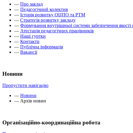
—
Про заклад
—
Педагогічний колектив
—
Історія розвитку ОЦПО та РТМ
—
Стратегія розвитку закладу
—
Формування внутрішньої системи забезпечення якості 
—
Атестація педагогічних працівників
—
Наші гуртки
—
Контакти
—
Публічна інформація
—
Вакансії
Новини
Пропустити навігацію
—
Новини
—
Архів новин
Організаційно-координаційна робота