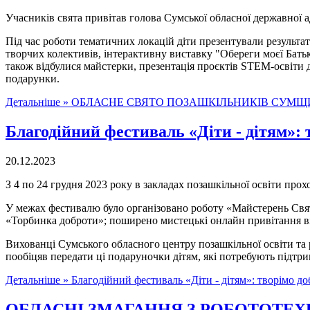
Учасників свята привітав голова Сумської обласної державної а
Під час роботи тематичних локацій діти презентували результат
творчих колективів, інтерактивну виставку "Обереги моєї Бат
також відбулися майстерки, презентація проєктів STEM-освіти д
подарунки.
Детальніше »
ОБЛАСНЕ СВЯТО ПОЗАШКІЛЬНИКІВ СУМЩИ
Благодійний фестиваль «Діти - дітям»: 
20.12.2023
З 4 по 24 грудня 2023 року в закладах позашкільної освіти про
У межах фестивалю було організовано роботу «Майстерень Свят
«Торбинка доброти»; поширено мистецькі онлайн привітання від
Вихованці Сумського обласного центру позашкільної освіти та
пообіцяв передати ці подаруночки дітям, які потребують підтри
Детальніше »
Благодійний фестиваль «Діти - дітям»: творімо до
ОБЛАСНІ ЗМАГАННЯ З РОБОТОТЕХН