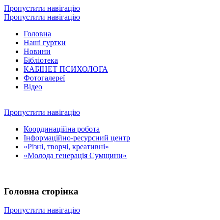
Пропустити навігацію
Пропустити навігацію
Головна
Наші гуртки
Новини
Бібліотека
КАБІНЕТ ПСИХОЛОГА
Фотогалереї
Відео
Пропустити навігацію
Координаційна робота
Інформаційно-ресурсний центр
«Різні, творчі, креативні»
«Молода генерація Сумщини»
Головна сторінка
Пропустити навігацію