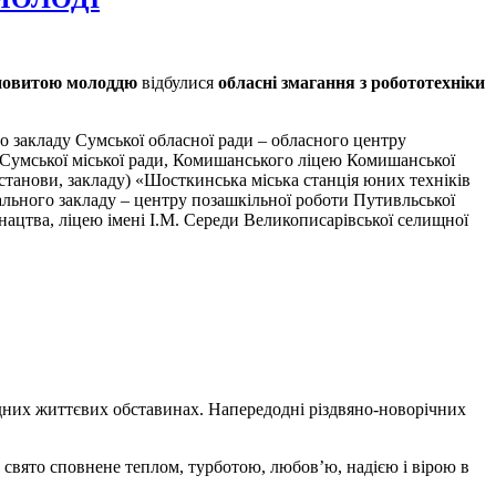
лановитою молоддю
відбулися
обласні змагання з робототехніки
го закладу Сумської обласної ради – обласного центру
в Сумської міської ради, Комишанського ліцею Комишанської
установи, закладу) «Шосткинська міська станція юних техніків
нального закладу – центру позашкільної роботи Путивльської
юнацтва, ліцею імені І.М. Середи Великописарівської селищної
адних життєвих обставинах. Напередодні різдвяно-новорічних
Це свято сповнене теплом, турботою, любов’ю, надією і вірою в