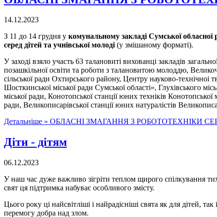
14.12.2023
З 11 до 14 грудня у
комунальному закладі Сумської обласної 
серед дітей та учнівської молоді
(у змішаному форматі).
У заході взяло участь 63 талановиті вихованці закладів загальн
позашкільної освіти та роботи з талановитою молоддю, Великоч
сільської ради Охтирського району, Центру науково-технiчноi т
Шосткинської міської ради Сумської області», Глухівського міс
міської ради, Конотопської станції юних техніків Конотопської
ради, Великописарівської станції юних натуралістів Великописа
Детальніше »
ОБЛАСНІ ЗМАГАННЯ З РОБОТОТЕХНІКИ СЕР
Діти - дітям
06.12.2023
У наш час дуже важливо зігріти теплом щирого спілкування тих
свят ця підтримка набуває особливого змісту.
Цього року ці найсвітліші і найрадісніші свята як для дітей, т
перемогу добра над злом.