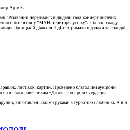
димир Артюх.
алі "Різдвяний передзвін": відвідали гала-концерт дитячих
чного інтенсивну "МАН: територія успіху". Під час заходу
о-дослідницькій діяльності діти отримали відзнаки та солодкі
грашок, листівок, картин. Проведено благодійні аукціони
освіти своїм ровесникам «Дітям – від щирих сердець».
унки, виготовлені своїми руками з турботою і любов’ю. А він
МОЛОДІ