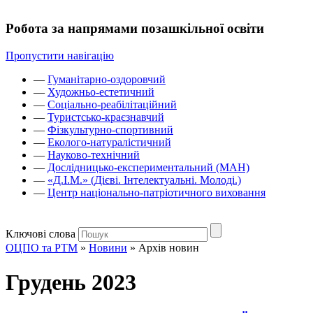
Робота за напрямами позашкільної освіти
Пропустити навігацію
—
Гуманітарно-оздоровчий
—
Художньо-естетичний
—
Соціально-реабілітаційний
—
Туристсько-краєзнавчий
—
Фізкультурно-спортивний
—
Еколого-натуралістичний
—
Науково-технічний
—
Дослідницько-експериментальний (МАН)
—
«Д.І.М.» (Дієві. Інтелектуальні. Молоді.)
—
Центр національно-патріотичного виховання
Ключові слова
ОЦПО та РТМ
»
Новини
»
Архів новин
Грудень 2023