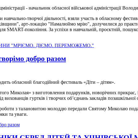
дміністрації - начальник обласної військової адміністрації Воло
и навчально-творчої діяльності, взяли участь в обласному фестив
ьківщини", арт-локацію "Намалюймо мрію", долучилися до практи
ля SMART-покоління. За успіхи в навчальній, проєктній, пошуков
НИ "МРІЄМО. ДІЄМО. ПЕРЕМОЖЕМО."
творімо добро разом
ходить обласний благодійний фестиваль «Діти – дітям».
ого Миколая» з виготовлення подарунків, новорічних прикрас, і
 вихованців гуртків і творчих об’єднань закладів позашкільної 
 роботи з талановитою молоддю передали Святому Миколаю подар
мки та уваги.
бро разом
ІКИ СЕРЕД ДІТЕЙ ТА УЧНІВСЬКОЇ 