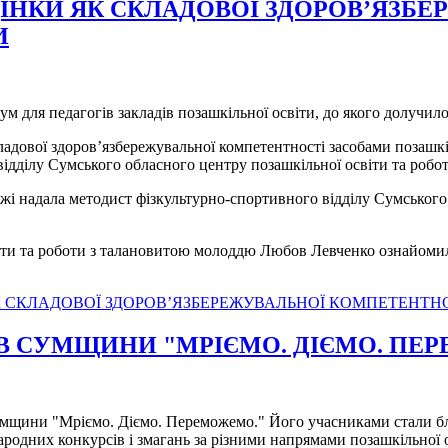
ІНКИ ЯК СКЛАДОВОЇ ЗДОРОВ’ЯЗБ
И
м для педагогів закладів позашкільної освіти, до якого долучило
ладової здоров’язбережувальної компетентності засобами позашкі
 відділу Сумського обласного центру позашкільної освіти та ро
жі надала методист фізкультурно-спортивного відділу Сумського
віти та роботи з талановитою молоддю Любов Левченко ознайом
 СКЛАДОВОЇ ЗДОРОВ’ЯЗБЕРЕЖУВАЛЬНОЇ КОМПЕТЕНТНО
В СУМЩИНИ "МРІЄМО. ДІЄМО. ПЕ
Сумщини "Мріємо. Діємо. Переможемо." Його учасниками стали бли
ародних конкурсів і змагань за різними напрямами позашкільної 