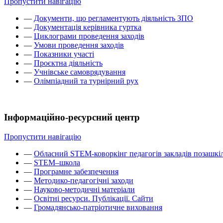
Пропустити навігацію
—
Документи, що регламентують діяльність ЗПО
—
Документація керівника гуртка
—
Циклограми проведення заходів
—
Умови проведення заходів
—
Показники участі
—
Проєктна діяльність
—
Учнівське самоврядування
—
Олімпіадний та турнірний рух
Інформаційно-ресурсний центр
Пропустити навігацію
—
Обласний STEM-коворкінг педагогів закладів позашкіл
—
STEM–школа
—
Програмне забезпечення
—
Методико-педагогічні заходи
—
Науково-методичні матеріали
—
Освітні ресурси. Публікації. Сайти
—
Громадянсько-патріотичне виховання