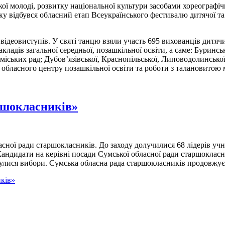
ої молоді, розвитку національної культури засобами хореографіч
ку відбувся обласний етап Всеукраїнського фестивалю дитячої та
ідеовиступів. У святі танцю взяли участь 695 вихованців дитячи
адів загальної середньої, позашкільної освіти, а саме: Буринськ
міських рад; Дубов’язівської, Краснопільської, Липоводолинської
го обласного центру позашкільної освіти та роботи з талановитою
аршокласників»
асної ради старшокласників. До заходу долучилися 68 лідерів учн
 Кандидати на керівні посади Сумської обласної ради старшоклас
ідбулися вибори. Сумська обласна рада старшокласників продовжу
ків»