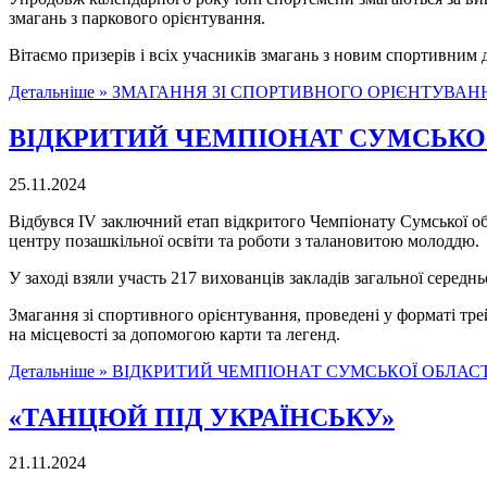
змагань з паркового орієнтування.
Вітаємо призерів і всіх учасників змагань з новим спортивним 
Детальніше »
ЗМАГАННЯ ЗІ СПОРТИВНОГО ОРІЄНТУВАНН
ВІДКРИТИЙ ЧЕМПІОНАТ СУМСЬКОЇ
25.11.2024
Відбувся ІV заключний етап відкритого Чемпіонату Сумської об
центру позашкільної освіти та роботи з талановитою молоддю.
У заході взяли участь 217 вихованців закладів загальної середнь
Змагання зі спортивного орієнтування, проведені у форматі тр
на місцевості за допомогою карти та легенд.
Детальніше »
ВІДКРИТИЙ ЧЕМПІОНАТ СУМСЬКОЇ ОБЛАСТ
«ТАНЦЮЙ ПІД УКРАЇНСЬКУ»
21.11.2024