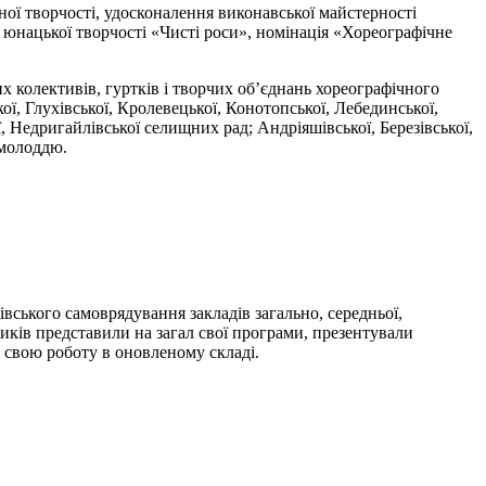
ної творчості, удосконалення виконавської майстерності
 юнацької творчості «Чисті роси», номінація «Хореографічне
х колективів, гуртків і творчих об’єднань хореографічного
ої, Глухівської, Кролевецької, Конотопської, Лебединської,
, Недригайлівської селищних рад; Андріяшівської, Березівської,
 молоддю.
івського самоврядування закладів загально, середньої,
ників представили на загал свої програми, презентували
є свою роботу в оновленому складі.