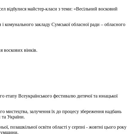
ел відбулися майстер-класи з теми: «Весільний восковий
и і комунального закладу Сумської обласної ради – обласного
я воскових вінків.
ого етапу Всеукраїнського фестивалю дитячої та юнацької
ого мистецтва, залучення їх до процесу збереження надбань
 та України.
ої, позашкільної освіти області у серпні - жовтні цього року
 Сумщини.