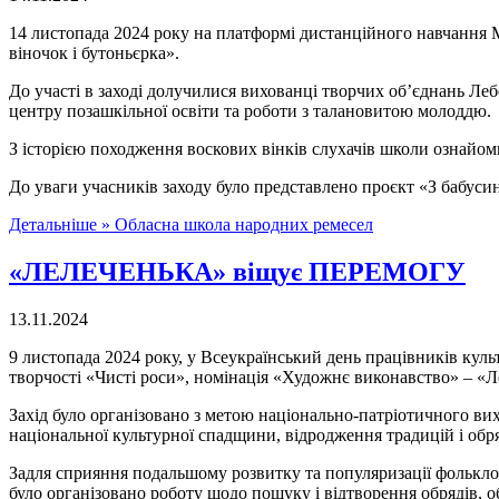
14 листопада 2024 року на платформі дистанційного навчання M
віночок і бутоньєрка».
До участі в заході долучилися вихованці творчих об’єднань Леб
центру позашкільної освіти та роботи з талановитою молоддю.
З історією походження воскових вінків слухачів школи ознайо
До уваги учасників заходу було представлено проєкт «З бабусино
Детальніше »
Обласна школа народних ремесел
«ЛЕЛЕЧЕНЬКА» віщує ПЕРЕМОГУ
13.11.2024
9 листопада 2024 року, у Всеукраїнський день працівників кул
творчості «Чисті роси», номінація «Художнє виконавство» – «Л
Захід було організовано з метою національно-патріотичного вих
національної культурної спадщини, відродження традицій і обр
Задля сприяння подальшому розвитку та популяризації фольклорно
було організовано роботу щодо пошуку і відтворення обрядів, 