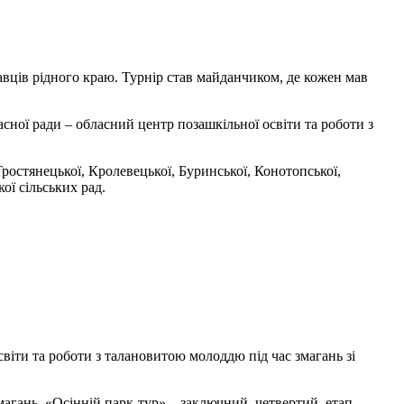
авців рідного краю. Турнір став майданчиком, де кожен мав
асної ради – обласний центр позашкільної освіти та роботи з
 Тростянецької, Кролевецької, Буринської, Конотопської,
ої сільських рад.
віти та роботи з талановитою молоддю під час змагань зі
агань. «Осінній парк-тур» – заключний, четвертий, етап