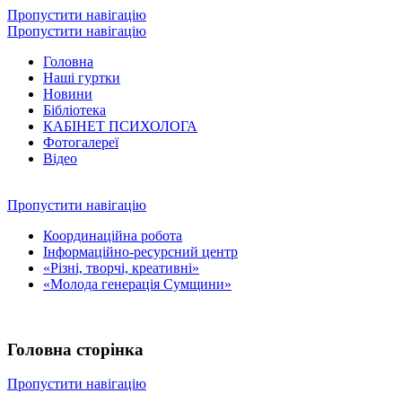
Пропустити навігацію
Пропустити навігацію
Головна
Наші гуртки
Новини
Бібліотека
КАБІНЕТ ПСИХОЛОГА
Фотогалереї
Відео
Пропустити навігацію
Координаційна робота
Інформаційно-ресурсний центр
«Різні, творчі, креативні»
«Молода генерація Сумщини»
Головна сторінка
Пропустити навігацію