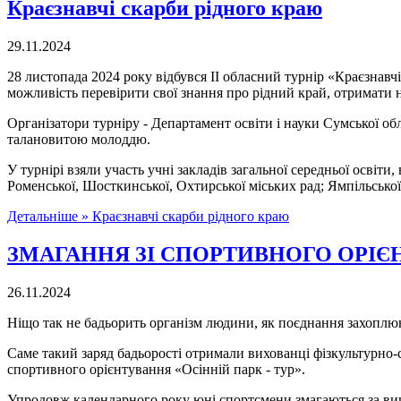
Краєзнавчі скарби рідного краю
29.11.2024
28 листопада 2024 року відбувся ІІ обласний турнір «Краєзнавч
можливість перевірити свої знання про рідний край, отримати 
Організатори турніру - Департамент освіти і науки Сумської об
талановитою молоддю.
У турнірі взяли участь учні закладів загальної середньої освіти
Роменської, Шосткинської, Охтирської міських рад; Ямпільської 
Детальніше »
Краєзнавчі скарби рідного краю
ЗМАГАННЯ ЗІ СПОРТИВНОГО ОРІЄ
26.11.2024
Ніщо так не бадьорить організм людини, як поєднання захоплю
Саме такий заряд бадьорості отримали вихованці фізкультурно-
спортивного орієнтування «Осінній парк - тур».
Упродовж календарного року юні спортсмени змагаються за вищи