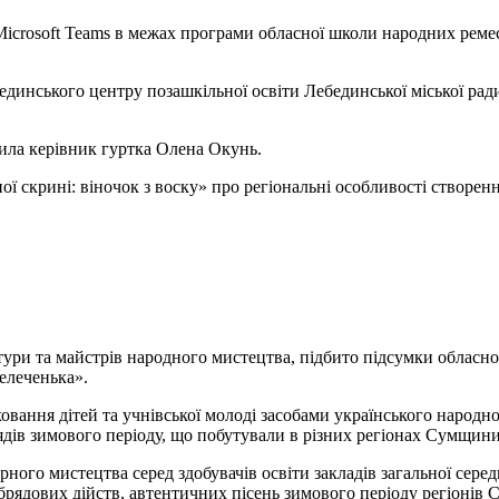
icrosoft Teams в межах програми обласної школи народних ремес
единського центру позашкільної освіти Лебединської міської рад
мила керівник гуртка Олена Окунь.
ї скрині: віночок з воску» про регіональні особливості створенн
ьтури та майстрів народного мистецтва, підбито підсумки обласн
елеченька».
овання дітей та учнівської молоді засобами українського народн
ядів зимового періоду, що побутували в різних регіонах Сумщини
го мистецтва серед здобувачів освіти закладів загальної середнь
обрядових дійств, автентичних пісень зимового періоду регіонів