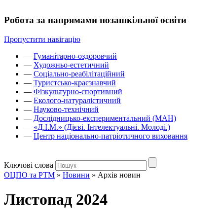
Робота за напрямами позашкільної освіти
Пропустити навігацію
—
Гуманітарно-оздоровчий
—
Художньо-естетичний
—
Соціально-реабілітаційний
—
Туристсько-краєзнавчий
—
Фізкультурно-спортивний
—
Еколого-натуралістичний
—
Науково-технічний
—
Дослідницько-експериментальний (МАН)
—
«Д.І.М.» (Дієві. Інтелектуальні. Молоді.)
—
Центр національно-патріотичного виховання
Ключові слова
ОЦПО та РТМ
»
Новини
»
Архів новин
Листопад 2024