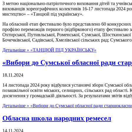
З метою національно-патріотичного виховання дітей та учнівськ
вихованців хореографічних колективів 16-17 листопада 2024 ро
мистецтво» – «Танцюй під українську».
На обласний етап фестивалю було представлено 60 конкурсних в
профілю переможців першого (відбіркового) етапу фестивалю закл
Охтирської, Путивльської, Роменської, Сумської, Шосткинської 
Бочечківської, Садівської, Хмелівської сільських рад; Сумсько
Детальніше »
«ТАНЦЮЙ ПІД УКРАЇНСЬКУ»
«Вибори до Сумської обласної ради ст
18.11.2024
14 листопада 2024 року відбулися установчі збори Сумської обл
позашкільної освіти міських, селищних, сільських рад області.
досягнення у громадській діяльності. За результатами звітів в
Детальніше »
«Вибори до Сумської обласної ради старшокласни
Обласна школа народних ремесел
14.11.2024