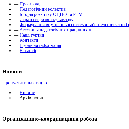
—
Про заклад
—
Педагогічний колектив
—
Історія розвитку ОЦПО та РТМ
—
Стратегія розвитку закладу
—
Формування внутрішньої системи забезпечення якості 
—
Атестація педагогічних працівників
—
Наші гуртки
—
Контакти
—
Публічна інформація
—
Вакансії
Новини
Пропустити навігацію
—
Новини
—
Архів новин
Організаційно-координаційна робота