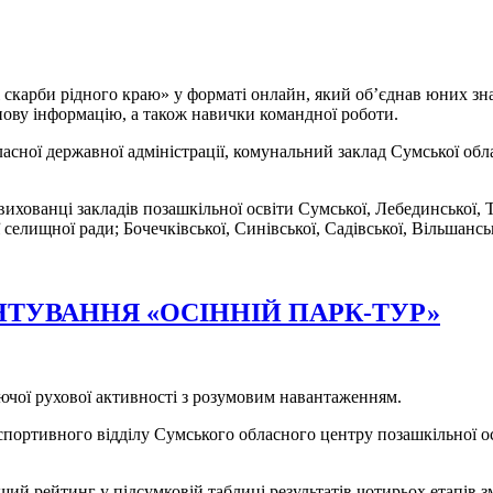
і скарби рідного краю» у форматі онлайн, який об’єднав юних зн
нову інформацію, а також навички командної роботи.
ласної державної адміністрації, комунальний заклад Сумської обл
, вихованці закладів позашкільної освіти Сумської, Лебединської,
селищної ради; Бочечківської, Синівської, Садівської, Вільшанськ
НТУВАННЯ «ОСІННІЙ ПАРК-ТУР»
ючої рухової активності з розумовим навантаженням.
спортивного відділу Сумського обласного центру позашкільної ос
й рейтинг у підсумковій таблиці результатів чотирьох етапів зм