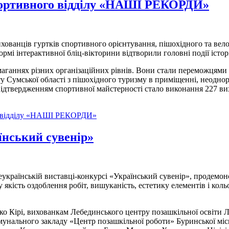
портивного відділу «НАШІ РЕКОРДИ»
ихованців гуртків спортивного орієнтування, пішохідного та вел
 інтерактивної бліц-вікторини відтворили головні події історії
аганнях різних організаційних рівнів. Вони стали переможцями 
ту Сумської області з пішохідного туризму в приміщенні, неодно
Підтвердженням спортивної майстерності стало виконання 227 ви
го відділу «НАШІ РЕКОРДИ»
їнський сувенір»
українській виставці-конкурсі «Український сувенір», продемон
у якість оздоблення робіт, вишуканість, естетику елементів і к
 Кірі, вихованкам Лебединського центру позашкільної освіти Леб
омунального закладу «Центр позашкільної роботи» Буринської мі