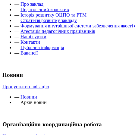
—
Про заклад
—
Педагогічний колектив
—
Історія розвитку ОЦПО та РТМ
—
Стратегія розвитку закладу
—
Формування внутрішньої системи забезпечення якості 
—
Атестація педагогічних працівників
—
Наші гуртки
—
Контакти
—
Публічна інформація
—
Вакансії
Новини
Пропустити навігацію
—
Новини
—
Архів новин
Організаційно-координаційна робота