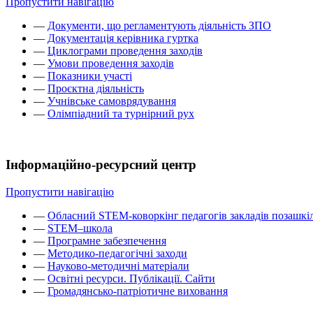
Пропустити навігацію
—
Документи, що регламентують діяльність ЗПО
—
Документація керівника гуртка
—
Циклограми проведення заходів
—
Умови проведення заходів
—
Показники участі
—
Проєктна діяльність
—
Учнівське самоврядування
—
Олімпіадний та турнірний рух
Інформаційно-ресурсний центр
Пропустити навігацію
—
Обласний STEM-коворкінг педагогів закладів позашкіл
—
STEM–школа
—
Програмне забезпечення
—
Методико-педагогічні заходи
—
Науково-методичні матеріали
—
Освітні ресурси. Публікації. Сайти
—
Громадянсько-патріотичне виховання