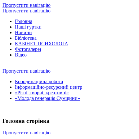
Пропустити навігацію
Пропустити навігацію
Головна
Наші гуртки
Новини
Бібліотека
КАБІНЕТ ПСИХОЛОГА
Фотогалереї
Відео
Пропустити навігацію
Координаційна робота
Інформаційно-ресурсний центр
«Різні, творчі, креативні»
«Молода генерація Сумщини»
Головна сторінка
Пропустити навігацію