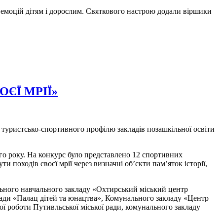
емоцій дітям і дорослим. Святкового настрою додали віршики
ЄЇ МРІЇ»
 туристсько-спортивного профілю закладів позашкільної освіти
го року. На конкурс було представлено 12 спортивних
и походів своєї мрії через визначні об’єкти пам’яток історії,
ільного навчального закладу «Охтирський міський центр
 ради «Палац дітей та юнацтва», Комунального закладу «Центр
ої роботи Путивльської міської ради, комунального закладу