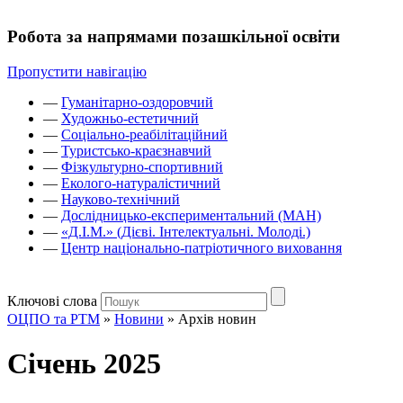
Робота за напрямами позашкільної освіти
Пропустити навігацію
—
Гуманітарно-оздоровчий
—
Художньо-естетичний
—
Соціально-реабілітаційний
—
Туристсько-краєзнавчий
—
Фізкультурно-спортивний
—
Еколого-натуралістичний
—
Науково-технічний
—
Дослідницько-експериментальний (МАН)
—
«Д.І.М.» (Дієві. Інтелектуальні. Молоді.)
—
Центр національно-патріотичного виховання
Ключові слова
ОЦПО та РТМ
»
Новини
»
Архів новин
Січень 2025