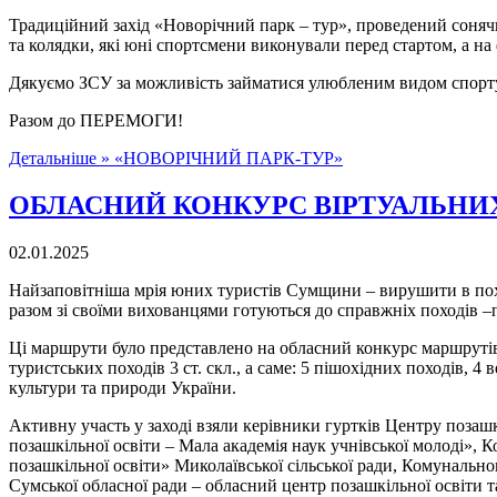
Традиційний захід «Новорічний парк – тур», проведений соня
та колядки, які юні спортсмени виконували перед стартом, а н
Дякуємо ЗСУ за можливість займатися улюбленим видом спорт
Разом до ПЕРЕМОГИ!
Детальніше »
«НОВОРІЧНИЙ ПАРК-ТУР»
ОБЛАСНИЙ КОНКУРС ВІРТУАЛЬНИХ
02.01.2025
Найзаповітніша мрія юних туристів Сумщини – вирушити в похід
разом зі своїми вихованцями готуються до справжніх походів 
Ці маршрути було представлено на обласний конкурс маршрутів
туристських походів 3 ст. скл., а саме: 5 пішохідних походів, 4
культури та природи України.
Активну участь у заході взяли керівники гуртків Центру позаш
позашкільної освіти – Мала академія наук учнівської молоді», 
позашкільної освіти» Миколаївської сільської ради, Комунальн
Сумської обласної ради – обласний центр позашкільної освіти 