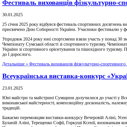
Фестиваль вихованців фізкультурно-с
30.01.2025
25 січня 2025 року відбувся фестиваль спортивних досягнень в
присвячено Дню Соборності України. Учасники фестивалю у формі
Упродовж 2024 року юні спортсмени взяли участь у понад 30 зм
Чемпіонату Сумської області зі спортивного туризму, Чемпіона
України зі спортивного орієнтування та пішохідного туризму. 
до І дорослого.
Детальніше »
Фестиваль вихованців фізкультурно-спортивно
Всеукраїнська виставка-конкурс «Укра
23.01.2025
Юні майстри та майстрині Сумщини долучилися до участі у Все
виконавської майстерності, композиційну досконалість, належн
традицій.
Бажаємо переможцям виставки-конкурсу Вечеровій Аліні, Усенко
Буланій Аліні, Терещенко Софії, Горкуші Ксенії, вихованкам к