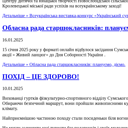
Центру дитячої та юнацької творчості Новослобідської сільськ
Кролевецької міської ради успіхів на всеукраїнському заході!
Детальніше »
Всеукраїнська виставка-конкурс «Український су
Обласна рада старшокласників: плануєм
16.01.2025
15 січня 2025 року у форматі онлайн відбулося засідання Сумсь
акції « Живий ланцюг» до Дня Соборності України .
Детальніше »
Обласна рада старшокласників: плануємо, діємо.
ПОХІД – ЦЕ ЗДОРОВО!
10.01.2025
Вихованці гуртків фізкультурно-спортивного відділу Сумського
Обираючи безпечний маршрут, вони пройшли живописними куточк
клімату.
Найприємнішою частиною походу стали посиденьки біля вогнищ
Не могли залишити юні туристи без подарунків і своїх молодших