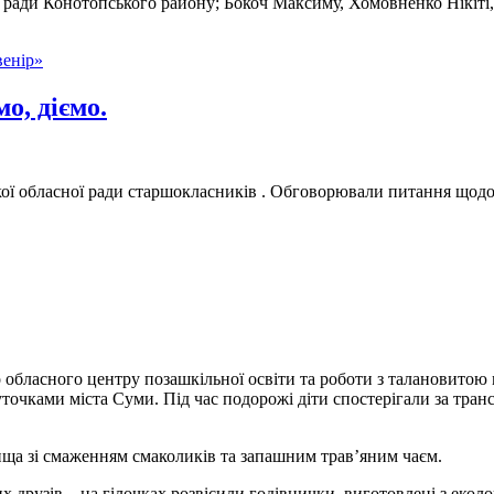
ої ради Конотопського району; Бокоч Максиму, Хомовненко Нікіт
венір»
о, діємо.
кої обласної ради старшокласників . Обговорювали питання щодо 
 обласного центру позашкільної освіти та роботи з талановитою
ами міста Суми. Під час подорожі діти спостерігали за трансфо
а зі смаженням смаколиків та запашним трав’яним чаєм.
 друзів – на гілочках розвісили годівнички, виготовлені з еколо