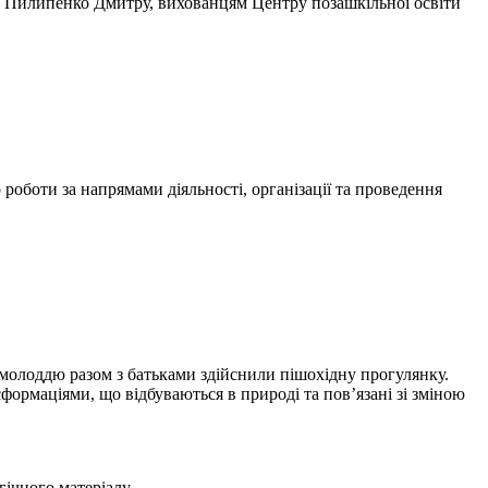
і, Пилипенко Дмитру, вихованцям Центру позашкільної освіти
роботи за напрямами діяльності, організації та проведення
 молоддю разом з батьками здійснили пішохідну прогулянку.
рмаціями, що відбуваються в природі та пов’язані зі зміною
гічного матеріалу.