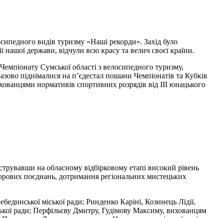
осипедного видів туризму «Наші рекорди». Захід було
 нашої держави, відчули всю красу та велич своєї країни.
Чемпіонату Сумської області з велосипедного туризму,
разово піднімалися на п’єдестал пошани Чемпіонатів та Кубків
хованцями нормативів спортивних розрядів від ІІІ юнацького
струвавши на обласному відбірковому етапі високий рівень
ольорових поєднань, дотримання регіональних мистецьких
единської міської ради; Ринденко Каріні, Козинець Лідії,
ської ради; Перфільєву Дмитру, Гудімову Максиму, вихованцям