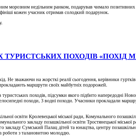
чним морозним недільним ранком, подарував чимало позитивних 
а фініші кожен учасник отримав солодкий подарунок.
у.
 ТУРИСТСЬКИХ ПОХОДІВ «ПОХІД МО
. Не зважаючи на жорсткі реалії сьогодення, керівники гуртків
–прокладають маршрути своїх майбутніх подорожей.
 туристських походів, підсумки якого підбито напередодні Ново
 велосипедні походи, 3 водні походи. Учасники прокладали маршрут
кільної освіти Кролевецької міської ради, Комунального позашк
Комунального закладу позашкільної освіти Тростянецької міської
ого закладу Сумський Палац дітей та юнацтва, центру позашкільн
та роботи з талановитою молоддю.