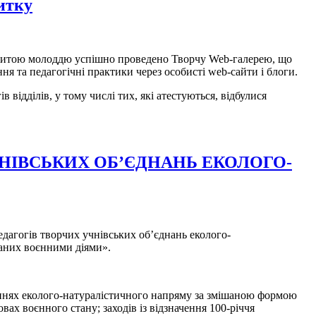
итку
новитою молоддю успішно проведено Творчу Web-галерею, що
ня та педагогічні практики через особисті web-сайти і блоги.
 відділів, у тому числі тих, які атестуються, відбулися
НІВСЬКИХ ОБ’ЄДНАНЬ ЕКОЛОГО-
едагогів творчих учнівських об’єднань еколого-
каних воєнними діями».
аннях еколого-натуралістичного напряму за змішаною формою
ах воєнного стану; заходів із відзначення 100-річчя