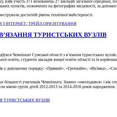
оку, взяв участь 371 вихованець 27 закладів загальної середньої,
них пунктів, позначених на фотографіях місцевості, за допомог
стрували достатній рівень технічної майстерності.
М З ІНТЕРНЕТ- ТРЕЙЛ-ОРІЄНТУВАННЯ
В’ЯЗАННЯ ТУРИСТСЬКИХ ВУЗЛІВ
увся Чемпіонат Сумської області з в’язання туристських вузлів.
ої освіти, студенти закладів вищої освіти області та їх керівник
узлів у довільному порядку: «Прямий», «Грепвайн», «Вісімка», 
и більшості учасників Чемпіонату. Значно «омолодився» і вік спор
и вікові групи дітей 2012-2013 та 2014-2016 років народження. 
Я ТУРИСТСЬКИХ ВУЗЛІВ