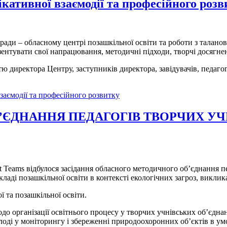
кативної взаємодії та професійного розв
 ради – обласному центрі позашкільної освіти та роботи з тала
зентувати свої напрацювання, методичні підходи, творчі досягнен
 директора Центру, заступників директора, завідувачів, педагогів
заємодії та професійного розвитку
ЄДНАННЯ ПЕДАГОГІВ ТВОРЧИХ УЧ
t Teams відбулося засідання обласного методичного об’єднання п
кладі позашкільної освіти в контексті екологічних загроз, викли
ї та позашкільної освіти.
о організації освітнього процесу у творчих учнівських об’єдн
оді у моніторингу і збереженні природоохоронних об’єктів в умов