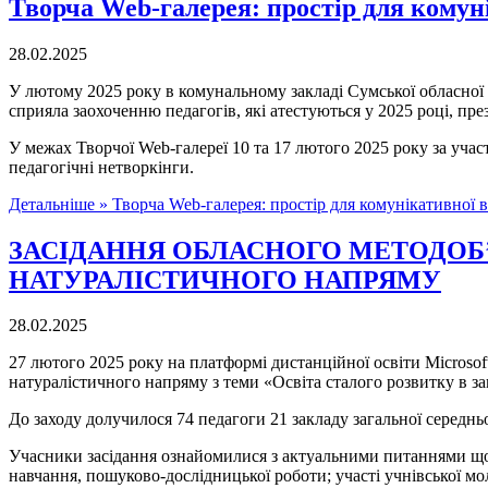
Творча Web-галерея: простір для комуні
28.02.2025
У лютому 2025 року в комунальному закладі Сумської обласної
сприяла заохоченню педагогів, які атестуються у 2025 році, пре
У межах Творчої Web-галереї 10 та 17 лютого 2025 року за участю
педагогічні нетворкінги.
Детальніше »
Творча Web-галерея: простір для комунікативної в
ЗАСІДАННЯ ОБЛАСНОГО МЕТОДОБ’
НАТУРАЛІСТИЧНОГО НАПРЯМУ
28.02.2025
27 лютого 2025 року на платформі дистанційної освіти Microsof
натуралістичного напряму з теми «Освіта сталого розвитку в за
До заходу долучилося 74 педагоги 21 закладу загальної середньо
Учасники засідання ознайомилися з актуальними питаннями щод
навчання, пошуково-дослідницької роботи; участі учнівської мол