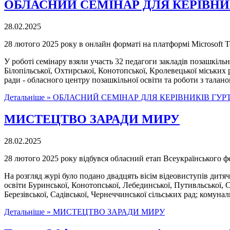
ОБЛАСНИЙ СЕМІНАР ДЛЯ КЕРІВНИ
28.02.2025
28 лютого 2025 року в онлайн форматі на платформі Microsoft T
У роботі семінару взяли участь 32 педагоги закладів позашкільн
Білопільської, Охтирської, Конотопської, Кролевецької міських
ради - обласного центру позашкільної освіти та роботи з тала
Детальніше »
ОБЛАСНИЙ СЕМІНАР ДЛЯ КЕРІВНИКІВ ГУ
МИСТЕЦТВО ЗАРАДИ МИРУ
28.02.2025
28 лютого 2025 року відбувся обласний етап Всеукраїнського ф
На розгляд журі було подано двадцять вісім відеовиступів дитяч
освіти Буринської, Конотопської, Лебединської, Путивльської, 
Березівської, Садівської, Чернеччинської сільських рад; комун
Детальніше »
МИСТЕЦТВО ЗАРАДИ МИРУ