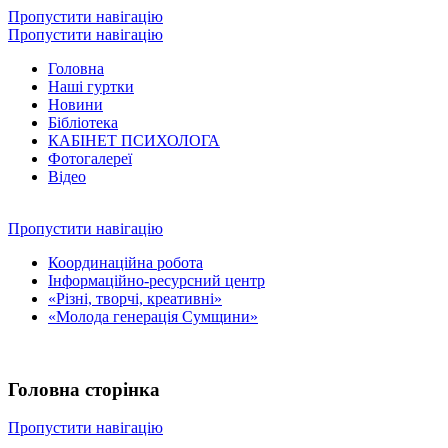
Пропустити навігацію
Пропустити навігацію
Головна
Наші гуртки
Новини
Бібліотека
КАБІНЕТ ПСИХОЛОГА
Фотогалереї
Відео
Пропустити навігацію
Координаційна робота
Інформаційно-ресурсний центр
«Різні, творчі, креативні»
«Молода генерація Сумщини»
Головна сторінка
Пропустити навігацію