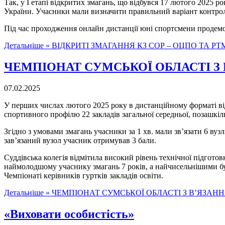
Так, у І етапі відкритих змагань, що відбувся 17 лютого 2025 р
України. Учасники мали визначити правильний варіант контроль
Під час проходження онлайн дистанції юні спортсмени продемон
Детальніше »
ВІДКРИТІ ЗМАГАННЯ КЗ СОР – ОЦПО ТА РТ
ЧЕМПІОНАТ СУМСЬКОЇ ОБЛАСТІ З 
07.02.2025
У перших числах лютого 2025 року в дистанційному форматі відб
спортивного профілю 22 закладів загальної середньої, позашкільн
Згідно з умовами змагань учасники за 1 хв. мали зв’язати 6 в
зав’язаний вузол учасник отримував 3 бали.
Суддівська колегія відмітила високий рівень технічної підготовк
наймолодшому учаснику змагань 7 років, а найчисельнішими бул
Чемпіонаті керівників гуртків закладів освіти.
Детальніше »
ЧЕМПІОНАТ СУМСЬКОЇ ОБЛАСТІ З В’ЯЗАНН
«Виховати особистість»