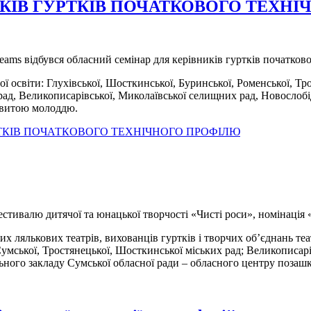
КІВ ГУРТКІВ ПОЧАТКОВОГО ТЕХН
eams відбувся обласний семінар для керівників гуртків початков
ої освіти: Глухівської, Шосткинської, Буринської, Роменської, Тр
 рад, Великописарівської, Миколаївської селищних рад, Новослобі
новитою молоддю.
РТКІВ ПОЧАТКОВОГО ТЕХНІЧНОГО ПРОФІЛЮ
естивалю дитячої та юнацької творчості «Чисті роси», номінація
их лялькових театрів, вихованців гуртків і творчих об’єднань те
Сумської, Тростянецької, Шосткинської міських рад; Великописарі
ального закладу Сумської обласної ради – обласного центру позаш