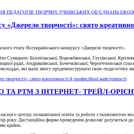
Я ПЕДАГОГІВ ТВОРЧИХ УЧНІВСЬКИХ ОБ’ЄДНАНЬ ЕКО
у «Джерело творчості»: свято креативно
асного етапу Всеукраїнського конкурсу «Джерело творчості».
віти Сумщини: Білопільської, Ворожбянської, Глухівської, Кролеве
ищної ради, Андріяшівської, Бочечківської, Чернеччинської сільс
 молоддю, які мали змогу продемонструвати свою педагогічну май
 творчості»: свято креативності й професійної майстерності
О ТА РТМ З ІНТЕРНЕТ- ТРЕЙЛ-ОРІ
ласного центру позашкільної освіти та роботи з талановитою мол
 пір року. Дистанційна форма проведення дозволяє долучиться до
ами країни.