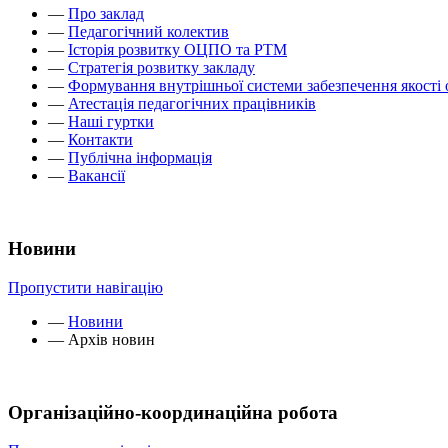
—
Про заклад
—
Педагогічний колектив
—
Історія розвитку ОЦПО та РТМ
—
Стратегія розвитку закладу
—
Формування внутрішньої системи забезпечення якості 
—
Атестація педагогічних працівників
—
Наші гуртки
—
Контакти
—
Публічна інформація
—
Вакансії
Новини
Пропустити навігацію
—
Новини
—
Архів новин
Організаційно-координаційна робота