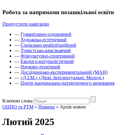
Робота за напрямами позашкільної освіти
Пропустити навігацію
—
Гуманітарно-оздоровчий
—
Художньо-естетичний
—
Соціально-реабілітаційний
—
Туристсько-краєзнавчий
—
Фізкультурно-спортивний
—
Еколого-натуралістичний
—
Науково-технічний
—
Дослідницько-експериментальний (МАН)
—
«Д.І.М.» (Дієві. Інтелектуальні. Молоді.)
—
Центр національно-патріотичного виховання
Ключові слова
ОЦПО та РТМ
»
Новини
»
Архів новин
Лютий 2025