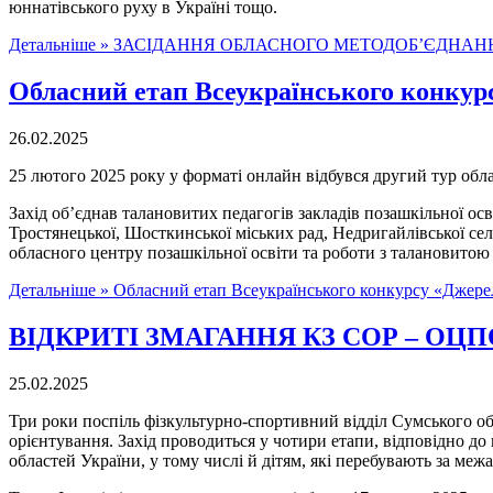
юннатівського руху в Україні тощо.
Детальніше »
ЗАСІДАННЯ ОБЛАСНОГО МЕТОДОБ’ЄДНАНН
Обласний етап Всеукраїнського конкурс
26.02.2025
25 лютого 2025 року у форматі онлайн відбувся другий тур обл
Захід об’єднав талановитих педагогів закладів позашкільної ос
Тростянецької, Шосткинської міських рад, Недригайлівської сел
обласного центру позашкільної освіти та роботи з талановитою
Детальніше »
Обласний етап Всеукраїнського конкурсу «Джерело
ВІДКРИТІ ЗМАГАННЯ КЗ СОР – ОЦП
25.02.2025
Три роки поспіль фізкультурно-спортивний відділ Сумського об
орієнтування. Захід проводиться у чотири етапи, відповідно до
областей України, у тому числі й дітям, які перебувають за меж