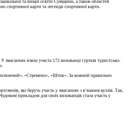
 позашкільної та вищої освіти Сумщини, а також областей
ою спортивної карти та легенди спортивної карти.
 У змаганнях взяли участь 172 вихованці гуртків туристсько-
и.
«Схоплюючий», «Стремено», «Штик». За кожний правильно
тсменів, які беруть участь у змаганнях з в’язання вузлів. Так,
Чудовим прикладом для своїх вихованців стала участь у