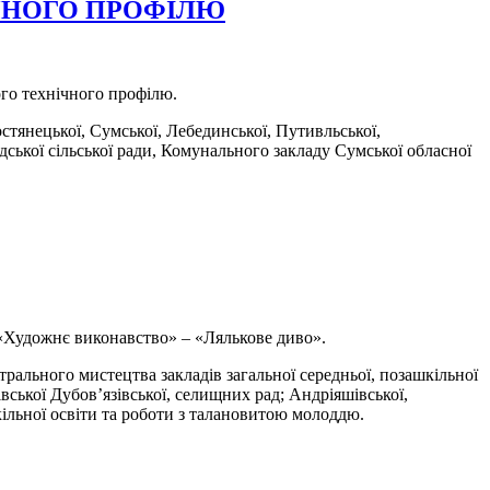
ІЧНОГО ПРОФІЛЮ
ого технічного профілю.
остянецької, Сумської, Лебединської, Путивльської,
дської сільської ради, Комунального закладу Сумської обласної
 «Художнє виконавство» – «Лялькове диво».
атрального мистецтва закладів загальної середньої, позашкільної
вської Дубов’язівської, селищних рад; Андріяшівської,
кільної освіти та роботи з талановитою молоддю.