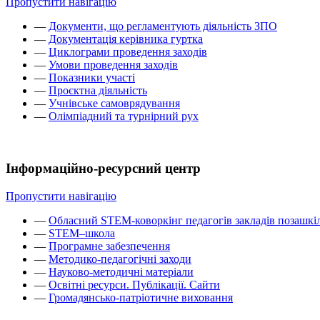
Пропустити навігацію
—
Документи, що регламентують діяльність ЗПО
—
Документація керівника гуртка
—
Циклограми проведення заходів
—
Умови проведення заходів
—
Показники участі
—
Проєктна діяльність
—
Учнівське самоврядування
—
Олімпіадний та турнірний рух
Інформаційно-ресурсний центр
Пропустити навігацію
—
Обласний STEM-коворкінг педагогів закладів позашкіл
—
STEM–школа
—
Програмне забезпечення
—
Методико-педагогічні заходи
—
Науково-методичні матеріали
—
Освітні ресурси. Публікації. Сайти
—
Громадянсько-патріотичне виховання