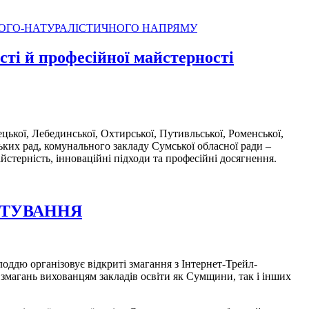
ЛОГО-НАТУРАЛІСТИЧНОГО НАПРЯМУ
сті й професійної майстерності
цької, Лебединської, Охтирської, Путивльської, Роменської,
ьких рад, комунального закладу Сумської обласної ради –
стерність, інноваційні підходи та професійні досягнення.
ЄНТУВАННЯ
оддю організовує відкриті змагання з Інтернет-Трейл-
 змагань вихованцям закладів освіти як Сумщини, так і інших