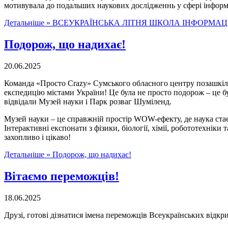
мотивувала до подальших наукових дослідженнь у сфері інформ
Детальніше »
ВСЕУКРАЇНСЬКА ЛІТНЯ ШКОЛА ІНФОРМАЦІ
Подорож, що надихає!
20.06.2025
Команда «Просто Crazy» Сумського обласного центру позашкіль
експедицію містами України! Це була не просто подорож – це б
відвідали Музей науки і Парк розваг Шуміленд.
Музей науки – це справжній простір WOW-ефекту, де наука стає
Інтерактивні експонати з фізики, біології, хімії, робототехнік
захопливо і цікаво!
Детальніше »
Подорож, що надихає!
Вітаємо переможців!
18.06.2025
Друзі, готові дізнатися імена переможців Всеукраїнських відкр