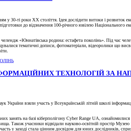
ням у 30-ті роки ХХ століття. Ідея дослідити витоки і розвиток е
підготовки до відзначення 100-річного ювілею Національного еко
челендж «Юннатівська родина: естафета поколінь». Під час челен
іщувалися тематичні дописи, фотоматеріали, відеоролики що висв
іти.
ОЛІНЬ
ФОРМАЦІЙНИХ ТЕХНОЛОГІЙ ЗА НА
наук України взяли участь у Всеукраїнській літній школі інформа
них занять на базі кіберполігону Cyber Range UA, ознайомилися
вища. Також учасники відвідали науково-освітній простір Музе
асть у заході стала цінним досвідом для юних дослідників, сприял