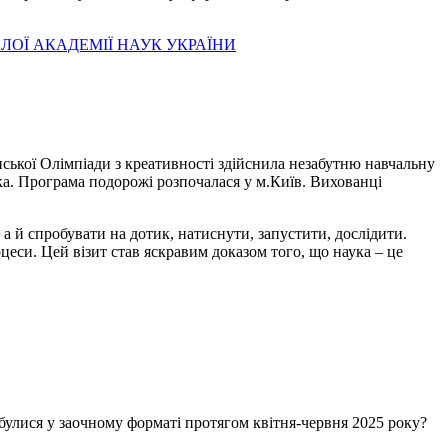
ЛОЇ АКАДЕМІЇ НАУК УКРАЇНИ
ської Олімпіади з креативності здійснила незабутню навчальну
ка. Програма подорожі розпочалася у м.Київ. Вихованці
а й спробувати на дотик, натиснути, запустити, дослідити.
оцеси. Цей візит став яскравим доказом того, що наука – це
ідбулися у заочному форматі протягом квітня-червня 2025 року?