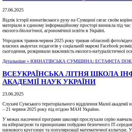
27.06.2025
Відлік історії юннатівського руху на Сумщині сягає своїм корін
матеріали в єдиному інформаційному просторі виникла під час 
еколого-біологічної, агрономічної освіти в Україні.
Упродовж травня-червня 2025 року тривав обласний фото/відео 
власних акаунтах педагогів у соціальній марежі Facebook розм
сьогодення, розкривали важливість еколого-натуралістичної осв
Детальніше »
ЮННАТІВСЬКА СУМЩИНА: ЕСТАФЕТА ПОК
ВСЕУКРАЇНСЬКА ЛІТНЯ ШКОЛА ІН
АКАДЕМІЇ НАУК УКРАЇНИ
23.06.2025
Слухачі Сумського територіального відділення Малої академії 
– 21 червня 2025 року під егідою МАН України.
У межах насиченої програми школярі прослухали серію навчаль
на кіберзагрози та принципами побудови безпечного ІТ-середо
наукового кругозору та популяризації математичної культури. Уч