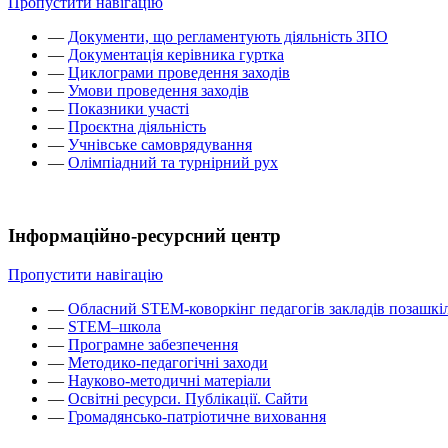
Пропустити навігацію
—
Документи, що регламентують діяльність ЗПО
—
Документація керівника гуртка
—
Циклограми проведення заходів
—
Умови проведення заходів
—
Показники участі
—
Проєктна діяльність
—
Учнівське самоврядування
—
Олімпіадний та турнірний рух
Інформаційно-ресурсний центр
Пропустити навігацію
—
Обласний STEM-коворкінг педагогів закладів позашкіл
—
STEM–школа
—
Програмне забезпечення
—
Методико-педагогічні заходи
—
Науково-методичні матеріали
—
Освітні ресурси. Публікації. Сайти
—
Громадянсько-патріотичне виховання