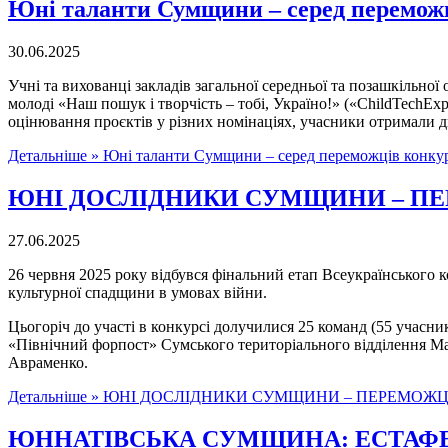
Юні таланти Сумщини – серед переможці
30.06.2025
Учні та вихованці закладів загальної середньої та позашкільної
молоді «Наш пошук і творчість – тобі, Україно!» («ChildTechE
оцінювання проєктів у різних номінаціях, учасники отримали дипл
Детальніше »
Юні таланти Сумщини – серед переможців конкурс
ЮНІ ДОСЛІДНИКИ СУМЩИНИ – ПЕ
27.06.2025
26 червня 2025 року відбувся фінальний етап Всеукраїнського 
культурної спадщини в умовах війни.
Цьогоріч до участі в конкурсі долучилися 25 команд (55 учасни
«Північний форпост» Сумського територіального відділення Мал
Авраменко.
Детальніше »
ЮНІ ДОСЛІДНИКИ СУМЩИНИ – ПЕРЕМОЖЦІ
ЮННАТІВСЬКА СУМЩИНА: ЕСТАФЕ