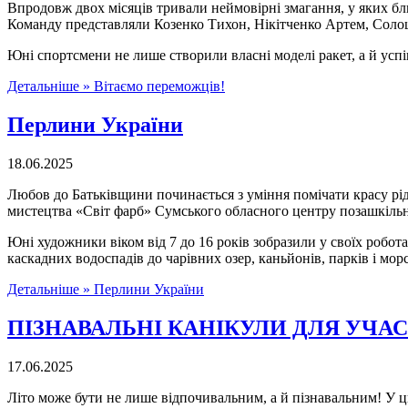
Впродовж двох місяців тривали неймовірні змагання, у яких бли
Команду представляли Козенко Тихон, Нікітченко Артем, Соло
Юні спортсмени не лише створили власні моделі ракет, а й успіш
Детальніше »
Вітаємо переможців!
Перлини України
18.06.2025
Любов до Батьківщини починається з уміння помічати красу рідно
мистецтва «Світ фарб» Сумського обласного центру позашкільн
Юні художники віком від 7 до 16 років зобразили у своїх робота
каскадних водоспадів до чарівних озер, каньйонів, парків і мо
Детальніше »
Перлини України
ПІЗНАВАЛЬНІ КАНІКУЛИ ДЛЯ УЧА
17.06.2025
Літо може бути не лише відпочивальним, а й пізнавальним! У ц