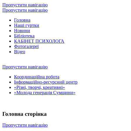
Пропустити навігацію
Пропустити навігацію
Головна
Наші гуртки
Новини
Бібліотека
КАБІНЕТ ПСИХОЛОГА
Фотогалереї
Відео
Пропустити навігацію
Координаційна робота
Інформаційно-ресурсний центр
«Різні, творчі, креативні»
«Молода генерація Сумщини»
Головна сторінка
Пропустити навігацію