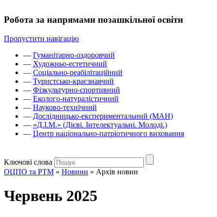
Робота за напрямами позашкільної освіти
Пропустити навігацію
—
Гуманітарно-оздоровчий
—
Художньо-естетичний
—
Соціально-реабілітаційний
—
Туристсько-краєзнавчий
—
Фізкультурно-спортивний
—
Еколого-натуралістичний
—
Науково-технічний
—
Дослідницько-експериментальний (МАН)
—
«Д.І.М.» (Дієві. Інтелектуальні. Молоді.)
—
Центр національно-патріотичного виховання
Ключові слова
ОЦПО та РТМ
»
Новини
»
Архів новин
Червень 2025