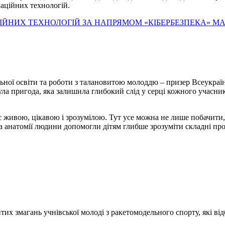
аційних технологій.
ЙНИХ ТЕХНОЛОГІЙ ЗА НАПРЯМОМ «КІБЕРБЕЗПЕКА» МА
ної освіти та роботи з талановитою молоддю – призер Всеукраїн
ула пригода, яка залишила глибокий слід у серці кожного учасни
 живою, цікавою і зрозумілою. Тут усе можна не лише побачити, 
и та анатомії людини допомогли дітям глибше зрозуміти складні пр
итих змагань учнівської молоді з ракетомодельного спорту, які в