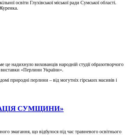
ьної освіти Глухівської міської ради Сумської області.
 Журенка.
аме це надихнуло вихованців народній студії образотворчого
ї виставки «Перлини України».
домі природні перлини – від могутніх гірських масивів і
РАЦІЯ СУМЩИНИ»
ого змагання, що відбулося під час травневого освітнього