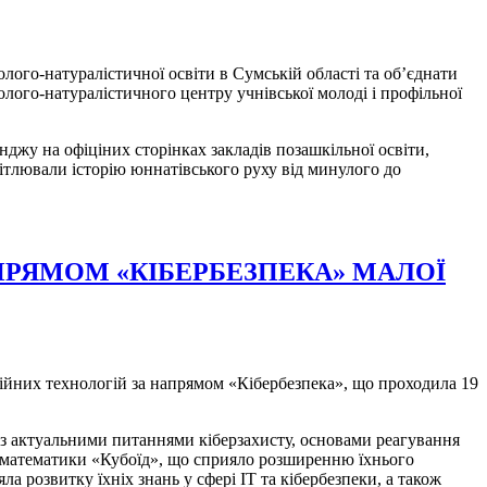
колого-натуралістичної освіти в Сумській області та об’єднати
лого-натуралістичного центру учнівської молоді і профільної
джу на офіціних сторінках закладів позашкільної освіти,
ітлювали історію юннатівського руху від минулого до
ПРЯМОМ «КІБЕРБЕЗПЕКА» МАЛОЇ
ційних технологій за напрямом «Кібербезпека», що проходила 19
 з актуальними питаннями кіберзахисту, основами реагування
ю математики «Кубоїд», що сприяло розширенню їхнього
а розвитку їхніх знань у сфері ІТ та кібербезпеки, а також