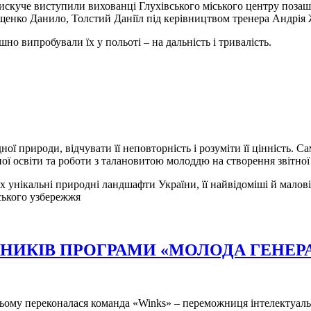
скуче виступили вихованці Глухівського міського центру позашкіл
щенко Данило, Толстий Даніїл під керівництвом тренера Андрія
но випробували їх у польоті – на дальність і тривалість.
ї природи, відчувати її неповторність і розуміти її цінність. С
ої освіти та роботи з талановитою молоддю на створення звітно
х унікальні природні ландшафти України, її найвідоміші й малові
рського узбережжя
СНИКІВ ПРОГРАМИ «МОЛОДА ГЕНЕ
ьому переконалася команда «Winks» – переможниця інтелектуальн