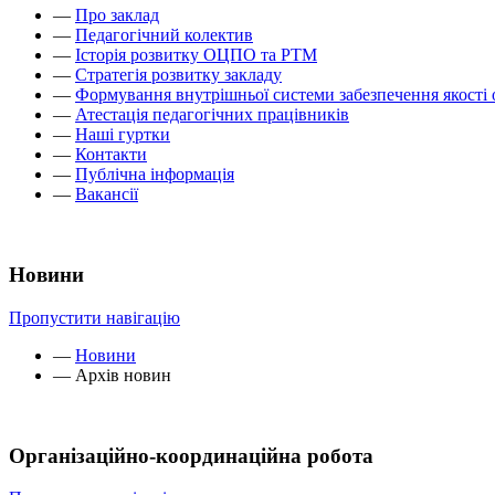
—
Про заклад
—
Педагогічний колектив
—
Історія розвитку ОЦПО та РТМ
—
Стратегія розвитку закладу
—
Формування внутрішньої системи забезпечення якості 
—
Атестація педагогічних працівників
—
Наші гуртки
—
Контакти
—
Публічна інформація
—
Вакансії
Новини
Пропустити навігацію
—
Новини
—
Архів новин
Організаційно-координаційна робота