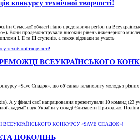
в конкурсу технічної творчості!
 освіти Сумської області гідно представили регіон на Всеукраїнськ
хpo»). Вони продемонстрували високий рівень інженерного мислен
оми І, ІІ та ІІІ ступенів, а також відзнаки за участь.
у технічної творчості!
РЕМОЖЦІ ВСЕУКРАЇНСЬКОГО КОНКУ
конкурсу «Save Спадок», що об’єднав талановиту молодь з різни
ків). А у фіналі свої напрацювання презентували 10 команд (23 
ої академії наук України у складі Єлизавети Приходько, Поліни
 ВСЕУКРАЇНСЬКОГО КОНКУРСУ «SAVE СПАДОК»!
ТА ПОКОЛІНЬ