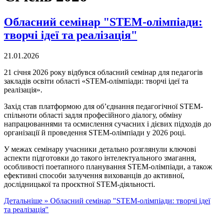
Обласний семінар "STEM-олімпіади:
творчі ідеї та реалізація"
21.01.2026
21 січня 2026 року відбувся обласний семінар для педагогів
закладів освіти області «STEM-олімпіади: творчі ідеї та
реалізація».
Захід став платформою для об’єднання педагогічної STEM-
спільноти області задля професійного діалогу, обміну
напрацюваннями та осмислення сучасних і дієвих підходів до
організації й проведення STEM-олімпіади у 2026 році.
У межах семінару учасники детально розглянули ключові
аспекти підготовки до такого інтелектуального змагання,
особливості поетапного планування STEM-олімпіади, а також
ефективні способи залучення вихованців до активної,
дослідницької та проєктної STEM-діяльності.
Детальніше »
Обласний семінар "STEM-олімпіади: творчі ідеї
та реалізація"