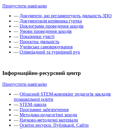
Пропустити навігацію
—
Документи, що регламентують діяльність ЗПО
—
Документація керівника гуртка
—
Циклограми проведення заходів
—
Умови проведення заходів
—
Показники участі
—
Проєктна діяльність
—
Учнівське самоврядування
—
Олімпіадний та турнірний рух
Інформаційно-ресурсний центр
Пропустити навігацію
—
Обласний STEM-коворкінг педагогів закладів
позашкільної освіти
—
STEM–школа
—
Програмне забезпечення
—
Методико-педагогічні заходи
—
Науково-методичні матеріали
—
Освітні ресурси. Публікації. Сайти