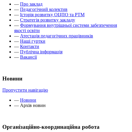
—
Про заклад
—
Педагогічний колектив
—
Історія розвитку ОЦПО та РТМ
—
Стратегія розвитку закладу
—
Формування внутрішньої системи забезпечення
якості освіти
—
Атестація педагогічних працівників
—
Наші гуртки
—
Контакти
—
Публічна інформація
—
Вакансії
Новини
Пропустити навігацію
—
Новини
—
Архів новин
Організаційно-координаційна робота