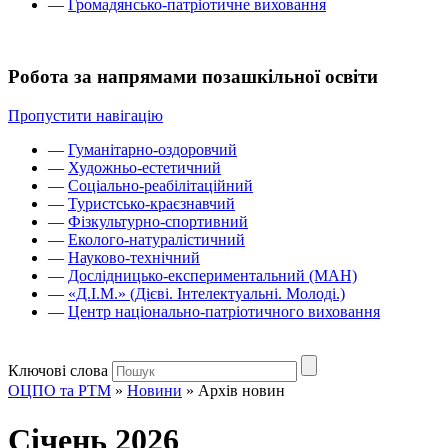
—
Громадянсько-патріотичне виховання
Робота за напрямами позашкільної освіти
Пропустити навігацію
—
Гуманітарно-оздоровчий
—
Художньо-естетичний
—
Соціально-реабілітаційний
—
Туристсько-краєзнавчий
—
Фізкультурно-спортивний
—
Еколого-натуралістичний
—
Науково-технічний
—
Дослідницько-експериментальний (МАН)
—
«Д.І.М.» (Дієві. Інтелектуальні. Молоді.)
—
Центр національно-патріотичного виховання
Ключові слова
ОЦПО та РТМ
»
Новини
»
Архів новин
Січень 2026