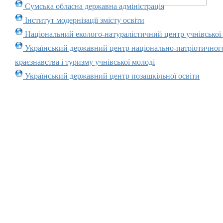
Сумська обласна державна адміністрація
Інститут модернізації змісту освіти
Національний еколого-натуралістичний центр учнівської
Український державний центр національно-патріотичног
краєзнавства і туризму учнівської молоді
Український державний центр позашкільної освіти