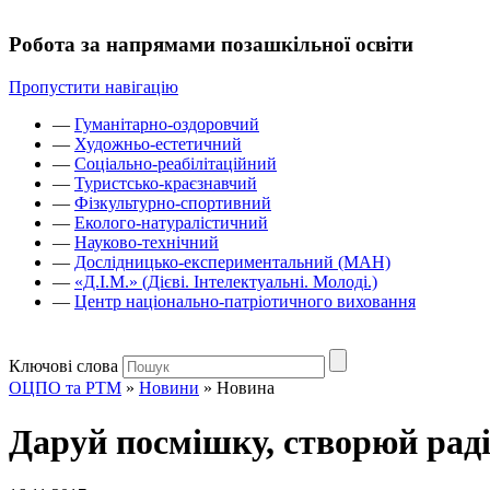
Робота за напрямами позашкільної освіти
Пропустити навігацію
—
Гуманітарно-оздоровчий
—
Художньо-естетичний
—
Соціально-реабілітаційний
—
Туристсько-краєзнавчий
—
Фізкультурно-спортивний
—
Еколого-натуралістичний
—
Науково-технічний
—
Дослідницько-експериментальний (МАН)
—
«Д.І.М.» (Дієві. Інтелектуальні. Молоді.)
—
Центр національно-патріотичного виховання
Ключові слова
ОЦПО та РТМ
»
Новини
»
Новина
Даруй посмішку, створюй рад