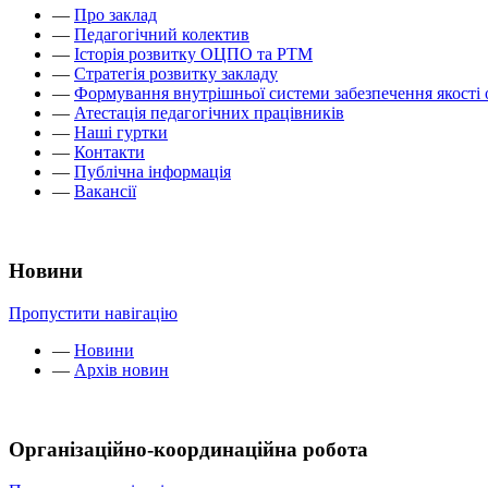
—
Про заклад
—
Педагогічний колектив
—
Історія розвитку ОЦПО та РТМ
—
Стратегія розвитку закладу
—
Формування внутрішньої системи забезпечення якості 
—
Атестація педагогічних працівників
—
Наші гуртки
—
Контакти
—
Публічна інформація
—
Вакансії
Новини
Пропустити навігацію
—
Новини
—
Архів новин
Організаційно-координаційна робота