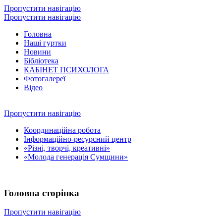
Пропустити навігацію
Пропустити навігацію
Головна
Наші гуртки
Новини
Бібліотека
КАБІНЕТ ПСИХОЛОГА
Фотогалереї
Відео
Пропустити навігацію
Координаційна робота
Інформаційно-ресурсний центр
«Різні, творчі, креативні»
«Молода генерація Сумщини»
Головна сторінка
Пропустити навігацію