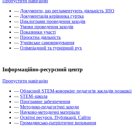
Пропустити навігацію
—
Документи, що регламентують діяльність ЗПО
—
Документація керівника гуртка
—
Циклограми проведення заходів
—
Умови проведення заходів
—
Показники участі
—
Проєктна діяльність
—
Учнівське самоврядування
—
Олімпіадний та турнірний рух
Інформаційно-ресурсний центр
Пропустити навігацію
—
Обласний STEM-коворкінг педагогів закладів позашкіл
—
STEM–школа
—
Програмне забезпечення
—
Методико-педагогічні заходи
—
Науково-методичні матеріали
—
Освітні ресурси. Публікації. Сайти
—
Громадянсько-патріотичне виховання