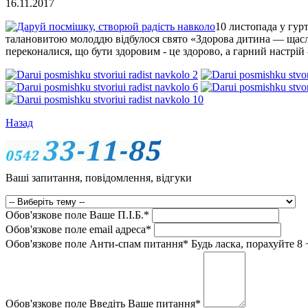
16.11.2017
10 листопада у гур
талановитою молоддю відбулося свято «Здорова дитина — щасли
переконалися, що бути здоровим - це здорово, а гарний настрій 
Назад
Ваші запитання, повідомлення, відгуки
Обов'язкове поле
Ваше П.I.Б.
*
Обов'язкове поле
email адреса
*
Обов'язкове поле
Анти-спам питання
*
Будь ласка, порахуйте 8 
Обов'язкове поле
Введіть Ваше питання
*