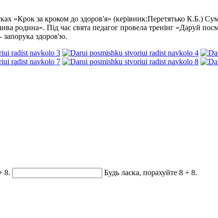
тках «Крок за кроком до здоров'я» (керівник:Перетятько К.Б.) Су
ва родина». Під час свята педагог провела тренінг «Даруй посмі
- запорука здоров'ю.
+ 8.
Будь ласка, порахуйте 8 + 8.