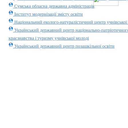
Сумська обласна державна адміністрація
Інститут модернізації змісту освіти
Національний еколого-натуралістичний центр учнівської
Український державний центр національно-патріотичног
краєзнавства і туризму учнівської молоді
Український державний центр позашкільної освіти