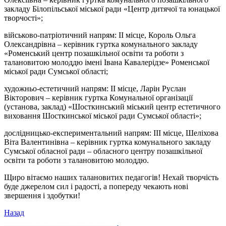
закладу Білопільської міської ради «Центр дитячої та юнацької
творчості»;
військово-патріотичний напрям: II місце, Король Ольга
Олександрівна – керівник гуртка комунального закладу
«Роменський центр позашкільної освіти та роботи з
талановитою молоддю імені Івана Кавалерідзе» Роменської
міської ради Сумської області;
художньо-естетичний напрям: II місце, Ларін Руслан
Вікторович – керівник гуртка Комунальної організації
(установа, заклад) «Шосткинський міський центр естетичного
виховання Шосткинської міської ради Сумської області»;
дослідницько-експериментальний напрям: IIІ місце, Шеліхова
Віта Валентинівна – керівник гуртка комунального закладу
Сумської обласної ради – обласного центру позашкільної
освіти та роботи з талановитою молоддю.
Щиро вітаємо наших талановитих педагогів! Нехай творчість
буде джерелом сил і радості, а попереду чекають нові
звершення і здобутки!
Назад