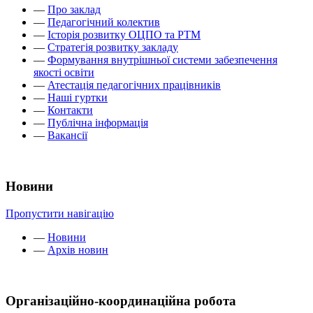
—
Про заклад
—
Педагогічний колектив
—
Історія розвитку ОЦПО та РТМ
—
Стратегія розвитку закладу
—
Формування внутрішньої системи забезпечення
якості освіти
—
Атестація педагогічних працівників
—
Наші гуртки
—
Контакти
—
Публічна інформація
—
Вакансії
Новини
Пропустити навігацію
—
Новини
—
Архів новин
Організаційно-координаційна робота