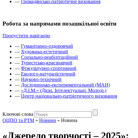
—
Громадянсько-патріотичне виховання
Робота за напрямами позашкільної освіти
Пропустити навігацію
—
Гуманітарно-оздоровчий
—
Художньо-естетичний
—
Соціально-реабілітаційний
—
Туристсько-краєзнавчий
—
Фізкультурно-спортивний
—
Еколого-натуралістичний
—
Науково-технічний
—
Дослідницько-експериментальний (МАН)
—
«Д.І.М.» (Дієві. Інтелектуальні. Молоді.)
—
Центр національно-патріотичного виховання
Ключові слова
ОЦПО та РТМ
»
Новини
»
Новина
«Джерело творчості – 2025»: