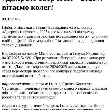
вітаємо колег!
09.07.2025
Підбито підсумки III етапу Всеукраїнського конкурсу
«Джерело творчості – 2025», що має на меті підтримку
талановитих педагогів закладів позашкільної освіти, сприяння
їхній професійній самореалізації та заохочення до подальшої
творчої діяльності.
Відповідно до наказу Міністерства освіти і науки України від
04.07.2025 № 980 «Про результати Всеукраїнського конкурсу
майстерності педагогічних працівників закладів позашкільної
освіти «Джерело творчості» 2024/2025 навчального року»
серед переможців цьогорічного конкурсу педагоги закладів
позашкільної освіти області:
науково-технічний напрям: І місце, Яценко Костянтин
Сергійович – керівник гуртка комунального закладу Сумської
обласної ради – обласного центру позашкільної освіти та
роботи з талановитою молоддю;
еколого-натуралістичний напрям: І місце, Дегтярьова Тетяна
Олексіївна – керівник гуртка комунального позашкільного