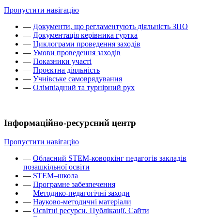
Пропустити навігацію
—
Документи, що регламентують діяльність ЗПО
—
Документація керівника гуртка
—
Циклограми проведення заходів
—
Умови проведення заходів
—
Показники участі
—
Проєктна діяльність
—
Учнівське самоврядування
—
Олімпіадний та турнірний рух
Інформаційно-ресурсний центр
Пропустити навігацію
—
Обласний STEM-коворкінг педагогів закладів
позашкільної освіти
—
STEM–школа
—
Програмне забезпечення
—
Методико-педагогічні заходи
—
Науково-методичні матеріали
—
Освітні ресурси. Публікації. Сайти