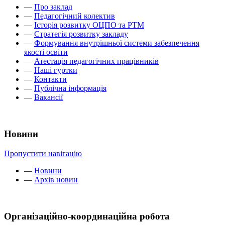
—
Про заклад
—
Педагогічний колектив
—
Історія розвитку ОЦПО та РТМ
—
Стратегія розвитку закладу
—
Формування внутрішньої системи забезпечення
якості освіти
—
Атестація педагогічних працівників
—
Наші гуртки
—
Контакти
—
Публічна інформація
—
Вакансії
Новини
Пропустити навігацію
—
Новини
—
Архів новин
Організаційно-координаційна робота