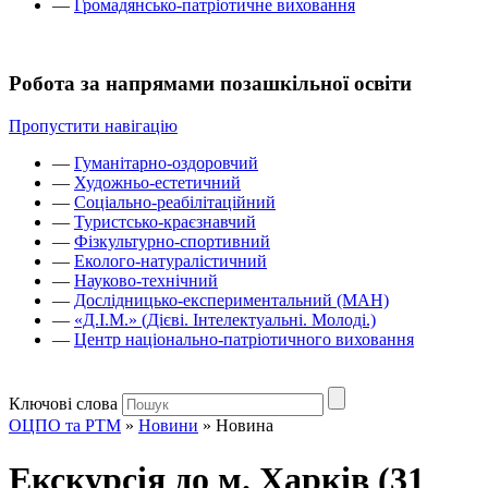
—
Громадянсько-патріотичне виховання
Робота за напрямами позашкільної освіти
Пропустити навігацію
—
Гуманітарно-оздоровчий
—
Художньо-естетичний
—
Соціально-реабілітаційний
—
Туристсько-краєзнавчий
—
Фізкультурно-спортивний
—
Еколого-натуралістичний
—
Науково-технічний
—
Дослідницько-експериментальний (МАН)
—
«Д.І.М.» (Дієві. Інтелектуальні. Молоді.)
—
Центр національно-патріотичного виховання
Ключові слова
ОЦПО та РТМ
»
Новини
»
Новина
Екскурсія до м. Харків (31