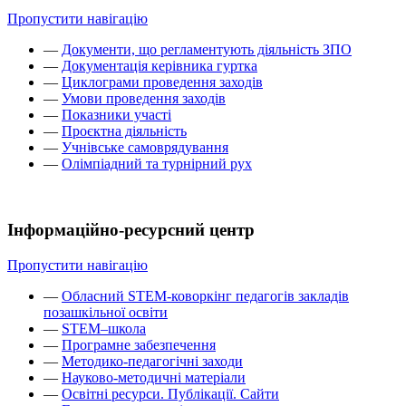
Пропустити навігацію
—
Документи, що регламентують діяльність ЗПО
—
Документація керівника гуртка
—
Циклограми проведення заходів
—
Умови проведення заходів
—
Показники участі
—
Проєктна діяльність
—
Учнівське самоврядування
—
Олімпіадний та турнірний рух
Інформаційно-ресурсний центр
Пропустити навігацію
—
Обласний STEM-коворкінг педагогів закладів
позашкільної освіти
—
STEM–школа
—
Програмне забезпечення
—
Методико-педагогічні заходи
—
Науково-методичні матеріали
—
Освітні ресурси. Публікації. Сайти