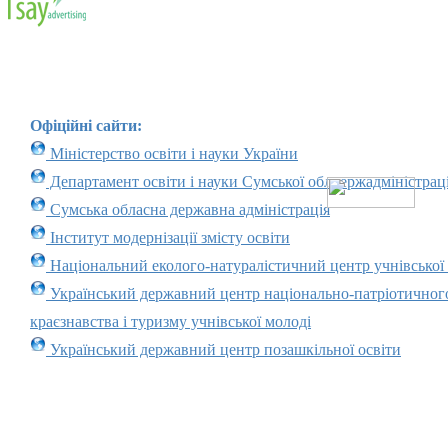
Офіційні сайти:
Міністерство освіти і науки України
Департамент освіти і науки Сумської облдержадміністраці
Сумська обласна державна адміністрація
Інститут модернізації змісту освіти
Національний еколого-натуралістичний центр учнівської
Український державний центр національно-патріотичног
краєзнавства і туризму учнівської молоді
Український державний центр позашкільної освіти