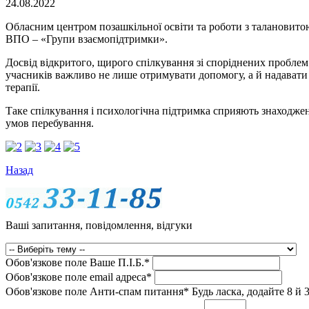
24.08.2022
Обласним центром позашкільної освіти та роботи з талановито
ВПО – «Групи взаємопідтримки».
Досвід відкритого, щирого спілкування зі споріднених проблем
учасників важливо не лише отримувати допомогу, а й надавати ї
терапії.
Таке спілкування і психологічна підтримка сприяють знаходжен
умов перебування.
Назад
Ваші запитання, повідомлення, відгуки
Обов'язкове поле
Ваше П.I.Б.
*
Обов'язкове поле
email адреса
*
Обов'язкове поле
Анти-спам питання
*
Будь ласка, додайте 8 й 3