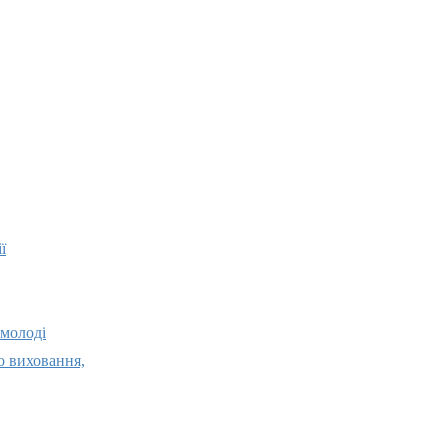
ї
 молоді
о виховання,