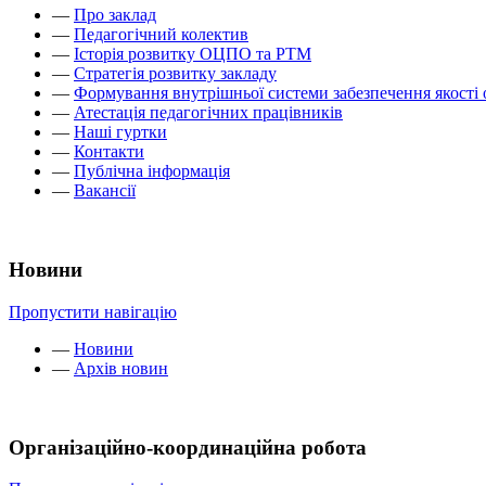
—
Про заклад
—
Педагогічний колектив
—
Історія розвитку ОЦПО та РТМ
—
Стратегія розвитку закладу
—
Формування внутрішньої системи забезпечення якості 
—
Атестація педагогічних працівників
—
Наші гуртки
—
Контакти
—
Публічна інформація
—
Вакансії
Новини
Пропустити навігацію
—
Новини
—
Архів новин
Організаційно-координаційна робота