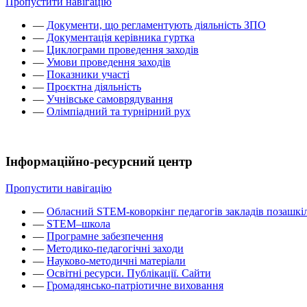
Пропустити навігацію
—
Документи, що регламентують діяльність ЗПО
—
Документація керівника гуртка
—
Циклограми проведення заходів
—
Умови проведення заходів
—
Показники участі
—
Проєктна діяльність
—
Учнівське самоврядування
—
Олімпіадний та турнірний рух
Інформаційно-ресурсний центр
Пропустити навігацію
—
Обласний STEM-коворкінг педагогів закладів позашкіл
—
STEM–школа
—
Програмне забезпечення
—
Методико-педагогічні заходи
—
Науково-методичні матеріали
—
Освітні ресурси. Публікації. Сайти
—
Громадянсько-патріотичне виховання