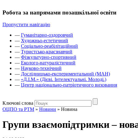
Робота за напрямами позашкільної освіти
Пропустити навігацію
—
Гуманітарно-оздоровчий
—
Художньо-естетичний
—
Соціально-реабілітаційний
—
Туристсько-краєзнавчий
—
Фізкультурно-спортивний
—
Еколого-натуралістичний
—
Науково-технічний
—
Дослідницько-експериментальний (МАН)
—
«Д.І.М.» (Дієві. Інтелектуальні. Молоді.)
—
Центр національно-патріотичного виховання
Ключові слова
ОЦПО та РТМ
»
Новини
»
Новина
Групи взаємопідтримки – нова