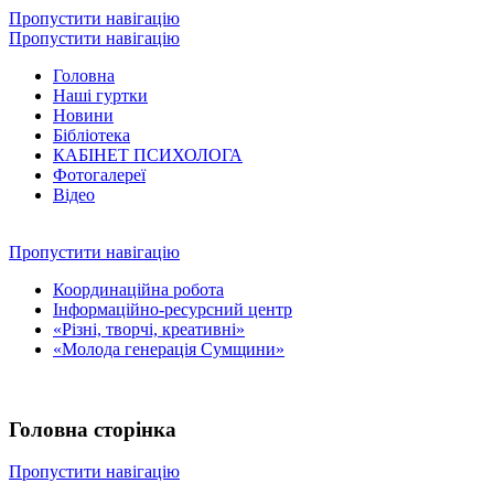
Пропустити навігацію
Пропустити навігацію
Головна
Наші гуртки
Новини
Бібліотека
КАБІНЕТ ПСИХОЛОГА
Фотогалереї
Відео
Пропустити навігацію
Координаційна робота
Інформаційно-ресурсний центр
«Різні, творчі, креативні»
«Молода генерація Сумщини»
Головна сторінка
Пропустити навігацію