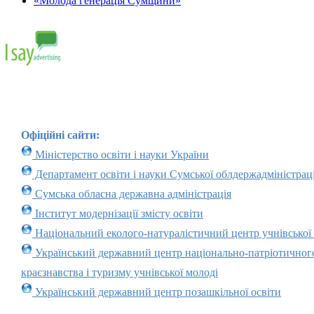
«Молода генерація Сумщини»
Офіційні сайти:
Міністерство освіти і науки України
Департамент освіти і науки Сумської облдержадміністраці
Сумська обласна державна адміністрація
Інститут модернізації змісту освіти
Національний еколого-натуралістичний центр учнівської
Український державний центр національно-патріотичног
краєзнавства і туризму учнівської молоді
Український державний центр позашкільної освіти