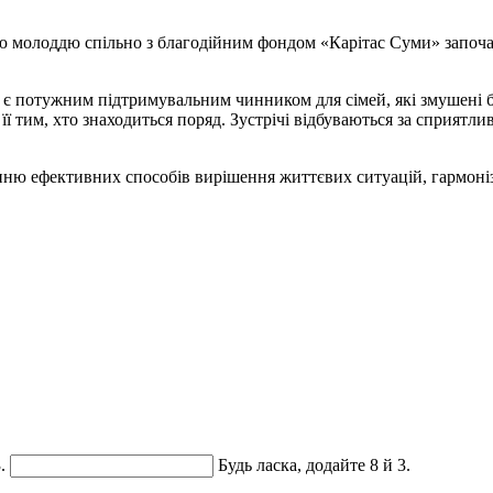
ю молоддю спільно з благодійним фондом «Карітас Суми» започат
 є потужним підтримувальним чинником для сімей, які змушені б
ї тим, хто знаходиться поряд. Зустрічі відбуваються за сприятли
ню ефективних способів вирішення життєвих ситуацій, гармонізац
.
Будь ласка, додайте 8 й 3.