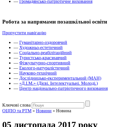
—
Громадянсько-патріотичне виховання
Робота за напрямами позашкільної освіти
Пропустити навігацію
—
Гуманітарно-оздоровчий
—
Художньо-естетичний
—
Соціально-реабілітаційний
—
Туристсько-краєзнавчий
—
Фізкультурно-спортивний
—
Еколого-натуралістичний
—
Науково-технічний
—
Дослідницько-експериментальний (МАН)
—
«Д.І.М.» (Дієві. Інтелектуальні. Молоді.)
—
Центр національно-патріотичного виховання
Ключові слова
ОЦПО та РТМ
»
Новини
»
Новина
05 листопада 2017 року