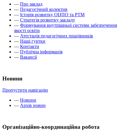
—
Про заклад
—
Педагогічний колектив
—
Історія розвитку ОЦПО та РТМ
—
Стратегія розвитку закладу
—
Формування внутрішньої системи забезпечення
якості освіти
—
Атестація педагогічних працівників
—
Наші гуртки
—
Контакти
—
Публічна інформація
—
Вакансії
Новини
Пропустити навігацію
—
Новини
—
Архів новин
Організаційно-координаційна робота