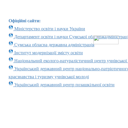
Офіційні сайти:
Міністерство освіти і науки України
Департамент освіти і науки Сумської облдержадміністраці
Сумська обласна державна адміністрація
Інститут модернізації змісту освіти
Національний еколого-натуралістичний центр учнівської
Український державний центр національно-патріотичног
краєзнавства і туризму учнівської молоді
Український державний центр позашкільної освіти