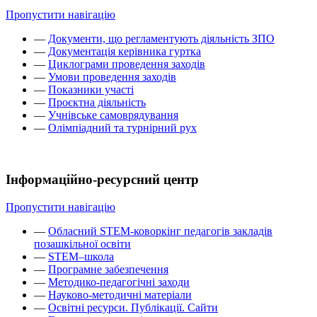
Пропустити навігацію
—
Документи, що регламентують діяльність ЗПО
—
Документація керівника гуртка
—
Циклограми проведення заходів
—
Умови проведення заходів
—
Показники участі
—
Проєктна діяльність
—
Учнівське самоврядування
—
Олімпіадний та турнірний рух
Інформаційно-ресурсний центр
Пропустити навігацію
—
Обласний STEM-коворкінг педагогів закладів
позашкільної освіти
—
STEM–школа
—
Програмне забезпечення
—
Методико-педагогічні заходи
—
Науково-методичні матеріали
—
Освітні ресурси. Публікації. Сайти