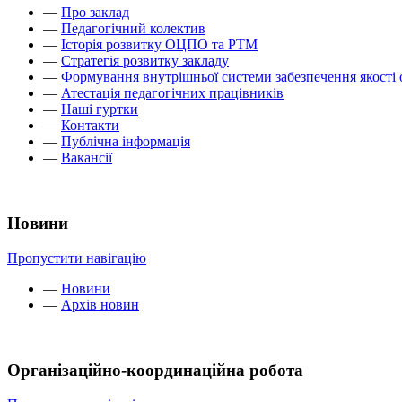
—
Про заклад
—
Педагогічний колектив
—
Історія розвитку ОЦПО та РТМ
—
Стратегія розвитку закладу
—
Формування внутрішньої системи забезпечення якості 
—
Атестація педагогічних працівників
—
Наші гуртки
—
Контакти
—
Публічна інформація
—
Вакансії
Новини
Пропустити навігацію
—
Новини
—
Архів новин
Організаційно-координаційна робота