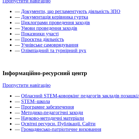
Пропустити навігацію
—
Документи, що регламентують діяльність ЗПО
—
Документація керівника гуртка
—
Циклограми проведення заходів
—
Умови проведення заходів
—
Показники участі
—
Проєктна діяльність
—
Учнівське самоврядування
—
Олімпіадний та турнірний рух
Інформаційно-ресурсний центр
Пропустити навігацію
—
Обласний STEM-коворкінг педагогів закладів позашкіл
—
STEM–школа
—
Програмне забезпечення
—
Методико-педагогічні заходи
—
Науково-методичні матеріали
—
Освітні ресурси. Публікації. Сайти
—
Громадянсько-патріотичне виховання