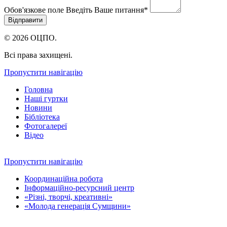
Обов'язкове поле
Введіть Ваше питання
*
© 2026 ОЦПО.
Всі права захищені.
Пропустити навігацію
Головна
Наші гуртки
Новини
Бібліотека
Фотогалереї
Відео
Пропустити навігацію
Координаційна робота
Інформаційно-ресурсний центр
«Різні, творчі, креативні»
«Молода генерація Сумщини»