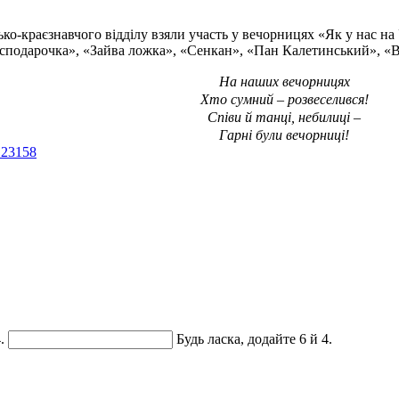
ко-краєзнавчого відділу взяли участь у вечорницях «Як у нас на У
 «Господарочка», «Зайва ложка», «Сенкан», «Пан Калетинський», 
На наших вечорницях
Хто сумний – розвеселився!
Співи й танці, небилиці –
Гарні були вечорниці!
.
Будь ласка, додайте 6 й 4.