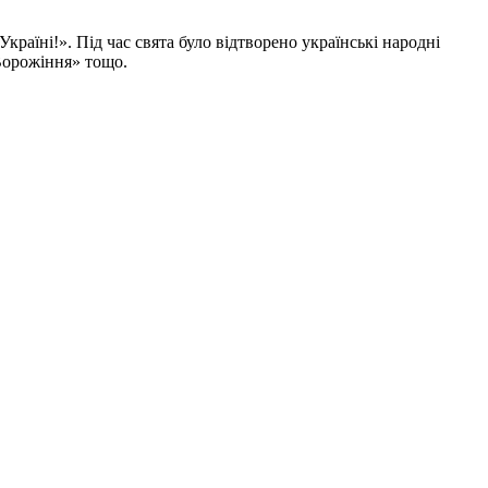
країні!». Під час свята було відтворено українські народні
«Ворожіння» тощо.