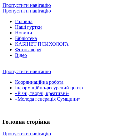
Пропустити навігацію
Пропустити навігацію
Головна
Наші гуртки
Новини
Бібліотека
КАБІНЕТ ПСИХОЛОГА
Фотогалереї
Відео
Пропустити навігацію
Координаційна робота
Інформаційно-ресурсний центр
«Різні, творчі, креативні»
«Молода генерація Сумщини»
Головна сторінка
Пропустити навігацію