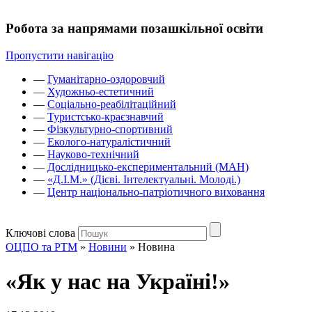
Робота за напрямами позашкільної освіти
Пропустити навігацію
—
Гуманітарно-оздоровчий
—
Художньо-естетичний
—
Соціально-реабілітаційний
—
Туристсько-краєзнавчий
—
Фізкультурно-спортивний
—
Еколого-натуралістичний
—
Науково-технічний
—
Дослідницько-експериментальний (МАН)
—
«Д.І.М.» (Дієві. Інтелектуальні. Молоді.)
—
Центр національно-патріотичного виховання
Ключові слова
ОЦПО та РТМ
»
Новини
»
Новина
«Як у нас на Україні!»