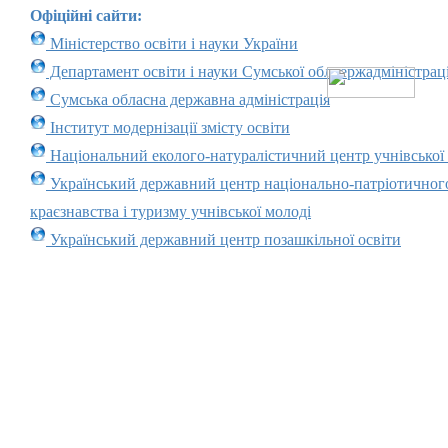
Офіційні сайти:
Міністерство освіти і науки України
Департамент освіти і науки Сумської облдержадміністраці
Сумська обласна державна адміністрація
Інститут модернізації змісту освіти
Національний еколого-натуралістичний центр учнівської
Український державний центр національно-патріотичног
краєзнавства і туризму учнівської молоді
Український державний центр позашкільної освіти