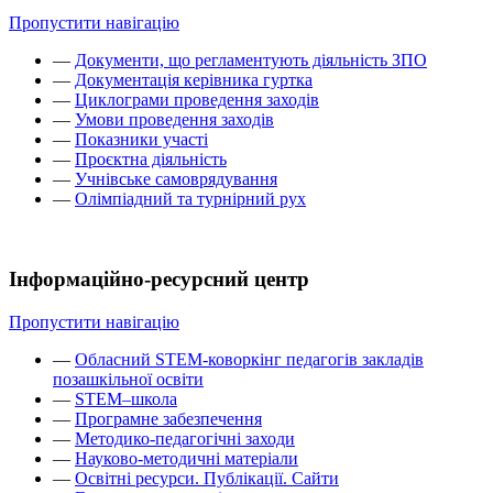
Пропустити навігацію
—
Документи, що регламентують діяльність ЗПО
—
Документація керівника гуртка
—
Циклограми проведення заходів
—
Умови проведення заходів
—
Показники участі
—
Проєктна діяльність
—
Учнівське самоврядування
—
Олімпіадний та турнірний рух
Інформаційно-ресурсний центр
Пропустити навігацію
—
Обласний STEM-коворкінг педагогів закладів
позашкільної освіти
—
STEM–школа
—
Програмне забезпечення
—
Методико-педагогічні заходи
—
Науково-методичні матеріали
—
Освітні ресурси. Публікації. Сайти