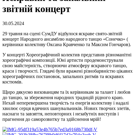
звітній концерт
30.05.2024
29 травня на сцені СумДУ відбулося яскраве свято-звітній
концерт Народного ансамблю народного танцю «Сонечко» (
керівники колективу Оксана Кравченко та Максим Гончаров).
У концерті Хореографічний колектив представив різноманітні
хореографічні композиції. Юні артисти продемонстрували
свою майстерність, створюючи атмосферу яскравого танцю,
краси і творчості. Глядачі були вражені різнобарвністю цікавих
хореографічних постановок, запальних ритмів та яскравих
костюмів.
Щиро дякуємо вихованцям та їх керівникам за талант і любов
до танцю, за збереження народних традицій рідного краю.
Нехай неперевершена творчість та енергія колективу і надалі
хвилює серця вдячних шанувальників. Нових творчих злетів,
наснаги та завзяття, неповторних і незабутніх виступів і
прагнення до саморозвитку та здійснення мрій!