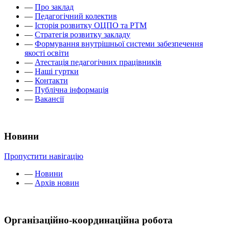
—
Про заклад
—
Педагогічний колектив
—
Історія розвитку ОЦПО та РТМ
—
Стратегія розвитку закладу
—
Формування внутрішньої системи забезпечення
якості освіти
—
Атестація педагогічних працівників
—
Наші гуртки
—
Контакти
—
Публічна інформація
—
Вакансії
Новини
Пропустити навігацію
—
Новини
—
Архів новин
Організаційно-координаційна робота