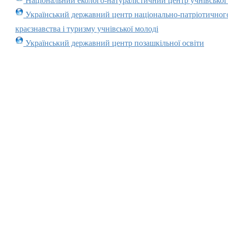
Національний еколого-натуралістичний центр учнівської
Український державний центр національно-патріотичног
краєзнавства і туризму учнівської молоді
Український державний центр позашкільної освіти