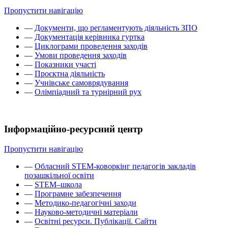
Пропустити навігацію
—
Документи, що регламентують діяльність ЗПО
—
Документація керівника гуртка
—
Циклограми проведення заходів
—
Умови проведення заходів
—
Показники участі
—
Проєктна діяльність
—
Учнівське самоврядування
—
Олімпіадний та турнірний рух
Інформаційно-ресурсний центр
Пропустити навігацію
—
Обласний STEM-коворкінг педагогів закладів
позашкільної освіти
—
STEM–школа
—
Програмне забезпечення
—
Методико-педагогічні заходи
—
Науково-методичні матеріали
—
Освітні ресурси. Публікації. Сайти