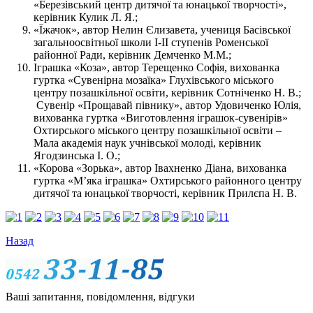
«Березівський центр дитячої та юнацької творчості»,
керівник Кулик Л. Я.;
«Їжачок», автор Нелин Єлизавета, учениця Басівської
загальноосвітньої школи І-ІІ ступенів Роменської
районної Ради, керівник Демченко М.М.;
Іграшка «Коза», автор Терещенко Софія, вихованка
гуртка «Сувенірна мозаїка» Глухівського міського
центру позашкільної освіти, керівник Сотніченко Н. В.;
Сувенір «Прощавай півнику», автор Удовиченко Юлія,
вихованка гуртка «Виготовлення іграшок-сувенірів»
Охтирського міського центру позашкільної освіти –
Мала академія наук учнівської молоді, керівник
Ягодзинська І. О.;
«Корова «Зорька», автор Івахненко Діана, вихованка
гуртка «М’яка іграшка» Охтирського районного центру
дитячої та юнацької творчості, керівник Прилєпа Н. В.
Назад
Ваші запитання, повідомлення, відгуки