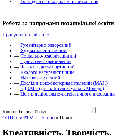
—
Громадянсько-патріотичне виховання
Робота за напрямами позашкільної освіти
Пропустити навігацію
—
Гуманітарно-оздоровчий
—
Художньо-естетичний
—
Соціально-реабілітаційний
—
Туристсько-краєзнавчий
—
Фізкультурно-спортивний
—
Еколого-натуралістичний
—
Науково-технічний
—
Дослідницько-експериментальний (МАН)
—
«Д.І.М.» (Дієві. Інтелектуальні. Молоді.)
—
Центр національно-патріотичного виховання
Ключові слова
ОЦПО та РТМ
»
Новини
»
Новина
Креативність. Творчість.