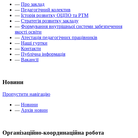
—
Про заклад
—
Педагогічний колектив
—
Історія розвитку ОЦПО та РТМ
—
Стратегія розвитку закладу
—
Формування внутрішньої системи забезпечення
якості освіти
—
Атестація педагогічних працівників
—
Наші гуртки
—
Контакти
—
Публічна інформація
—
Вакансії
Новини
Пропустити навігацію
—
Новини
—
Архів новин
Організаційно-координаційна робота