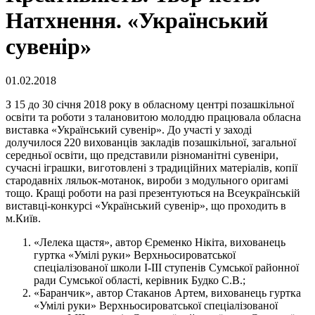
Натхнення. «Український
сувенір»
01.02.2018
З 15 до 30 січня 2018 року в обласному центрі позашкільної
освіти та роботи з талановитою молоддю працювала обласна
виставка «Український сувенір». До участі у заході
долучилося 220 вихованців закладів позашкільної, загальної
середньої освіти, що представили різноманітні сувеніри,
сучасні іграшки, виготовлені з традиційних матеріалів, копії
стародавніх ляльок-мотанок, вироби з модульного оригамі
тощо. Кращі роботи на разі презентуються на Всеукраїнській
виставці-конкурсі «Український сувенір», що проходить в
м.Київ.
«Лелека щастя», автор Єременко Нікіта, вихованець
гуртка «Умілі руки» Верхньосироватської
спеціалізованої школи І-ІІІ ступенів Сумської районної
ради Сумської області, керівник Будко С.В.;
«Баранчик», автор Стаканов Артем, вихованець гуртка
«Умілі руки» Верхньосироватської спеціалізованої