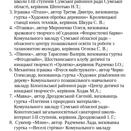
школи І-ІІІ ступенів Сумської районної ради Сумської
області, керівник Шепотько Н.Т.;
Іграшка «Птахи», автор Третяк Дмитро, вихованець
гуртка «Художня обробка деревини» Кролевецької
станції юних техніків, керівник Шкура С. В.;
«Пташка», автор Мироненко Олеся, вихованка
зразкового творчого об’єднання «Флористичні барви»
Комунального закладу Сумської обласної ради –
обласного центру позашкільної освіти та роботи з
талановитою молоддю, керівник Огнєва С. В.;
«Півник», автор Тарасенко Валерія, вихованка гуртка
«Фітодизайн», Шосткинського клубу дитячої та
юнацької творчості «Орлятко»,керівник Радченко І.О.;
Механічна іграшка «Вчуся майструвати», автор Чирко
Олександр, вихованець гуртка «Художнє різьблення по
дереву» Комунального позашкільного навчального
закладу Білопільської районної ради «Центр дитячої та
юнацької творчості», керівник Ходак М.А.;
«Мавка», автор Дроздовський Євгеній, вихованець
гуртка «Плетіння з природних матеріалів»,
Комунального закладу Сумської обласної ради–
Конотопської загальноосвітньої санаторної школи-
інтернат І-ІІ ступенів, керівник Дроздовський І. Г.;
Сувенір «Млин», автор Радченеко Лада, вихованка
гуртка ««Веселі стрічки» Комунального закладу