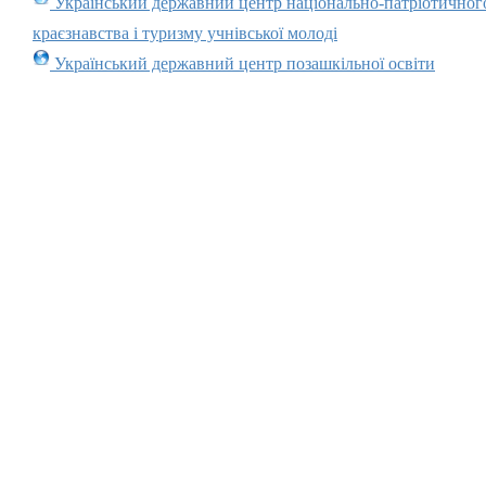
Український державний центр національно-патріотичног
краєзнавства і туризму учнівської молоді
Український державний центр позашкільної освіти