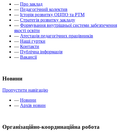
—
Про заклад
—
Педагогічний колектив
—
Історія розвитку ОЦПО та РТМ
—
Стратегія розвитку закладу
—
Формування внутрішньої системи забезпечення
якості освіти
—
Атестація педагогічних працівників
—
Наші гуртки
—
Контакти
—
Публічна інформація
—
Вакансії
Новини
Пропустити навігацію
—
Новини
—
Архів новин
Організаційно-координаційна робота