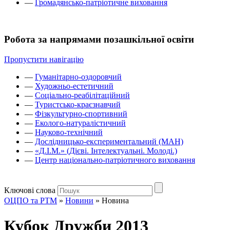
—
Громадянсько-патріотичне виховання
Робота за напрямами позашкільної освіти
Пропустити навігацію
—
Гуманітарно-оздоровчий
—
Художньо-естетичний
—
Соціально-реабілітаційний
—
Туристсько-краєзнавчий
—
Фізкультурно-спортивний
—
Еколого-натуралістичний
—
Науково-технічний
—
Дослідницько-експериментальний (МАН)
—
«Д.І.М.» (Дієві. Інтелектуальні. Молоді.)
—
Центр національно-патріотичного виховання
Ключові слова
ОЦПО та РТМ
»
Новини
»
Новина
Кубок Дружби 2013