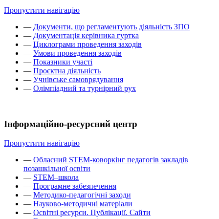
Пропустити навігацію
—
Документи, що регламентують діяльність ЗПО
—
Документація керівника гуртка
—
Циклограми проведення заходів
—
Умови проведення заходів
—
Показники участі
—
Проєктна діяльність
—
Учнівське самоврядування
—
Олімпіадний та турнірний рух
Інформаційно-ресурсний центр
Пропустити навігацію
—
Обласний STEM-коворкінг педагогів закладів
позашкільної освіти
—
STEM–школа
—
Програмне забезпечення
—
Методико-педагогічні заходи
—
Науково-методичні матеріали
—
Освітні ресурси. Публікації. Сайти