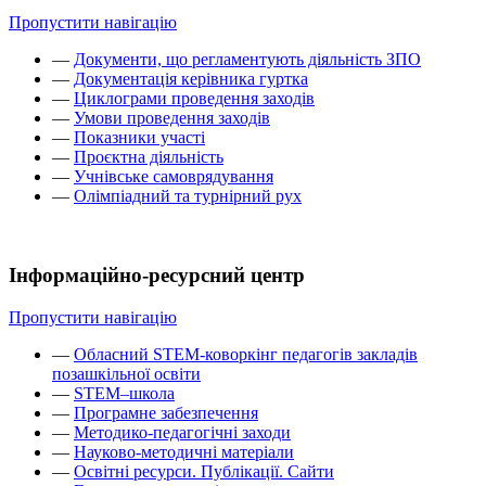
Пропустити навігацію
—
Документи, що регламентують діяльність ЗПО
—
Документація керівника гуртка
—
Циклограми проведення заходів
—
Умови проведення заходів
—
Показники участі
—
Проєктна діяльність
—
Учнівське самоврядування
—
Олімпіадний та турнірний рух
Інформаційно-ресурсний центр
Пропустити навігацію
—
Обласний STEM-коворкінг педагогів закладів
позашкільної освіти
—
STEM–школа
—
Програмне забезпечення
—
Методико-педагогічні заходи
—
Науково-методичні матеріали
—
Освітні ресурси. Публікації. Сайти