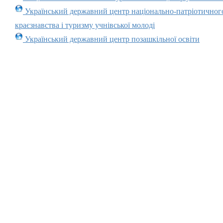
Український державний центр національно-патріотичног
краєзнавства і туризму учнівської молоді
Український державний центр позашкільної освіти