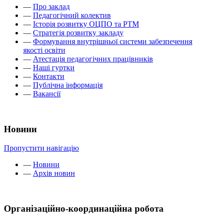
—
Про заклад
—
Педагогічний колектив
—
Історія розвитку ОЦПО та РТМ
—
Стратегія розвитку закладу
—
Формування внутрішньої системи забезпечення
якості освіти
—
Атестація педагогічних працівників
—
Наші гуртки
—
Контакти
—
Публічна інформація
—
Вакансії
Новини
Пропустити навігацію
—
Новини
—
Архів новин
Організаційно-координаційна робота