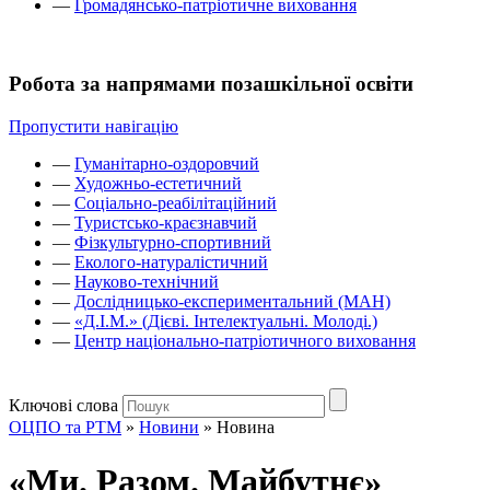
—
Громадянсько-патріотичне виховання
Робота за напрямами позашкільної освіти
Пропустити навігацію
—
Гуманітарно-оздоровчий
—
Художньо-естетичний
—
Соціально-реабілітаційний
—
Туристсько-краєзнавчий
—
Фізкультурно-спортивний
—
Еколого-натуралістичний
—
Науково-технічний
—
Дослідницько-експериментальний (МАН)
—
«Д.І.М.» (Дієві. Інтелектуальні. Молоді.)
—
Центр національно-патріотичного виховання
Ключові слова
ОЦПО та РТМ
»
Новини
»
Новина
«Ми. Разом. Майбутнє»