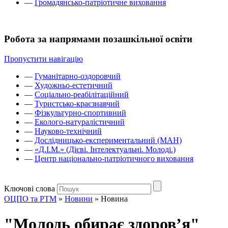
—
Громадянсько-патріотичне виховання
Робота за напрямами позашкільної освіти
Пропустити навігацію
—
Гуманітарно-оздоровчий
—
Художньо-естетичний
—
Соціально-реабілітаційний
—
Туристсько-краєзнавчий
—
Фізкультурно-спортивний
—
Еколого-натуралістичний
—
Науково-технічний
—
Дослідницько-експериментальний (МАН)
—
«Д.І.М.» (Дієві. Інтелектуальні. Молоді.)
—
Центр національно-патріотичного виховання
Ключові слова
ОЦПО та РТМ
»
Новини
»
Новина
"Молодь обирає здоров’я"