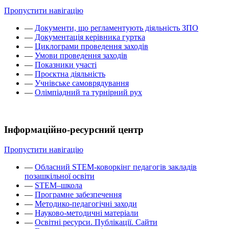
Пропустити навігацію
—
Документи, що регламентують діяльність ЗПО
—
Документація керівника гуртка
—
Циклограми проведення заходів
—
Умови проведення заходів
—
Показники участі
—
Проєктна діяльність
—
Учнівське самоврядування
—
Олімпіадний та турнірний рух
Інформаційно-ресурсний центр
Пропустити навігацію
—
Обласний STEM-коворкінг педагогів закладів
позашкільної освіти
—
STEM–школа
—
Програмне забезпечення
—
Методико-педагогічні заходи
—
Науково-методичні матеріали
—
Освітні ресурси. Публікації. Сайти