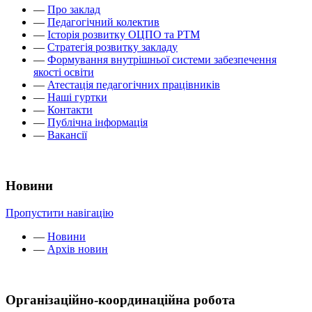
—
Про заклад
—
Педагогічний колектив
—
Історія розвитку ОЦПО та РТМ
—
Стратегія розвитку закладу
—
Формування внутрішньої системи забезпечення
якості освіти
—
Атестація педагогічних працівників
—
Наші гуртки
—
Контакти
—
Публічна інформація
—
Вакансії
Новини
Пропустити навігацію
—
Новини
—
Архів новин
Організаційно-координаційна робота