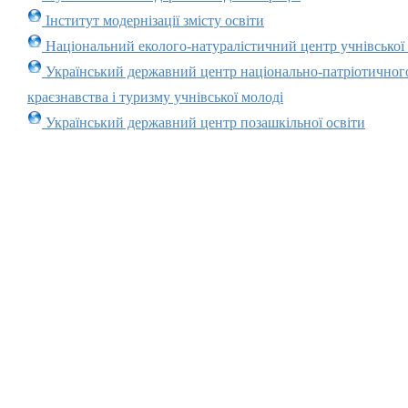
Інститут модернізації змісту освіти
Національний еколого-натуралістичний центр учнівської
Український державний центр національно-патріотичног
краєзнавства і туризму учнівської молоді
Український державний центр позашкільної освіти