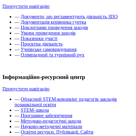
Пропустити навігацію
—
Документи, що регламентують діяльність ЗПО
—
Документація керівника гуртка
—
Циклограми проведення заходів
—
Умови проведення заходів
—
Показники участі
—
Проєктна діяльність
—
Учнівське самоврядування
—
Олімпіадний та турнірний рух
Інформаційно-ресурсний центр
Пропустити навігацію
—
Обласний STEM-коворкінг педагогів закладів
позашкільної освіти
—
STEM–школа
—
Програмне забезпечення
—
Методико-педагогічні заходи
—
Науково-методичні матеріали
—
Освітні ресурси. Публікації. Сайти