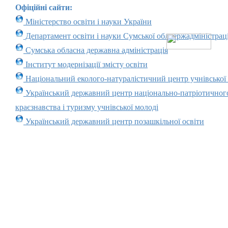
Офіційні сайти:
Міністерство освіти і науки України
Департамент освіти і науки Сумської облдержадміністраці
Сумська обласна державна адміністрація
Інститут модернізації змісту освіти
Національний еколого-натуралістичний центр учнівської
Український державний центр національно-патріотичног
краєзнавства і туризму учнівської молоді
Український державний центр позашкільної освіти