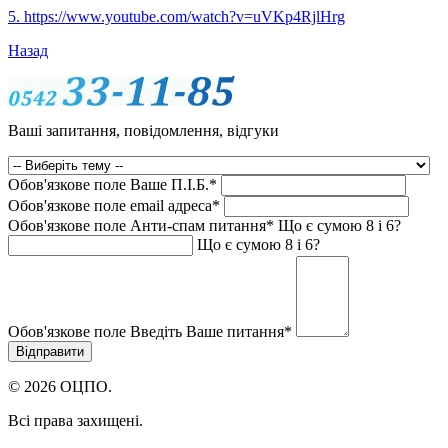
5. https://www.youtube.com/watch?v=uVKp4RjlHrg
Назад
Ваші запитання, повідомлення, відгуки
Обов'язкове поле
Ваше П.I.Б.
*
Обов'язкове поле
email адреса
*
Обов'язкове поле
Анти-спам питання
*
Що є сумою 8 і 6?
Що є сумою 8 і 6?
Обов'язкове поле
Введіть Ваше питання
*
© 2026 ОЦПО.
Всі права захищені.