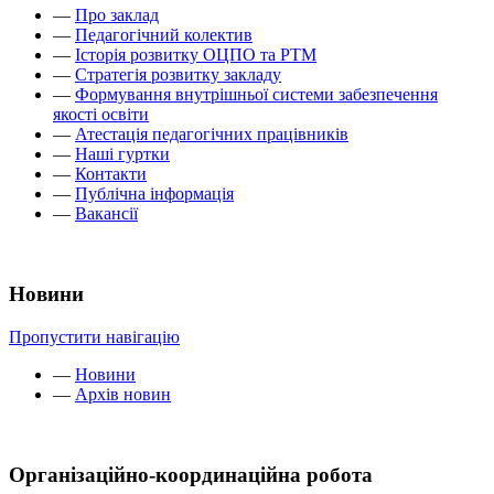
—
Про заклад
—
Педагогічний колектив
—
Історія розвитку ОЦПО та РТМ
—
Стратегія розвитку закладу
—
Формування внутрішньої системи забезпечення
якості освіти
—
Атестація педагогічних працівників
—
Наші гуртки
—
Контакти
—
Публічна інформація
—
Вакансії
Новини
Пропустити навігацію
—
Новини
—
Архів новин
Організаційно-координаційна робота