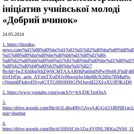
ініціатив учнівської молоді
«Добрий вчинок»
24.05.2024
1. https://shostka-
news.com/%d1%88%d0%be%d1%81%d1%82%d0%ba%d0%b8%d
%d1%88%d0%ba%d0%be%d0%bb%d1%8f%d1%80-
%d0%b2%d0%bb%d0%b0%d1%81%d0%bd%d0%be%d1%80%d1%
%d0%b2%d0%b8%d0%b3%d0%be%d1%82/?
fbclid=IwZXh0bgNhZW0CMTAAAR0hPa6fndNPw9Ss0GFhdF48
d1rf1rFpc_aem_AYrmTXsiDOvfj6wepJwJ4to68cN2iHn7BMtaPn-
cNimm8FkdeoDSyujGTTGl9S0HHGfNQuvdI22XI-zXUfPJKxD8
2. https://www.youtube.com/watch?v=bAjDKTsoOnA
3.
https://drive.google.com/file/d/1L4hs490y5AvsA4GGsO3JRPlB1gcI
usp=sharing
4.
https://drive.google.com/file/d/1fiISSCdv1Zsc4Y0NL5RKu2NS8_1