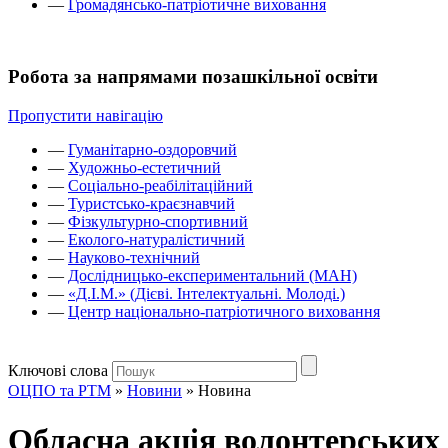
—
Громадянсько-патріотичне виховання
Робота за напрямами позашкільної освіти
Пропустити навігацію
—
Гуманітарно-оздоровчий
—
Художньо-естетичний
—
Соціально-реабілітаційний
—
Туристсько-краєзнавчий
—
Фізкультурно-спортивний
—
Еколого-натуралістичний
—
Науково-технічний
—
Дослідницько-експериментальний (МАН)
—
«Д.І.М.» (Дієві. Інтелектуальні. Молоді.)
—
Центр національно-патріотичного виховання
Ключові слова
ОЦПО та РТМ
»
Новини
»
Новина
Обласна акція волонтерських