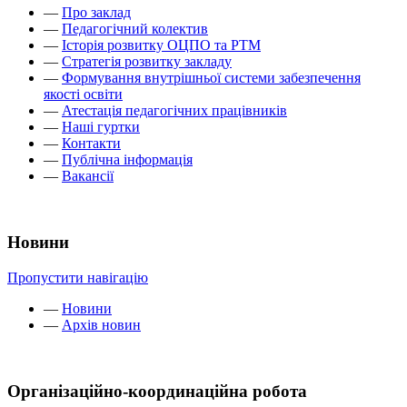
—
Про заклад
—
Педагогічний колектив
—
Історія розвитку ОЦПО та РТМ
—
Стратегія розвитку закладу
—
Формування внутрішньої системи забезпечення
якості освіти
—
Атестація педагогічних працівників
—
Наші гуртки
—
Контакти
—
Публічна інформація
—
Вакансії
Новини
Пропустити навігацію
—
Новини
—
Архів новин
Організаційно-координаційна робота