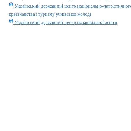
Український державний центр національно-патріотичног
краєзнавства і туризму учнівської молоді
Український державний центр позашкільної освіти