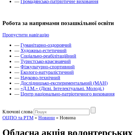
—
Громадянсько-патріотичне виховання
Робота за напрямами позашкільної освіти
Пропустити навігацію
—
Гуманітарно-оздоровчий
—
Художньо-естетичний
—
Соціально-реабілітаційний
—
Туристсько-краєзнавчий
—
Фізкультурно-спортивний
—
Еколого-натуралістичний
—
Науково-технічний
—
Дослідницько-експериментальний (МАН)
—
«Д.І.М.» (Дієві. Інтелектуальні. Молоді.)
—
Центр національно-патріотичного виховання
Ключові слова
ОЦПО та РТМ
»
Новини
»
Новина
Обласна акція волонтерських