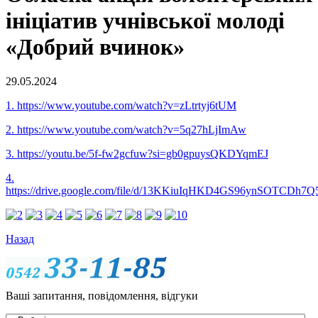
ініціатив учнівської молоді
«Добрий вчинок»
29.05.2024
1. https://www.youtube.com/watch?v=zLtrtyj6tUM
2. https://www.youtube.com/watch?v=5q27hLjImAw
3. https://youtu.be/5f-fw2gcfuw?si=gb0gpuysQKDYqmEJ
4.
https://drive.google.com/file/d/13KKiuIqHKD4GS96ynSOTCDh7Q
Назад
Ваші запитання, повідомлення, відгуки