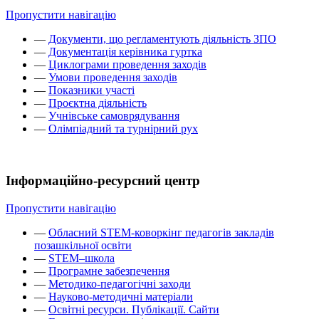
Пропустити навігацію
—
Документи, що регламентують діяльність ЗПО
—
Документація керівника гуртка
—
Циклограми проведення заходів
—
Умови проведення заходів
—
Показники участі
—
Проєктна діяльність
—
Учнівське самоврядування
—
Олімпіадний та турнірний рух
Інформаційно-ресурсний центр
Пропустити навігацію
—
Обласний STEM-коворкінг педагогів закладів
позашкільної освіти
—
STEM–школа
—
Програмне забезпечення
—
Методико-педагогічні заходи
—
Науково-методичні матеріали
—
Освітні ресурси. Публікації. Сайти