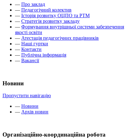
—
Про заклад
—
Педагогічний колектив
—
Історія розвитку ОЦПО та РТМ
—
Стратегія розвитку закладу
—
Формування внутрішньої системи забезпечення
якості освіти
—
Атестація педагогічних працівників
—
Наші гуртки
—
Контакти
—
Публічна інформація
—
Вакансії
Новини
Пропустити навігацію
—
Новини
—
Архів новин
Організаційно-координаційна робота