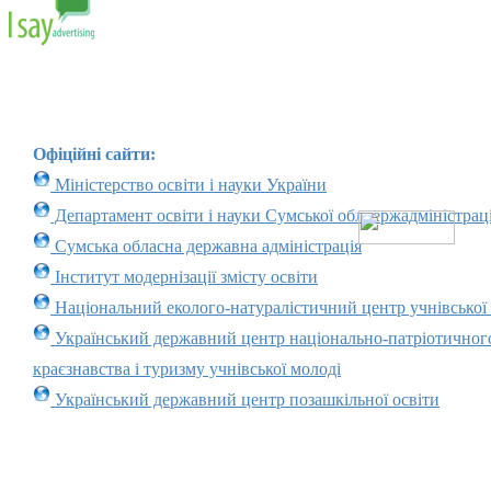
Офіційні сайти:
Міністерство освіти і науки України
Департамент освіти і науки Сумської облдержадміністраці
Сумська обласна державна адміністрація
Інститут модернізації змісту освіти
Національний еколого-натуралістичний центр учнівської
Український державний центр національно-патріотичног
краєзнавства і туризму учнівської молоді
Український державний центр позашкільної освіти