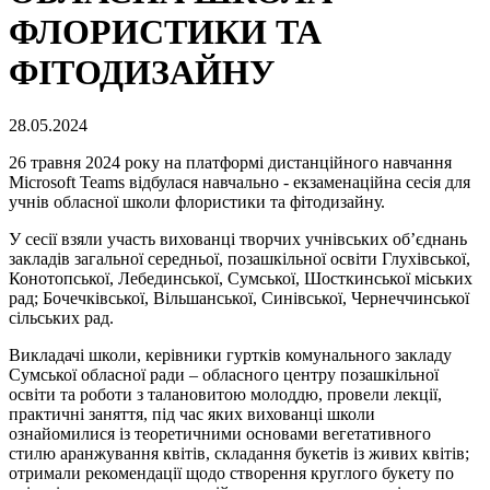
ФЛОРИСТИКИ ТА
ФІТОДИЗАЙНУ
28.05.2024
26 травня 2024 року на платформі дистанційного навчання
Microsoft Teams відбулася навчально - екзаменаційна сесія для
учнів обласної школи флористики та фітодизайну.
У сесії взяли участь вихованці творчих учнівських об’єднань
закладів загальної середньої, позашкільної освіти Глухівської,
Конотопської, Лебединської, Сумської, Шосткинської міських
рад; Бочечківської, Вільшанської, Синівської, Чернеччинської
сільських рад.
Викладачі школи, керівники гуртків комунального закладу
Сумської обласної ради – обласного центру позашкільної
освіти та роботи з талановитою молоддю, провели лекції,
практичні заняття, під час яких вихованці школи
ознайомилися із теоретичними основами вегетативного
стилю аранжування квітів, складання букетів із живих квітів;
отримали рекомендації щодо створення круглого букету по