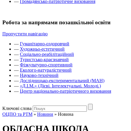
—
Громадянсько-патріотичне виховання
Робота за напрямами позашкільної освіти
Пропустити навігацію
—
Гуманітарно-оздоровчий
—
Художньо-естетичний
—
Соціально-реабілітаційний
—
Туристсько-краєзнавчий
—
Фізкультурно-спортивний
—
Еколого-натуралістичний
—
Науково-технічний
—
Дослідницько-експериментальний (МАН)
—
«Д.І.М.» (Дієві. Інтелектуальні. Молоді.)
—
Центр національно-патріотичного виховання
Ключові слова
ОЦПО та РТМ
»
Новини
»
Новина
ОБЛАСНА ШКОЛА