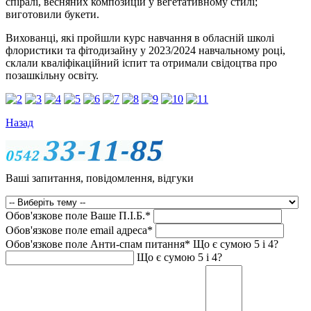
спіралі, весняних композицій у вегетативному стилі;
виготовили букети.
Вихованці, які пройшли курс навчання в обласній школі
флористики та фітодизайну у 2023/2024 навчальному році,
склали кваліфікаційний іспит та отримали свідоцтва про
позашкільну освіту.
Назад
Ваші запитання, повідомлення, відгуки
Обов'язкове поле
Ваше П.I.Б.
*
Обов'язкове поле
email адреса
*
Обов'язкове поле
Анти-спам питання
*
Що є сумою 5 і 4?
Що є сумою 5 і 4?