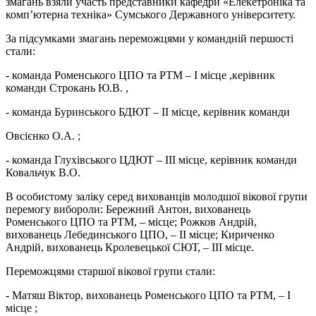
змагань взяли участь представники кафедри «Елекетроніка та
комп’ютерна техніка» Сумського Державного університету.
За підсумками змагань переможцями у командній першості
стали:
- команда Роменського ЦПО та РТМ – І місце ,керівник
команди Строкань Ю.В. ,
- команда Буринського БДЮТ – ІІ місце, керівник команди
Овсієнко О.А. ;
- команда Глухівського ЦДЮТ – ІІІ місце, керівник команди
Ковальчук В.О.
В особистому заліку серед вихованців молодшої вікової групи
перемогу вибороли: Бережний Антон, вихованець
Роменського ЦПО та РТМ, – місце; Рожков Андрій,
вихованець Лебединського ЦПО, – ІІ місце; Кириченко
Андрій, вихованець Кролевецької СЮТ, – ІІІ місце.
Переможцями старшої вікової групи стали:
- Матяш Віктор, вихованець Роменського ЦПО та РТМ, – І
місце ;