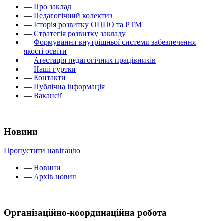
—
Про заклад
—
Педагогічний колектив
—
Історія розвитку ОЦПО та РТМ
—
Стратегія розвитку закладу
—
Формування внутрішньої системи забезпечення
якості освіти
—
Атестація педагогічних працівників
—
Наші гуртки
—
Контакти
—
Публічна інформація
—
Вакансії
Новини
Пропустити навігацію
—
Новини
—
Архів новин
Організаційно-координаційна робота