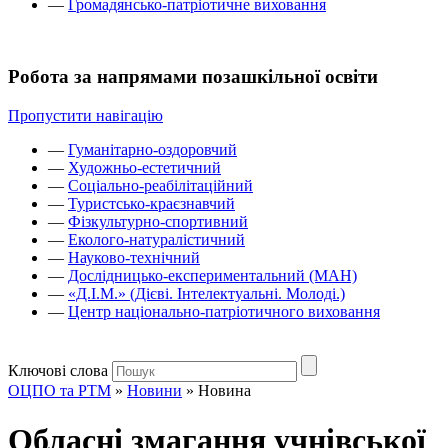
—
Громадянсько-патріотичне виховання
Робота за напрямами позашкільної освіти
Пропустити навігацію
—
Гуманітарно-оздоровчий
—
Художньо-естетичний
—
Соціально-реабілітаційний
—
Туристсько-краєзнавчий
—
Фізкультурно-спортивний
—
Еколого-натуралістичний
—
Науково-технічний
—
Дослідницько-експериментальний (МАН)
—
«Д.І.М.» (Дієві. Інтелектуальні. Молоді.)
—
Центр національно-патріотичного виховання
Ключові слова
ОЦПО та РТМ
»
Новини
»
Новина
Обласні змагання учнівської