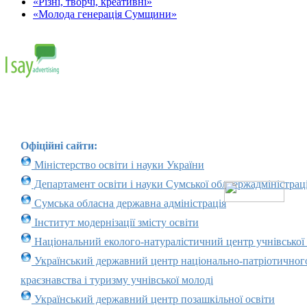
«Різні, творчі, креативні»
«Молода генерація Сумщини»
Офіційні сайти:
Міністерство освіти і науки України
Департамент освіти і науки Сумської облдержадміністраці
Сумська обласна державна адміністрація
Інститут модернізації змісту освіти
Національний еколого-натуралістичний центр учнівської
Український державний центр національно-патріотичног
краєзнавства і туризму учнівської молоді
Український державний центр позашкільної освіти