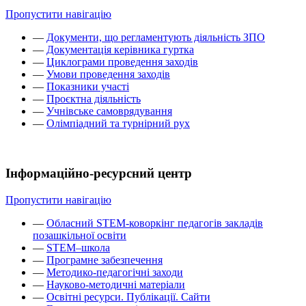
Пропустити навігацію
—
Документи, що регламентують діяльність ЗПО
—
Документація керівника гуртка
—
Циклограми проведення заходів
—
Умови проведення заходів
—
Показники участі
—
Проєктна діяльність
—
Учнівське самоврядування
—
Олімпіадний та турнірний рух
Інформаційно-ресурсний центр
Пропустити навігацію
—
Обласний STEM-коворкінг педагогів закладів
позашкільної освіти
—
STEM–школа
—
Програмне забезпечення
—
Методико-педагогічні заходи
—
Науково-методичні матеріали
—
Освітні ресурси. Публікації. Сайти