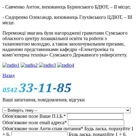
- Савченко Антон, вихованець Буринського БДЮТ, – ІІ місце;
- Сидоренко Олександр, вихованець Глухівського ЦДЮТ, – ІІІ
місце.
Переможці змагань були нагороджені грамотами Сумського
обласного центру позашкільної освіти та роботи з
талановитою молоддю, а також заоохочувальним призами,
наданими представниками кафедри «Елекетроніка та
комп’ютерна техніка» Сумського Державного університету.
Назад
Ваші запитання, повідомлення, відгуки
Обов'язкове поле
Ваше П.I.Б.
*
Обов'язкове поле
email адреса
*
Обов'язкове поле
Анти-спам питання
*
Будь ласка, порахуйте 1
+ 6.
Будь ласка, порахуйте 1 + 6.