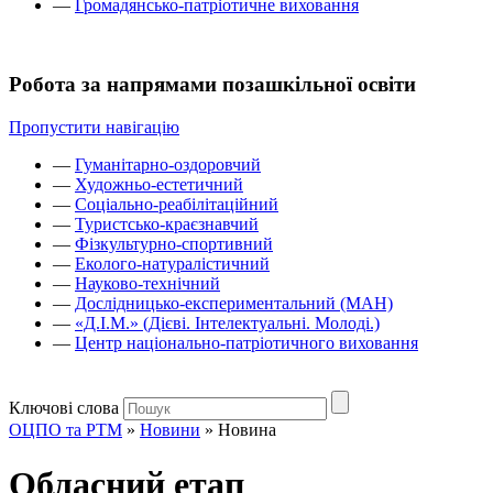
—
Громадянсько-патріотичне виховання
Робота за напрямами позашкільної освіти
Пропустити навігацію
—
Гуманітарно-оздоровчий
—
Художньо-естетичний
—
Соціально-реабілітаційний
—
Туристсько-краєзнавчий
—
Фізкультурно-спортивний
—
Еколого-натуралістичний
—
Науково-технічний
—
Дослідницько-експериментальний (МАН)
—
«Д.І.М.» (Дієві. Інтелектуальні. Молоді.)
—
Центр національно-патріотичного виховання
Ключові слова
ОЦПО та РТМ
»
Новини
»
Новина
Обласний етап