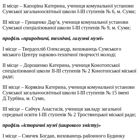
ІІ місце – Капоріна Катерина, учениця комунальної установи
Сумської загальноосвітньої школи І-ІІІ ступенів № 6, м. Суми;
ІІІ місце – Грищенко Дар’я, учениця комунальної установи
Сумської спеціалізованої школи I-III ступенів № 9, м. Суми;
профіль «природничі, технічні, галузеві музеї»
І місце – Твердохліб Олександр, вихованець Сумського
міського Центру науково-технічної творчості молоді;
ІІ місце – Дорошенко Катерина, учениця Конотопської
спеціалізованої школи ІІ-ІІІ ступенів № 2 Конотопської міської
ради;
ІІІ місце – Корякіна Катерина, учениця комунальної установи
Сумської загальноосвітньої школи І-ІІІ ступенів № 15 імені
Д.Турбіна, м. Суми,
ІІІ місце – Сабчук Анастасія, учениця закладу загальної
середньої освіти І-ІІІ ступенів № 2 Тростянецької міської ради;
профіль «історичні музеї (широкого змісту)»
І місце – Смичек Богдан, вихованець районного Будинку