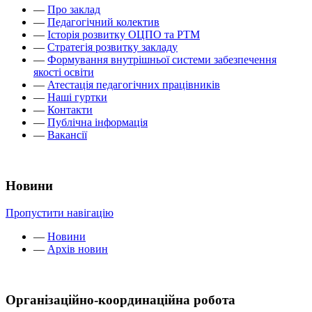
—
Про заклад
—
Педагогічний колектив
—
Історія розвитку ОЦПО та РТМ
—
Стратегія розвитку закладу
—
Формування внутрішньої системи забезпечення
якості освіти
—
Атестація педагогічних працівників
—
Наші гуртки
—
Контакти
—
Публічна інформація
—
Вакансії
Новини
Пропустити навігацію
—
Новини
—
Архів новин
Організаційно-координаційна робота