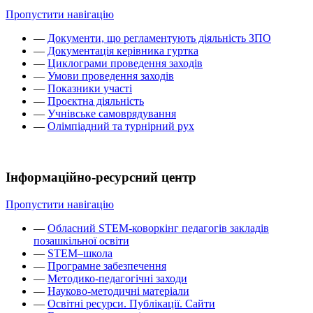
Пропустити навігацію
—
Документи, що регламентують діяльність ЗПО
—
Документація керівника гуртка
—
Циклограми проведення заходів
—
Умови проведення заходів
—
Показники участі
—
Проєктна діяльність
—
Учнівське самоврядування
—
Олімпіадний та турнірний рух
Інформаційно-ресурсний центр
Пропустити навігацію
—
Обласний STEM-коворкінг педагогів закладів
позашкільної освіти
—
STEM–школа
—
Програмне забезпечення
—
Методико-педагогічні заходи
—
Науково-методичні матеріали
—
Освітні ресурси. Публікації. Сайти