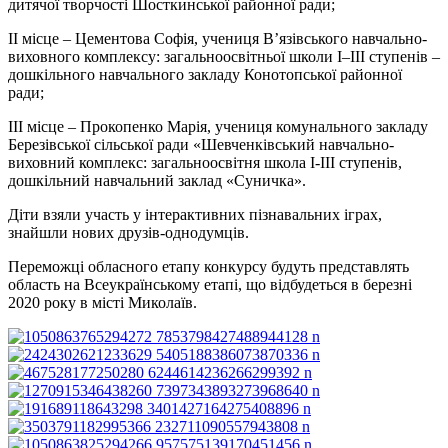
дитячої творчості Шосткинської районної ради;
ІІ місце – Цементова Софія, учениця В’язівського навчально-
виховного комплексу: загальноосвітньої школи І‒ІІІ ступенів ‒
дошкільного навчального закладу Конотопської районної
ради;
ІІІ місце – Прокопенко Марія, учениця комунального закладу
Березівської сільської ради «Шевченківський навчально-
виховний комплекс: загальноосвітня школа I-III ступенів,
дошкільний навчальний заклад «Суничка».
Діти взяли участь у інтерактивних пізнавальних іграх,
знайшли нових друзів-однодумців.
Переможці обласного етапу конкурсу будуть представлять
область на Всеукраїнському етапі, що відбудеться в березні
2020 року в місті Миколаїв.