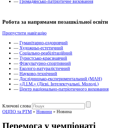
—
Громадянсько-патріотичне виховання
Робота за напрямами позашкільної освіти
Пропустити навігацію
—
Гуманітарно-оздоровчий
—
Художньо-естетичний
—
Соціально-реабілітаційний
—
Туристсько-краєзнавчий
—
Фізкультурно-спортивний
—
Еколого-натуралістичний
—
Науково-технічний
—
Дослідницько-експериментальний (МАН)
—
«Д.І.М.» (Дієві. Інтелектуальні. Молоді.)
—
Центр національно-патріотичного виховання
Ключові слова
ОЦПО та РТМ
»
Новини
»
Новина
Перемога у чемпіонаті