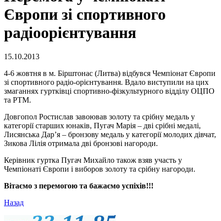
Європи зі спортивного
радіоорієнтування
15.10.2013
4-6 жовтня в м. Бірштонас (Литва) відбувся Чемпіонат Європи
зі спортивного радіо-орієнтування. Вдало виступили на цих
змаганнях гуртківці спортивно-фізкультурного відділу ОЦПО
та РТМ.
Довгопол Ростислав завоював золоту та срібну медаль у
категорії старших юнаків, Пугач Марія – дві срібні медалі,
Лисянська Дар’я – бронзову медаль у категорії молодих дівчат,
Зикова Лілія отримала дві бронзові нагороди.
Керівник гуртка Пугач Михайло також взяв участь у
Чемпіонаті Європи і виборов золоту та срібну нагороди.
Вітаємо з перемогою та бажаємо успіхів!!!
Назад