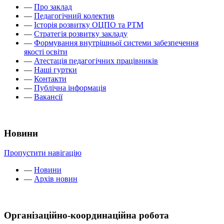
—
Про заклад
—
Педагогічний колектив
—
Історія розвитку ОЦПО та РТМ
—
Стратегія розвитку закладу
—
Формування внутрішньої системи забезпечення
якості освіти
—
Атестація педагогічних працівників
—
Наші гуртки
—
Контакти
—
Публічна інформація
—
Вакансії
Новини
Пропустити навігацію
—
Новини
—
Архів новин
Організаційно-координаційна робота