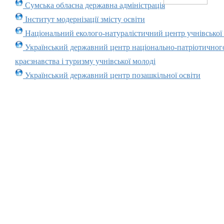
Сумська обласна державна адміністрація
Інститут модернізації змісту освіти
Національний еколого-натуралістичний центр учнівської
Український державний центр національно-патріотичног
краєзнавства і туризму учнівської молоді
Український державний центр позашкільної освіти