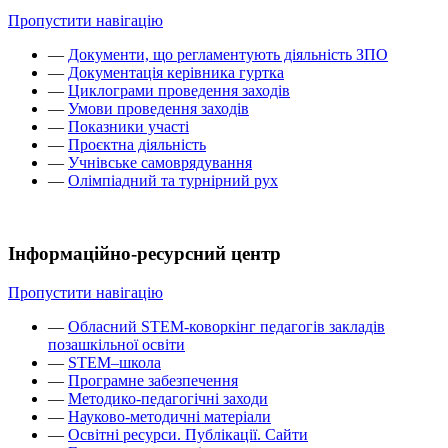
Пропустити навігацію
—
Документи, що регламентують діяльність ЗПО
—
Документація керівника гуртка
—
Циклограми проведення заходів
—
Умови проведення заходів
—
Показники участі
—
Проєктна діяльність
—
Учнівське самоврядування
—
Олімпіадний та турнірний рух
Інформаційно-ресурсний центр
Пропустити навігацію
—
Обласний STEM-коворкінг педагогів закладів
позашкільної освіти
—
STEM–школа
—
Програмне забезпечення
—
Методико-педагогічні заходи
—
Науково-методичні матеріали
—
Освітні ресурси. Публікації. Сайти