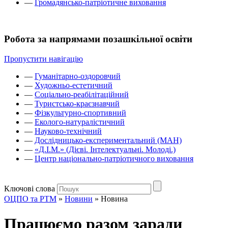
—
Громадянсько-патріотичне виховання
Робота за напрямами позашкільної освіти
Пропустити навігацію
—
Гуманітарно-оздоровчий
—
Художньо-естетичний
—
Соціально-реабілітаційний
—
Туристсько-краєзнавчий
—
Фізкультурно-спортивний
—
Еколого-натуралістичний
—
Науково-технічний
—
Дослідницько-експериментальний (МАН)
—
«Д.І.М.» (Дієві. Інтелектуальні. Молоді.)
—
Центр національно-патріотичного виховання
Ключові слова
ОЦПО та РТМ
»
Новини
»
Новина
Працюємо разом заради