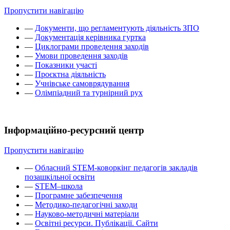
Пропустити навігацію
—
Документи, що регламентують діяльність ЗПО
—
Документація керівника гуртка
—
Циклограми проведення заходів
—
Умови проведення заходів
—
Показники участі
—
Проєктна діяльність
—
Учнівське самоврядування
—
Олімпіадний та турнірний рух
Інформаційно-ресурсний центр
Пропустити навігацію
—
Обласний STEM-коворкінг педагогів закладів
позашкільної освіти
—
STEM–школа
—
Програмне забезпечення
—
Методико-педагогічні заходи
—
Науково-методичні матеріали
—
Освітні ресурси. Публікації. Сайти