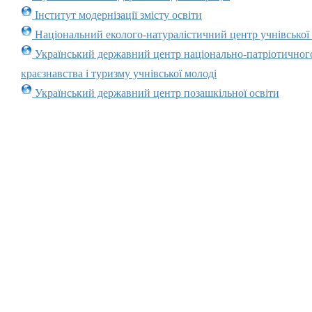
Інститут модернізації змісту освіти
Національний еколого-натуралістичний центр учнівської
Український державний центр національно-патріотичног
краєзнавства і туризму учнівської молоді
Український державний центр позашкільної освіти