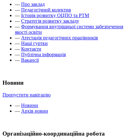
—
Про заклад
—
Педагогічний колектив
—
Історія розвитку ОЦПО та РТМ
—
Стратегія розвитку закладу
—
Формування внутрішньої системи забезпечення
якості освіти
—
Атестація педагогічних працівників
—
Наші гуртки
—
Контакти
—
Публічна інформація
—
Вакансії
Новини
Пропустити навігацію
—
Новини
—
Архів новин
Організаційно-координаційна робота