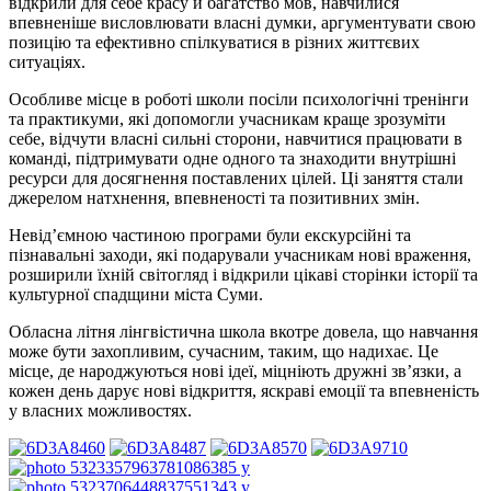
відкрили для себе красу й багатство мов, навчилися
впевненіше висловлювати власні думки, аргументувати свою
позицію та ефективно спілкуватися в різних життєвих
ситуаціях.
Особливе місце в роботі школи посіли психологічні тренінги
та практикуми, які допомогли учасникам краще зрозуміти
себе, відчути власні сильні сторони, навчитися працювати в
команді, підтримувати одне одного та знаходити внутрішні
ресурси для досягнення поставлених цілей. Ці заняття стали
джерелом натхнення, впевненості та позитивних змін.
Невід’ємною частиною програми були екскурсійні та
пізнавальні заходи, які подарували учасникам нові враження,
розширили їхній світогляд і відкрили цікаві сторінки історії та
культурної спадщини міста Суми.
Обласна літня лінгвістична школа вкотре довела, що навчання
може бути захопливим, сучасним, таким, що надихає. Це
місце, де народжуються нові ідеї, міцніють дружні зв’язки, а
кожен день дарує нові відкриття, яскраві емоції та впевненість
у власних можливостях.