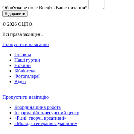
Обов'язкове поле
Введіть Ваше питання
*
© 2026 ОЦПО.
Всі права захищені.
Пропустити навігацію
Головна
Наші гуртки
Новини
Бібліотека
Фотогалереї
Відео
Пропустити навігацію
Координаційна робота
Інформаційно-ресурсний центр
«Різні, творчі, креативні»
«Молода генерація Сумщини»