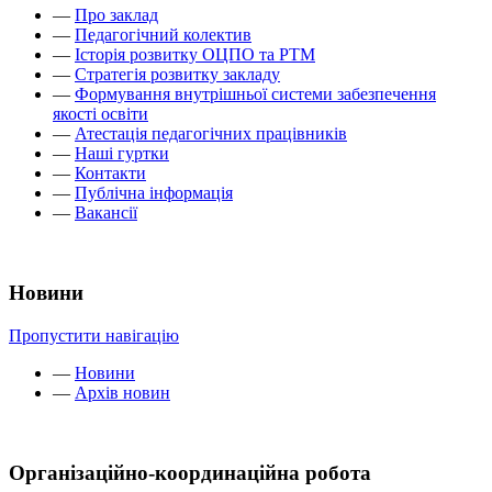
—
Про заклад
—
Педагогічний колектив
—
Історія розвитку ОЦПО та РТМ
—
Стратегія розвитку закладу
—
Формування внутрішньої системи забезпечення
якості освіти
—
Атестація педагогічних працівників
—
Наші гуртки
—
Контакти
—
Публічна інформація
—
Вакансії
Новини
Пропустити навігацію
—
Новини
—
Архів новин
Організаційно-координаційна робота