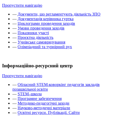
Пропустити навігацію
—
Документи, що регламентують діяльність ЗПО
—
Документація керівника гуртка
—
Циклограми проведення заходів
—
Умови проведення заходів
—
Показники участі
—
Проєктна діяльність
—
Учнівське самоврядування
—
Олімпіадний та турнірний рух
Інформаційно-ресурсний центр
Пропустити навігацію
—
Обласний STEM-коворкінг педагогів закладів
позашкільної освіти
—
STEM–школа
—
Програмне забезпечення
—
Методико-педагогічні заходи
—
Науково-методичні матеріали
—
Освітні ресурси. Публікації. Сайти