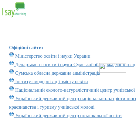
Офіційні сайти:
Міністерство освіти і науки України
Департамент освіти і науки Сумської облдержадміністраці
Сумська обласна державна адміністрація
Інститут модернізації змісту освіти
Національний еколого-натуралістичний центр учнівської
Український державний центр національно-патріотичног
краєзнавства і туризму учнівської молоді
Український державний центр позашкільної освіти