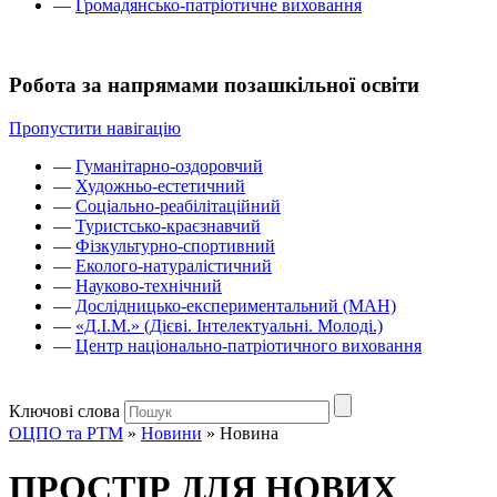
—
Громадянсько-патріотичне виховання
Робота за напрямами позашкільної освіти
Пропустити навігацію
—
Гуманітарно-оздоровчий
—
Художньо-естетичний
—
Соціально-реабілітаційний
—
Туристсько-краєзнавчий
—
Фізкультурно-спортивний
—
Еколого-натуралістичний
—
Науково-технічний
—
Дослідницько-експериментальний (МАН)
—
«Д.І.М.» (Дієві. Інтелектуальні. Молоді.)
—
Центр національно-патріотичного виховання
Ключові слова
ОЦПО та РТМ
»
Новини
»
Новина
ПРОСТІР ДЛЯ НОВИХ