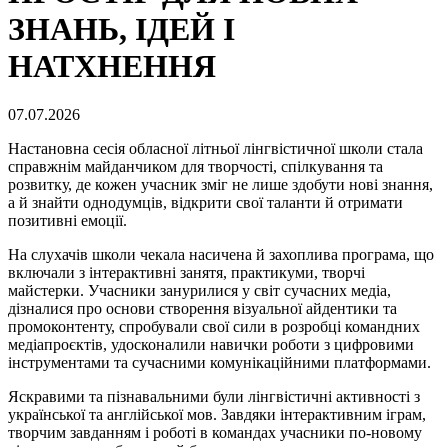
ЗНАНЬ, ІДЕЙ І
НАТХНЕННЯ
07.07.2026
Настановна сесія обласної літньої лінгвістичної школи стала
справжнім майданчиком для творчості, спілкування та
розвитку, де кожен учасник зміг не лише здобути нові знання,
а й знайти однодумців, відкрити свої таланти й отримати
позитивні емоції.
На слухачів школи чекала насичена й захоплива програма, що
включали з інтерактивні занятя, практикуми, творчі
майстерки. Учасники занурилися у світ сучасних медіа,
дізналися про основи створення візуальної айдентики та
промоконтенту, спробували свої сили в розробці командних
медіапроєктів, удосконалили навички роботи з цифровими
інструментами та сучасними комунікаційними платформами.
Яскравими та пізнавальними були лінгвістичні активності з
української та англійської мов. Завдяки інтерактивним іграм,
творчим завданням і роботі в командах учасники по-новому