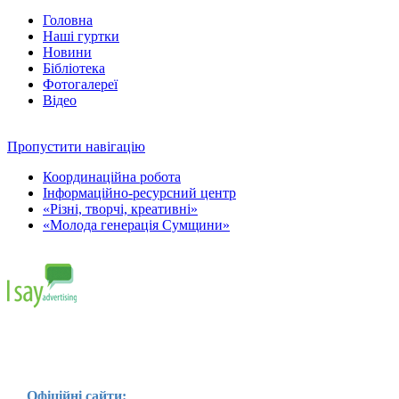
Головна
Наші гуртки
Новини
Бібліотека
Фотогалереї
Відео
Пропустити навігацію
Координаційна робота
Інформаційно-ресурсний центр
«Різні, творчі, креативні»
«Молода генерація Сумщини»
Офіційні сайти: