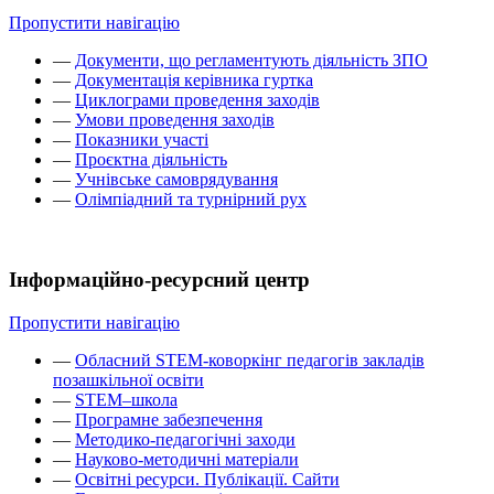
Пропустити навігацію
—
Документи, що регламентують діяльність ЗПО
—
Документація керівника гуртка
—
Циклограми проведення заходів
—
Умови проведення заходів
—
Показники участі
—
Проєктна діяльність
—
Учнівське самоврядування
—
Олімпіадний та турнірний рух
Інформаційно-ресурсний центр
Пропустити навігацію
—
Обласний STEM-коворкінг педагогів закладів
позашкільної освіти
—
STEM–школа
—
Програмне забезпечення
—
Методико-педагогічні заходи
—
Науково-методичні матеріали
—
Освітні ресурси. Публікації. Сайти