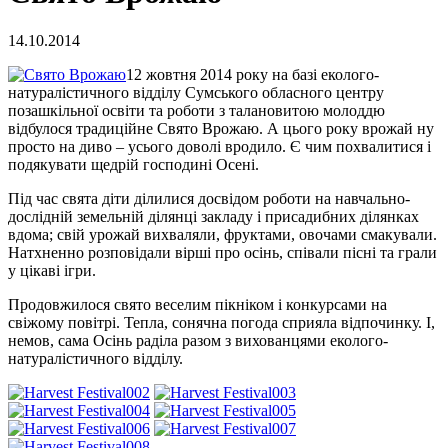
14.10.2014
12 жовтня 2014 року на базі еколого-
натуралістичного відділу Сумського обласного центру
позашкільної освіти та роботи з талановитою молоддю
відбулося традиційне Свято Врожаю. А цього року врожай ну
просто на диво – усього доволі вродило. Є чим похвалитися і
подякувати щедрій господині Осені.
Під час свята діти ділилися досвідом роботи на навчально-
дослідній земельній ділянці закладу і присадибних ділянках
вдома; свій урожай вихваляли, фруктами, овочами смакували.
Натхненно розповідали вірші про осінь, співали пісні та грали
у цікаві ігри.
Продовжилося свято веселим пікніком і конкурсами на
свіжому повітрі. Тепла, сонячна погода сприяла відпочинку. І,
немов, сама Осінь раділа разом з вихованцями еколого-
натуралістичного відділу.