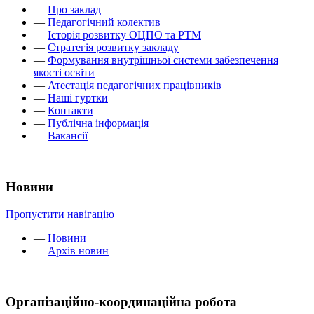
—
Про заклад
—
Педагогічний колектив
—
Історія розвитку ОЦПО та РТМ
—
Стратегія розвитку закладу
—
Формування внутрішньої системи забезпечення
якості освіти
—
Атестація педагогічних працівників
—
Наші гуртки
—
Контакти
—
Публічна інформація
—
Вакансії
Новини
Пропустити навігацію
—
Новини
—
Архів новин
Організаційно-координаційна робота