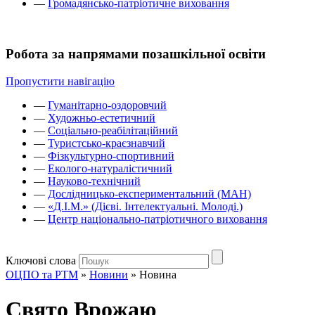
—
Громадянсько-патріотичне виховання
Робота за напрямами позашкільної освіти
Пропустити навігацію
—
Гуманітарно-оздоровчий
—
Художньо-естетичний
—
Соціально-реабілітаційний
—
Туристсько-краєзнавчий
—
Фізкультурно-спортивний
—
Еколого-натуралістичний
—
Науково-технічний
—
Дослідницько-експериментальний (МАН)
—
«Д.І.М.» (Дієві. Інтелектуальні. Молоді.)
—
Центр національно-патріотичного виховання
Ключові слова
ОЦПО та РТМ
»
Новини
»
Новина
Свято Врожаю