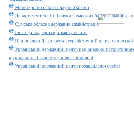
Міністерство освіти і науки України
Департамент освіти і науки Сумської облдержадміністраці
Сумська обласна державна адміністрація
Інститут модернізації змісту освіти
Національний еколого-натуралістичний центр учнівської
Український державний центр національно-патріотичног
краєзнавства і туризму учнівської молоді
Український державний центр позашкільної освіти