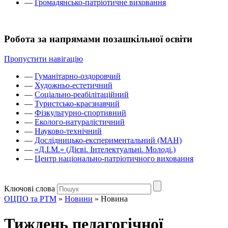
—
Громадянсько-патріотичне виховання
Робота за напрямами позашкільної освіти
Пропустити навігацію
—
Гуманітарно-оздоровчий
—
Художньо-естетичний
—
Соціально-реабілітаційний
—
Туристсько-краєзнавчий
—
Фізкультурно-спортивний
—
Еколого-натуралістичний
—
Науково-технічний
—
Дослідницько-експериментальний (МАН)
—
«Д.І.М.» (Дієві. Інтелектуальні. Молоді.)
—
Центр національно-патріотичного виховання
Ключові слова
ОЦПО та РТМ
»
Новини
»
Новина
Тиждень педагогічної