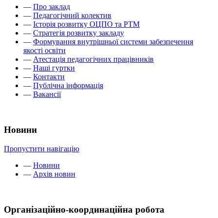
—
Про заклад
—
Педагогічний колектив
—
Історія розвитку ОЦПО та РТМ
—
Стратегія розвитку закладу
—
Формування внутрішньої системи забезпечення
якості освіти
—
Атестація педагогічних працівників
—
Наші гуртки
—
Контакти
—
Публічна інформація
—
Вакансії
Новини
Пропустити навігацію
—
Новини
—
Архів новин
Організаційно-координаційна робота