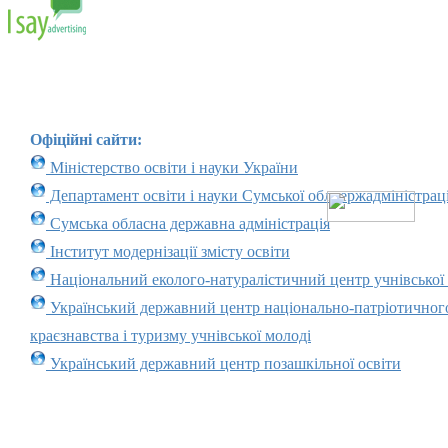
Офіційні сайти:
Міністерство освіти і науки України
Департамент освіти і науки Сумської облдержадміністраці
Сумська обласна державна адміністрація
Інститут модернізації змісту освіти
Національний еколого-натуралістичний центр учнівської
Український державний центр національно-патріотичног
краєзнавства і туризму учнівської молоді
Український державний центр позашкільної освіти