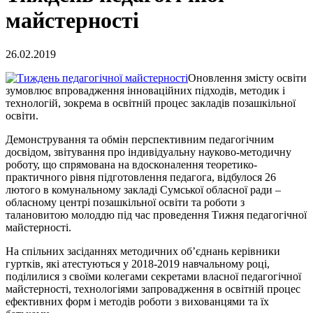
майстерності
26.02.2019
Оновлення змісту освіти
зумовлює впровадження інноваційних підходів, методик і
технологій, зокрема в освітній процес закладів позашкільної
освіти.
Демонстрування та обмін перспективним педагогічним
досвідом, звітування про індивідуальну науково-методичну
роботу, що спрямована на вдосконалення теоретико-
практичного рівня підготовлення педагога, відбулося 26
лютого в комунальному закладі Сумської обласної ради –
обласному центрі позашкільної освіти та роботи з
талановитою молоддю під час проведення Тижня педагогічної
майстерності.
На спільних засіданнях методичних об’єднань керівники
гуртків, які атестуються у 2018-2019 навчальному році,
поділилися з своїми колегами секретами власної педагогічної
майстерності, технологіями запровадження в освітній процес
ефективних форм і методів роботи з вихованцями та їх