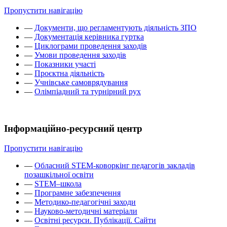
Пропустити навігацію
—
Документи, що регламентують діяльність ЗПО
—
Документація керівника гуртка
—
Циклограми проведення заходів
—
Умови проведення заходів
—
Показники участі
—
Проєктна діяльність
—
Учнівське самоврядування
—
Олімпіадний та турнірний рух
Інформаційно-ресурсний центр
Пропустити навігацію
—
Обласний STEM-коворкінг педагогів закладів
позашкільної освіти
—
STEM–школа
—
Програмне забезпечення
—
Методико-педагогічні заходи
—
Науково-методичні матеріали
—
Освітні ресурси. Публікації. Сайти