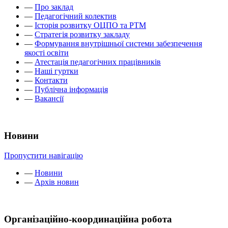
—
Про заклад
—
Педагогічний колектив
—
Історія розвитку ОЦПО та РТМ
—
Стратегія розвитку закладу
—
Формування внутрішньої системи забезпечення
якості освіти
—
Атестація педагогічних працівників
—
Наші гуртки
—
Контакти
—
Публічна інформація
—
Вакансії
Новини
Пропустити навігацію
—
Новини
—
Архів новин
Організаційно-координаційна робота