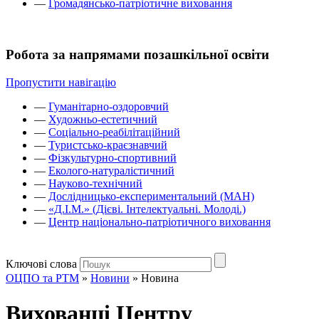
—
Громадянсько-патріотичне виховання
Робота за напрямами позашкільної освіти
Пропустити навігацію
—
Гуманітарно-оздоровчий
—
Художньо-естетичний
—
Соціально-реабілітаційний
—
Туристсько-краєзнавчий
—
Фізкультурно-спортивний
—
Еколого-натуралістичний
—
Науково-технічний
—
Дослідницько-експериментальний (МАН)
—
«Д.І.М.» (Дієві. Інтелектуальні. Молоді.)
—
Центр національно-патріотичного виховання
Ключові слова
ОЦПО та РТМ
»
Новини
»
Новина
Вихованці Центру