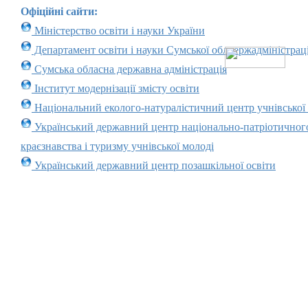
Офіційні сайти:
Міністерство освіти і науки України
Департамент освіти і науки Сумської облдержадміністраці
Сумська обласна державна адміністрація
Інститут модернізації змісту освіти
Національний еколого-натуралістичний центр учнівської
Український державний центр національно-патріотичног
краєзнавства і туризму учнівської молоді
Український державний центр позашкільної освіти