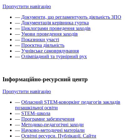
Пропустити навігацію
—
Документи, що регламентують діяльність ЗПО
—
Документація керівника гуртка
—
Циклограми проведення заходів
—
Умови проведення заходів
—
Показники участі
—
Проєктна діяльність
—
Учнівське самоврядування
—
Олімпіадний та турнірний рух
Інформаційно-ресурсний центр
Пропустити навігацію
—
Обласний STEM-коворкінг педагогів закладів
позашкільної освіти
—
STEM–школа
—
Програмне забезпечення
—
Методико-педагогічні заходи
—
Науково-методичні матеріали
—
Освітні ресурси. Публікації. Сайти